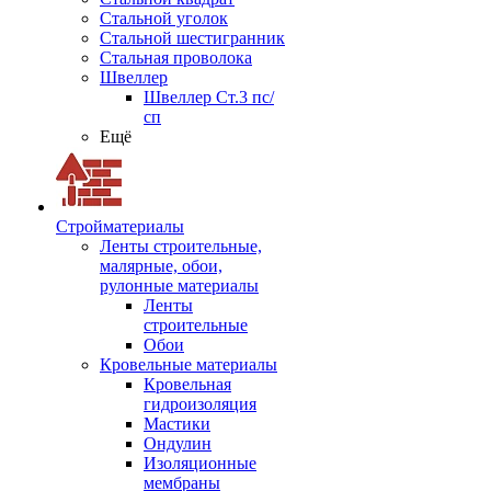
Стальной уголок
Стальной шестигранник
Стальная проволока
Швеллер
Швеллер Ст.3 пс/
сп
Ещё
Стройматериалы
Ленты строительные,
малярные, обои,
рулонные материалы
Ленты
строительные
Обои
Кровельные материалы
Кровельная
гидроизоляция
Мастики
Ондулин
Изоляционные
мембраны