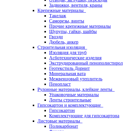
Задвижки, вентиля, краны
Крепежные материалы
Такелаж
Саморезы, винты
Прочие крепежные материалы
Шурупы, гайки, шайбы
Гвозди
Дюбель, анкер
Строительная изоляция
Изоляция для труб
Асботехнические изделия
Экструдированный пенополистирол
Геотекстиль Дорнит
Минеральная вата
Межвенцовый утеплитель
Пенопласт
Рулонные материалы, клейкие ленты
Упаковочные материалы
Ленты строительные
Гипсокартон и комплектующие
Гипсокартон
Комплектующие для гипсокартона
Листовые материалы
Поликарбонат