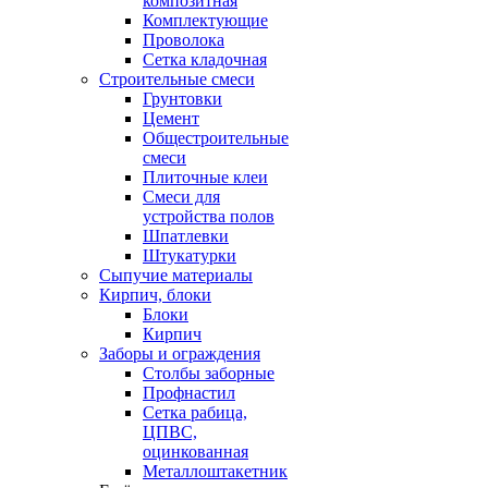
композитная
Комплектующие
Проволока
Сетка кладочная
Строительные смеси
Грунтовки
Цемент
Общестроительные
смеси
Плиточные клеи
Смеси для
устройства полов
Шпатлевки
Штукатурки
Сыпучие материалы
Кирпич, блоки
Блоки
Кирпич
Заборы и ограждения
Столбы заборные
Профнастил
Сетка рабица,
ЦПВС,
оцинкованная
Металлоштакетник