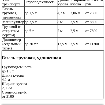
Грузоподъемность
транспорта
кузова
кузова
руб.
Газель
грузовая,
до 1,5 т.
4,2 м
2,06 м
от 2800
удлиненная
Манипулятор
до 3,5 т.
8 м
2,5 м
от 8500
Грузовой (с
открытым
до 5 т.
7 м
2,5 м
от 7600
бортом)
Длинномер
(седельный
до 20 т.*
13,5 м
2,5 м
от 11300
тягач)
Газель грузовая, удлиненная
Грузоподъемность
до 1,5 т.
Длина кузова
4,2 м
Ширина кузова
2,06 м
Стоимость/руб.
от 2100