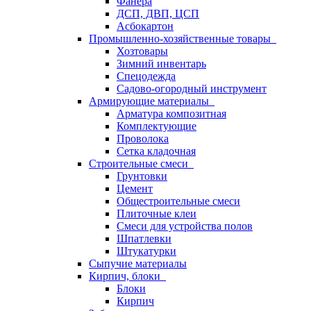
Фанера
ДСП, ДВП, ЦСП
Асбокартон
Промышленно-хозяйственные товары
Хозтовары
Зимний инвентарь
Спецодежда
Садово-огородный инструмент
Армирующие материалы
Арматура композитная
Комплектующие
Проволока
Сетка кладочная
Строительные смеси
Грунтовки
Цемент
Общестроительные смеси
Плиточные клеи
Смеси для устройства полов
Шпатлевки
Штукатурки
Сыпучие материалы
Кирпич, блоки
Блоки
Кирпич