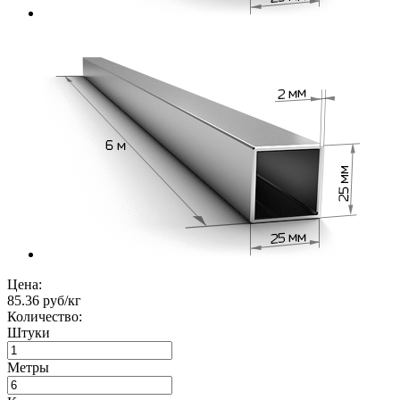
Цена:
85.36 руб/кг
Количество:
Штуки
Метры