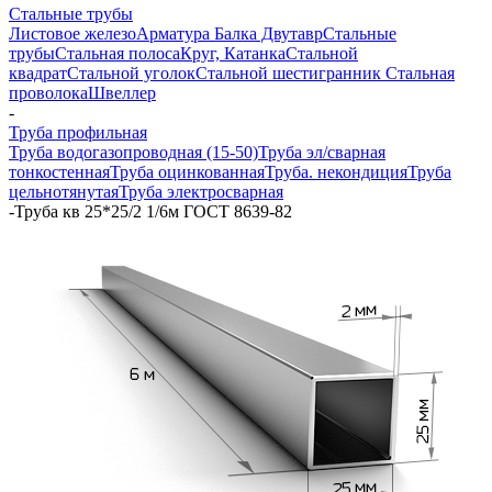
Стальные трубы
Листовое железо
Арматура
Балка Двутавр
Стальные
трубы
Стальная полоса
Круг, Катанка
Стальной
квадрат
Стальной уголок
Стальной шестигранник
Стальная
проволока
Швеллер
-
Труба профильная
Труба водогазопроводная (15-50)
Труба эл/сварная
тонкостенная
Труба оцинкованная
Труба. некондиция
Труба
цельнотянутая
Труба электросварная
-
Труба кв 25*25/2 1/6м ГОСТ 8639-82