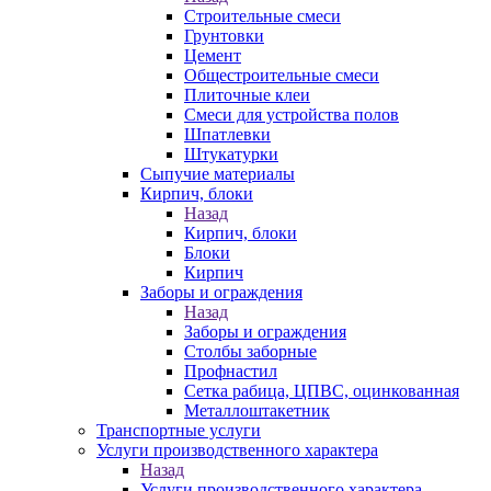
Строительные смеси
Грунтовки
Цемент
Общестроительные смеси
Плиточные клеи
Смеси для устройства полов
Шпатлевки
Штукатурки
Сыпучие материалы
Кирпич, блоки
Назад
Кирпич, блоки
Блоки
Кирпич
Заборы и ограждения
Назад
Заборы и ограждения
Столбы заборные
Профнастил
Сетка рабица, ЦПВС, оцинкованная
Металлоштакетник
Транспортные услуги
Услуги производственного характера
Назад
Услуги производственного характера