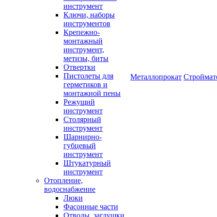
инструмент
Ключи, наборы
инструментов
Крепежно-
монтажный
инструмент,
метизы, биты
Отвертки
Пистолеты для
Металлопрокат
Строймат
герметиков и
монтажной пены
Режущий
инструмент
Столярный
инструмент
Шарнирно-
губцевый
инструмент
Штукатурный
инструмент
Отопление,
водоснабжение
Люки
Фасонные части
Отводы, заглушки,