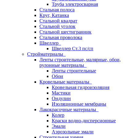
Труба электросварная
Стальная полоса
Круг, Катанка
Стальной квадрат
Стальной уголок
Стальной шестигранник
Стальная проволока
Швеллер
Швеллер Ст.3 пс/сп
Стройматериалы
Ленты строительные, малярные, обои,
рулонные материалы
Ленты строительные
Обои
Кровельные материалы
Кровельная гидроизоляция
Мастики
Ондулин
Изоляционные мембраны
Лакокрасочные материалы
Колер
Краски водно-дисперсионные
Эмали
Аэрозольные эмали
Строительная химия