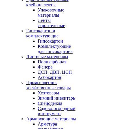
клейкие ленты
Упаковочные
материалы
Ленты
строительные
Гипсокартон и
комплектующие
Гипсокартон
Комплектующие
для гипсокартона
Листовые материалы
Поликарбонат
Фанера
ДСП, ДВП, ЦСП
Асбокартон
Промышленно-
хозяйственные товары
Хозтовары
Зимний инвентарь
Спецодежда
Садово-огородный
инструмент
Армирующие материалы
Арматура