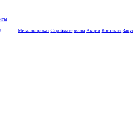
биты
ы
Металлопрокат
Стройматериалы
Акции
Контакты
Заку