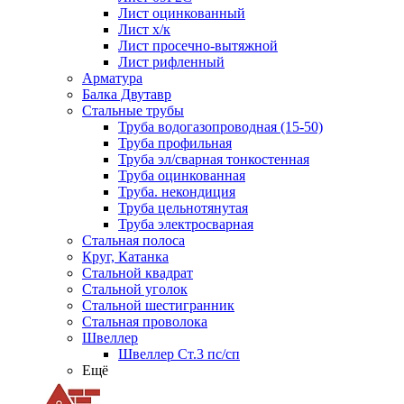
Лист оцинкованный
Лист х/к
Лист просечно-вытяжной
Лист рифленный
Арматура
Балка Двутавр
Стальные трубы
Труба водогазопроводная (15-50)
Труба профильная
Труба эл/сварная тонкостенная
Труба оцинкованная
Труба. некондиция
Труба цельнотянутая
Труба электросварная
Стальная полоса
Круг, Катанка
Стальной квадрат
Стальной уголок
Стальной шестигранник
Стальная проволока
Швеллер
Швеллер Ст.3 пс/сп
Ещё