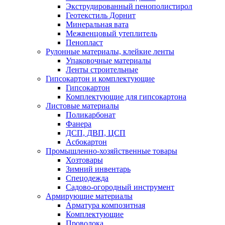
Экструдированный пенополистирол
Геотекстиль Дорнит
Минеральная вата
Межвенцовый утеплитель
Пенопласт
Рулонные материалы, клейкие ленты
Упаковочные материалы
Ленты строительные
Гипсокартон и комплектующие
Гипсокартон
Комплектующие для гипсокартона
Листовые материалы
Поликарбонат
Фанера
ДСП, ДВП, ЦСП
Асбокартон
Промышленно-хозяйственные товары
Хозтовары
Зимний инвентарь
Спецодежда
Садово-огородный инструмент
Армирующие материалы
Арматура композитная
Комплектующие
Проволока