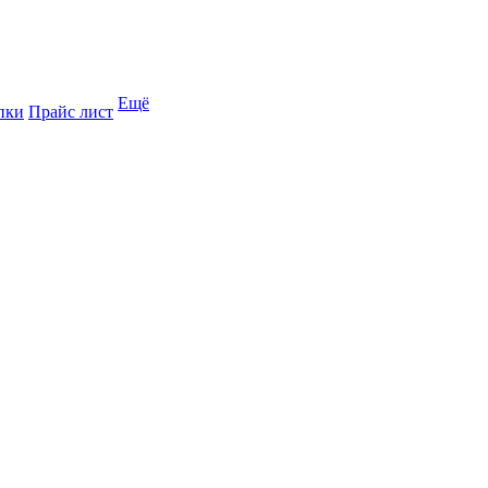
Ещё
пки
Прайс лист