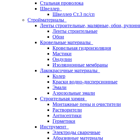
Стальная проволока
Швеллер
Швеллер Ст.3 пс/сп
Стройматериалы
Ленты строительные, малярные, обои, рулон
Ленты строительные
Обои
Кровельные материалы
Кровельная гидроизоляция
Мастики
Ондулин
Изоляционные мембраны
Лакокрасочные материалы
Колер
Краски водно-дисперсионные
Эмали
Аэрозольные эмали
Строительная химия
Монтажные пены и очистители
Растворители
Антисептики
Герметики
Инструмент
Электроды сварочные
Абразивные материалы