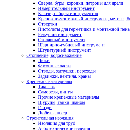
Сверла, буры, коронки. патроны для дрели
Измерительный инструмент
Ключи, наборы инструментов
Крепежно-монтажный инструмент, метизы, 
Отвертки
Пистолеты для герметиков и монтажной пен
Режущий инструмент
Столярный инструмент
Шарнирно-губцевый инструмент
Штукатурный инструмент
Отопление, водоснабжение
Люки
Фасонные части
Отводы, заглушки, переходы
Задвижки, вентиля, краны
Крепежные материалы
Такелаж
Саморезы, винты
Прочие крепежные материалы
Шурупы, гайки, шайбы
Гвозди
Дюбель, анкер
Строительная изоляция
Изоляция для труб
Асботехнические изделия