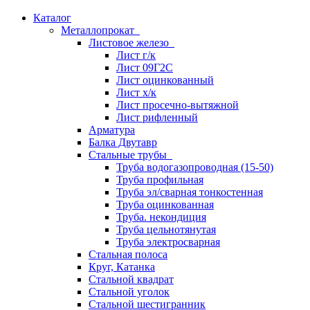
Каталог
Металлопрокат
Листовое железо
Лист г/к
Лист 09Г2С
Лист оцинкованный
Лист х/к
Лист просечно-вытяжной
Лист рифленный
Арматура
Балка Двутавр
Стальные трубы
Труба водогазопроводная (15-50)
Труба профильная
Труба эл/сварная тонкостенная
Труба оцинкованная
Труба. некондиция
Труба цельнотянутая
Труба электросварная
Стальная полоса
Круг, Катанка
Стальной квадрат
Стальной уголок
Стальной шестигранник