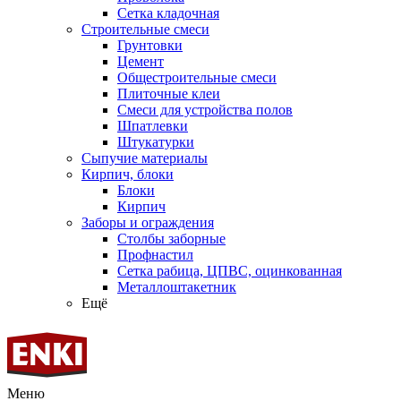
Сетка кладочная
Строительные смеси
Грунтовки
Цемент
Общестроительные смеси
Плиточные клеи
Смеси для устройства полов
Шпатлевки
Штукатурки
Сыпучие материалы
Кирпич, блоки
Блоки
Кирпич
Заборы и ограждения
Столбы заборные
Профнастил
Сетка рабица, ЦПВС, оцинкованная
Металлоштакетник
Ещё
Меню