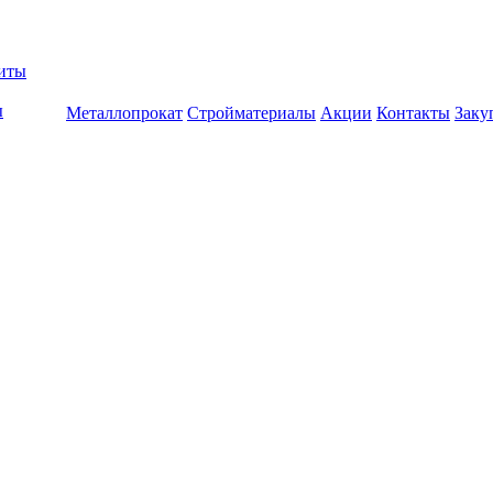
биты
ы
Металлопрокат
Стройматериалы
Акции
Контакты
Заку