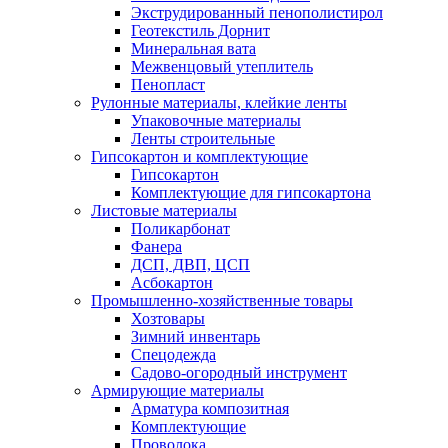
Экструдированный пенополистирол
Геотекстиль Дорнит
Минеральная вата
Межвенцовый утеплитель
Пенопласт
Рулонные материалы, клейкие ленты
Упаковочные материалы
Ленты строительные
Гипсокартон и комплектующие
Гипсокартон
Комплектующие для гипсокартона
Листовые материалы
Поликарбонат
Фанера
ДСП, ДВП, ЦСП
Асбокартон
Промышленно-хозяйственные товары
Хозтовары
Зимний инвентарь
Спецодежда
Садово-огородный инструмент
Армирующие материалы
Арматура композитная
Комплектующие
Проволока