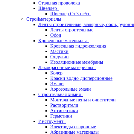
Стальная проволока
Швеллер
Швеллер Ст.3 пс/сп
Стройматериалы
Ленты строительные, малярные, обои, рулон
Ленты строительные
Обои
Кровельные материалы
Кровельная гидроизоляция
Мастики
Ондулин
Изоляционные мембраны
Лакокрасочные материалы
Колер
Краски водно-дисперсионные
Эмали
Аэрозольные эмали
Строительная химия
Монтажные пены и очистители
Растворители
Антисептики
Герметики
Инструмент
Электроды сварочные
Абразивные материалы