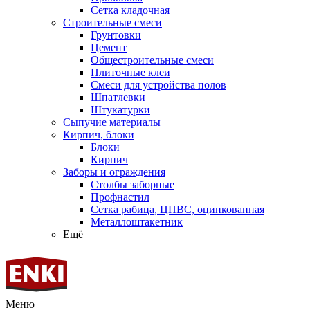
Сетка кладочная
Строительные смеси
Грунтовки
Цемент
Общестроительные смеси
Плиточные клеи
Смеси для устройства полов
Шпатлевки
Штукатурки
Сыпучие материалы
Кирпич, блоки
Блоки
Кирпич
Заборы и ограждения
Столбы заборные
Профнастил
Сетка рабица, ЦПВС, оцинкованная
Металлоштакетник
Ещё
Меню