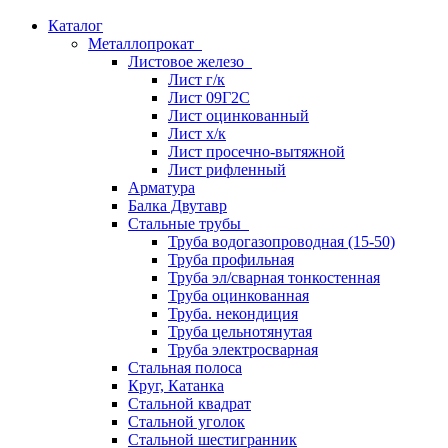
Каталог
Металлопрокат
Листовое железо
Лист г/к
Лист 09Г2С
Лист оцинкованный
Лист х/к
Лист просечно-вытяжной
Лист рифленный
Арматура
Балка Двутавр
Стальные трубы
Труба водогазопроводная (15-50)
Труба профильная
Труба эл/сварная тонкостенная
Труба оцинкованная
Труба. некондиция
Труба цельнотянутая
Труба электросварная
Стальная полоса
Круг, Катанка
Стальной квадрат
Стальной уголок
Стальной шестигранник