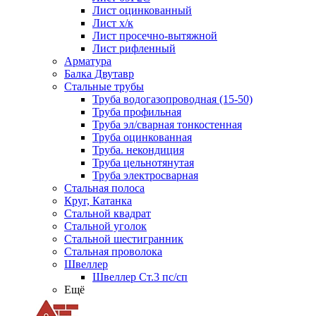
Лист оцинкованный
Лист х/к
Лист просечно-вытяжной
Лист рифленный
Арматура
Балка Двутавр
Стальные трубы
Труба водогазопроводная (15-50)
Труба профильная
Труба эл/сварная тонкостенная
Труба оцинкованная
Труба. некондиция
Труба цельнотянутая
Труба электросварная
Стальная полоса
Круг, Катанка
Стальной квадрат
Стальной уголок
Стальной шестигранник
Стальная проволока
Швеллер
Швеллер Ст.3 пс/сп
Ещё