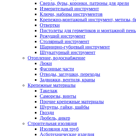
Сверла, буры, коронки. патроны для дрели
Измерительный инструмент
Ключи, наборы инструментов
Крепежно-монтажный инструмент, метизы, 
Отвертки
Пистолеты для герметиков и монтажной пен
Режущий инструмент
Столярный инструмент
Шарнирно-губцевый инструмент
Штукатурный инструмент
Отопление, водоснабжение
Люки
Фасонные части
Отводы, заглушки, переходы
Задвижки, вентиля, краны
Крепежные материалы
Такелаж
Саморезы, винты
Прочие крепежные материалы
Шурупы, гайки, шайбы
Гвозди
Дюбель, анкер
Строительная изоляция
Изоляция для труб
Асботехнические изделия