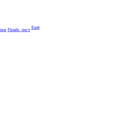
Ещё
пки
Прайс лист