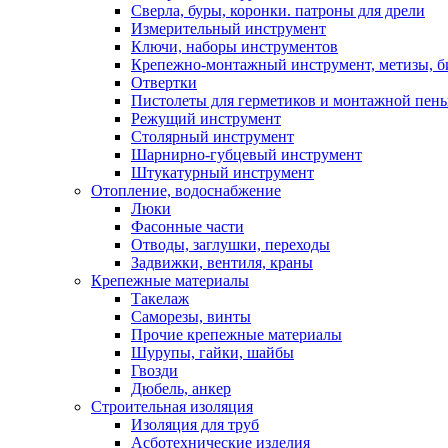
Сверла, буры, коронки. патроны для дрели
Измерительный инструмент
Ключи, наборы инструментов
Крепежно-монтажный инструмент, метизы, 
Отвертки
Пистолеты для герметиков и монтажной пен
Режущий инструмент
Столярный инструмент
Шарнирно-губцевый инструмент
Штукатурный инструмент
Отопление, водоснабжение
Люки
Фасонные части
Отводы, заглушки, переходы
Задвижки, вентиля, краны
Крепежные материалы
Такелаж
Саморезы, винты
Прочие крепежные материалы
Шурупы, гайки, шайбы
Гвозди
Дюбель, анкер
Строительная изоляция
Изоляция для труб
Асботехнические изделия