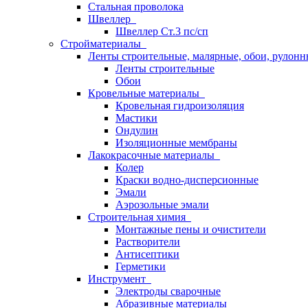
Стальная проволока
Швеллер
Швеллер Ст.3 пс/сп
Стройматериалы
Ленты строительные, малярные, обои, рулон
Ленты строительные
Обои
Кровельные материалы
Кровельная гидроизоляция
Мастики
Ондулин
Изоляционные мембраны
Лакокрасочные материалы
Колер
Краски водно-дисперсионные
Эмали
Аэрозольные эмали
Строительная химия
Монтажные пены и очистители
Растворители
Антисептики
Герметики
Инструмент
Электроды сварочные
Абразивные материалы