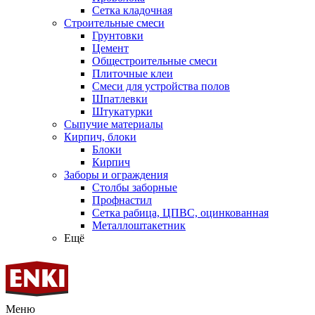
Сетка кладочная
Строительные смеси
Грунтовки
Цемент
Общестроительные смеси
Плиточные клеи
Смеси для устройства полов
Шпатлевки
Штукатурки
Сыпучие материалы
Кирпич, блоки
Блоки
Кирпич
Заборы и ограждения
Столбы заборные
Профнастил
Сетка рабица, ЦПВС, оцинкованная
Металлоштакетник
Ещё
Меню