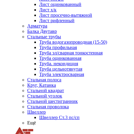
Лист оцинкованный
Лист х/к
Лист просечно-вытяжной
Лист рифленный
Арматура
Балка Двутавр
Стальные трубы
Труба водогазопроводная (15-50)
Труба профильная
Труба эл/сварная тонкостенная
Труба оцинкованная
Труба. некондиция
Труба цельнотянутая
Труба электросварная
Стальная полоса
Круг, Катанка
Стальной квадрат
Стальной уголок
Стальной шестигранник
Стальная проволока
Швеллер
Швеллер Ст.3 пс/сп
Ещё