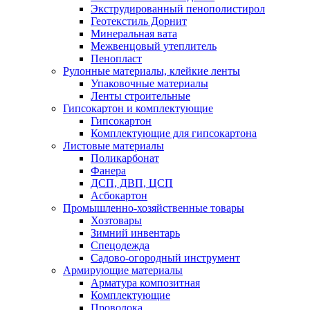
Экструдированный пенополистирол
Геотекстиль Дорнит
Минеральная вата
Межвенцовый утеплитель
Пенопласт
Рулонные материалы, клейкие ленты
Упаковочные материалы
Ленты строительные
Гипсокартон и комплектующие
Гипсокартон
Комплектующие для гипсокартона
Листовые материалы
Поликарбонат
Фанера
ДСП, ДВП, ЦСП
Асбокартон
Промышленно-хозяйственные товары
Хозтовары
Зимний инвентарь
Спецодежда
Садово-огородный инструмент
Армирующие материалы
Арматура композитная
Комплектующие
Проволока