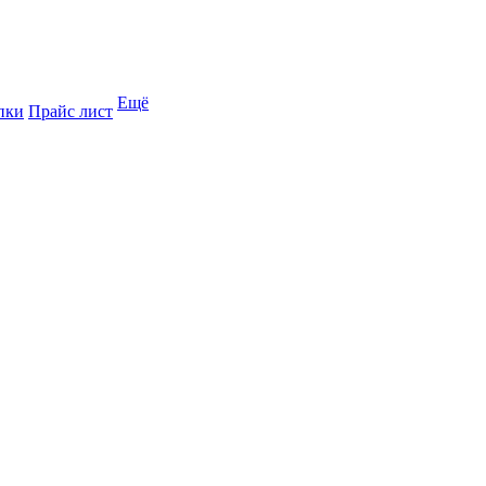
Ещё
пки
Прайс лист