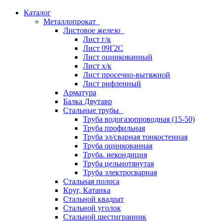
Каталог
Металлопрокат
Листовое железо
Лист г/к
Лист 09Г2С
Лист оцинкованный
Лист х/к
Лист просечно-вытяжной
Лист рифленный
Арматура
Балка Двутавр
Стальные трубы
Труба водогазопроводная (15-50)
Труба профильная
Труба эл/сварная тонкостенная
Труба оцинкованная
Труба. некондиция
Труба цельнотянутая
Труба электросварная
Стальная полоса
Круг, Катанка
Стальной квадрат
Стальной уголок
Стальной шестигранник