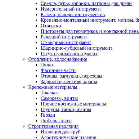
Сверла, буры, коронки. патроны для дрели
Измерительный инструмент
Ключи, наборы инструментов
Крепежно-монтажный инструмент, метизы, 
Отвертки
Пистолеты для герметиков и монтажной пен
Режущий инструмент
Столярный инструмент
Шарнирно-губцевый инструмент
Штукатурный инструмент
Отопление, водоснабжение
Люки
Фасонные части
Отводы, заглушки, переходы
Задвижки, вентиля, краны
Крепежные материалы
Такелаж
Саморезы, винты
Прочие крепежные материалы
Шурупы, гайки, шайбы
Гвозди
Дюбель, анкер
Строительная изоляция
Изоляция для труб
Асботехнические изделия