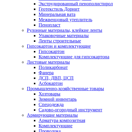
Экструдированный пенополистирол
Геотекстиль Дорнит
Минеральная вата
Межвенцовый утеплитель
Пенопласт
Рулонные материалы, клейкие ленты
Упаковочные материалы
Ленты строительные
Гипсокартон и комплектующие
Гипсокартон
Комплектующие для гипсокартона
Листовые материалы
Поликарбонат
Фанера
ДСП, ДВП, ЦСП
Асбокартон
Промышленно-хозяйственные товары
Хозтовары
Зимний инвентарь
Спецодежда
Садово-огородный инструмент
Армирующие материалы
Арматура композитная
Комплектующие
Проволока