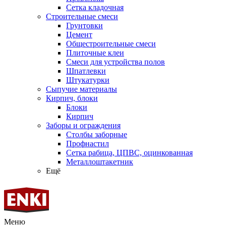
Сетка кладочная
Строительные смеси
Грунтовки
Цемент
Общестроительные смеси
Плиточные клеи
Смеси для устройства полов
Шпатлевки
Штукатурки
Сыпучие материалы
Кирпич, блоки
Блоки
Кирпич
Заборы и ограждения
Столбы заборные
Профнастил
Сетка рабица, ЦПВС, оцинкованная
Металлоштакетник
Ещё
Меню