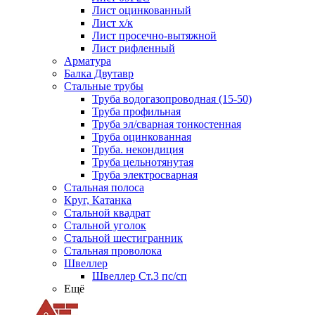
Лист оцинкованный
Лист х/к
Лист просечно-вытяжной
Лист рифленный
Арматура
Балка Двутавр
Стальные трубы
Труба водогазопроводная (15-50)
Труба профильная
Труба эл/сварная тонкостенная
Труба оцинкованная
Труба. некондиция
Труба цельнотянутая
Труба электросварная
Стальная полоса
Круг, Катанка
Стальной квадрат
Стальной уголок
Стальной шестигранник
Стальная проволока
Швеллер
Швеллер Ст.3 пс/сп
Ещё