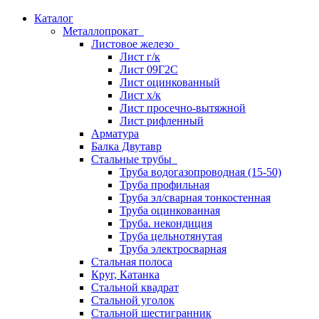
Каталог
Металлопрокат
Листовое железо
Лист г/к
Лист 09Г2С
Лист оцинкованный
Лист х/к
Лист просечно-вытяжной
Лист рифленный
Арматура
Балка Двутавр
Стальные трубы
Труба водогазопроводная (15-50)
Труба профильная
Труба эл/сварная тонкостенная
Труба оцинкованная
Труба. некондиция
Труба цельнотянутая
Труба электросварная
Стальная полоса
Круг, Катанка
Стальной квадрат
Стальной уголок
Стальной шестигранник