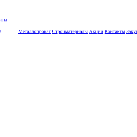
биты
ы
Металлопрокат
Стройматериалы
Акции
Контакты
Заку