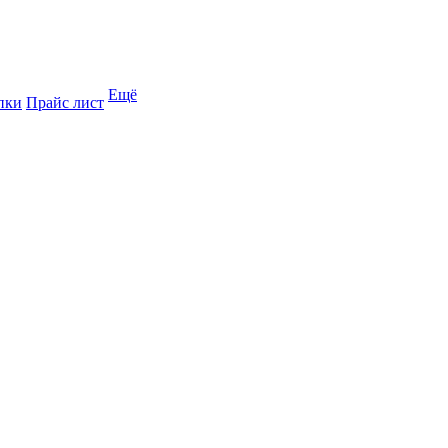
Ещё
пки
Прайс лист