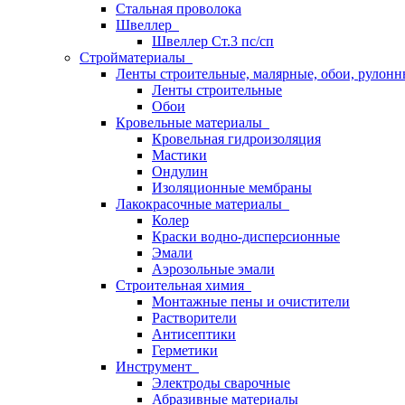
Стальная проволока
Швеллер
Швеллер Ст.3 пс/сп
Стройматериалы
Ленты строительные, малярные, обои, рулон
Ленты строительные
Обои
Кровельные материалы
Кровельная гидроизоляция
Мастики
Ондулин
Изоляционные мембраны
Лакокрасочные материалы
Колер
Краски водно-дисперсионные
Эмали
Аэрозольные эмали
Строительная химия
Монтажные пены и очистители
Растворители
Антисептики
Герметики
Инструмент
Электроды сварочные
Абразивные материалы