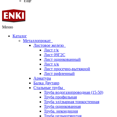
Ещё
Меню
Каталог
Металлопрокат
Листовое железо
Лист г/к
Лист 09Г2С
Лист оцинкованный
Лист х/к
Лист просечно-вытяжной
Лист рифленный
Арматура
Балка Двутавр
Стальные трубы
Труба водогазопроводная (15-50)
Труба профильная
Труба эл/сварная тонкостенная
Труба оцинкованная
Труба. некондиция
Труба цельнотянутая