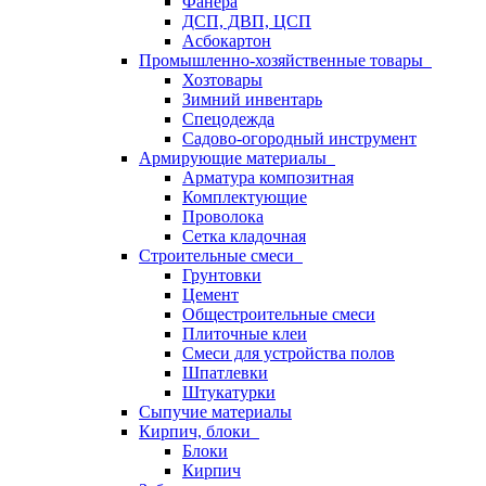
Фанера
ДСП, ДВП, ЦСП
Асбокартон
Промышленно-хозяйственные товары
Хозтовары
Зимний инвентарь
Спецодежда
Садово-огородный инструмент
Армирующие материалы
Арматура композитная
Комплектующие
Проволока
Сетка кладочная
Строительные смеси
Грунтовки
Цемент
Общестроительные смеси
Плиточные клеи
Смеси для устройства полов
Шпатлевки
Штукатурки
Сыпучие материалы
Кирпич, блоки
Блоки
Кирпич