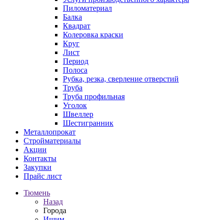
Пиломатериал
Балка
Квадрат
Колеровка краски
Круг
Лист
Период
Полоса
Рубка, резка, сверление отверстий
Труба
Труба профильная
Уголок
Швеллер
Шестигранник
Металлопрокат
Стройматериалы
Акции
Контакты
Закупки
Прайс лист
Тюмень
Назад
Города
Ишим