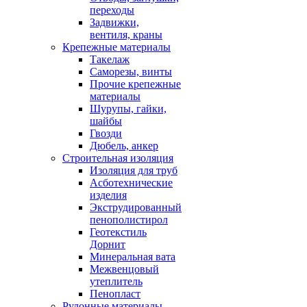
переходы
Задвижки,
вентиля, краны
Крепежные материалы
Такелаж
Саморезы, винты
Прочие крепежные
материалы
Шурупы, гайки,
шайбы
Гвозди
Дюбель, анкер
Строительная изоляция
Изоляция для труб
Асботехнические
изделия
Экструдированный
пенополистирол
Геотекстиль
Дорнит
Минеральная вата
Межвенцовый
утеплитель
Пенопласт
Рулонные материалы,