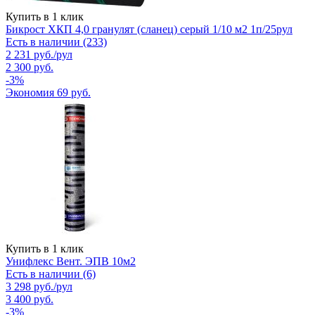
Купить в 1 клик
Бикрост ХКП 4,0 гранулят (сланец) серый 1/10 м2 1п/25рул
Есть в наличии (233)
2 231
руб.
/рул
2 300
руб.
-
3
%
Экономия
69
руб.
Купить в 1 клик
Унифлекс Вент. ЭПВ 10м2
Есть в наличии (6)
3 298
руб.
/рул
3 400
руб.
-
3
%