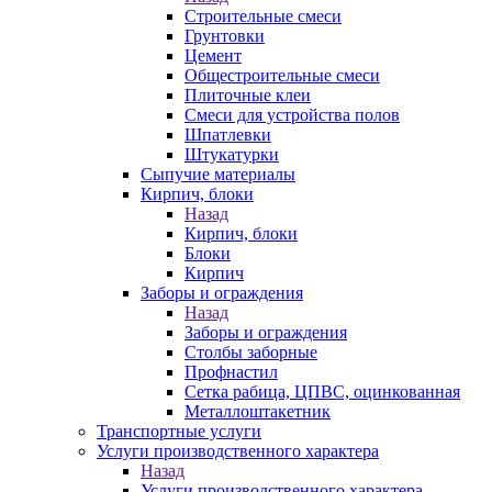
Строительные смеси
Грунтовки
Цемент
Общестроительные смеси
Плиточные клеи
Смеси для устройства полов
Шпатлевки
Штукатурки
Сыпучие материалы
Кирпич, блоки
Назад
Кирпич, блоки
Блоки
Кирпич
Заборы и ограждения
Назад
Заборы и ограждения
Столбы заборные
Профнастил
Сетка рабица, ЦПВС, оцинкованная
Металлоштакетник
Транспортные услуги
Услуги производственного характера
Назад
Услуги производственного характера