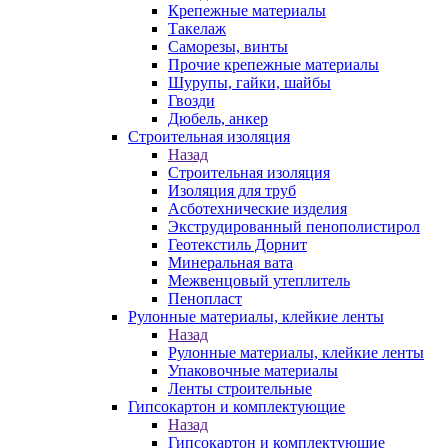
Крепежные материалы
Такелаж
Саморезы, винты
Прочие крепежные материалы
Шурупы, гайки, шайбы
Гвозди
Дюбель, анкер
Строительная изоляция
Назад
Строительная изоляция
Изоляция для труб
Асботехнические изделия
Экструдированный пенополистирол
Геотекстиль Дорнит
Минеральная вата
Межвенцовый утеплитель
Пенопласт
Рулонные материалы, клейкие ленты
Назад
Рулонные материалы, клейкие ленты
Упаковочные материалы
Ленты строительные
Гипсокартон и комплектующие
Назад
Гипсокартон и комплектующие