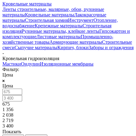
Кровельные материалы
Ленты строительные, малярные, обои, рулонные
материалы
Кровельные материалы
Лакокрасочные
материалы
Строительная химия
Инструмент
Отопление,
водоснабжение
Крепежные материалы
Строительная
изоляция
Рулонные материалы, клейкие ленты
Гипсокартон и
комплектующие
Листовые материалы
Промышленно-
хозяйственные товары
Армирующие материалы
Строительные
смеси
Сыпучие материалы
Кирпич, блоки
Заборы и ограждения
-
Кровельная гидроизоляция
Мастики
Ондулин
Изоляционные мембраны
Фильтр:
Цена
Цена
675
1 356
2 038
2 719
3 400
Показать