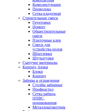
композитная
Комплектующие
Проволока
Сетка кладочная
Строительные смеси
Грунтовки
Цемент
Общестроительные
смеси
Плиточные клеи
Смеси для
устройства полов
Шпатлевки
Штукатурки
Сыпучие материалы
Кирпич, блоки
Блоки
Кирпич
Заборы и ограждения
Столбы заборные
Профнастил
Сетка рабица,
ЦПВС,
оцинкованная
Металлоштакетник