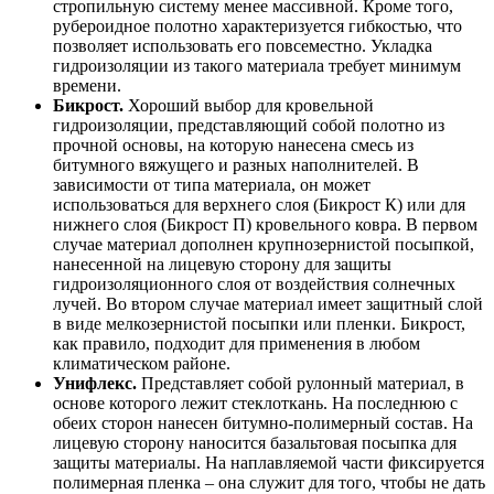
стропильную систему менее массивной. Кроме того,
рубероидное полотно характеризуется гибкостью, что
позволяет использовать его повсеместно. Укладка
гидроизоляции из такого материала требует минимум
времени.
Бикрост.
Хороший выбор для кровельной
гидроизоляции, представляющий собой полотно из
прочной основы, на которую нанесена смесь из
битумного вяжущего и разных наполнителей. В
зависимости от типа материала, он может
использоваться для верхнего слоя (Бикрост К) или для
нижнего слоя (Бикрост П) кровельного ковра. В первом
случае материал дополнен крупнозернистой посыпкой,
нанесенной на лицевую сторону для защиты
гидроизоляционного слоя от воздействия солнечных
лучей. Во втором случае материал имеет защитный слой
в виде мелкозернистой посыпки или пленки. Бикрост,
как правило, подходит для применения в любом
климатическом районе.
Унифлекс.
Представляет собой рулонный материал, в
основе которого лежит стеклоткань. На последнюю с
обеих сторон нанесен битумно-полимерный состав. На
лицевую сторону наносится базальтовая посыпка для
защиты материалы. На наплавляемой части фиксируется
полимерная пленка – она служит для того, чтобы не дать