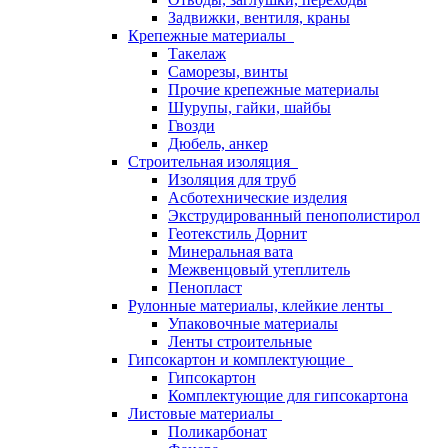
Задвижки, вентиля, краны
Крепежные материалы
Такелаж
Саморезы, винты
Прочие крепежные материалы
Шурупы, гайки, шайбы
Гвозди
Дюбель, анкер
Строительная изоляция
Изоляция для труб
Асботехнические изделия
Экструдированный пенополистирол
Геотекстиль Дорнит
Минеральная вата
Межвенцовый утеплитель
Пенопласт
Рулонные материалы, клейкие ленты
Упаковочные материалы
Ленты строительные
Гипсокартон и комплектующие
Гипсокартон
Комплектующие для гипсокартона
Листовые материалы
Поликарбонат