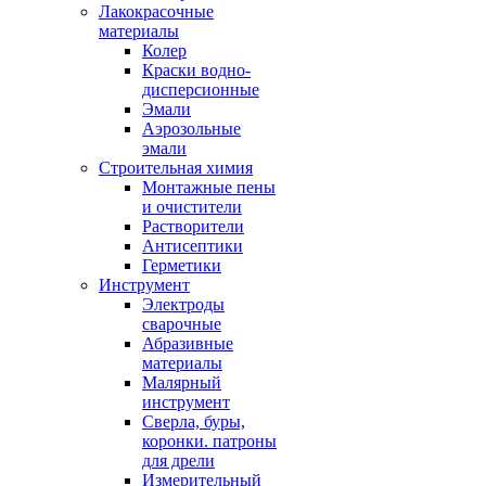
Лакокрасочные
материалы
Колер
Краски водно-
дисперсионные
Эмали
Аэрозольные
эмали
Строительная химия
Монтажные пены
и очистители
Растворители
Антисептики
Герметики
Инструмент
Электроды
сварочные
Абразивные
материалы
Малярный
инструмент
Сверла, буры,
коронки. патроны
для дрели
Измерительный