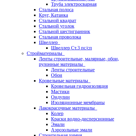
Труба электросварная
Стальная полоса
Круг, Катанка
Стальной квадрат
Стальной уголок
Стальной шестигранник
Стальная проволока
Швеллер
Швеллер Ст.3 пс/сп
Стройматериалы
Ленты строительные, малярные, обои,
рулонные материалы
Ленты строительные
Обои
Кровельные материалы
Кровельная гидроизоляция
Мастики
Ондулин
Изоляционные мембраны
Лакокрасочные материалы
Колер
Краски водно-дисперсионные
Эмали
Аэрозольные эмали
Строительная химия