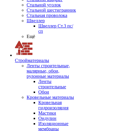
Стальной уголок
Стальной шестигранник
Стальная проволока
Швеллер
Швеллер Ст.3 пс/
сп
Ещё
Стройматериалы
Ленты строительные,
малярные, обои,
рулонные материалы
Ленты
строительные
Обои
Кровельные материалы
Кровельная
гидроизоляция
Мастики
Ондулин
Изоляционные
мембраны