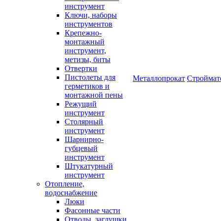
инструмент
Ключи, наборы
инструментов
Крепежно-
монтажный
инструмент,
метизы, биты
Отвертки
Пистолеты для
Металлопрокат
Строймат
герметиков и
монтажной пены
Режущий
инструмент
Столярный
инструмент
Шарнирно-
губцевый
инструмент
Штукатурный
инструмент
Отопление,
водоснабжение
Люки
Фасонные части
Отводы, заглушки,