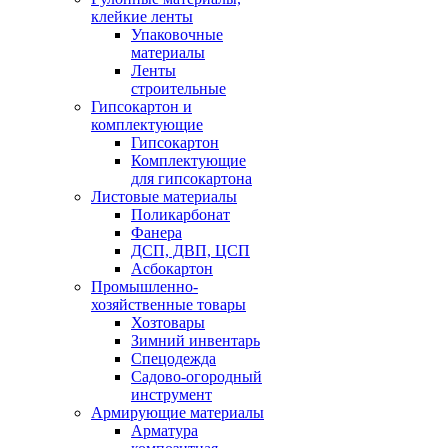
клейкие ленты
Упаковочные
материалы
Ленты
строительные
Гипсокартон и
комплектующие
Гипсокартон
Комплектующие
для гипсокартона
Листовые материалы
Поликарбонат
Фанера
ДСП, ДВП, ЦСП
Асбокартон
Промышленно-
хозяйственные товары
Хозтовары
Зимний инвентарь
Спецодежда
Садово-огородный
инструмент
Армирующие материалы
Арматура