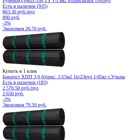
Рубероид РКП-350 ТУ 1/15м2 б/присыпки 1/61рул
Есть в наличии (935)
863.30
руб.
/рул
890
руб.
-
3
%
Экономия
26.70
руб.
Купить в 1 клик
Бикрост ХПП 3,0 б/прис. 1/15м2 1п/23рул 1/45кг г.Учалы
Есть в наличии (183)
2 570.50
руб.
/рул
2 650
руб.
-
3
%
Экономия
79.50
руб.