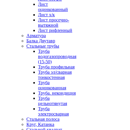
Лист
оцинкованный
Лист х/к
Лист просечно-
вытяжной
Лист рифленный
Арматура
Балка Двутавр
Стальные трубы
Труба
водогазопроводная
(15-50)
Труба профильная
Труба эл/сварная
тонкостенная
Труба
оцинкованная
Труба. некондиция
Труба
цельнотянутая
Труба
электросварная
Стальная полоса
Круг, Катанка
Стальной квадрат