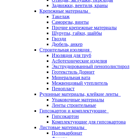
Задвижки, вентиля, краны
Крепежные материалы
Такелаж
Саморезы, винты
Прочие крепежные материалы
Шурупы, гайки, шайбы
Гвозди
Дюбель, анкер
Строительная изоляция
Изоляция для труб
Асботехнические изделия
Экструдированный пенополистирол
Геотекстиль Дорнит
Минеральная вата
Межвенцовый утеплитель
Пенопласт
Рулонные материалы, клейкие ленты
Упаковочные материалы
Ленты строительные
Гипсокартон и комплектующие
Гипсокартон
Комплектующие для гипсокартона
Листовые материалы
Поликарбонат