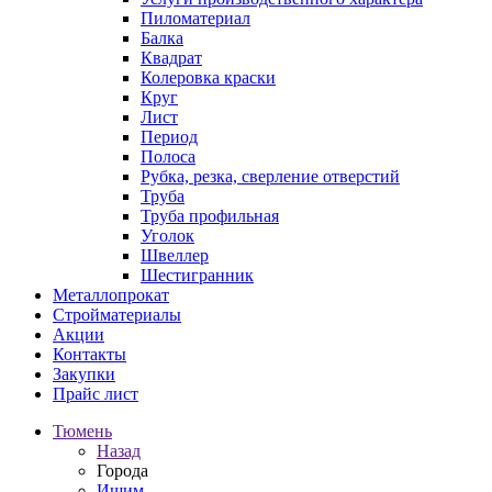
Пиломатериал
Балка
Квадрат
Колеровка краски
Круг
Лист
Период
Полоса
Рубка, резка, сверление отверстий
Труба
Труба профильная
Уголок
Швеллер
Шестигранник
Металлопрокат
Стройматериалы
Акции
Контакты
Закупки
Прайс лист
Тюмень
Назад
Города
Ишим