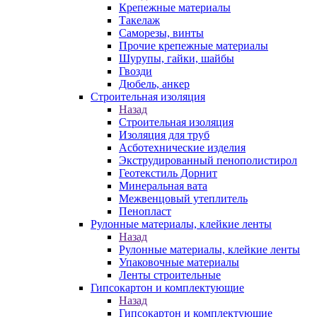
Крепежные материалы
Такелаж
Саморезы, винты
Прочие крепежные материалы
Шурупы, гайки, шайбы
Гвозди
Дюбель, анкер
Строительная изоляция
Назад
Строительная изоляция
Изоляция для труб
Асботехнические изделия
Экструдированный пенополистирол
Геотекстиль Дорнит
Минеральная вата
Межвенцовый утеплитель
Пенопласт
Рулонные материалы, клейкие ленты
Назад
Рулонные материалы, клейкие ленты
Упаковочные материалы
Ленты строительные
Гипсокартон и комплектующие
Назад
Гипсокартон и комплектующие