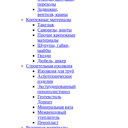
переходы
Задвижки,
вентиля, краны
Крепежные материалы
Такелаж
Саморезы, винты
Прочие крепежные
материалы
Шурупы, гайки,
шайбы
Гвозди
Дюбель, анкер
Строительная изоляция
Изоляция для труб
Асботехнические
изделия
Экструдированный
пенополистирол
Геотекстиль
Дорнит
Минеральная вата
Межвенцовый
утеплитель
Пенопласт
Рулонные материалы,