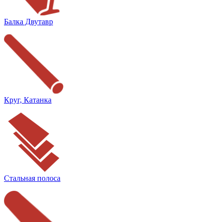
Балка Двутавр
Круг, Катанка
Стальная полоса