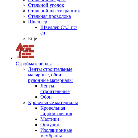
Стальной уголок
Стальной шестигранник
Стальная проволока
Швеллер
Швеллер Ст.3 пс/
сп
Ещё
Стройматериалы
Ленты строительные,
малярные, обои,
рулонные материалы
Ленты
строительные
Обои
Кровельные материалы
Кровельная
гидроизоляция
Мастики
Ондулин
Изоляционные
мембраны