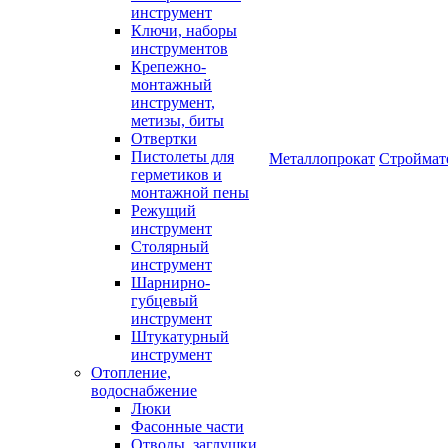
инструмент
Ключи, наборы
инструментов
Крепежно-
монтажный
инструмент,
метизы, биты
Отвертки
Пистолеты для
Металлопрокат
Строймат
герметиков и
монтажной пены
Режущий
инструмент
Столярный
инструмент
Шарнирно-
губцевый
инструмент
Штукатурный
инструмент
Отопление,
водоснабжение
Люки
Фасонные части
Отводы, заглушки,