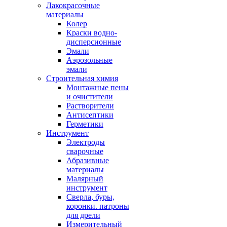
Лакокрасочные
материалы
Колер
Краски водно-
дисперсионные
Эмали
Аэрозольные
эмали
Строительная химия
Монтажные пены
и очистители
Растворители
Антисептики
Герметики
Инструмент
Электроды
сварочные
Абразивные
материалы
Малярный
инструмент
Сверла, буры,
коронки. патроны
для дрели
Измерительный