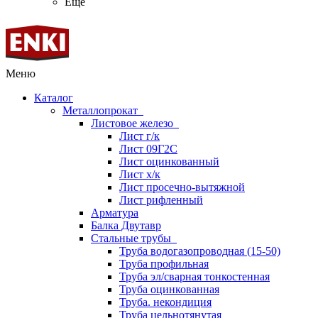
Ещё
Меню
Каталог
Металлопрокат
Листовое железо
Лист г/к
Лист 09Г2С
Лист оцинкованный
Лист х/к
Лист просечно-вытяжной
Лист рифленный
Арматура
Балка Двутавр
Стальные трубы
Труба водогазопроводная (15-50)
Труба профильная
Труба эл/сварная тонкостенная
Труба оцинкованная
Труба. некондиция
Труба цельнотянутая