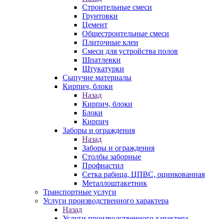
Строительные смеси
Грунтовки
Цемент
Общестроительные смеси
Плиточные клеи
Смеси для устройства полов
Шпатлевки
Штукатурки
Сыпучие материалы
Кирпич, блоки
Назад
Кирпич, блоки
Блоки
Кирпич
Заборы и ограждения
Назад
Заборы и ограждения
Столбы заборные
Профнастил
Сетка рабица, ЦПВС, оцинкованная
Металлоштакетник
Транспортные услуги
Услуги производственного характера
Назад
Услуги производственного характера