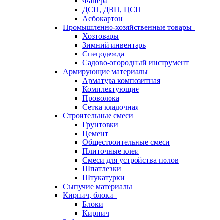
Фанера
ДСП, ДВП, ЦСП
Асбокартон
Промышленно-хозяйственные товары
Хозтовары
Зимний инвентарь
Спецодежда
Садово-огородный инструмент
Армирующие материалы
Арматура композитная
Комплектующие
Проволока
Сетка кладочная
Строительные смеси
Грунтовки
Цемент
Общестроительные смеси
Плиточные клеи
Смеси для устройства полов
Шпатлевки
Штукатурки
Сыпучие материалы
Кирпич, блоки
Блоки
Кирпич