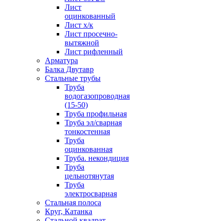
Лист
оцинкованный
Лист х/к
Лист просечно-
вытяжной
Лист рифленный
Арматура
Балка Двутавр
Стальные трубы
Труба
водогазопроводная
(15-50)
Труба профильная
Труба эл/сварная
тонкостенная
Труба
оцинкованная
Труба. некондиция
Труба
цельнотянутая
Труба
электросварная
Стальная полоса
Круг, Катанка
Стальной квадрат