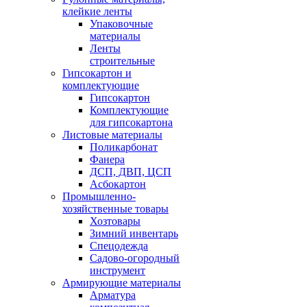
клейкие ленты
Упаковочные
материалы
Ленты
строительные
Гипсокартон и
комплектующие
Гипсокартон
Комплектующие
для гипсокартона
Листовые материалы
Поликарбонат
Фанера
ДСП, ДВП, ЦСП
Асбокартон
Промышленно-
хозяйственные товары
Хозтовары
Зимний инвентарь
Спецодежда
Садово-огородный
инструмент
Армирующие материалы
Арматура