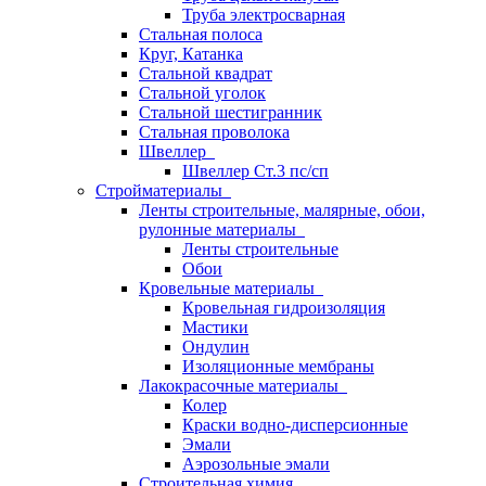
Труба электросварная
Стальная полоса
Круг, Катанка
Стальной квадрат
Стальной уголок
Стальной шестигранник
Стальная проволока
Швеллер
Швеллер Ст.3 пс/сп
Стройматериалы
Ленты строительные, малярные, обои,
рулонные материалы
Ленты строительные
Обои
Кровельные материалы
Кровельная гидроизоляция
Мастики
Ондулин
Изоляционные мембраны
Лакокрасочные материалы
Колер
Краски водно-дисперсионные
Эмали
Аэрозольные эмали
Строительная химия