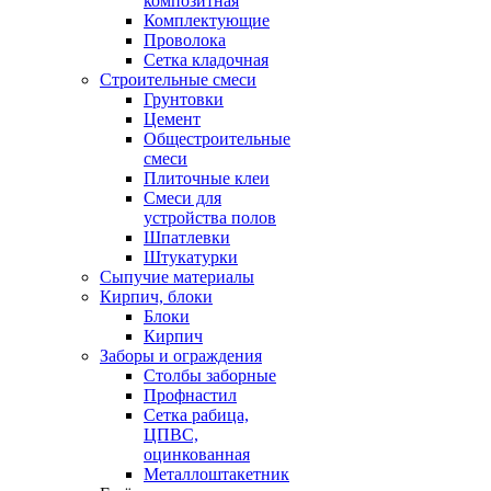
композитная
Комплектующие
Проволока
Сетка кладочная
Строительные смеси
Грунтовки
Цемент
Общестроительные
смеси
Плиточные клеи
Смеси для
устройства полов
Шпатлевки
Штукатурки
Сыпучие материалы
Кирпич, блоки
Блоки
Кирпич
Заборы и ограждения
Столбы заборные
Профнастил
Сетка рабица,
ЦПВС,
оцинкованная
Металлоштакетник