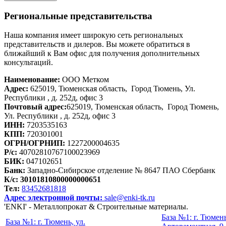
Региональные представительства
Наша компания имеет широкую сеть региональных
представительств и дилеров. Вы можете обратиться в
ближайший к Вам офис для получения дополнительных
консультаций.
Наименование:
ООО Метком
Адрес:
625019, Тюменская область, Город Тюмень, Ул.
Республики , д. 252д, офис 3
Почтовый адрес:
625019, Тюменская область, Город Тюмень,
Ул. Республики , д. 252д, офис 3
ИНН:
7203535163
КПП:
720301001
ОГРН/ОГРНИП:
1227200004635
Р/с:
40702810767100023969
БИК:
047102651
Банк:
Западно-Сибирское отделение № 8647 ПАО Сбербанк
К/с:
30101810800000000651
Тел:
83452681818
Адрес электронной почты:
sale@enki-tk.ru
'ENKI' - Металлопрокат & Строительные материалы.
База №1: г. Тюмень
База №1: г. Тюмень, ул.