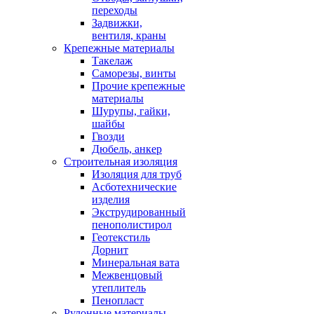
переходы
Задвижки,
вентиля, краны
Крепежные материалы
Такелаж
Саморезы, винты
Прочие крепежные
материалы
Шурупы, гайки,
шайбы
Гвозди
Дюбель, анкер
Строительная изоляция
Изоляция для труб
Асботехнические
изделия
Экструдированный
пенополистирол
Геотекстиль
Дорнит
Минеральная вата
Межвенцовый
утеплитель
Пенопласт
Рулонные материалы,