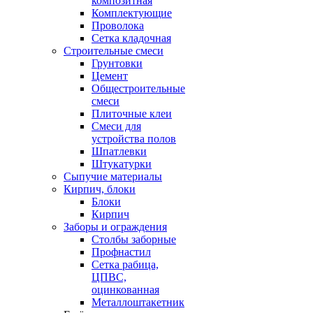
композитная
Комплектующие
Проволока
Сетка кладочная
Строительные смеси
Грунтовки
Цемент
Общестроительные
смеси
Плиточные клеи
Смеси для
устройства полов
Шпатлевки
Штукатурки
Сыпучие материалы
Кирпич, блоки
Блоки
Кирпич
Заборы и ограждения
Столбы заборные
Профнастил
Сетка рабица,
ЦПВС,
оцинкованная
Металлоштакетник