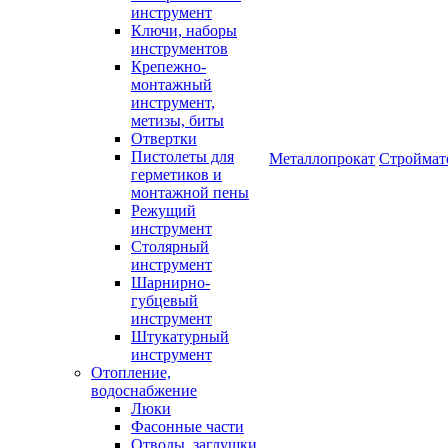
инструмент
Ключи, наборы
инструментов
Крепежно-
монтажный
инструмент,
метизы, биты
Отвертки
Пистолеты для
Металлопрокат
Строймат
герметиков и
монтажной пены
Режущий
инструмент
Столярный
инструмент
Шарнирно-
губцевый
инструмент
Штукатурный
инструмент
Отопление,
водоснабжение
Люки
Фасонные части
Отводы, заглушки,