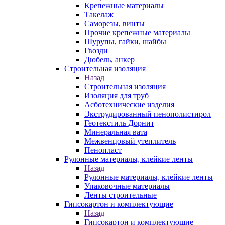
Крепежные материалы
Такелаж
Саморезы, винты
Прочие крепежные материалы
Шурупы, гайки, шайбы
Гвозди
Дюбель, анкер
Строительная изоляция
Назад
Строительная изоляция
Изоляция для труб
Асботехнические изделия
Экструдированный пенополистирол
Геотекстиль Дорнит
Минеральная вата
Межвенцовый утеплитель
Пенопласт
Рулонные материалы, клейкие ленты
Назад
Рулонные материалы, клейкие ленты
Упаковочные материалы
Ленты строительные
Гипсокартон и комплектующие
Назад
Гипсокартон и комплектующие