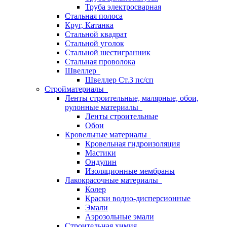
Труба электросварная
Стальная полоса
Круг, Катанка
Стальной квадрат
Стальной уголок
Стальной шестигранник
Стальная проволока
Швеллер
Швеллер Ст.3 пс/сп
Стройматериалы
Ленты строительные, малярные, обои,
рулонные материалы
Ленты строительные
Обои
Кровельные материалы
Кровельная гидроизоляция
Мастики
Ондулин
Изоляционные мембраны
Лакокрасочные материалы
Колер
Краски водно-дисперсионные
Эмали
Аэрозольные эмали
Строительная химия