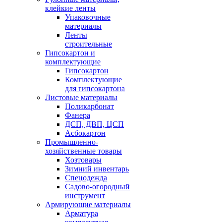
клейкие ленты
Упаковочные
материалы
Ленты
строительные
Гипсокартон и
комплектующие
Гипсокартон
Комплектующие
для гипсокартона
Листовые материалы
Поликарбонат
Фанера
ДСП, ДВП, ЦСП
Асбокартон
Промышленно-
хозяйственные товары
Хозтовары
Зимний инвентарь
Спецодежда
Садово-огородный
инструмент
Армирующие материалы
Арматура