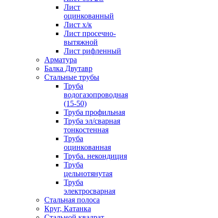
Лист
оцинкованный
Лист х/к
Лист просечно-
вытяжной
Лист рифленный
Арматура
Балка Двутавр
Стальные трубы
Труба
водогазопроводная
(15-50)
Труба профильная
Труба эл/сварная
тонкостенная
Труба
оцинкованная
Труба. некондиция
Труба
цельнотянутая
Труба
электросварная
Стальная полоса
Круг, Катанка
Стальной квадрат