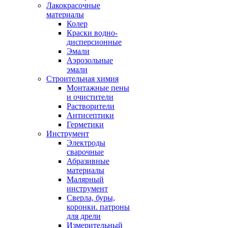
Лакокрасочные
материалы
Колер
Краски водно-
дисперсионные
Эмали
Аэрозольные
эмали
Строительная химия
Монтажные пены
и очистители
Растворители
Антисептики
Герметики
Инструмент
Электроды
сварочные
Абразивные
материалы
Малярный
инструмент
Сверла, буры,
коронки. патроны
для дрели
Измерительный