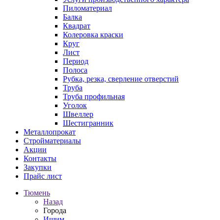
Пиломатериал
Балка
Квадрат
Колеровка краски
Круг
Лист
Период
Полоса
Рубка, резка, сверление отверстий
Труба
Труба профильная
Уголок
Швеллер
Шестигранник
Металлопрокат
Стройматериалы
Акции
Контакты
Закупки
Прайс лист
Тюмень
Назад
Города
Ишим