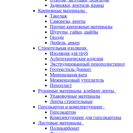
Задвижки, вентиля, краны
Крепежные материалы
Такелаж
Саморезы, винты
Прочие крепежные материалы
Шурупы, гайки, шайбы
Гвозди
Дюбель, анкер
Строительная изоляция
Изоляция для труб
Асботехнические изделия
Экструдированный пенополистирол
Геотекстиль Дорнит
Минеральная вата
Межвенцовый утеплитель
Пенопласт
Рулонные материалы, клейкие ленты
Упаковочные материалы
Ленты строительные
Гипсокартон и комплектующие
Гипсокартон
Комплектующие для гипсокартона
Листовые материалы
Поликарбонат