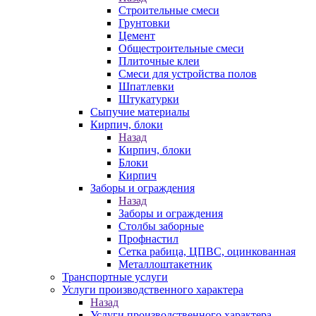
Строительные смеси
Грунтовки
Цемент
Общестроительные смеси
Плиточные клеи
Смеси для устройства полов
Шпатлевки
Штукатурки
Сыпучие материалы
Кирпич, блоки
Назад
Кирпич, блоки
Блоки
Кирпич
Заборы и ограждения
Назад
Заборы и ограждения
Столбы заборные
Профнастил
Сетка рабица, ЦПВС, оцинкованная
Металлоштакетник
Транспортные услуги
Услуги производственного характера
Назад
Услуги производственного характера