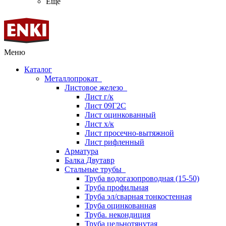
Ещё
Меню
Каталог
Металлопрокат
Листовое железо
Лист г/к
Лист 09Г2С
Лист оцинкованный
Лист х/к
Лист просечно-вытяжной
Лист рифленный
Арматура
Балка Двутавр
Стальные трубы
Труба водогазопроводная (15-50)
Труба профильная
Труба эл/сварная тонкостенная
Труба оцинкованная
Труба. некондиция
Труба цельнотянутая