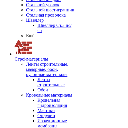
Стальной уголок
Стальной шестигранник
Стальная проволока
Швеллер
Швеллер Ст.3 пс/
сп
Ещё
Стройматериалы
Ленты строительные,
малярные, обои,
рулонные материалы
Ленты
строительные
Обои
Кровельные материалы
Кровельная
гидроизоляция
Мастики
Ондулин
Изоляционные
мембраны