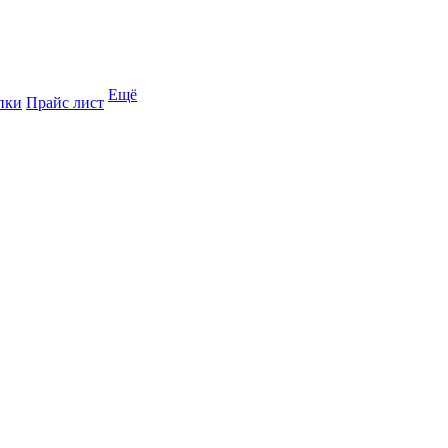
Ещё
пки
Прайс лист