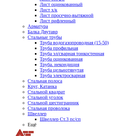
Лист оцинкованный
Лист х/к
Лист просечно-вытяжной
Лист рифленный
Арматура
Балка Двутавр
Стальные трубы
Труба водогазопроводная (15-50)
Труба профильная
Труба эл/сварная тонкостенная
Труба оцинкованная
Труба. некондиция
Труба цельнотянутая
Труба электросварная
Стальная полоса
Круг, Катанка
Стальной квадрат
Стальной уголок
Стальной шестигранник
Стальная проволока
Швеллер
Швеллер Ст.3 пс/сп
Ещё