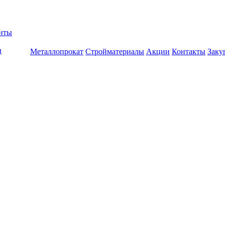
биты
ы
Металлопрокат
Стройматериалы
Акции
Контакты
Заку