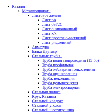
Каталог
Металлопрокат
Листовое железо
Лист г/к
Лист 09Г2С
Лист оцинкованный
Лист х/к
Лист просечно-вытяжной
Лист рифленный
Арматура
Балка Двутавр
Стальные трубы
Труба водогазопроводная (15-50)
Труба профильная
Труба эл/сварная тонкостенная
Труба оцинкованная
Труба. некондиция
Труба цельнотянутая
Труба электросварная
Стальная полоса
Круг, Катанка
Стальной квадрат
Стальной уголок
Стальной шестигранник