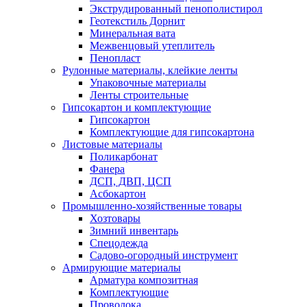
Экструдированный пенополистирол
Геотекстиль Дорнит
Минеральная вата
Межвенцовый утеплитель
Пенопласт
Рулонные материалы, клейкие ленты
Упаковочные материалы
Ленты строительные
Гипсокартон и комплектующие
Гипсокартон
Комплектующие для гипсокартона
Листовые материалы
Поликарбонат
Фанера
ДСП, ДВП, ЦСП
Асбокартон
Промышленно-хозяйственные товары
Хозтовары
Зимний инвентарь
Спецодежда
Садово-огородный инструмент
Армирующие материалы
Арматура композитная
Комплектующие
Проволока