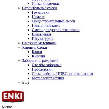
Сетка кладочная
Строительные смеси
Грунтовки
Цемент
Общестроительные смеси
Плиточные клеи
Смеси для устройства полов
Шпатлевки
Штукатурки
Сыпучие материалы
Кирпич, блоки
Блоки
Кирпич
Заборы и ограждения
Столбы заборные
Профнастил
Сетка рабица, ЦПВС, оцинкованная
Металлоштакетник
Ещё
Меню