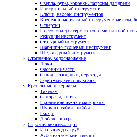
Сверла, буры, коронки. патроны для дрели
Измерительный инструмент
Ключи, наборы инструментов
Крепежно-монтажный инструмент, метизы, 
Отвертки
Пистолеты для герметиков и монтажной пен
Режущий инструмент
Столярный инструмент
Шарнирно-губцевый инструмент
Штукатурный инструмент
Отопление, водоснабжение
Люки
Фасонные части
Отводы, заглушки, переходы
Задвижки, вентиля, краны
Крепежные материалы
Такелаж
Саморезы, винты
Прочие крепежные материалы
Шурупы, гайки, шайбы
Гвозди
Дюбель, анкер
Строительная изоляция
Изоляция для труб
Асботехнические изделия