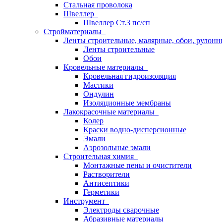
Стальная проволока
Швеллер
Швеллер Ст.3 пс/сп
Стройматериалы
Ленты строительные, малярные, обои, рулон
Ленты строительные
Обои
Кровельные материалы
Кровельная гидроизоляция
Мастики
Ондулин
Изоляционные мембраны
Лакокрасочные материалы
Колер
Краски водно-дисперсионные
Эмали
Аэрозольные эмали
Строительная химия
Монтажные пены и очистители
Растворители
Антисептики
Герметики
Инструмент
Электроды сварочные
Абразивные материалы