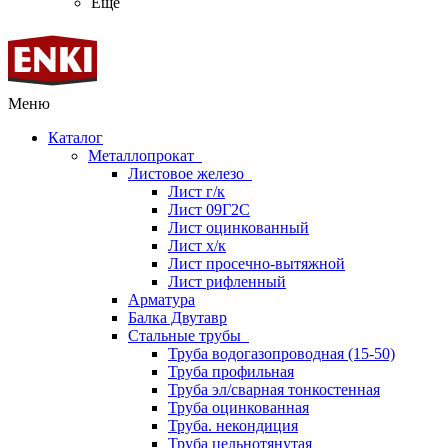
Ещё
Меню
Каталог
Металлопрокат
Листовое железо
Лист г/к
Лист 09Г2С
Лист оцинкованный
Лист х/к
Лист просечно-вытяжной
Лист рифленный
Арматура
Балка Двутавр
Стальные трубы
Труба водогазопроводная (15-50)
Труба профильная
Труба эл/сварная тонкостенная
Труба оцинкованная
Труба. некондиция
Труба цельнотянутая