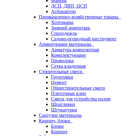
Фанера
ДСП, ДВП, ЦСП
Асбокартон
Промышленно-хозяйственные товары
Хозтовары
Зимний инвентарь
Спецодежда
Садово-огородный инструмент
Армирующие материалы
Арматура композитная
Комплектующие
Проволока
Сетка кладочная
Строительные смеси
Грунтовки
Цемент
Общестроительные смеси
Плиточные клеи
Смеси для устройства полов
Шпатлевки
Штукатурки
Сыпучие материалы
Кирпич, блоки
Блоки
Кирпич