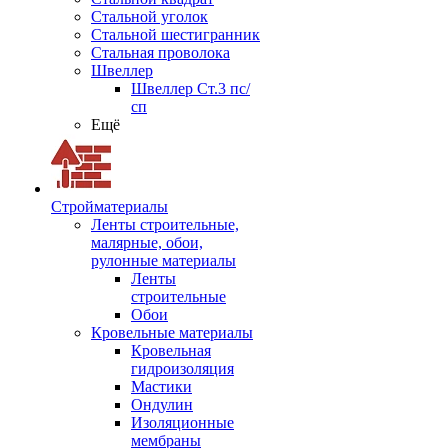
Стальной уголок
Стальной шестигранник
Стальная проволока
Швеллер
Швеллер Ст.3 пс/
сп
Ещё
Стройматериалы
Ленты строительные,
малярные, обои,
рулонные материалы
Ленты
строительные
Обои
Кровельные материалы
Кровельная
гидроизоляция
Мастики
Ондулин
Изоляционные
мембраны