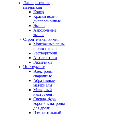
Лакокрасочные
материалы
Колер
Краски водно-
дисперсионные
Эмали
Аэрозольные
эмали
Строительная химия
Монтажные пены
и очистители
Растворители
Антисептики
Герметики
Инструмент
Электроды
сварочные
Абразивные
материалы
Малярный
инструмент
Сверла, буры,
коронки. патроны
для дрели
Измерительный