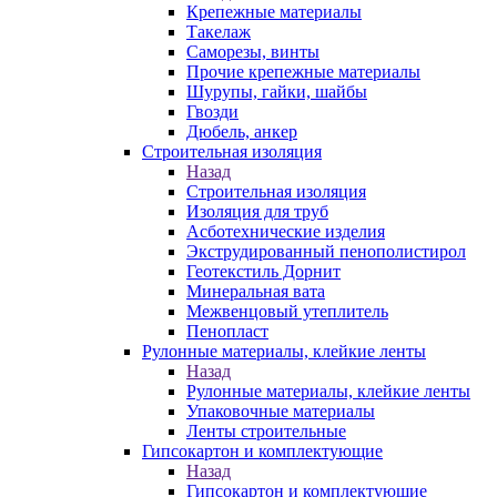
Крепежные материалы
Такелаж
Саморезы, винты
Прочие крепежные материалы
Шурупы, гайки, шайбы
Гвозди
Дюбель, анкер
Строительная изоляция
Назад
Строительная изоляция
Изоляция для труб
Асботехнические изделия
Экструдированный пенополистирол
Геотекстиль Дорнит
Минеральная вата
Межвенцовый утеплитель
Пенопласт
Рулонные материалы, клейкие ленты
Назад
Рулонные материалы, клейкие ленты
Упаковочные материалы
Ленты строительные
Гипсокартон и комплектующие
Назад
Гипсокартон и комплектующие