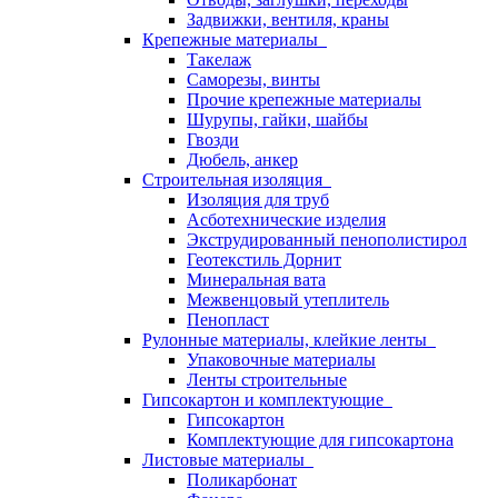
Задвижки, вентиля, краны
Крепежные материалы
Такелаж
Саморезы, винты
Прочие крепежные материалы
Шурупы, гайки, шайбы
Гвозди
Дюбель, анкер
Строительная изоляция
Изоляция для труб
Асботехнические изделия
Экструдированный пенополистирол
Геотекстиль Дорнит
Минеральная вата
Межвенцовый утеплитель
Пенопласт
Рулонные материалы, клейкие ленты
Упаковочные материалы
Ленты строительные
Гипсокартон и комплектующие
Гипсокартон
Комплектующие для гипсокартона
Листовые материалы
Поликарбонат