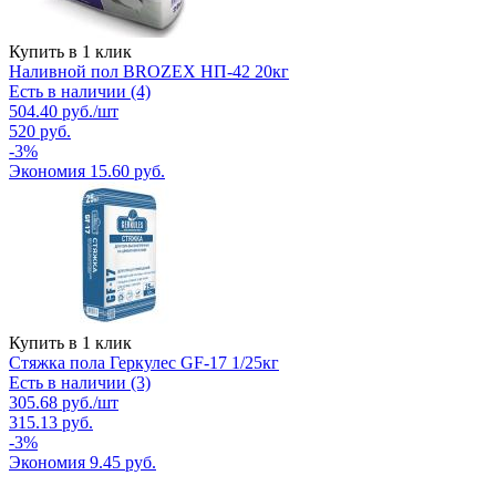
Купить в 1 клик
Наливной пол BROZEX НП-42 20кг
Есть в наличии (4)
504.40
руб.
/шт
520
руб.
-
3
%
Экономия
15.60
руб.
Купить в 1 клик
Стяжка пола Геркулес GF-17 1/25кг
Есть в наличии (3)
305.68
руб.
/шт
315.13
руб.
-
3
%
Экономия
9.45
руб.