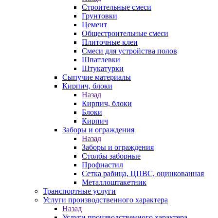
Строительные смеси
Грунтовки
Цемент
Общестроительные смеси
Плиточные клеи
Смеси для устройства полов
Шпатлевки
Штукатурки
Сыпучие материалы
Кирпич, блоки
Назад
Кирпич, блоки
Блоки
Кирпич
Заборы и ограждения
Назад
Заборы и ограждения
Столбы заборные
Профнастил
Сетка рабица, ЦПВС, оцинкованная
Металлоштакетник
Транспортные услуги
Услуги производственного характера
Назад
Услуги производственного характера