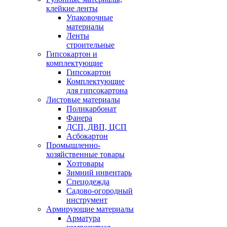
клейкие ленты
Упаковочные
материалы
Ленты
строительные
Гипсокартон и
комплектующие
Гипсокартон
Комплектующие
для гипсокартона
Листовые материалы
Поликарбонат
Фанера
ДСП, ДВП, ЦСП
Асбокартон
Промышленно-
хозяйственные товары
Хозтовары
Зимний инвентарь
Спецодежда
Садово-огородный
инструмент
Армирующие материалы
Арматура