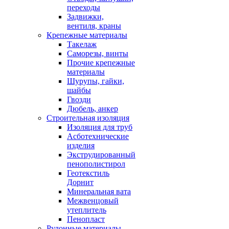
переходы
Задвижки,
вентиля, краны
Крепежные материалы
Такелаж
Саморезы, винты
Прочие крепежные
материалы
Шурупы, гайки,
шайбы
Гвозди
Дюбель, анкер
Строительная изоляция
Изоляция для труб
Асботехнические
изделия
Экструдированный
пенополистирол
Геотекстиль
Дорнит
Минеральная вата
Межвенцовый
утеплитель
Пенопласт
Рулонные материалы,