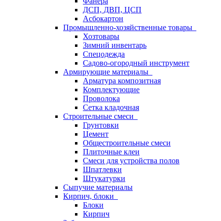
Фанера
ДСП, ДВП, ЦСП
Асбокартон
Промышленно-хозяйственные товары
Хозтовары
Зимний инвентарь
Спецодежда
Садово-огородный инструмент
Армирующие материалы
Арматура композитная
Комплектующие
Проволока
Сетка кладочная
Строительные смеси
Грунтовки
Цемент
Общестроительные смеси
Плиточные клеи
Смеси для устройства полов
Шпатлевки
Штукатурки
Сыпучие материалы
Кирпич, блоки
Блоки
Кирпич