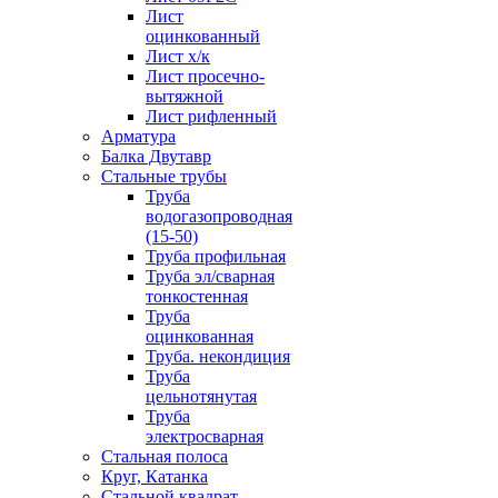
Лист
оцинкованный
Лист х/к
Лист просечно-
вытяжной
Лист рифленный
Арматура
Балка Двутавр
Стальные трубы
Труба
водогазопроводная
(15-50)
Труба профильная
Труба эл/сварная
тонкостенная
Труба
оцинкованная
Труба. некондиция
Труба
цельнотянутая
Труба
электросварная
Стальная полоса
Круг, Катанка
Стальной квадрат