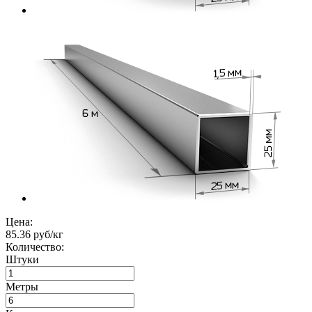
Цена:
85.36 руб/кг
Количество:
Штуки
Метры