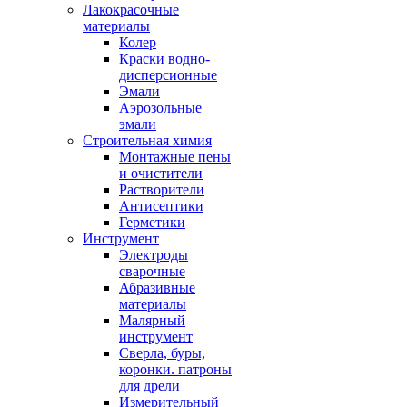
Лакокрасочные
материалы
Колер
Краски водно-
дисперсионные
Эмали
Аэрозольные
эмали
Строительная химия
Монтажные пены
и очистители
Растворители
Антисептики
Герметики
Инструмент
Электроды
сварочные
Абразивные
материалы
Малярный
инструмент
Сверла, буры,
коронки. патроны
для дрели
Измерительный