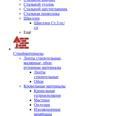
Стальной уголок
Стальной шестигранник
Стальная проволока
Швеллер
Швеллер Ст.3 пс/
сп
Ещё
Стройматериалы
Ленты строительные,
малярные, обои,
рулонные материалы
Ленты
строительные
Обои
Кровельные материалы
Кровельная
гидроизоляция
Мастики
Ондулин
Изоляционные
мембраны