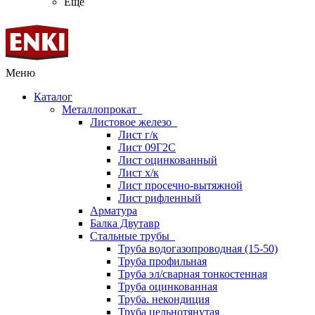
Ещё
Меню
Каталог
Металлопрокат
Листовое железо
Лист г/к
Лист 09Г2С
Лист оцинкованный
Лист х/к
Лист просечно-вытяжной
Лист рифленный
Арматура
Балка Двутавр
Стальные трубы
Труба водогазопроводная (15-50)
Труба профильная
Труба эл/сварная тонкостенная
Труба оцинкованная
Труба. некондиция
Труба цельнотянутая