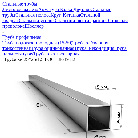
Стальные трубы
Листовое железо
Арматура
Балка Двутавр
Стальные
трубы
Стальная полоса
Круг, Катанка
Стальной
квадрат
Стальной уголок
Стальной шестигранник
Стальная
проволока
Швеллер
-
Труба профильная
Труба водогазопроводная (15-50)
Труба эл/сварная
тонкостенная
Труба оцинкованная
Труба. некондиция
Труба
цельнотянутая
Труба электросварная
-
Труба кв 25*25/1,5 ГОСТ 8639-82