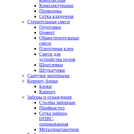
композитная
Комплектующие
Проволока
Сетка кладочная
Строительные смеси
Грунтовки
Цемент
Общестроительные
смеси
Плиточные клеи
Смеси для
устройства полов
Шпатлевки
Штукатурки
Сыпучие материалы
Кирпич, блоки
Блоки
Кирпич
Заборы и ограждения
Столбы заборные
Профнастил
Сетка рабица,
ЦПВС,
оцинкованная
Металлоштакетник