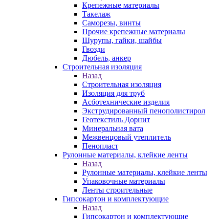
Крепежные материалы
Такелаж
Саморезы, винты
Прочие крепежные материалы
Шурупы, гайки, шайбы
Гвозди
Дюбель, анкер
Строительная изоляция
Назад
Строительная изоляция
Изоляция для труб
Асботехнические изделия
Экструдированный пенополистирол
Геотекстиль Дорнит
Минеральная вата
Межвенцовый утеплитель
Пенопласт
Рулонные материалы, клейкие ленты
Назад
Рулонные материалы, клейкие ленты
Упаковочные материалы
Ленты строительные
Гипсокартон и комплектующие
Назад
Гипсокартон и комплектующие