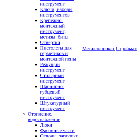
инструмент
Ключи, наборы
инструментов
Крепежно-
монтажный
инструмент,
метизы, биты
Отвертки
Пистолеты для
Металлопрокат
Строймат
герметиков и
монтажной пены
Режущий
инструмент
Столярный
инструмент
Шарнирно-
губцевый
инструмент
Штукатурный
инструмент
Отопление,
водоснабжение
Люки
Фасонные части
Отводы, заглушки,