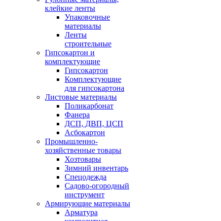
клейкие ленты
Упаковочные
материалы
Ленты
строительные
Гипсокартон и
комплектующие
Гипсокартон
Комплектующие
для гипсокартона
Листовые материалы
Поликарбонат
Фанера
ДСП, ДВП, ЦСП
Асбокартон
Промышленно-
хозяйственные товары
Хозтовары
Зимний инвентарь
Спецодежда
Садово-огородный
инструмент
Армирующие материалы
Арматура