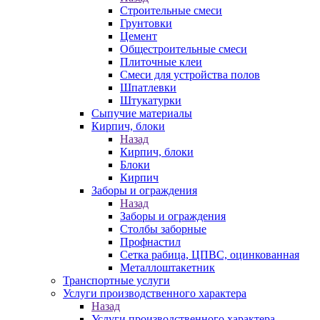
Строительные смеси
Грунтовки
Цемент
Общестроительные смеси
Плиточные клеи
Смеси для устройства полов
Шпатлевки
Штукатурки
Сыпучие материалы
Кирпич, блоки
Назад
Кирпич, блоки
Блоки
Кирпич
Заборы и ограждения
Назад
Заборы и ограждения
Столбы заборные
Профнастил
Сетка рабица, ЦПВС, оцинкованная
Металлоштакетник
Транспортные услуги
Услуги производственного характера
Назад
Услуги производственного характера