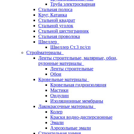
Труба электросварная
Стальная полоса
Круг, Катанка
Стальной квадрат
Стальной уголок
Стальной шестигранник
Стальная проволока
Швеллер
Швеллер Ст.3 пс/сп
Стройматериалы
Ленты строительные, малярные, обои,
рулонные материалы
Ленты строительные
Обои
Кровельные материалы
Кровельная гидроизоляция
Мастики
Ондулин
Изоляционные мембраны
Лакокрасочные материалы
Колер
Краски водно-дисперсионные
Эмали
Аэрозольные эмали
Строительная химия