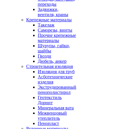
переходы
Задвижки,
вентиля, краны
Крепежные материалы
Такелаж
Саморезы, винты
Прочие крепежные
материалы
Шурупы, гайки,
шайбы
Гвозди
Дюбель, анкер
Строительная изоляция
Изоляция для труб
Асботехнические
изделия
Экструдированный
пенополистирол
Геотекстиль
Дорнит
Минеральная вата
Межвенцовый
утеплитель
Пенопласт
Рулонные материалы,