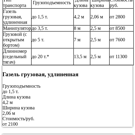
Грузоподъемность
транспорта
кузова
кузова
руб.
Газель
грузовая,
до 1,5 т.
4,2 м
2,06 м
от 2800
удлиненная
Манипулятор
до 3,5 т.
8 м
2,5 м
от 8500
Грузовой (с
открытым
до 5 т.
7 м
2,5 м
от 7600
бортом)
Длинномер
(седельный
до 20 т.*
13,5 м
2,5 м
от 11300
тягач)
Газель грузовая, удлиненная
Грузоподъемность
до 1,5 т.
Длина кузова
4,2 м
Ширина кузова
2,06 м
Стоимость/руб.
от 2100