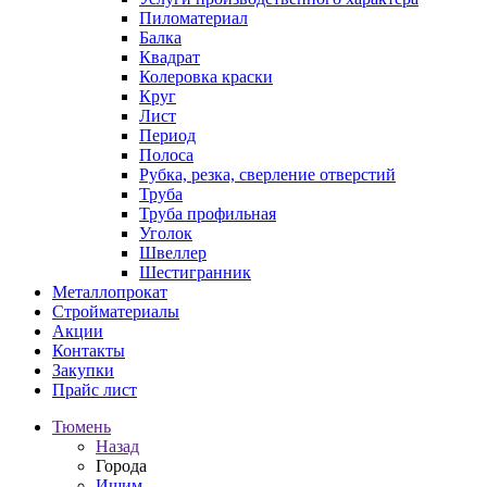
Пиломатериал
Балка
Квадрат
Колеровка краски
Круг
Лист
Период
Полоса
Рубка, резка, сверление отверстий
Труба
Труба профильная
Уголок
Швеллер
Шестигранник
Металлопрокат
Стройматериалы
Акции
Контакты
Закупки
Прайс лист
Тюмень
Назад
Города
Ишим