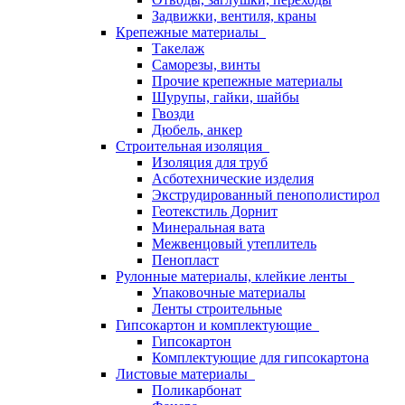
Задвижки, вентиля, краны
Крепежные материалы
Такелаж
Саморезы, винты
Прочие крепежные материалы
Шурупы, гайки, шайбы
Гвозди
Дюбель, анкер
Строительная изоляция
Изоляция для труб
Асботехнические изделия
Экструдированный пенополистирол
Геотекстиль Дорнит
Минеральная вата
Межвенцовый утеплитель
Пенопласт
Рулонные материалы, клейкие ленты
Упаковочные материалы
Ленты строительные
Гипсокартон и комплектующие
Гипсокартон
Комплектующие для гипсокартона
Листовые материалы
Поликарбонат