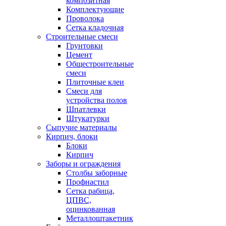
композитная
Комплектующие
Проволока
Сетка кладочная
Строительные смеси
Грунтовки
Цемент
Общестроительные
смеси
Плиточные клеи
Смеси для
устройства полов
Шпатлевки
Штукатурки
Сыпучие материалы
Кирпич, блоки
Блоки
Кирпич
Заборы и ограждения
Столбы заборные
Профнастил
Сетка рабица,
ЦПВС,
оцинкованная
Металлоштакетник