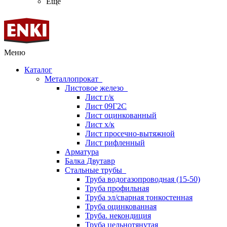
Ещё
Меню
Каталог
Металлопрокат
Листовое железо
Лист г/к
Лист 09Г2С
Лист оцинкованный
Лист х/к
Лист просечно-вытяжной
Лист рифленный
Арматура
Балка Двутавр
Стальные трубы
Труба водогазопроводная (15-50)
Труба профильная
Труба эл/сварная тонкостенная
Труба оцинкованная
Труба. некондиция
Труба цельнотянутая