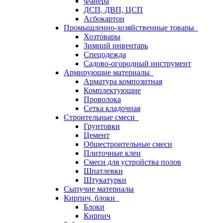
Фанера
ДСП, ДВП, ЦСП
Асбокартон
Промышленно-хозяйственные товары
Хозтовары
Зимний инвентарь
Спецодежда
Садово-огородный инструмент
Армирующие материалы
Арматура композитная
Комплектующие
Проволока
Сетка кладочная
Строительные смеси
Грунтовки
Цемент
Общестроительные смеси
Плиточные клеи
Смеси для устройства полов
Шпатлевки
Штукатурки
Сыпучие материалы
Кирпич, блоки
Блоки
Кирпич