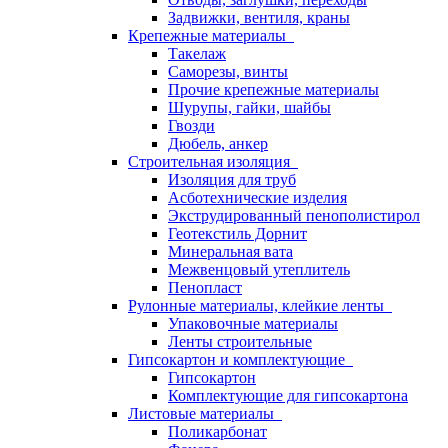
Задвижки, вентиля, краны
Крепежные материалы
Такелаж
Саморезы, винты
Прочие крепежные материалы
Шурупы, гайки, шайбы
Гвозди
Дюбель, анкер
Строительная изоляция
Изоляция для труб
Асботехнические изделия
Экструдированный пенополистирол
Геотекстиль Дорнит
Минеральная вата
Межвенцовый утеплитель
Пенопласт
Рулонные материалы, клейкие ленты
Упаковочные материалы
Ленты строительные
Гипсокартон и комплектующие
Гипсокартон
Комплектующие для гипсокартона
Листовые материалы
Поликарбонат