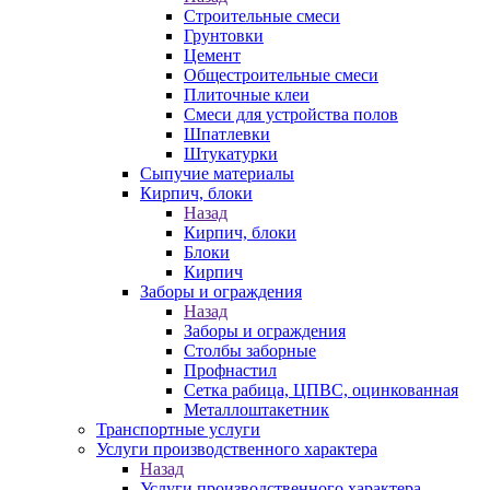
Строительные смеси
Грунтовки
Цемент
Общестроительные смеси
Плиточные клеи
Смеси для устройства полов
Шпатлевки
Штукатурки
Сыпучие материалы
Кирпич, блоки
Назад
Кирпич, блоки
Блоки
Кирпич
Заборы и ограждения
Назад
Заборы и ограждения
Столбы заборные
Профнастил
Сетка рабица, ЦПВС, оцинкованная
Металлоштакетник
Транспортные услуги
Услуги производственного характера
Назад
Услуги производственного характера