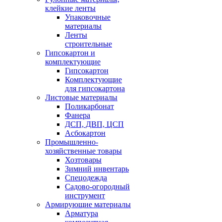
клейкие ленты
Упаковочные
материалы
Ленты
строительные
Гипсокартон и
комплектующие
Гипсокартон
Комплектующие
для гипсокартона
Листовые материалы
Поликарбонат
Фанера
ДСП, ДВП, ЦСП
Асбокартон
Промышленно-
хозяйственные товары
Хозтовары
Зимний инвентарь
Спецодежда
Садово-огородный
инструмент
Армирующие материалы
Арматура