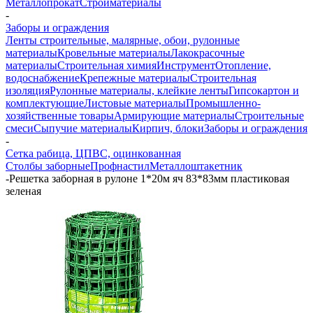
Металлопрокат
Стройматериалы
-
Заборы и ограждения
Ленты строительные, малярные, обои, рулонные
материалы
Кровельные материалы
Лакокрасочные
материалы
Строительная химия
Инструмент
Отопление,
водоснабжение
Крепежные материалы
Строительная
изоляция
Рулонные материалы, клейкие ленты
Гипсокартон и
комплектующие
Листовые материалы
Промышленно-
хозяйственные товары
Армирующие материалы
Строительные
смеси
Сыпучие материалы
Кирпич, блоки
Заборы и ограждения
-
Сетка рабица, ЦПВС, оцинкованная
Столбы заборные
Профнастил
Металлоштакетник
-
Решетка заборная в рулоне 1*20м яч 83*83мм пластиковая
зеленая