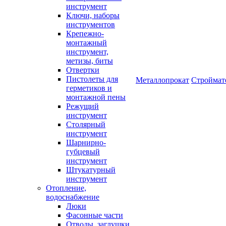
инструмент
Ключи, наборы
инструментов
Крепежно-
монтажный
инструмент,
метизы, биты
Отвертки
Пистолеты для
Металлопрокат
Строймат
герметиков и
монтажной пены
Режущий
инструмент
Столярный
инструмент
Шарнирно-
губцевый
инструмент
Штукатурный
инструмент
Отопление,
водоснабжение
Люки
Фасонные части
Отводы, заглушки,