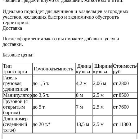
- защита грядок и клумб от домашних животных и птиц.
Идеально подойдет для дачников и владельцев загородных
участков, желающих быстро и экономично обустроить
территорию.
Доставка
После оформления заказа вы сможете добавить услуги
доставки.
Базовые цены:
Тип
Длина
Ширина
Стоимость/
Грузоподъемность
транспорта
кузова
кузова
руб.
Газель
грузовая,
до 1,5 т.
4,2 м
2,06 м
от 2800
удлиненная
Манипулятор
до 3,5 т.
8 м
2,5 м
от 8500
Грузовой (с
открытым
до 5 т.
7 м
2,5 м
от 7600
бортом)
Длинномер
(седельный
до 20 т.*
13,5 м
2,5 м
от 11300
тягач)