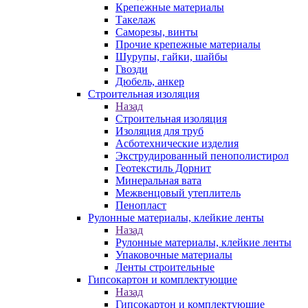
Крепежные материалы
Такелаж
Саморезы, винты
Прочие крепежные материалы
Шурупы, гайки, шайбы
Гвозди
Дюбель, анкер
Строительная изоляция
Назад
Строительная изоляция
Изоляция для труб
Асботехнические изделия
Экструдированный пенополистирол
Геотекстиль Дорнит
Минеральная вата
Межвенцовый утеплитель
Пенопласт
Рулонные материалы, клейкие ленты
Назад
Рулонные материалы, клейкие ленты
Упаковочные материалы
Ленты строительные
Гипсокартон и комплектующие
Назад
Гипсокартон и комплектующие