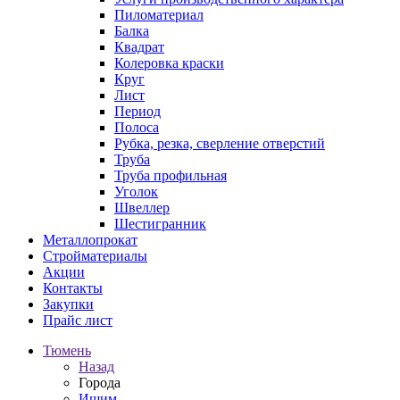
Пиломатериал
Балка
Квадрат
Колеровка краски
Круг
Лист
Период
Полоса
Рубка, резка, сверление отверстий
Труба
Труба профильная
Уголок
Швеллер
Шестигранник
Металлопрокат
Стройматериалы
Акции
Контакты
Закупки
Прайс лист
Тюмень
Назад
Города
Ишим