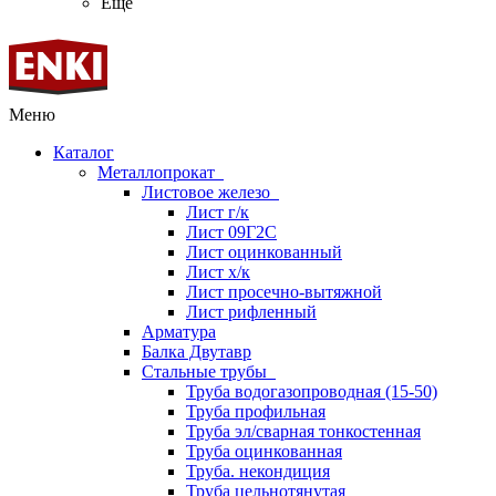
Ещё
Меню
Каталог
Металлопрокат
Листовое железо
Лист г/к
Лист 09Г2С
Лист оцинкованный
Лист х/к
Лист просечно-вытяжной
Лист рифленный
Арматура
Балка Двутавр
Стальные трубы
Труба водогазопроводная (15-50)
Труба профильная
Труба эл/сварная тонкостенная
Труба оцинкованная
Труба. некондиция
Труба цельнотянутая