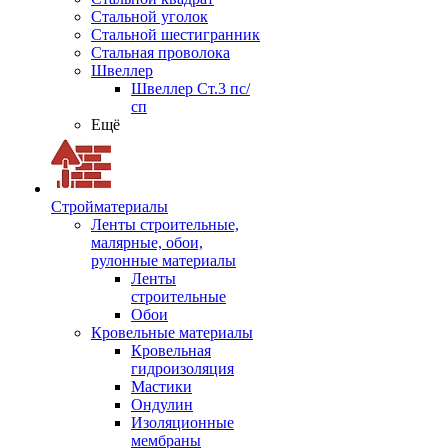
Стальной уголок
Стальной шестигранник
Стальная проволока
Швеллер
Швеллер Ст.3 пс/
сп
Ещё
Стройматериалы
Ленты строительные,
малярные, обои,
рулонные материалы
Ленты
строительные
Обои
Кровельные материалы
Кровельная
гидроизоляция
Мастики
Ондулин
Изоляционные
мембраны