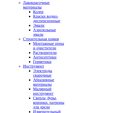
Лакокрасочные
материалы
Колер
Краски водно-
дисперсионные
Эмали
Аэрозольные
эмали
Строительная химия
Монтажные пены
и очистители
Растворители
Антисептики
Герметики
Инструмент
Электроды
сварочные
Абразивные
материалы
Малярный
инструмент
Сверла, буры,
коронки. патроны
для дрели
Измерительный