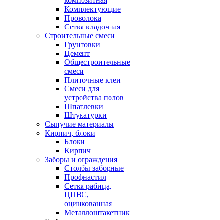
композитная
Комплектующие
Проволока
Сетка кладочная
Строительные смеси
Грунтовки
Цемент
Общестроительные
смеси
Плиточные клеи
Смеси для
устройства полов
Шпатлевки
Штукатурки
Сыпучие материалы
Кирпич, блоки
Блоки
Кирпич
Заборы и ограждения
Столбы заборные
Профнастил
Сетка рабица,
ЦПВС,
оцинкованная
Металлоштакетник