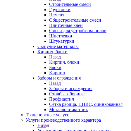
Строительные смеси
Грунтовки
Цемент
Общестроительные смеси
Плиточные клеи
Смеси для устройства полов
Шпатлевки
Штукатурки
Сыпучие материалы
Кирпич, блоки
Назад
Кирпич, блоки
Блоки
Кирпич
Заборы и ограждения
Назад
Заборы и ограждения
Столбы заборные
Профнастил
Сетка рабица, ЦПВС, оцинкованная
Металлоштакетник
Транспортные услуги
Услуги производственного характера
Назад
Услуги производственного характера