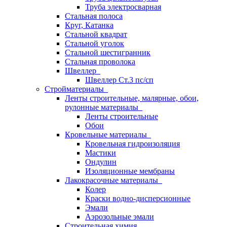
Труба электросварная
Стальная полоса
Круг, Катанка
Стальной квадрат
Стальной уголок
Стальной шестигранник
Стальная проволока
Швеллер
Швеллер Ст.3 пс/сп
Стройматериалы
Ленты строительные, малярные, обои,
рулонные материалы
Ленты строительные
Обои
Кровельные материалы
Кровельная гидроизоляция
Мастики
Ондулин
Изоляционные мембраны
Лакокрасочные материалы
Колер
Краски водно-дисперсионные
Эмали
Аэрозольные эмали
Строительная химия