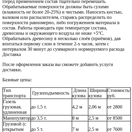
Перед применением состав тщательно перемешать.
Обрабатываемые поверхности должны быть сухими
(влажность не более 20-25%) и чистыми. Наносить кистью,
валиком или распылителем, стараясь распределить по
поверхности равномерно, либо погружением материала в
состав. Работы проводить при температуре состава,
древесины и окружающего воздуха не ниже +5°С.
Обрабатывать древесину в несколько слоёв (приёмов), дав
впитаться первому слою в течение 2-х часов, затем с
интервалом 30 минут до суммарного нормируемого расхода
Доставка
После оформления заказа вы сможете добавить услуги
доставки.
Базовые цены:
Тип
Длина
Ширина
Стоимость/
Грузоподъемность
транспорта
кузова
кузова
руб.
Газель
грузовая,
до 1,5 т.
4,2 м
2,06 м
от 2800
удлиненная
Манипулятор
до 3,5 т.
8 м
2,5 м
от 8500
Грузовой (с
открытым
до 5 т.
7 м
2,5 м
от 7600