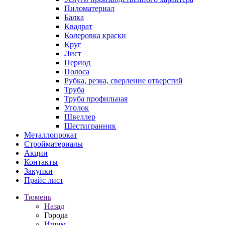
Пиломатериал
Балка
Квадрат
Колеровка краски
Круг
Лист
Период
Полоса
Рубка, резка, сверление отверстий
Труба
Труба профильная
Уголок
Швеллер
Шестигранник
Металлопрокат
Стройматериалы
Акции
Контакты
Закупки
Прайс лист
Тюмень
Назад
Города
Ишим