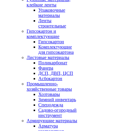
клейкие ленты
Упаковочные
материалы
Ленты
строительные
Гипсокартон и
комплектующие
Гипсокартон
Комплектующие
для гипсокартона
Листовые материалы
Поликарбонат
Фанера
ДСП, ДВП, ЦСП
Асбокартон
Промышленно-
хозяйственные товары
Хозтовары
Зимний инвентарь
Спецодежда
Садово-огородный
инструмент
Армирующие материалы
Арматура