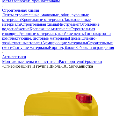
Металлопрокат
Стройматериалы
-
Строительная химия
Ленты строительные, малярные, обои, рулонные
материалы
Кровельные материалы
Лакокрасочные
материалы
Строительная химия
Инструмент
Отопление,
водоснабжение
Крепежные материалы
Строительная
изоляция
Рулонные материалы, клейкие ленты
Гипсокартон и
комплектующие
Листовые материалы
Промышленно-
хозяйственные товары
Армирующие материалы
Строительные
смеси
Сыпучие материалы
Кирпич, блоки
Заборы и ограждения
-
Антисептики
Монтажные пены и очистители
Растворители
Герметики
-
Огнебиозащита II группа Диола-101 5кг/Канистра