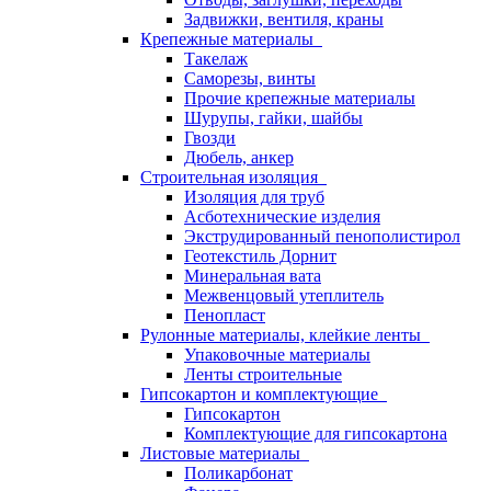
Задвижки, вентиля, краны
Крепежные материалы
Такелаж
Саморезы, винты
Прочие крепежные материалы
Шурупы, гайки, шайбы
Гвозди
Дюбель, анкер
Строительная изоляция
Изоляция для труб
Асботехнические изделия
Экструдированный пенополистирол
Геотекстиль Дорнит
Минеральная вата
Межвенцовый утеплитель
Пенопласт
Рулонные материалы, клейкие ленты
Упаковочные материалы
Ленты строительные
Гипсокартон и комплектующие
Гипсокартон
Комплектующие для гипсокартона
Листовые материалы
Поликарбонат