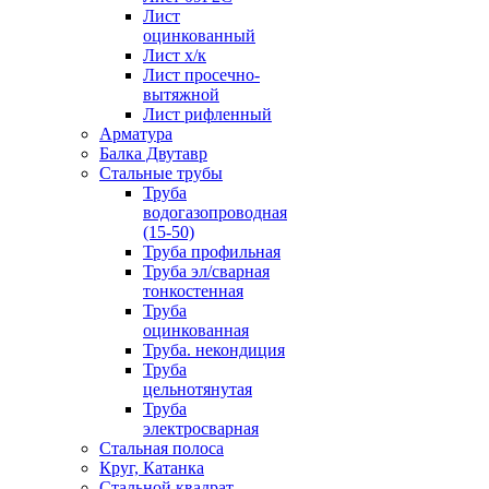
Лист
оцинкованный
Лист х/к
Лист просечно-
вытяжной
Лист рифленный
Арматура
Балка Двутавр
Стальные трубы
Труба
водогазопроводная
(15-50)
Труба профильная
Труба эл/сварная
тонкостенная
Труба
оцинкованная
Труба. некондиция
Труба
цельнотянутая
Труба
электросварная
Стальная полоса
Круг, Катанка
Стальной квадрат