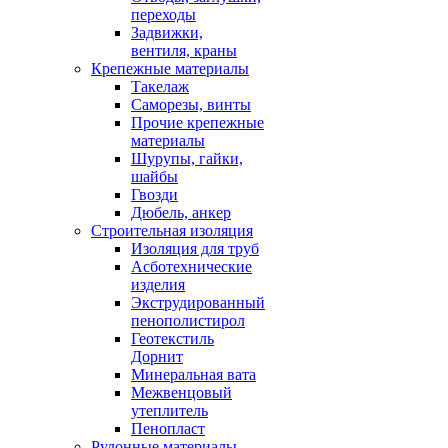
переходы
Задвижки,
вентиля, краны
Крепежные материалы
Такелаж
Саморезы, винты
Прочие крепежные
материалы
Шурупы, гайки,
шайбы
Гвозди
Дюбель, анкер
Строительная изоляция
Изоляция для труб
Асботехнические
изделия
Экструдированный
пенополистирол
Геотекстиль
Дорнит
Минеральная вата
Межвенцовый
утеплитель
Пенопласт
Рулонные материалы,