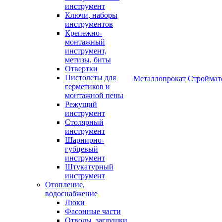
инструмент
Ключи, наборы
инструментов
Крепежно-
монтажный
инструмент,
метизы, биты
Отвертки
Пистолеты для
Металлопрокат
Строймат
герметиков и
монтажной пены
Режущий
инструмент
Столярный
инструмент
Шарнирно-
губцевый
инструмент
Штукатурный
инструмент
Отопление,
водоснабжение
Люки
Фасонные части
Отводы, заглушки,