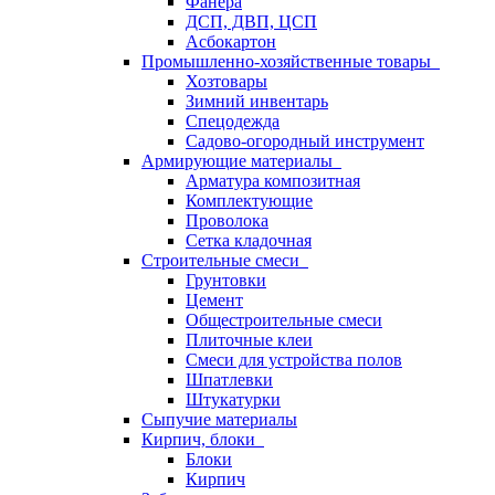
Фанера
ДСП, ДВП, ЦСП
Асбокартон
Промышленно-хозяйственные товары
Хозтовары
Зимний инвентарь
Спецодежда
Садово-огородный инструмент
Армирующие материалы
Арматура композитная
Комплектующие
Проволока
Сетка кладочная
Строительные смеси
Грунтовки
Цемент
Общестроительные смеси
Плиточные клеи
Смеси для устройства полов
Шпатлевки
Штукатурки
Сыпучие материалы
Кирпич, блоки
Блоки
Кирпич