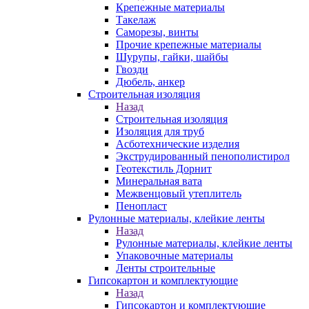
Крепежные материалы
Такелаж
Саморезы, винты
Прочие крепежные материалы
Шурупы, гайки, шайбы
Гвозди
Дюбель, анкер
Строительная изоляция
Назад
Строительная изоляция
Изоляция для труб
Асботехнические изделия
Экструдированный пенополистирол
Геотекстиль Дорнит
Минеральная вата
Межвенцовый утеплитель
Пенопласт
Рулонные материалы, клейкие ленты
Назад
Рулонные материалы, клейкие ленты
Упаковочные материалы
Ленты строительные
Гипсокартон и комплектующие
Назад
Гипсокартон и комплектующие