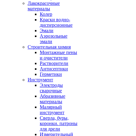
Лакокрасочные
материалы
Колер
Краски водно-
дисперсионные
Эмали
Аэрозольные
эмали
Строительная химия
Монтажные пены
и очистители
Растворители
Антисептики
Герметики
Инструмент
Электроды
сварочные
Абразивные
материалы
Малярный
инструмент
Сверла, буры,
коронки. патроны
для дрели
Измерительный