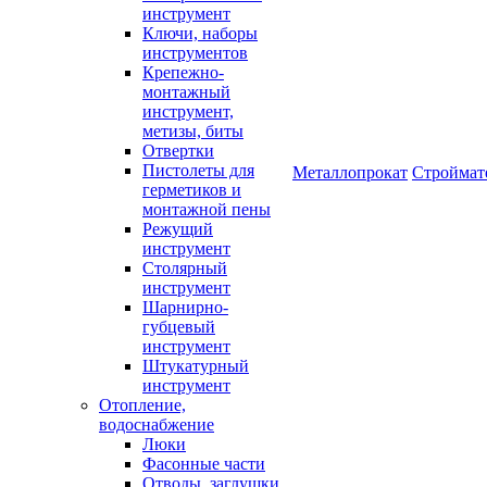
инструмент
Ключи, наборы
инструментов
Крепежно-
монтажный
инструмент,
метизы, биты
Отвертки
Пистолеты для
Металлопрокат
Строймат
герметиков и
монтажной пены
Режущий
инструмент
Столярный
инструмент
Шарнирно-
губцевый
инструмент
Штукатурный
инструмент
Отопление,
водоснабжение
Люки
Фасонные части
Отводы, заглушки,