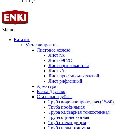
Ещё
Меню
Каталог
Металлопрокат
Листовое железо
Лист г/к
Лист 09Г2С
Лист оцинкованный
Лист х/к
Лист просечно-вытяжной
Лист рифленный
Арматура
Балка Двутавр
Стальные трубы
Труба водогазопроводная (15-50)
Труба профильная
Труба эл/сварная тонкостенная
Труба оцинкованная
Труба. некондиция
Труба цельнотянутая