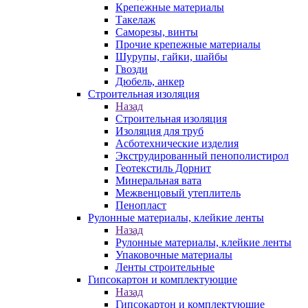
Крепежные материалы
Такелаж
Саморезы, винты
Прочие крепежные материалы
Шурупы, гайки, шайбы
Гвозди
Дюбель, анкер
Строительная изоляция
Назад
Строительная изоляция
Изоляция для труб
Асботехнические изделия
Экструдированный пенополистирол
Геотекстиль Дорнит
Минеральная вата
Межвенцовый утеплитель
Пенопласт
Рулонные материалы, клейкие ленты
Назад
Рулонные материалы, клейкие ленты
Упаковочные материалы
Ленты строительные
Гипсокартон и комплектующие
Назад
Гипсокартон и комплектующие