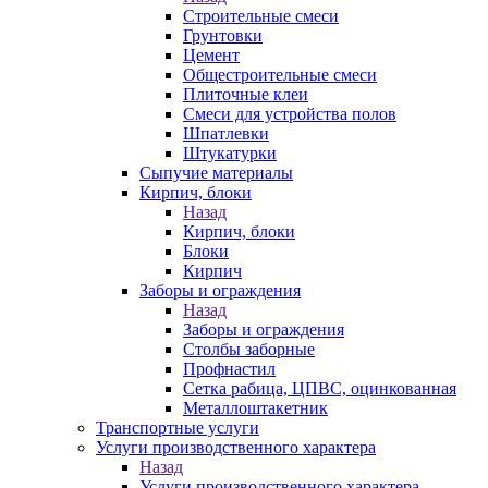
Строительные смеси
Грунтовки
Цемент
Общестроительные смеси
Плиточные клеи
Смеси для устройства полов
Шпатлевки
Штукатурки
Сыпучие материалы
Кирпич, блоки
Назад
Кирпич, блоки
Блоки
Кирпич
Заборы и ограждения
Назад
Заборы и ограждения
Столбы заборные
Профнастил
Сетка рабица, ЦПВС, оцинкованная
Металлоштакетник
Транспортные услуги
Услуги производственного характера
Назад
Услуги производственного характера