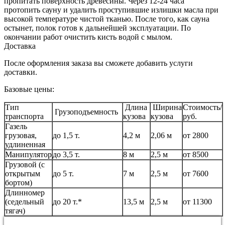
пропитать поверхность древесины. Через 12-24 часа
протопить сауну и удалить проступившие излишки масла при
высокой температуре чистой тканью. После того, как сауна
остынет, полок готов к дальнейшей эксплуатации. По
окончании работ очистить кисть водой с мылом.
Доставка
После оформления заказа вы сможете добавить услуги
доставки.
Базовые цены:
Тип
Длина
Ширина
Стоимость/
Грузоподъемность
транспорта
кузова
кузова
руб.
Газель
грузовая,
до 1,5 т.
4,2 м
2,06 м
от 2800
удлиненная
Манипулятор
до 3,5 т.
8 м
2,5 м
от 8500
Грузовой (с
открытым
до 5 т.
7 м
2,5 м
от 7600
бортом)
Длинномер
(седельный
до 20 т.*
13,5 м
2,5 м
от 11300
тягач)