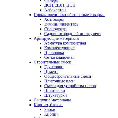
Фанера
ДСП, ДВП, ЦСП
Асбокартон
Промышленно-хозяйственные товары
Хозтовары
Зимний инвентарь
Спецодежда
Садово-огородный инструмент
Армирующие материалы
Арматура композитная
Комплектующие
Проволока
Сетка кладочная
Строительные смеси
Грунтовки
Цемент
Общестроительные смеси
Плиточные клеи
Смеси для устройства полов
Шпатлевки
Штукатурки
Сыпучие материалы
Кирпич, блоки
Блоки
Кирпич