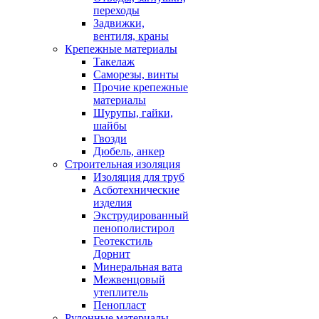
переходы
Задвижки,
вентиля, краны
Крепежные материалы
Такелаж
Саморезы, винты
Прочие крепежные
материалы
Шурупы, гайки,
шайбы
Гвозди
Дюбель, анкер
Строительная изоляция
Изоляция для труб
Асботехнические
изделия
Экструдированный
пенополистирол
Геотекстиль
Дорнит
Минеральная вата
Межвенцовый
утеплитель
Пенопласт
Рулонные материалы,