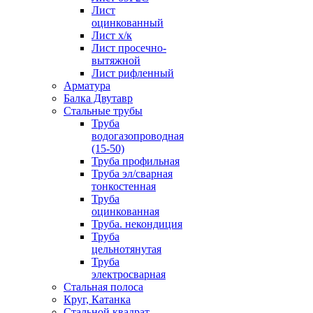
Лист
оцинкованный
Лист х/к
Лист просечно-
вытяжной
Лист рифленный
Арматура
Балка Двутавр
Стальные трубы
Труба
водогазопроводная
(15-50)
Труба профильная
Труба эл/сварная
тонкостенная
Труба
оцинкованная
Труба. некондиция
Труба
цельнотянутая
Труба
электросварная
Стальная полоса
Круг, Катанка
Стальной квадрат