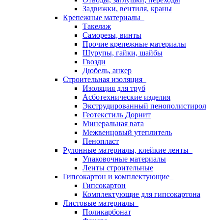
Задвижки, вентиля, краны
Крепежные материалы
Такелаж
Саморезы, винты
Прочие крепежные материалы
Шурупы, гайки, шайбы
Гвозди
Дюбель, анкер
Строительная изоляция
Изоляция для труб
Асботехнические изделия
Экструдированный пенополистирол
Геотекстиль Дорнит
Минеральная вата
Межвенцовый утеплитель
Пенопласт
Рулонные материалы, клейкие ленты
Упаковочные материалы
Ленты строительные
Гипсокартон и комплектующие
Гипсокартон
Комплектующие для гипсокартона
Листовые материалы
Поликарбонат