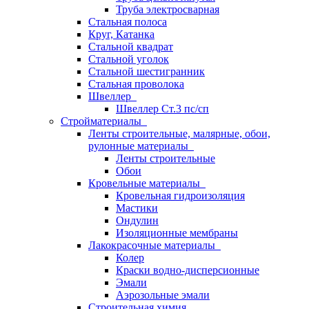
Труба электросварная
Стальная полоса
Круг, Катанка
Стальной квадрат
Стальной уголок
Стальной шестигранник
Стальная проволока
Швеллер
Швеллер Ст.3 пс/сп
Стройматериалы
Ленты строительные, малярные, обои,
рулонные материалы
Ленты строительные
Обои
Кровельные материалы
Кровельная гидроизоляция
Мастики
Ондулин
Изоляционные мембраны
Лакокрасочные материалы
Колер
Краски водно-дисперсионные
Эмали
Аэрозольные эмали
Строительная химия