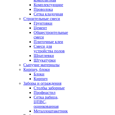
композитная
Комплектующие
Проволока
Сетка кладочная
Строительные смеси
Грунтовки
Цемент
Общестроительные
смеси
Плиточные клеи
Смеси для
устройства полов
Шпатлевки
Штукатурки
Сыпучие материалы
Кирпич, блоки
Блоки
Кирпич
Заборы и ограждения
Столбы заборные
Профнастил
Сетка рабица,
ЦПВС,
оцинкованная
Металлоштакетник