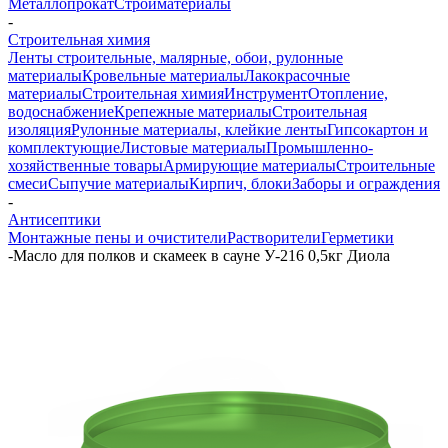
Металлопрокат
Стройматериалы
-
Строительная химия
Ленты строительные, малярные, обои, рулонные
материалы
Кровельные материалы
Лакокрасочные
материалы
Строительная химия
Инструмент
Отопление,
водоснабжение
Крепежные материалы
Строительная
изоляция
Рулонные материалы, клейкие ленты
Гипсокартон и
комплектующие
Листовые материалы
Промышленно-
хозяйственные товары
Армирующие материалы
Строительные
смеси
Сыпучие материалы
Кирпич, блоки
Заборы и ограждения
-
Антисептики
Монтажные пены и очистители
Растворители
Герметики
-
Масло для полков и скамеек в сауне У-216 0,5кг Диола