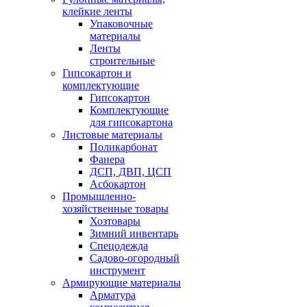
клейкие ленты
Упаковочные
материалы
Ленты
строительные
Гипсокартон и
комплектующие
Гипсокартон
Комплектующие
для гипсокартона
Листовые материалы
Поликарбонат
Фанера
ДСП, ДВП, ЦСП
Асбокартон
Промышленно-
хозяйственные товары
Хозтовары
Зимний инвентарь
Спецодежда
Садово-огородный
инструмент
Армирующие материалы
Арматура