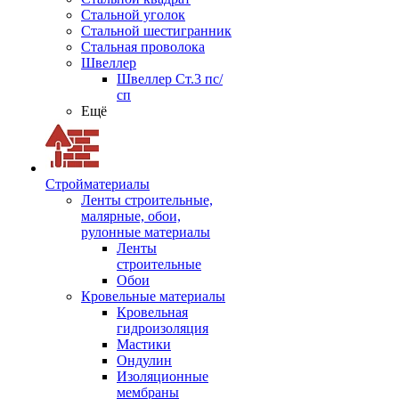
Стальной уголок
Стальной шестигранник
Стальная проволока
Швеллер
Швеллер Ст.3 пс/
сп
Ещё
Стройматериалы
Ленты строительные,
малярные, обои,
рулонные материалы
Ленты
строительные
Обои
Кровельные материалы
Кровельная
гидроизоляция
Мастики
Ондулин
Изоляционные
мембраны