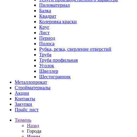
Пиломатериал
Балка
Квадрат
Колеровка краски
Круг
Лист
Период
Полоса
Рубка, резка, сверление отверстий
Труба
Труба профильная
Уголок
Швеллер
Шестигранник
Металлопрокат
Стройматериалы
Акции
Контакты
Закупки
Прайс лист
Тюмень
Назад
Города
Ишим