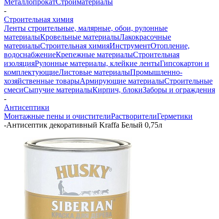
Металлопрокат
Стройматериалы
-
Строительная химия
Ленты строительные, малярные, обои, рулонные
материалы
Кровельные материалы
Лакокрасочные
материалы
Строительная химия
Инструмент
Отопление,
водоснабжение
Крепежные материалы
Строительная
изоляция
Рулонные материалы, клейкие ленты
Гипсокартон и
комплектующие
Листовые материалы
Промышленно-
хозяйственные товары
Армирующие материалы
Строительные
смеси
Сыпучие материалы
Кирпич, блоки
Заборы и ограждения
-
Антисептики
Монтажные пены и очистители
Растворители
Герметики
-
Антисептик декоративный Kraffa Белый 0,75л