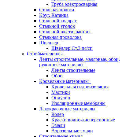
Труба электросварная
Стальная полоса
Круг, Катанка
Стальной квадрат
Стальной уголок
Стальной шестигранник
Стальная проволока
Швеллер
Швеллер Ст.3 пс/сп
Стройматериалы
Ленты строительные, малярные, обои,
рулонные материалы
Ленты строительные
Обои
Кровельные материалы
Кровельная гидроизоляция
Мастики
Ондулин
Изоляционные мембраны
Лакокрасочные материалы
Колер
Краски водно-дисперсионные
Эмали
Аэрозольные эмали
Строительная химия