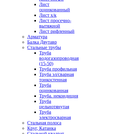
Лист
оцинкованный
Лист х/к
Лист просечно-
вытяжной
Лист рифленный
Арматура
Балка Двутавр
Стальные трубы
Труба
водогазопроводная
(15-50)
Труба профильная
Труба эл/сварная
тонкостенная
Труба
оцинкованная
Труба. некондиция
Труба
цельнотянутая
Труба
электросварная
Стальная полоса
Круг, Катанка
Стальной квадрат