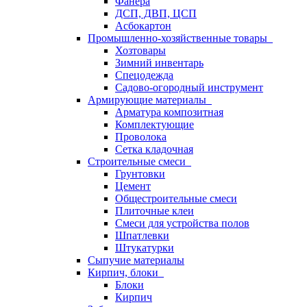
Фанера
ДСП, ДВП, ЦСП
Асбокартон
Промышленно-хозяйственные товары
Хозтовары
Зимний инвентарь
Спецодежда
Садово-огородный инструмент
Армирующие материалы
Арматура композитная
Комплектующие
Проволока
Сетка кладочная
Строительные смеси
Грунтовки
Цемент
Общестроительные смеси
Плиточные клеи
Смеси для устройства полов
Шпатлевки
Штукатурки
Сыпучие материалы
Кирпич, блоки
Блоки
Кирпич