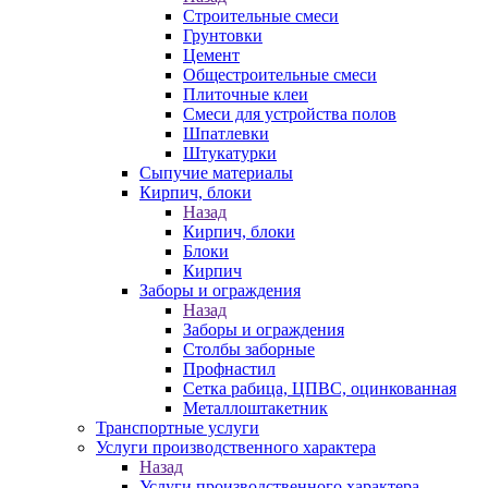
Строительные смеси
Грунтовки
Цемент
Общестроительные смеси
Плиточные клеи
Смеси для устройства полов
Шпатлевки
Штукатурки
Сыпучие материалы
Кирпич, блоки
Назад
Кирпич, блоки
Блоки
Кирпич
Заборы и ограждения
Назад
Заборы и ограждения
Столбы заборные
Профнастил
Сетка рабица, ЦПВС, оцинкованная
Металлоштакетник
Транспортные услуги
Услуги производственного характера
Назад
Услуги производственного характера