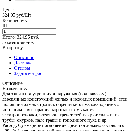
Цена:
324.95 руб/Шт
Количество:
Шт
Итого:
324.95
руб.
Заказать звонок
В корзину
Описание
Доставка
Отзывы
Задать вопрос
Описание
Назначение:
Для защиты внутренних и наружных (под навесом)
деревянных конструкций жилых и нежилых помещений, стен,
полов, потолков, стропил, обрешетки от малокалорийных
источников возгорания: короткого замыкания
электропроводки, электронагревателей искр от сварки, из
трубы, окурков, пала травы и тополиного пуха и др.
Расход: Суммарное поглощение средства должно составлять
200 г/м2, для нестроганой древесины расход увеличивается в