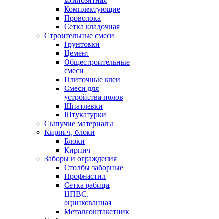
композитная
Комплектующие
Проволока
Сетка кладочная
Строительные смеси
Грунтовки
Цемент
Общестроительные
смеси
Плиточные клеи
Смеси для
устройства полов
Шпатлевки
Штукатурки
Сыпучие материалы
Кирпич, блоки
Блоки
Кирпич
Заборы и ограждения
Столбы заборные
Профнастил
Сетка рабица,
ЦПВС,
оцинкованная
Металлоштакетник