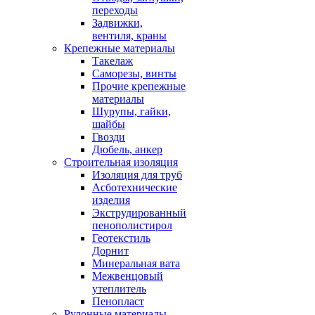
переходы
Задвижки,
вентиля, краны
Крепежные материалы
Такелаж
Саморезы, винты
Прочие крепежные
материалы
Шурупы, гайки,
шайбы
Гвозди
Дюбель, анкер
Строительная изоляция
Изоляция для труб
Асботехнические
изделия
Экструдированный
пенополистирол
Геотекстиль
Дорнит
Минеральная вата
Межвенцовый
утеплитель
Пенопласт
Рулонные материалы,