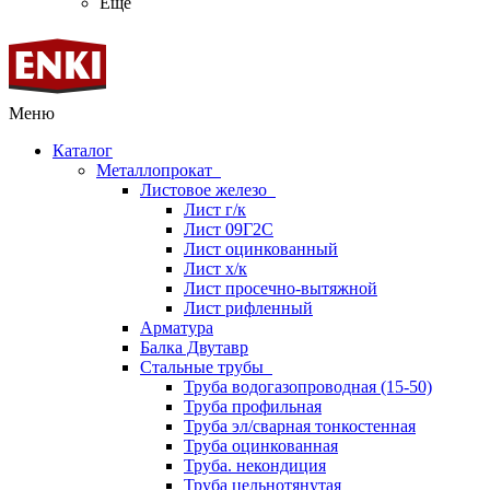
Ещё
Меню
Каталог
Металлопрокат
Листовое железо
Лист г/к
Лист 09Г2С
Лист оцинкованный
Лист х/к
Лист просечно-вытяжной
Лист рифленный
Арматура
Балка Двутавр
Стальные трубы
Труба водогазопроводная (15-50)
Труба профильная
Труба эл/сварная тонкостенная
Труба оцинкованная
Труба. некондиция
Труба цельнотянутая