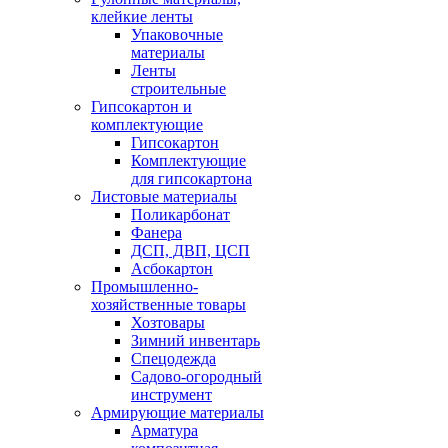
клейкие ленты
Упаковочные
материалы
Ленты
строительные
Гипсокартон и
комплектующие
Гипсокартон
Комплектующие
для гипсокартона
Листовые материалы
Поликарбонат
Фанера
ДСП, ДВП, ЦСП
Асбокартон
Промышленно-
хозяйственные товары
Хозтовары
Зимний инвентарь
Спецодежда
Садово-огородный
инструмент
Армирующие материалы
Арматура