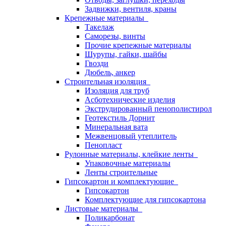
Задвижки, вентиля, краны
Крепежные материалы
Такелаж
Саморезы, винты
Прочие крепежные материалы
Шурупы, гайки, шайбы
Гвозди
Дюбель, анкер
Строительная изоляция
Изоляция для труб
Асботехнические изделия
Экструдированный пенополистирол
Геотекстиль Дорнит
Минеральная вата
Межвенцовый утеплитель
Пенопласт
Рулонные материалы, клейкие ленты
Упаковочные материалы
Ленты строительные
Гипсокартон и комплектующие
Гипсокартон
Комплектующие для гипсокартона
Листовые материалы
Поликарбонат