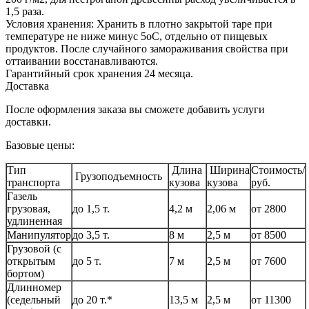
1,5 раза.
Условия хранения: Хранить в плотно закрытой таре при
температуре не ниже минус 5оС, отдельно от пищевых
продуктов. После случайного замораживания свойства при
оттаивании восстанавливаются.
Гарантийный срок хранения 24 месяца.
Доставка
После оформления заказа вы сможете добавить услуги
доставки.
Базовые цены:
Тип
Длина
Ширина
Стоимость/
Грузоподъемность
транспорта
кузова
кузова
руб.
Газель
грузовая,
до 1,5 т.
4,2 м
2,06 м
от 2800
удлиненная
Манипулятор
до 3,5 т.
8 м
2,5 м
от 8500
Грузовой (с
открытым
до 5 т.
7 м
2,5 м
от 7600
бортом)
Длинномер
(седельный
до 20 т.*
13,5 м
2,5 м
от 11300