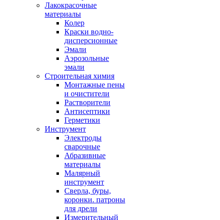
Лакокрасочные
материалы
Колер
Краски водно-
дисперсионные
Эмали
Аэрозольные
эмали
Строительная химия
Монтажные пены
и очистители
Растворители
Антисептики
Герметики
Инструмент
Электроды
сварочные
Абразивные
материалы
Малярный
инструмент
Сверла, буры,
коронки. патроны
для дрели
Измерительный