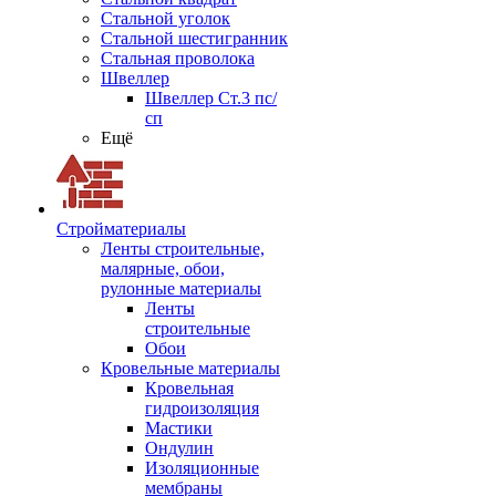
Стальной уголок
Стальной шестигранник
Стальная проволока
Швеллер
Швеллер Ст.3 пс/
сп
Ещё
Стройматериалы
Ленты строительные,
малярные, обои,
рулонные материалы
Ленты
строительные
Обои
Кровельные материалы
Кровельная
гидроизоляция
Мастики
Ондулин
Изоляционные
мембраны