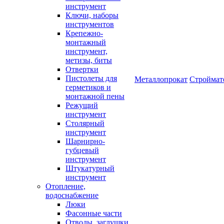
инструмент
Ключи, наборы
инструментов
Крепежно-
монтажный
инструмент,
метизы, биты
Отвертки
Пистолеты для
Металлопрокат
Строймат
герметиков и
монтажной пены
Режущий
инструмент
Столярный
инструмент
Шарнирно-
губцевый
инструмент
Штукатурный
инструмент
Отопление,
водоснабжение
Люки
Фасонные части
Отводы, заглушки,