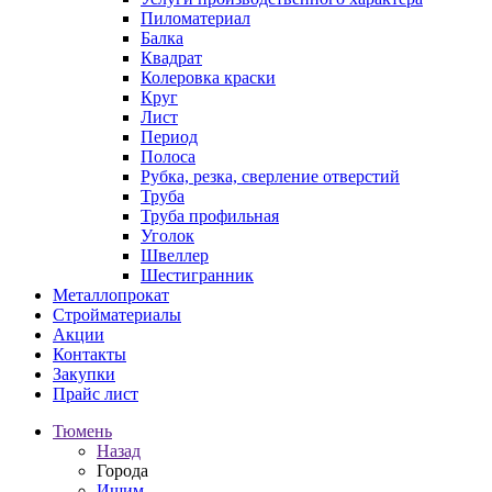
Пиломатериал
Балка
Квадрат
Колеровка краски
Круг
Лист
Период
Полоса
Рубка, резка, сверление отверстий
Труба
Труба профильная
Уголок
Швеллер
Шестигранник
Металлопрокат
Стройматериалы
Акции
Контакты
Закупки
Прайс лист
Тюмень
Назад
Города
Ишим