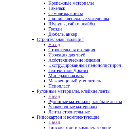
Крепежные материалы
Такелаж
Саморезы, винты
Прочие крепежные материалы
Шурупы, гайки, шайбы
Гвозди
Дюбель, анкер
Строительная изоляция
Назад
Строительная изоляция
Изоляция для труб
Асботехнические изделия
Экструдированный пенополистирол
Геотекстиль Дорнит
Минеральная вата
Межвенцовый утеплитель
Пенопласт
Рулонные материалы, клейкие ленты
Назад
Рулонные материалы, клейкие ленты
Упаковочные материалы
Ленты строительные
Гипсокартон и комплектующие
Назад
Гипсокартон и комплектующие