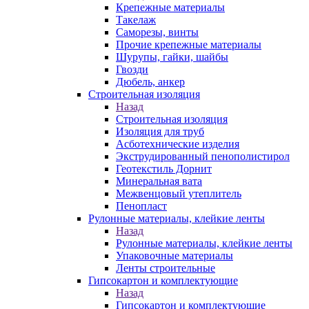
Крепежные материалы
Такелаж
Саморезы, винты
Прочие крепежные материалы
Шурупы, гайки, шайбы
Гвозди
Дюбель, анкер
Строительная изоляция
Назад
Строительная изоляция
Изоляция для труб
Асботехнические изделия
Экструдированный пенополистирол
Геотекстиль Дорнит
Минеральная вата
Межвенцовый утеплитель
Пенопласт
Рулонные материалы, клейкие ленты
Назад
Рулонные материалы, клейкие ленты
Упаковочные материалы
Ленты строительные
Гипсокартон и комплектующие
Назад
Гипсокартон и комплектующие