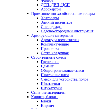
Фанера
ДСП, ДВП, ЦСП
Асбокартон
Промышленно-хозяйственные товары
Хозтовары
Зимний инвентарь
Спецодежда
Садово-огородный инструмент
Армирующие материалы
Арматура композитная
Комплектующие
Проволока
Сетка кладочная
Строительные смеси
Грунтовки
Цемент
Общестроительные смеси
Плиточные клеи
Смеси для устройства полов
Шпатлевки
Штукатурки
Сыпучие материалы
Кирпич, блоки
Блоки
Кирпич