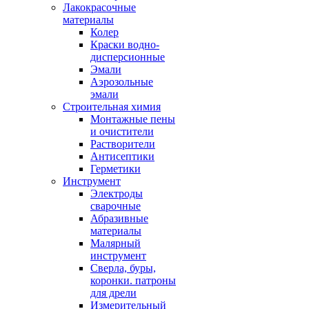
Лакокрасочные
материалы
Колер
Краски водно-
дисперсионные
Эмали
Аэрозольные
эмали
Строительная химия
Монтажные пены
и очистители
Растворители
Антисептики
Герметики
Инструмент
Электроды
сварочные
Абразивные
материалы
Малярный
инструмент
Сверла, буры,
коронки. патроны
для дрели
Измерительный