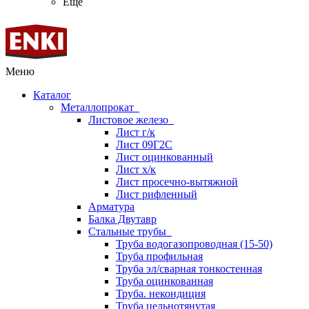
Ещё
Меню
Каталог
Металлопрокат
Листовое железо
Лист г/к
Лист 09Г2С
Лист оцинкованный
Лист х/к
Лист просечно-вытяжной
Лист рифленный
Арматура
Балка Двутавр
Стальные трубы
Труба водогазопроводная (15-50)
Труба профильная
Труба эл/сварная тонкостенная
Труба оцинкованная
Труба. некондиция
Труба цельнотянутая