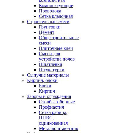
композитная
Комплектующие
Проволока
Сетка кладочная
Строительные смеси
Грунтовки
Цемент
Общестроительные
смеси
Плиточные клеи
Смеси для
устройства полов
Шпатлевки
Штукатурки
Сыпучие материалы
Кирпич, блоки
Блоки
Кирпич
Заборы и ограждения
Столбы заборные
Профнастил
Сетка рабица,
ЦПВС,
оцинкованная
Металлоштакетник