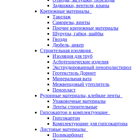
Задвижки, вентиля, краны
Крепежные материалы
Такелаж
Саморезы, винты
Прочие крепежные материалы
Шурупы, гайки, шайбы
Гвозди
Дюбель, анкер
Строительная изоляция
Изоляция для труб
Асботехнические изделия
Экструдированный пенополистирол
Геотекстиль Дорнит
Минеральная вата
Межвенцовый утеплитель
Пенопласт
Рулонные материалы, клейкие ленты
Упаковочные материалы
Ленты строительные
Гипсокартон и комплектующие
Гипсокартон
Комплектующие для гипсокартона
Листовые материалы
Поликарбонат