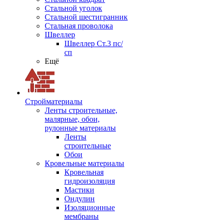
Стальной уголок
Стальной шестигранник
Стальная проволока
Швеллер
Швеллер Ст.3 пс/
сп
Ещё
Стройматериалы
Ленты строительные,
малярные, обои,
рулонные материалы
Ленты
строительные
Обои
Кровельные материалы
Кровельная
гидроизоляция
Мастики
Ондулин
Изоляционные
мембраны