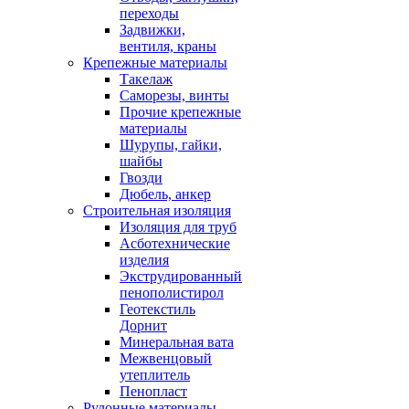
переходы
Задвижки,
вентиля, краны
Крепежные материалы
Такелаж
Саморезы, винты
Прочие крепежные
материалы
Шурупы, гайки,
шайбы
Гвозди
Дюбель, анкер
Строительная изоляция
Изоляция для труб
Асботехнические
изделия
Экструдированный
пенополистирол
Геотекстиль
Дорнит
Минеральная вата
Межвенцовый
утеплитель
Пенопласт
Рулонные материалы,