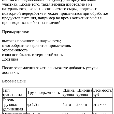
участках. Кроме того, такая веревка изготовлена из
натурального, экологически чистого сырья, подлежит
повторной переработке и может применяться при обработке
продуктов питания, например во время копчения рыбы и
производства колбасных изделий.
Преимущества:
высокая прочность и надежность;
многообразние вариантов применения;
экологичность;
износостойкость и термостойкость.
Доставка
После оформления заказа вы сможете добавить услуги
доставки.
Базовые цены:
Тип
Длина
Ширина
Стоимость/
Грузоподъемность
транспорта
кузова
кузова
руб.
Газель
грузовая,
до 1,5 т.
4,2 м
2,06 м
от 2800
удлиненная