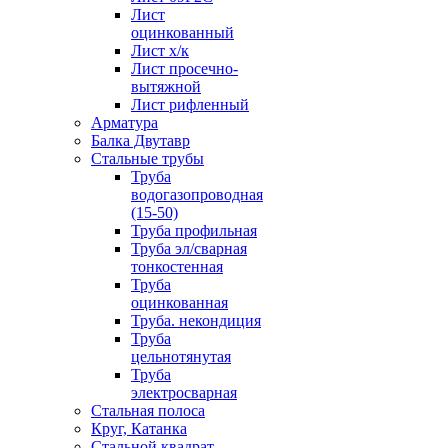
Лист
оцинкованный
Лист х/к
Лист просечно-
вытяжной
Лист рифленный
Арматура
Балка Двутавр
Стальные трубы
Труба
водогазопроводная
(15-50)
Труба профильная
Труба эл/сварная
тонкостенная
Труба
оцинкованная
Труба. некондиция
Труба
цельнотянутая
Труба
электросварная
Стальная полоса
Круг, Катанка
Стальной квадрат