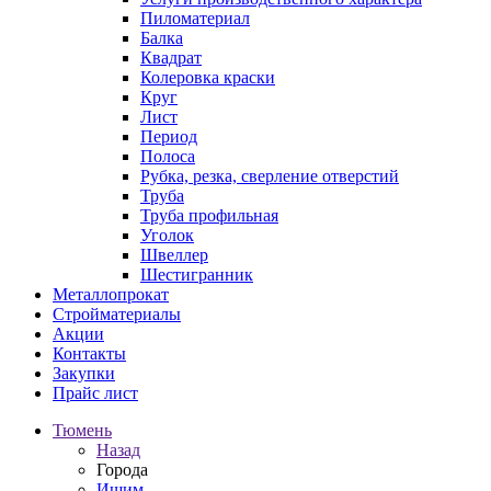
Пиломатериал
Балка
Квадрат
Колеровка краски
Круг
Лист
Период
Полоса
Рубка, резка, сверление отверстий
Труба
Труба профильная
Уголок
Швеллер
Шестигранник
Металлопрокат
Стройматериалы
Акции
Контакты
Закупки
Прайс лист
Тюмень
Назад
Города
Ишим