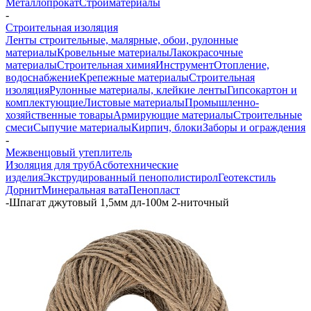
Металлопрокат
Стройматериалы
-
Строительная изоляция
Ленты строительные, малярные, обои, рулонные
материалы
Кровельные материалы
Лакокрасочные
материалы
Строительная химия
Инструмент
Отопление,
водоснабжение
Крепежные материалы
Строительная
изоляция
Рулонные материалы, клейкие ленты
Гипсокартон и
комплектующие
Листовые материалы
Промышленно-
хозяйственные товары
Армирующие материалы
Строительные
смеси
Сыпучие материалы
Кирпич, блоки
Заборы и ограждения
-
Межвенцовый утеплитель
Изоляция для труб
Асботехнические
изделия
Экструдированный пенополистирол
Геотекстиль
Дорнит
Минеральная вата
Пенопласт
-
Шпагат джутовый 1,5мм дл-100м 2-ниточный