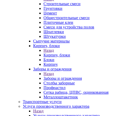
Строительные смеси
Грунтовки
Цемент
Общестроительные смеси
Плиточные клеи
Смеси для устройства полов
Шпатлевки
Штукатурки
Сыпучие материалы
Кирпич, блоки
Назад
Кирпич, блоки
Блоки
Кирпич
Заборы и ограждения
Назад
Заборы и ограждения
Столбы заборные
Профнастил
Сетка рабица, ЦПВС, оцинкованная
Металлоштакетник
Транспортные услуги
Услуги производственного характера
Назад
Услуги производственного характера