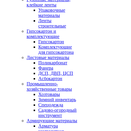
клейкие ленты
Упаковочные
материалы
Ленты
строительные
Гипсокартон и
комплектующие
Гипсокартон
Комплектующие
для гипсокартона
Листовые материалы
Поликарбонат
Фанера
ДСП, ДВП, ЦСП
Асбокартон
Промышленно-
хозяйственные товары
Хозтовары
Зимний инвентарь
Спецодежда
Садово-огородный
инструмент
Армирующие материалы
Арматура