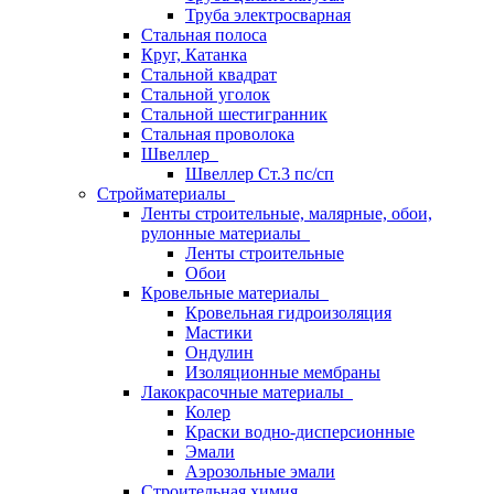
Труба электросварная
Стальная полоса
Круг, Катанка
Стальной квадрат
Стальной уголок
Стальной шестигранник
Стальная проволока
Швеллер
Швеллер Ст.3 пс/сп
Стройматериалы
Ленты строительные, малярные, обои,
рулонные материалы
Ленты строительные
Обои
Кровельные материалы
Кровельная гидроизоляция
Мастики
Ондулин
Изоляционные мембраны
Лакокрасочные материалы
Колер
Краски водно-дисперсионные
Эмали
Аэрозольные эмали
Строительная химия