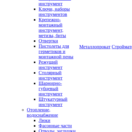
инструмент
Ключи, наборы
инструментов
Крепежно-
монтажный
инструмент,
метизы, биты
Отвертки
Пистолеты для
Металлопрокат
Строймат
герметиков и
монтажной пены
Режущий
инструмент
Столярный
инструмент
Шарнирно-
губцевый
инструмент
Штукатурный
инструмент
Отопление,
водоснабжение
Люки
Фасонные части
Отводы, заглушки,