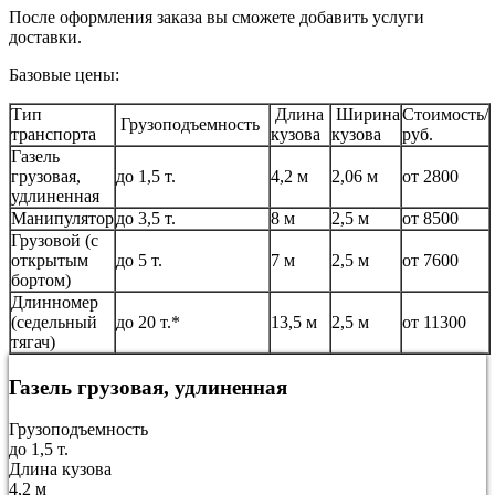
После оформления заказа вы сможете добавить услуги
доставки.
Базовые цены:
Тип
Длина
Ширина
Стоимость/
Грузоподъемность
транспорта
кузова
кузова
руб.
Газель
грузовая,
до 1,5 т.
4,2 м
2,06 м
от 2800
удлиненная
Манипулятор
до 3,5 т.
8 м
2,5 м
от 8500
Грузовой (с
открытым
до 5 т.
7 м
2,5 м
от 7600
бортом)
Длинномер
(седельный
до 20 т.*
13,5 м
2,5 м
от 11300
тягач)
Газель грузовая, удлиненная
Грузоподъемность
до 1,5 т.
Длина кузова
4,2 м