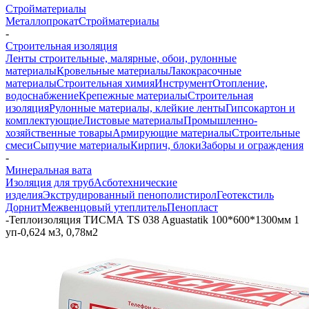
Стройматериалы
Металлопрокат
Стройматериалы
-
Строительная изоляция
Ленты строительные, малярные, обои, рулонные
материалы
Кровельные материалы
Лакокрасочные
материалы
Строительная химия
Инструмент
Отопление,
водоснабжение
Крепежные материалы
Строительная
изоляция
Рулонные материалы, клейкие ленты
Гипсокартон и
комплектующие
Листовые материалы
Промышленно-
хозяйственные товары
Армирующие материалы
Строительные
смеси
Сыпучие материалы
Кирпич, блоки
Заборы и ограждения
-
Минеральная вата
Изоляция для труб
Асботехнические
изделия
Экструдированный пенополистирол
Геотекстиль
Дорнит
Межвенцовый утеплитель
Пенопласт
-
Теплоизоляция ТИСМА TS 038 Aguastatik 100*600*1300мм 1
уп-0,624 м3, 0,78м2