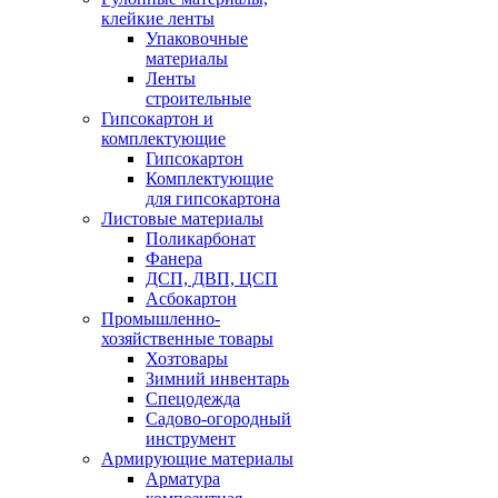
клейкие ленты
Упаковочные
материалы
Ленты
строительные
Гипсокартон и
комплектующие
Гипсокартон
Комплектующие
для гипсокартона
Листовые материалы
Поликарбонат
Фанера
ДСП, ДВП, ЦСП
Асбокартон
Промышленно-
хозяйственные товары
Хозтовары
Зимний инвентарь
Спецодежда
Садово-огородный
инструмент
Армирующие материалы
Арматура