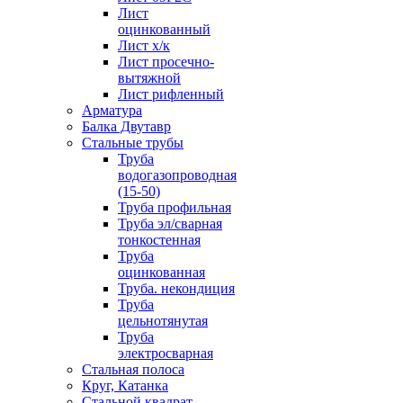
Лист
оцинкованный
Лист х/к
Лист просечно-
вытяжной
Лист рифленный
Арматура
Балка Двутавр
Стальные трубы
Труба
водогазопроводная
(15-50)
Труба профильная
Труба эл/сварная
тонкостенная
Труба
оцинкованная
Труба. некондиция
Труба
цельнотянутая
Труба
электросварная
Стальная полоса
Круг, Катанка
Стальной квадрат