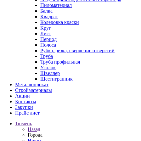
Пиломатериал
Балка
Квадрат
Колеровка краски
Круг
Лист
Период
Полоса
Рубка, резка, сверление отверстий
Труба
Труба профильная
Уголок
Швеллер
Шестигранник
Металлопрокат
Стройматериалы
Акции
Контакты
Закупки
Прайс лист
Тюмень
Назад
Города
Ишим