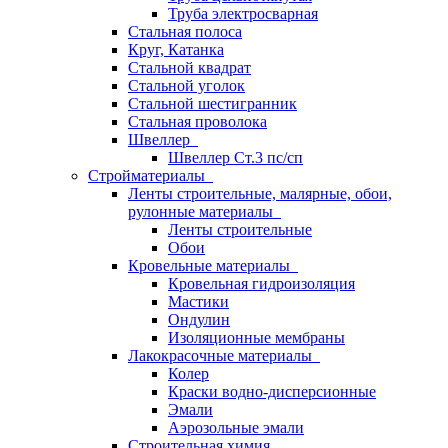
Труба электросварная
Стальная полоса
Круг, Катанка
Стальной квадрат
Стальной уголок
Стальной шестигранник
Стальная проволока
Швеллер
Швеллер Ст.3 пс/сп
Стройматериалы
Ленты строительные, малярные, обои,
рулонные материалы
Ленты строительные
Обои
Кровельные материалы
Кровельная гидроизоляция
Мастики
Ондулин
Изоляционные мембраны
Лакокрасочные материалы
Колер
Краски водно-дисперсионные
Эмали
Аэрозольные эмали
Строительная химия