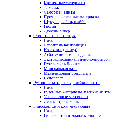
Крепежные материалы
Такелаж
Саморезы, винты
Прочие крепежные материалы
Шурупы, гайки, шайбы
Гвозди
Дюбель, анкер
Строительная изоляция
Назад
Строительная изоляция
Изоляция для труб
Асботехнические изделия
Экструдированный пенополистирол
Геотекстиль Дорнит
Минеральная вата
Межвенцовый утеплитель
Пенопласт
Рулонные материалы, клейкие ленты
Назад
Рулонные материалы, клейкие ленты
Упаковочные материалы
Ленты строительные
Гипсокартон и комплектующие
Назад
Гипсокартон и комплектующие