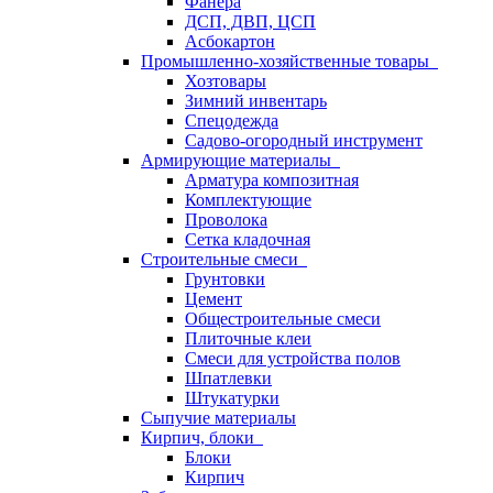
Фанера
ДСП, ДВП, ЦСП
Асбокартон
Промышленно-хозяйственные товары
Хозтовары
Зимний инвентарь
Спецодежда
Садово-огородный инструмент
Армирующие материалы
Арматура композитная
Комплектующие
Проволока
Сетка кладочная
Строительные смеси
Грунтовки
Цемент
Общестроительные смеси
Плиточные клеи
Смеси для устройства полов
Шпатлевки
Штукатурки
Сыпучие материалы
Кирпич, блоки
Блоки
Кирпич