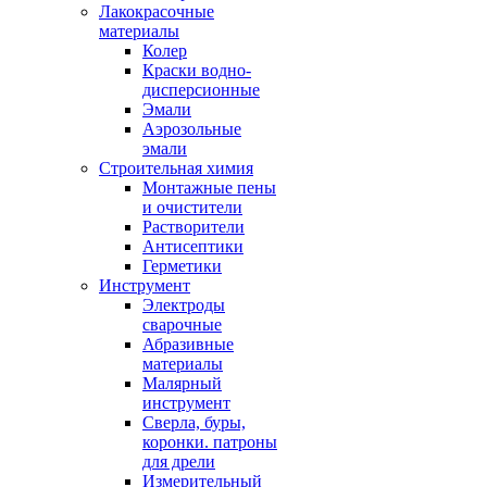
Лакокрасочные
материалы
Колер
Краски водно-
дисперсионные
Эмали
Аэрозольные
эмали
Строительная химия
Монтажные пены
и очистители
Растворители
Антисептики
Герметики
Инструмент
Электроды
сварочные
Абразивные
материалы
Малярный
инструмент
Сверла, буры,
коронки. патроны
для дрели
Измерительный