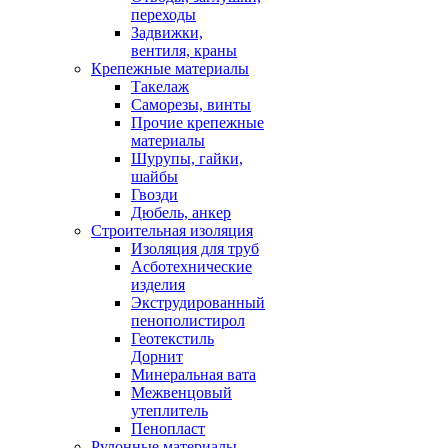
переходы
Задвижки,
вентиля, краны
Крепежные материалы
Такелаж
Саморезы, винты
Прочие крепежные
материалы
Шурупы, гайки,
шайбы
Гвозди
Дюбель, анкер
Строительная изоляция
Изоляция для труб
Асботехнические
изделия
Экструдированный
пенополистирол
Геотекстиль
Дорнит
Минеральная вата
Межвенцовый
утеплитель
Пенопласт
Рулонные материалы,