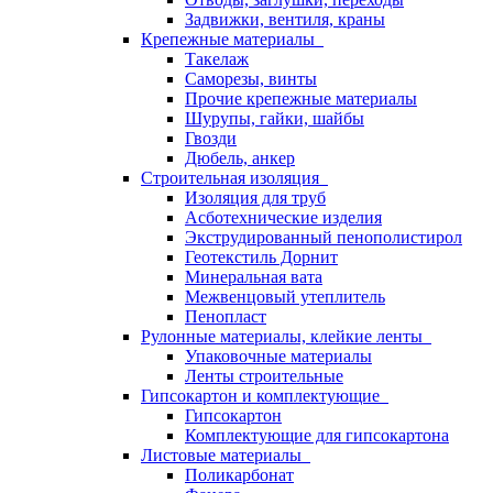
Задвижки, вентиля, краны
Крепежные материалы
Такелаж
Саморезы, винты
Прочие крепежные материалы
Шурупы, гайки, шайбы
Гвозди
Дюбель, анкер
Строительная изоляция
Изоляция для труб
Асботехнические изделия
Экструдированный пенополистирол
Геотекстиль Дорнит
Минеральная вата
Межвенцовый утеплитель
Пенопласт
Рулонные материалы, клейкие ленты
Упаковочные материалы
Ленты строительные
Гипсокартон и комплектующие
Гипсокартон
Комплектующие для гипсокартона
Листовые материалы
Поликарбонат