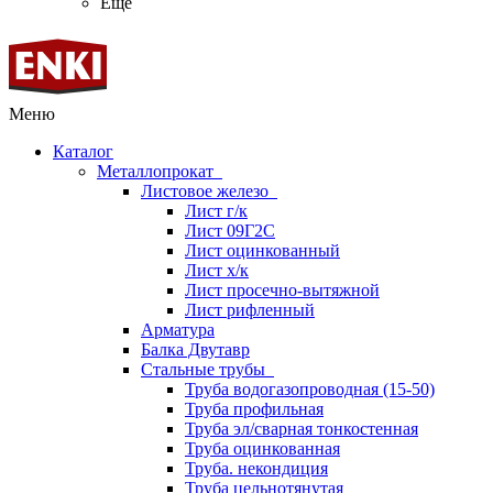
Ещё
Меню
Каталог
Металлопрокат
Листовое железо
Лист г/к
Лист 09Г2С
Лист оцинкованный
Лист х/к
Лист просечно-вытяжной
Лист рифленный
Арматура
Балка Двутавр
Стальные трубы
Труба водогазопроводная (15-50)
Труба профильная
Труба эл/сварная тонкостенная
Труба оцинкованная
Труба. некондиция
Труба цельнотянутая