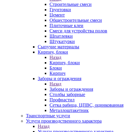
Строительные смеси
Грунтовки
Цемент
Общестроительные смеси
Плиточные клеи
Смеси для устройства полов
Шпатлевки
Штукатурки
Сыпучие материалы
Кирпич, блоки
Назад
Кирпич, блоки
Блоки
Кирпич
Заборы и ограждения
Назад
Заборы и ограждения
Столбы заборные
Профнастил
Сетка рабица, ЦПВС, оцинкованная
Металлоштакетник
Транспортные услуги
Услуги производственного характера
Назад
Услуги производственного характера