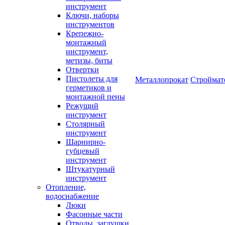
инструмент
Ключи, наборы
инструментов
Крепежно-
монтажный
инструмент,
метизы, биты
Отвертки
Пистолеты для
Металлопрокат
Строймат
герметиков и
монтажной пены
Режущий
инструмент
Столярный
инструмент
Шарнирно-
губцевый
инструмент
Штукатурный
инструмент
Отопление,
водоснабжение
Люки
Фасонные части
Отводы, заглушки,