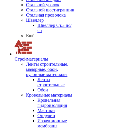
Стальной уголок
Стальной шестигранник
Стальная проволока
Швеллер
Швеллер Ст.3 пс/
сп
Ещё
Стройматериалы
Ленты строительные,
малярные, обои,
рулонные материалы
Ленты
строительные
Обои
Кровельные материалы
Кровельная
гидроизоляция
Мастики
Ондулин
Изоляционные
мембраны