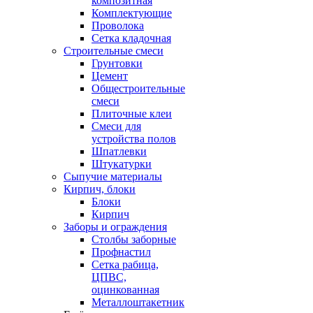
композитная
Комплектующие
Проволока
Сетка кладочная
Строительные смеси
Грунтовки
Цемент
Общестроительные
смеси
Плиточные клеи
Смеси для
устройства полов
Шпатлевки
Штукатурки
Сыпучие материалы
Кирпич, блоки
Блоки
Кирпич
Заборы и ограждения
Столбы заборные
Профнастил
Сетка рабица,
ЦПВС,
оцинкованная
Металлоштакетник