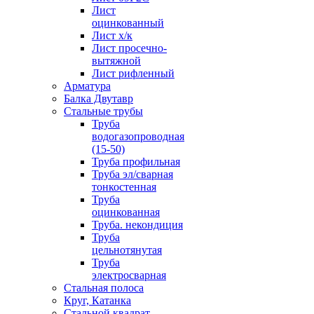
Лист
оцинкованный
Лист х/к
Лист просечно-
вытяжной
Лист рифленный
Арматура
Балка Двутавр
Стальные трубы
Труба
водогазопроводная
(15-50)
Труба профильная
Труба эл/сварная
тонкостенная
Труба
оцинкованная
Труба. некондиция
Труба
цельнотянутая
Труба
электросварная
Стальная полоса
Круг, Катанка
Стальной квадрат