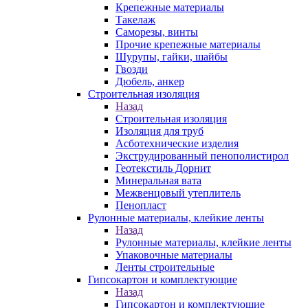
Крепежные материалы
Такелаж
Саморезы, винты
Прочие крепежные материалы
Шурупы, гайки, шайбы
Гвозди
Дюбель, анкер
Строительная изоляция
Назад
Строительная изоляция
Изоляция для труб
Асботехнические изделия
Экструдированный пенополистирол
Геотекстиль Дорнит
Минеральная вата
Межвенцовый утеплитель
Пенопласт
Рулонные материалы, клейкие ленты
Назад
Рулонные материалы, клейкие ленты
Упаковочные материалы
Ленты строительные
Гипсокартон и комплектующие
Назад
Гипсокартон и комплектующие