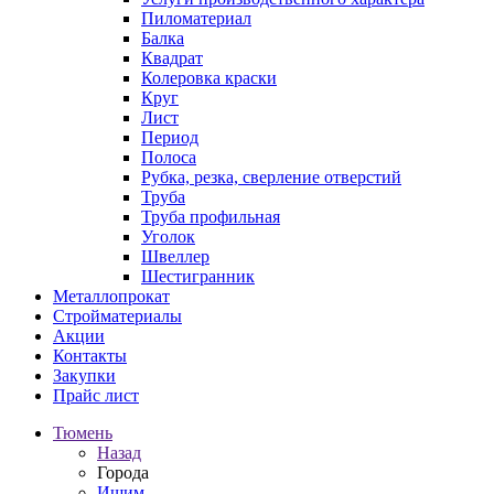
Пиломатериал
Балка
Квадрат
Колеровка краски
Круг
Лист
Период
Полоса
Рубка, резка, сверление отверстий
Труба
Труба профильная
Уголок
Швеллер
Шестигранник
Металлопрокат
Стройматериалы
Акции
Контакты
Закупки
Прайс лист
Тюмень
Назад
Города
Ишим