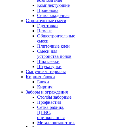
композитная
Комплектующие
Проволока
Сетка кладочная
Строительные смеси
Грунтовки
Цемент
Общестроительные
смеси
Плиточные клеи
Смеси для
устройства полов
Шпатлевки
Штукатурки
Сыпучие материалы
Кирпич, блоки
Блоки
Кирпич
Заборы и ограждения
Столбы заборные
Профнастил
Сетка рабица,
ЦПВС,
оцинкованная
Металлоштакетник