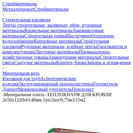
Стройматериалы
Металлопрокат
Стройматериалы
-
Строительная изоляция
Ленты строительные, малярные, обои, рулонные
материалы
Кровельные материалы
Лакокрасочные
материалы
Строительная химия
Инструмент
Отопление,
водоснабжение
Крепежные материалы
Строительная
изоляция
Рулонные материалы, клейкие ленты
Гипсокартон и
комплектующие
Листовые материалы
Промышленно-
хозяйственные товары
Армирующие материалы
Строительные
смеси
Сыпучие материалы
Кирпич, блоки
Заборы и ограждения
-
Минеральная вата
Изоляция для труб
Асботехнические
изделия
Экструдированный пенополистирол
Геотекстиль
Дорнит
Межвенцовый утеплитель
Пенопласт
-
Минеральная плита -ТЕПЛОКНАУФ ДЛЯ КРОВЛИ
2х50х1220х6148мм 1уп/2шт/0,75м3/15м2