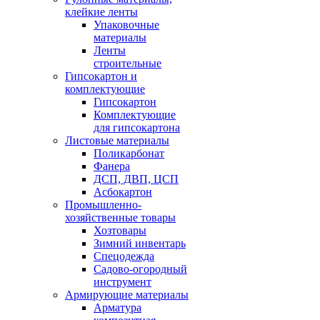
клейкие ленты
Упаковочные
материалы
Ленты
строительные
Гипсокартон и
комплектующие
Гипсокартон
Комплектующие
для гипсокартона
Листовые материалы
Поликарбонат
Фанера
ДСП, ДВП, ЦСП
Асбокартон
Промышленно-
хозяйственные товары
Хозтовары
Зимний инвентарь
Спецодежда
Садово-огородный
инструмент
Армирующие материалы
Арматура