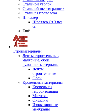
Стальной уголок
Стальной шестигранник
Стальная проволока
Швеллер
Швеллер Ст.3 пс/
сп
Ещё
Стройматериалы
Ленты строительные,
малярные, обои,
рулонные материалы
Ленты
строительные
Обои
Кровельные материалы
Кровельная
гидроизоляция
Мастики
Ондулин
Изоляционные
мембраны