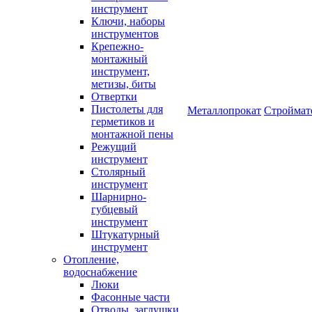
инструмент
Ключи, наборы
инструментов
Крепежно-
монтажный
инструмент,
метизы, биты
Отвертки
Пистолеты для
Металлопрокат
Строймат
герметиков и
монтажной пены
Режущий
инструмент
Столярный
инструмент
Шарнирно-
губцевый
инструмент
Штукатурный
инструмент
Отопление,
водоснабжение
Люки
Фасонные части
Отводы, заглушки,