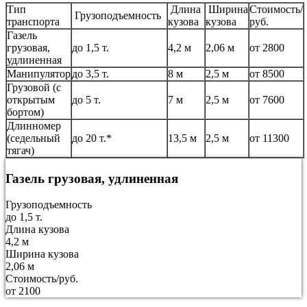
Тип
Длина
Ширина
Стоимость/
Грузоподъемность
транспорта
кузова
кузова
руб.
Газель
грузовая,
до 1,5 т.
4,2 м
2,06 м
от 2800
удлиненная
Манипулятор
до 3,5 т.
8 м
2,5 м
от 8500
Грузовой (с
открытым
до 5 т.
7 м
2,5 м
от 7600
бортом)
Длинномер
(седельный
до 20 т.*
13,5 м
2,5 м
от 11300
тягач)
Газель грузовая, удлиненная
Грузоподъемность
до 1,5 т.
Длина кузова
4,2 м
Ширина кузова
2,06 м
Стоимость/руб.
от 2100