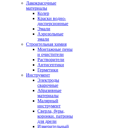
Лакокрасочные
материалы
Колер
Краски водно-
дисперсионные
Эмали
Аэрозольные
эмали
Строительная химия
Монтажные пены
и очистители
Растворители
Антисептики
Герметики
Инструмент
Электроды
сварочные
Абразивные
материалы
Малярный
инструмент
Сверла, буры,
коронки. патроны
для дрели
Измерительный