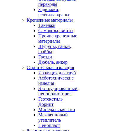
переходы
Задвижки,
вентиля, краны
Крепежные материалы
Такелаж
Саморезы, винты
Прочие крепежные
материалы
Шурупы, гайки,
шайбы
Гвозди
Дюбель, анкер
Строительная изоляция
Изоляция для труб
Асботехнические
изделия
Экструдированный
пенополистирол
Геотекстиль
Дорнит
Минеральная вата
Межвенцовый
утеплитель
Пенопласт
Рулонные материалы,