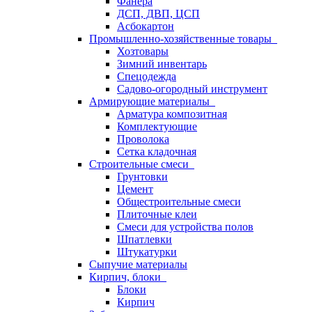
Фанера
ДСП, ДВП, ЦСП
Асбокартон
Промышленно-хозяйственные товары
Хозтовары
Зимний инвентарь
Спецодежда
Садово-огородный инструмент
Армирующие материалы
Арматура композитная
Комплектующие
Проволока
Сетка кладочная
Строительные смеси
Грунтовки
Цемент
Общестроительные смеси
Плиточные клеи
Смеси для устройства полов
Шпатлевки
Штукатурки
Сыпучие материалы
Кирпич, блоки
Блоки
Кирпич