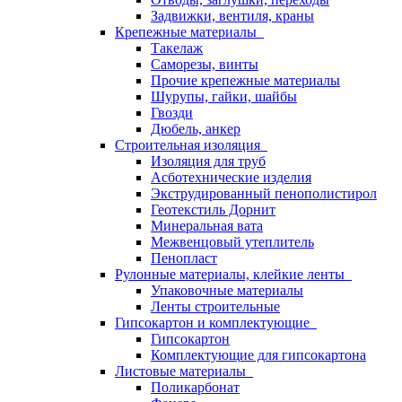
Задвижки, вентиля, краны
Крепежные материалы
Такелаж
Саморезы, винты
Прочие крепежные материалы
Шурупы, гайки, шайбы
Гвозди
Дюбель, анкер
Строительная изоляция
Изоляция для труб
Асботехнические изделия
Экструдированный пенополистирол
Геотекстиль Дорнит
Минеральная вата
Межвенцовый утеплитель
Пенопласт
Рулонные материалы, клейкие ленты
Упаковочные материалы
Ленты строительные
Гипсокартон и комплектующие
Гипсокартон
Комплектующие для гипсокартона
Листовые материалы
Поликарбонат