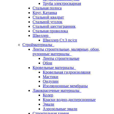
Труба электросварная
Стальная полоса
Круг, Катанка
Стальной квадрат
Стальной уголок
Стальной шестигранник
Стальная проволока
Швеллер
Швеллер Ст.3 пс/сп
Стройматериалы
Ленты строительные, малярные, обои,
рулонные материалы
Ленты строительные
Обои
Кровельные материалы
Кровельная гидроизоляция
Мастики
Ондулин
Изоляционные мембраны
Лакокрасочные материалы
Колер
Краски водно-дисперсионные
Эмали
Аэрозольные эмали
Строительная химия