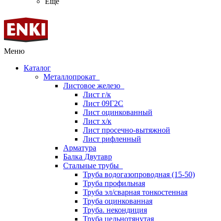
Ещё
Меню
Каталог
Металлопрокат
Листовое железо
Лист г/к
Лист 09Г2С
Лист оцинкованный
Лист х/к
Лист просечно-вытяжной
Лист рифленный
Арматура
Балка Двутавр
Стальные трубы
Труба водогазопроводная (15-50)
Труба профильная
Труба эл/сварная тонкостенная
Труба оцинкованная
Труба. некондиция
Труба цельнотянутая