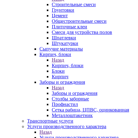
Строительные смеси
Грунтовки
Цемент
Общестроительные смеси
Плиточные клеи
Смеси для устройства полов
Шпатлевки
Штукатурки
Сыпучие материалы
Кирпич, блоки
Назад
Кирпич, блоки
Блоки
Кирпич
Заборы и ограждения
Назад
Заборы и ограждения
Столбы заборные
Профнастил
Сетка рабица, ЦПВС, оцинкованная
Металлоштакетник
Транспортные услуги
Услуги производственного характера
Назад
Услуги производственного характера