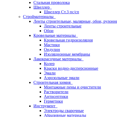
Стальная проволока
Швеллер
Швеллер Ст.3 пс/сп
Стройматериалы
Ленты строительные, малярные, обои, рулон
Ленты строительные
Обои
Кровельные материалы
Кровельная гидроизоляция
Мастики
Ондулин
Изоляционные мембраны
Лакокрасочные материалы
Колер
Краски водно-дисперсионные
Эмали
Аэрозольные эмали
Строительная химия
Монтажные пены и очистители
Растворители
Антисептики
Герметики
Инструмент
Электроды сварочные
Абразивные материалы