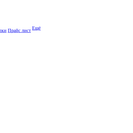
Ещё
пки
Прайс лист