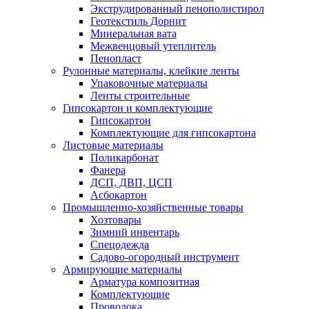
Экструдированный пенополистирол
Геотекстиль Дорнит
Минеральная вата
Межвенцовый утеплитель
Пенопласт
Рулонные материалы, клейкие ленты
Упаковочные материалы
Ленты строительные
Гипсокартон и комплектующие
Гипсокартон
Комплектующие для гипсокартона
Листовые материалы
Поликарбонат
Фанера
ДСП, ДВП, ЦСП
Асбокартон
Промышленно-хозяйственные товары
Хозтовары
Зимний инвентарь
Спецодежда
Садово-огородный инструмент
Армирующие материалы
Арматура композитная
Комплектующие
Проволока