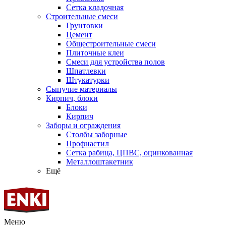
Сетка кладочная
Строительные смеси
Грунтовки
Цемент
Общестроительные смеси
Плиточные клеи
Смеси для устройства полов
Шпатлевки
Штукатурки
Сыпучие материалы
Кирпич, блоки
Блоки
Кирпич
Заборы и ограждения
Столбы заборные
Профнастил
Сетка рабица, ЦПВС, оцинкованная
Металлоштакетник
Ещё
Меню