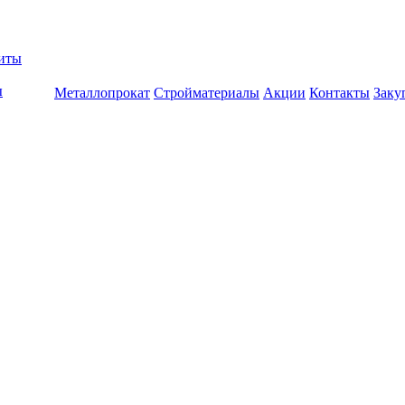
биты
ы
Металлопрокат
Стройматериалы
Акции
Контакты
Заку