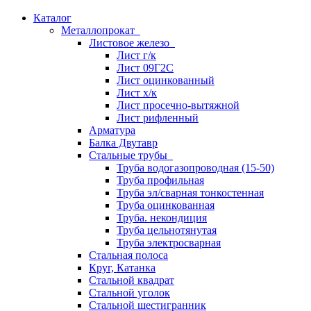
Каталог
Металлопрокат
Листовое железо
Лист г/к
Лист 09Г2С
Лист оцинкованный
Лист х/к
Лист просечно-вытяжной
Лист рифленный
Арматура
Балка Двутавр
Стальные трубы
Труба водогазопроводная (15-50)
Труба профильная
Труба эл/сварная тонкостенная
Труба оцинкованная
Труба. некондиция
Труба цельнотянутая
Труба электросварная
Стальная полоса
Круг, Катанка
Стальной квадрат
Стальной уголок
Стальной шестигранник