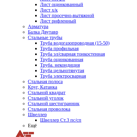
Лист оцинкованный
Лист х/к
Лист просечно-вытяжной
Лист рифленный
Арматура
Балка Двутавр
Стальные трубы
Труба водогазопроводная (15-50)
Труба профильная
Труба эл/сварная тонкостенная
Труба оцинкованная
Труба. некондиция
Труба цельнотянутая
Труба электросварная
Стальная полоса
Круг, Катанка
Стальной квадрат
Стальной уголок
Стальной шестигранник
Стальная проволока
Швеллер
Швеллер Ст.3 пс/сп
Ещё