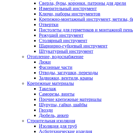
Сверла, буры, коронки. патроны для дрели
Измерительный инструмент
Ключи, наборы инструментов
Крепежно-монтажный инструмент, метизы, 
Отвертки
Пистолеты для герметиков и монтажной пен
Режущий инструмент
Столярный инструмент
Шарнирно-губцевый инструмент
Штукатурный инструмент
Отопление, водоснабжение
Люки
Фасонные части
Отводы, заглушки, переходы
Задвижки, вентиля, краны
Крепежные материалы
Такелаж
Саморезы, винты
Прочие крепежные материалы
Шурупы, гайки, шайбы
Гвозди
Дюбель, анкер
Строительная изоляция
Изоляция для труб
Асботехнические изделия