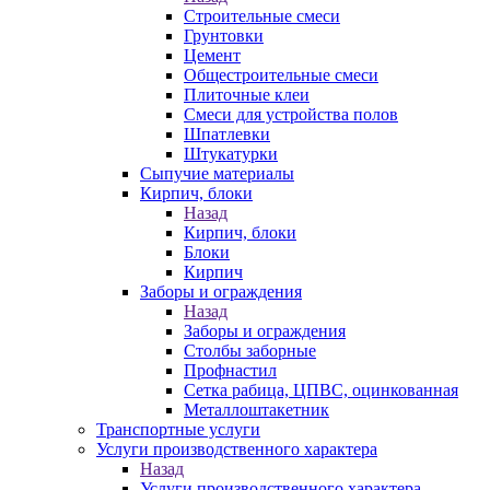
Строительные смеси
Грунтовки
Цемент
Общестроительные смеси
Плиточные клеи
Смеси для устройства полов
Шпатлевки
Штукатурки
Сыпучие материалы
Кирпич, блоки
Назад
Кирпич, блоки
Блоки
Кирпич
Заборы и ограждения
Назад
Заборы и ограждения
Столбы заборные
Профнастил
Сетка рабица, ЦПВС, оцинкованная
Металлоштакетник
Транспортные услуги
Услуги производственного характера
Назад
Услуги производственного характера