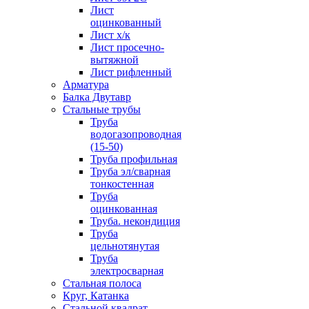
Лист
оцинкованный
Лист х/к
Лист просечно-
вытяжной
Лист рифленный
Арматура
Балка Двутавр
Стальные трубы
Труба
водогазопроводная
(15-50)
Труба профильная
Труба эл/сварная
тонкостенная
Труба
оцинкованная
Труба. некондиция
Труба
цельнотянутая
Труба
электросварная
Стальная полоса
Круг, Катанка
Стальной квадрат