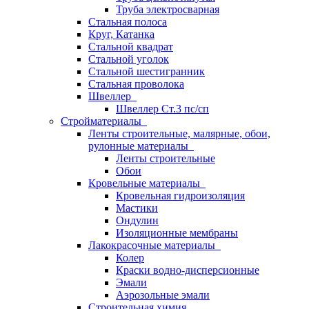
Труба электросварная
Стальная полоса
Круг, Катанка
Стальной квадрат
Стальной уголок
Стальной шестигранник
Стальная проволока
Швеллер
Швеллер Ст.3 пс/сп
Стройматериалы
Ленты строительные, малярные, обои,
рулонные материалы
Ленты строительные
Обои
Кровельные материалы
Кровельная гидроизоляция
Мастики
Ондулин
Изоляционные мембраны
Лакокрасочные материалы
Колер
Краски водно-дисперсионные
Эмали
Аэрозольные эмали
Строительная химия