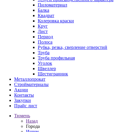
Пиломатериал
Балка
Квадрат
Колеровка краски
Круг
Лист
Период
Полоса
Рубка, резка, сверление отверстий
Труба
Труба профильная
Уголок
Швеллер
Шестигранник
Металлопрокат
Стройматериалы
Акции
Контакты
Закупки
Прайс лист
Тюмень
Назад
Города
Ишим