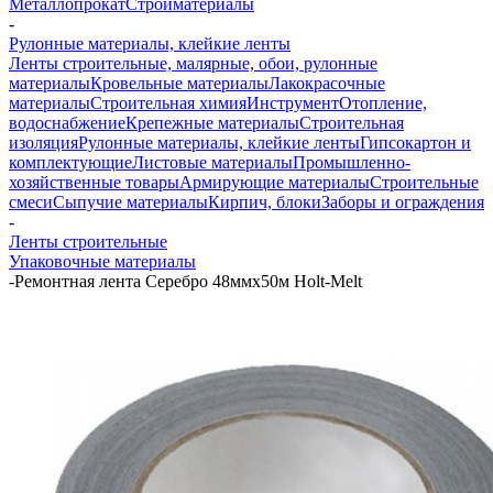
Металлопрокат
Стройматериалы
-
Рулонные материалы, клейкие ленты
Ленты строительные, малярные, обои, рулонные
материалы
Кровельные материалы
Лакокрасочные
материалы
Строительная химия
Инструмент
Отопление,
водоснабжение
Крепежные материалы
Строительная
изоляция
Рулонные материалы, клейкие ленты
Гипсокартон и
комплектующие
Листовые материалы
Промышленно-
хозяйственные товары
Армирующие материалы
Строительные
смеси
Сыпучие материалы
Кирпич, блоки
Заборы и ограждения
-
Ленты строительные
Упаковочные материалы
-
Ремонтная лента Серебро 48ммх50м Holt-Melt