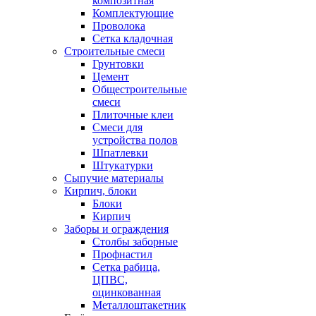
композитная
Комплектующие
Проволока
Сетка кладочная
Строительные смеси
Грунтовки
Цемент
Общестроительные
смеси
Плиточные клеи
Смеси для
устройства полов
Шпатлевки
Штукатурки
Сыпучие материалы
Кирпич, блоки
Блоки
Кирпич
Заборы и ограждения
Столбы заборные
Профнастил
Сетка рабица,
ЦПВС,
оцинкованная
Металлоштакетник