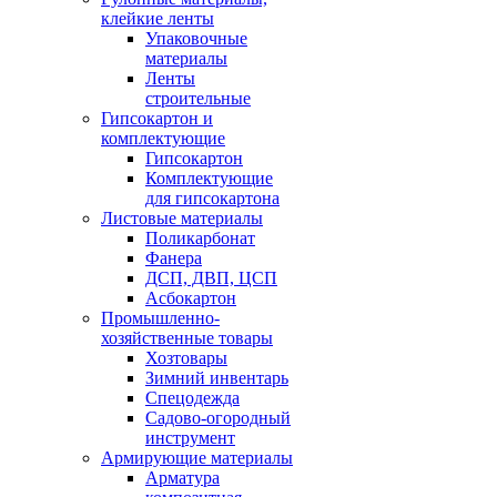
клейкие ленты
Упаковочные
материалы
Ленты
строительные
Гипсокартон и
комплектующие
Гипсокартон
Комплектующие
для гипсокартона
Листовые материалы
Поликарбонат
Фанера
ДСП, ДВП, ЦСП
Асбокартон
Промышленно-
хозяйственные товары
Хозтовары
Зимний инвентарь
Спецодежда
Садово-огородный
инструмент
Армирующие материалы
Арматура