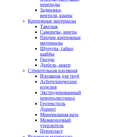
переходы
Задвижки,
вентиля, краны
Крепежные материалы
Такелаж
Саморезы, винты
Прочие крепежные
материалы
Шурупы, гайки,
шайбы
Гвозди
Дюбель, анкер
Строительная изоляция
Изоляция для труб
Асботехнические
изделия
Экструдированный
пенополистирол
Геотекстиль
Дорнит
Минеральная вата
Межвенцовый
утеплитель
Пенопласт
Рулонные материалы,