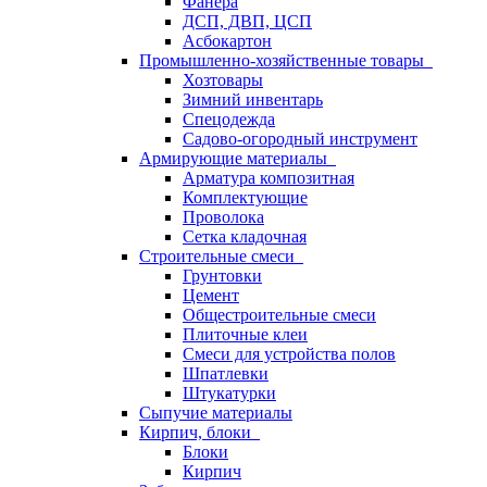
Фанера
ДСП, ДВП, ЦСП
Асбокартон
Промышленно-хозяйственные товары
Хозтовары
Зимний инвентарь
Спецодежда
Садово-огородный инструмент
Армирующие материалы
Арматура композитная
Комплектующие
Проволока
Сетка кладочная
Строительные смеси
Грунтовки
Цемент
Общестроительные смеси
Плиточные клеи
Смеси для устройства полов
Шпатлевки
Штукатурки
Сыпучие материалы
Кирпич, блоки
Блоки
Кирпич