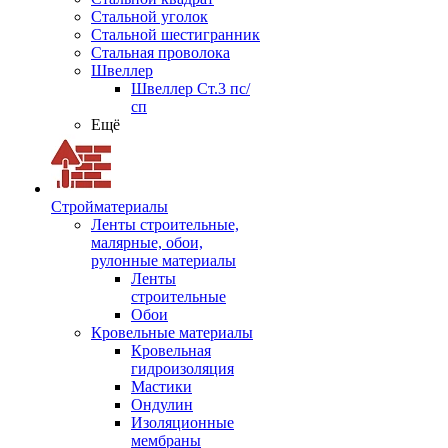
Стальной уголок
Стальной шестигранник
Стальная проволока
Швеллер
Швеллер Ст.3 пс/
сп
Ещё
Стройматериалы
Ленты строительные,
малярные, обои,
рулонные материалы
Ленты
строительные
Обои
Кровельные материалы
Кровельная
гидроизоляция
Мастики
Ондулин
Изоляционные
мембраны