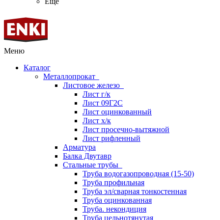
Ещё
Меню
Каталог
Металлопрокат
Листовое железо
Лист г/к
Лист 09Г2С
Лист оцинкованный
Лист х/к
Лист просечно-вытяжной
Лист рифленный
Арматура
Балка Двутавр
Стальные трубы
Труба водогазопроводная (15-50)
Труба профильная
Труба эл/сварная тонкостенная
Труба оцинкованная
Труба. некондиция
Труба цельнотянутая