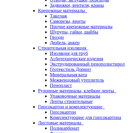
Задвижки, вентиля, краны
Крепежные материалы
Такелаж
Саморезы, винты
Прочие крепежные материалы
Шурупы, гайки, шайбы
Гвозди
Дюбель, анкер
Строительная изоляция
Изоляция для труб
Асботехнические изделия
Экструдированный пенополистирол
Геотекстиль Дорнит
Минеральная вата
Межвенцовый утеплитель
Пенопласт
Рулонные материалы, клейкие ленты
Упаковочные материалы
Ленты строительные
Гипсокартон и комплектующие
Гипсокартон
Комплектующие для гипсокартона
Листовые материалы
Поликарбонат