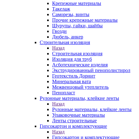
Крепежные материалы
Такелаж
Саморезы, винты
Прочие крепежные материалы
Шурупы, гайки, шайбы
Гвозди
Дюбель, анкер
Строительная изоляция
Назад
Строительная изоляция
Изоляция для труб
Асботехнические изделия
Экструдированный пенополистирол
Геотекстиль Дорнит
Минеральная вата
Межвенцовый утеплитель
Пенопласт
Рулонные материалы, клейкие ленты
Назад
Рулонные материалы, клейкие ленты
Упаковочные материалы
Ленты строительные
Гипсокартон и комплектующие
Назад
Гипсокартон и комплектующие