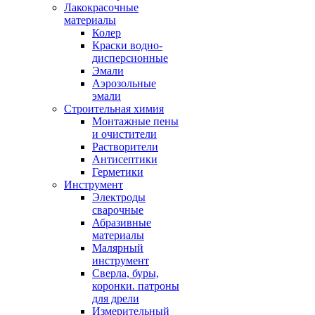
Лакокрасочные
материалы
Колер
Краски водно-
дисперсионные
Эмали
Аэрозольные
эмали
Строительная химия
Монтажные пены
и очистители
Растворители
Антисептики
Герметики
Инструмент
Электроды
сварочные
Абразивные
материалы
Малярный
инструмент
Сверла, буры,
коронки. патроны
для дрели
Измерительный