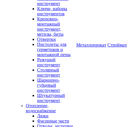
инструмент
Ключи, наборы
инструментов
Крепежно-
монтажный
инструмент,
метизы, биты
Отвертки
Пистолеты для
Металлопрокат
Строймат
герметиков и
монтажной пены
Режущий
инструмент
Столярный
инструмент
Шарнирно-
губцевый
инструмент
Штукатурный
инструмент
Отопление,
водоснабжение
Люки
Фасонные части
Отводы, заглушки,