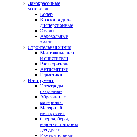
Лакокрасочные
материалы
Колер
Краски водно-
дисперсионные
Эмали
Аэрозольные
эмали
Строительная химия
Монтажные пены
и очистители
Растворители
Антисептики
Герметики
Инструмент
Электроды
сварочные
Абразивные
материалы
Малярный
инструмент
Сверла, буры,
коронки. патроны
для дрели
Измерительный