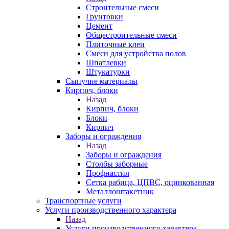
Строительные смеси
Грунтовки
Цемент
Общестроительные смеси
Плиточные клеи
Смеси для устройства полов
Шпатлевки
Штукатурки
Сыпучие материалы
Кирпич, блоки
Назад
Кирпич, блоки
Блоки
Кирпич
Заборы и ограждения
Назад
Заборы и ограждения
Столбы заборные
Профнастил
Сетка рабица, ЦПВС, оцинкованная
Металлоштакетник
Транспортные услуги
Услуги производственного характера
Назад
Услуги производственного характера