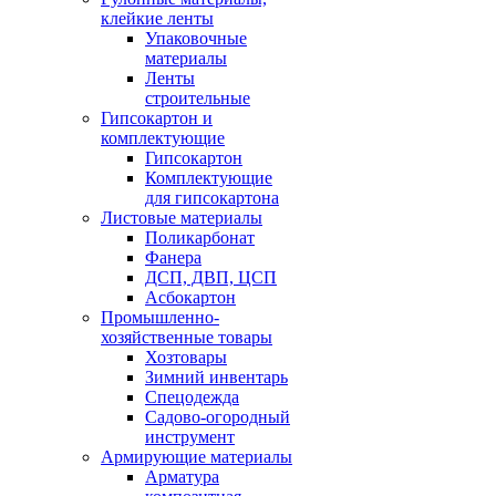
клейкие ленты
Упаковочные
материалы
Ленты
строительные
Гипсокартон и
комплектующие
Гипсокартон
Комплектующие
для гипсокартона
Листовые материалы
Поликарбонат
Фанера
ДСП, ДВП, ЦСП
Асбокартон
Промышленно-
хозяйственные товары
Хозтовары
Зимний инвентарь
Спецодежда
Садово-огородный
инструмент
Армирующие материалы
Арматура