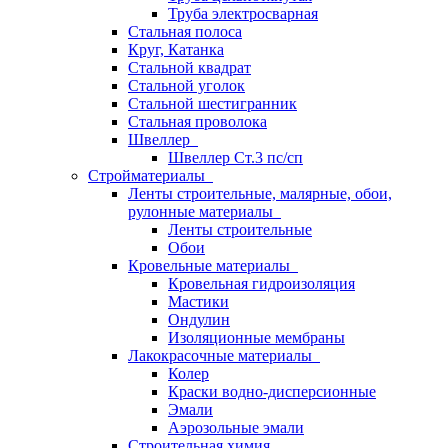
Труба электросварная
Стальная полоса
Круг, Катанка
Стальной квадрат
Стальной уголок
Стальной шестигранник
Стальная проволока
Швеллер
Швеллер Ст.3 пс/сп
Стройматериалы
Ленты строительные, малярные, обои,
рулонные материалы
Ленты строительные
Обои
Кровельные материалы
Кровельная гидроизоляция
Мастики
Ондулин
Изоляционные мембраны
Лакокрасочные материалы
Колер
Краски водно-дисперсионные
Эмали
Аэрозольные эмали
Строительная химия