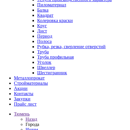
Пиломатериал
Балка
Квадрат
Колеровка краски
Круг
Лист
Период
Полоса
Рубка, резка, сверление отверстий
Труба
Труба профильная
Уголок
Швеллер
Шестигранник
Металлопрокат
Стройматериалы
Акции
Контакты
Закупки
Прайс лист
Тюмень
Назад
Города
Ишим