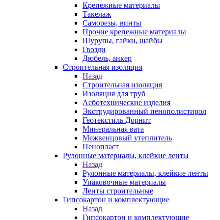
Крепежные материалы
Такелаж
Саморезы, винты
Прочие крепежные материалы
Шурупы, гайки, шайбы
Гвозди
Дюбель, анкер
Строительная изоляция
Назад
Строительная изоляция
Изоляция для труб
Асботехнические изделия
Экструдированный пенополистирол
Геотекстиль Дорнит
Минеральная вата
Межвенцовый утеплитель
Пенопласт
Рулонные материалы, клейкие ленты
Назад
Рулонные материалы, клейкие ленты
Упаковочные материалы
Ленты строительные
Гипсокартон и комплектующие
Назад
Гипсокартон и комплектующие