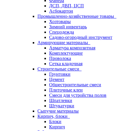
Фанера
ДСП, ДВП, ЦСП
Асбокартон
Промышленно-хозяйственные товары
Хозтовары
Зимний инвентарь
Спецодежда
Садово-огородный инструмент
Армирующие материалы
Арматура композитная
Комплектующие
Проволока
Сетка кладочная
Строительные смеси
Грунтовки
Цемент
Общестроительные смеси
Плиточные клеи
Смеси для устройства полов
Шпатлевки
Штукатурки
Сыпучие материалы
Кирпич, блоки
Блоки
Кирпич