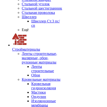
Стальной уголок
Стальной шестигранник
Стальная проволока
Швеллер
Швеллер Ст.3 пс/
сп
Ещё
Стройматериалы
Ленты строительные,
малярные, обои,
рулонные материалы
Ленты
строительные
Обои
Кровельные материалы
Кровельная
гидроизоляция
Мастики
Ондулин
Изоляционные
мембраны