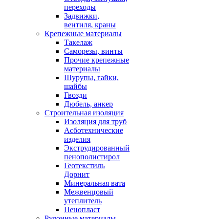
переходы
Задвижки,
вентиля, краны
Крепежные материалы
Такелаж
Саморезы, винты
Прочие крепежные
материалы
Шурупы, гайки,
шайбы
Гвозди
Дюбель, анкер
Строительная изоляция
Изоляция для труб
Асботехнические
изделия
Экструдированный
пенополистирол
Геотекстиль
Дорнит
Минеральная вата
Межвенцовый
утеплитель
Пенопласт
Рулонные материалы,