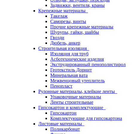
Задвижки, вентиля, краны
Крепежные материалы
Такелаж
Саморезы, винты
Прочие крепежные материалы
Шурупы, гайки, шайбы
Гвозди
Дюбель, анкер
Строительная изоляция
Изоляция для труб
Асботехнические изделия
Экструдированный пенополистирол
Геотекстиль Дорнит
Минеральная вата
Межвенцовый утеплитель
Пенопласт
Рулонные материалы, клейкие ленты
Упаковочные материалы
Ленты строительные
Гипсокартон и комплектующие
Гипсокартон
Комплектующие для гипсокартона
Листовые материалы
Поликарбонат