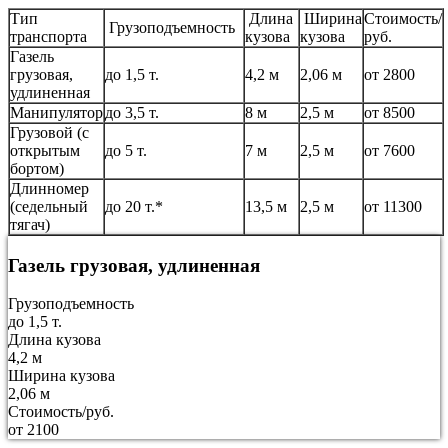
Тип
Длина
Ширина
Стоимость/
Грузоподъемность
транспорта
кузова
кузова
руб.
Газель
грузовая,
до 1,5 т.
4,2 м
2,06 м
от 2800
удлиненная
Манипулятор
до 3,5 т.
8 м
2,5 м
от 8500
Грузовой (с
открытым
до 5 т.
7 м
2,5 м
от 7600
бортом)
Длинномер
(седельный
до 20 т.*
13,5 м
2,5 м
от 11300
тягач)
Газель грузовая, удлиненная
Грузоподъемность
до 1,5 т.
Длина кузова
4,2 м
Ширина кузова
2,06 м
Стоимость/руб.
от 2100