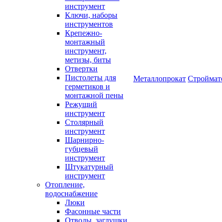
инструмент
Ключи, наборы
инструментов
Крепежно-
монтажный
инструмент,
метизы, биты
Отвертки
Пистолеты для
Металлопрокат
Строймат
герметиков и
монтажной пены
Режущий
инструмент
Столярный
инструмент
Шарнирно-
губцевый
инструмент
Штукатурный
инструмент
Отопление,
водоснабжение
Люки
Фасонные части
Отводы, заглушки,