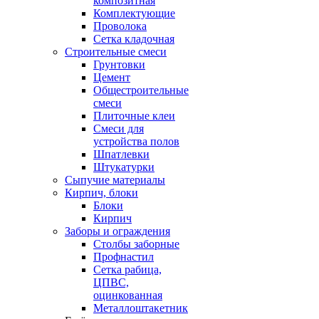
композитная
Комплектующие
Проволока
Сетка кладочная
Строительные смеси
Грунтовки
Цемент
Общестроительные
смеси
Плиточные клеи
Смеси для
устройства полов
Шпатлевки
Штукатурки
Сыпучие материалы
Кирпич, блоки
Блоки
Кирпич
Заборы и ограждения
Столбы заборные
Профнастил
Сетка рабица,
ЦПВС,
оцинкованная
Металлоштакетник