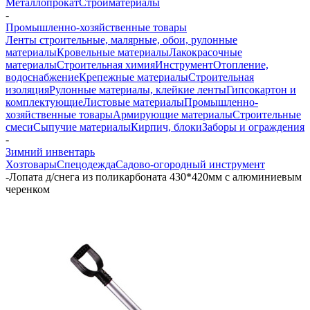
Металлопрокат
Стройматериалы
-
Промышленно-хозяйственные товары
Ленты строительные, малярные, обои, рулонные
материалы
Кровельные материалы
Лакокрасочные
материалы
Строительная химия
Инструмент
Отопление,
водоснабжение
Крепежные материалы
Строительная
изоляция
Рулонные материалы, клейкие ленты
Гипсокартон и
комплектующие
Листовые материалы
Промышленно-
хозяйственные товары
Армирующие материалы
Строительные
смеси
Сыпучие материалы
Кирпич, блоки
Заборы и ограждения
-
Зимний инвентарь
Хозтовары
Спецодежда
Садово-огородный инструмент
-
Лопата д/снега из поликарбоната 430*420мм с алюминиевым
черенком