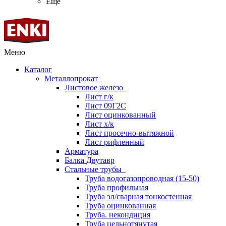
Ещё
Меню
Каталог
Металлопрокат
Листовое железо
Лист г/к
Лист 09Г2С
Лист оцинкованный
Лист х/к
Лист просечно-вытяжной
Лист рифленный
Арматура
Балка Двутавр
Стальные трубы
Труба водогазопроводная (15-50)
Труба профильная
Труба эл/сварная тонкостенная
Труба оцинкованная
Труба. некондиция
Труба цельнотянутая