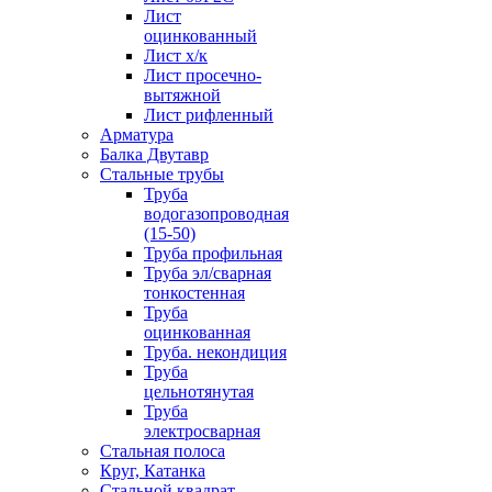
Лист
оцинкованный
Лист х/к
Лист просечно-
вытяжной
Лист рифленный
Арматура
Балка Двутавр
Стальные трубы
Труба
водогазопроводная
(15-50)
Труба профильная
Труба эл/сварная
тонкостенная
Труба
оцинкованная
Труба. некондиция
Труба
цельнотянутая
Труба
электросварная
Стальная полоса
Круг, Катанка
Стальной квадрат