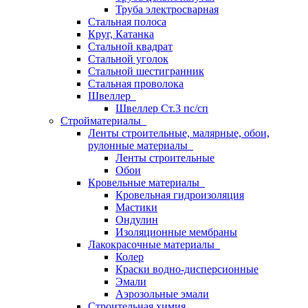
Труба электросварная
Стальная полоса
Круг, Катанка
Стальной квадрат
Стальной уголок
Стальной шестигранник
Стальная проволока
Швеллер
Швеллер Ст.3 пс/сп
Стройматериалы
Ленты строительные, малярные, обои,
рулонные материалы
Ленты строительные
Обои
Кровельные материалы
Кровельная гидроизоляция
Мастики
Ондулин
Изоляционные мембраны
Лакокрасочные материалы
Колер
Краски водно-дисперсионные
Эмали
Аэрозольные эмали
Строительная химия