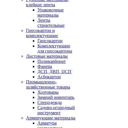
клейкие ленты
Упаковочные
материалы
Ленты
строительные
Гипсокартон и
комплектующие
Гипсокартон
Комплектующие
для гипсокартона
Листовые материалы
Поликарбонат
Фанера
ДСП, ДВП, ЦСП
Асбокартон
Промышленно-
хозяйственные товары
Хозтовары
Зимний инвентарь
Спецодежда
Садово-огородный
инструмент
Армирующие материалы
Арматура