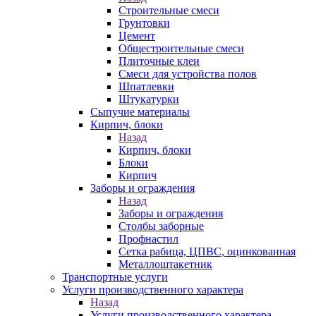
Строительные смеси
Грунтовки
Цемент
Общестроительные смеси
Плиточные клеи
Смеси для устройства полов
Шпатлевки
Штукатурки
Сыпучие материалы
Кирпич, блоки
Назад
Кирпич, блоки
Блоки
Кирпич
Заборы и ограждения
Назад
Заборы и ограждения
Столбы заборные
Профнастил
Сетка рабица, ЦПВС, оцинкованная
Металлоштакетник
Транспортные услуги
Услуги производственного характера
Назад
Услуги производственного характера