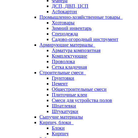
Фанера
ДСП, ДВП, ЦСП
Асбокартон
Промышленно-хозяйственные товары
Хозтовары
Зимний инвентарь
Спецодежда
Садово-огородный инструмент
Армирующие материалы
Арматура композитная
Комплектующие
Проволока
Сетка кладочная
Строительные смеси
Грунтовки
Цемент
Общестроительные смеси
Плиточные клеи
Смеси для устройства полов
Шпатлевки
Штукатурки
Сыпучие материалы
Кирпич, блоки
Блоки
Кирпич