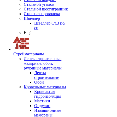
Стальной уголок
Стальной шестигранник
Стальная проволока
Швеллер
Швеллер Ст.3 пс/
сп
Ещё
Стройматериалы
Ленты строительные,
малярные, обои,
рулонные материалы
Ленты
строительные
Обои
Кровельные материалы
Кровельная
гидроизоляция
Мастики
Ондулин
Изоляционные
мембраны