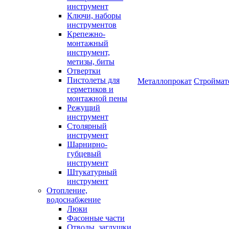
инструмент
Ключи, наборы
инструментов
Крепежно-
монтажный
инструмент,
метизы, биты
Отвертки
Пистолеты для
Металлопрокат
Строймат
герметиков и
монтажной пены
Режущий
инструмент
Столярный
инструмент
Шарнирно-
губцевый
инструмент
Штукатурный
инструмент
Отопление,
водоснабжение
Люки
Фасонные части
Отводы, заглушки,