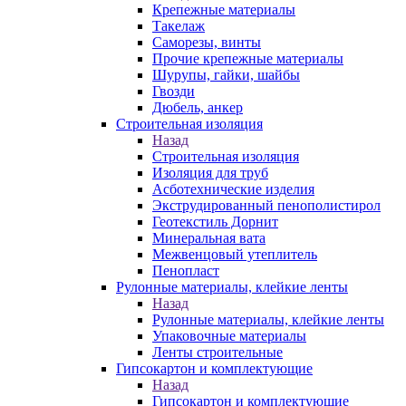
Крепежные материалы
Такелаж
Саморезы, винты
Прочие крепежные материалы
Шурупы, гайки, шайбы
Гвозди
Дюбель, анкер
Строительная изоляция
Назад
Строительная изоляция
Изоляция для труб
Асботехнические изделия
Экструдированный пенополистирол
Геотекстиль Дорнит
Минеральная вата
Межвенцовый утеплитель
Пенопласт
Рулонные материалы, клейкие ленты
Назад
Рулонные материалы, клейкие ленты
Упаковочные материалы
Ленты строительные
Гипсокартон и комплектующие
Назад
Гипсокартон и комплектующие