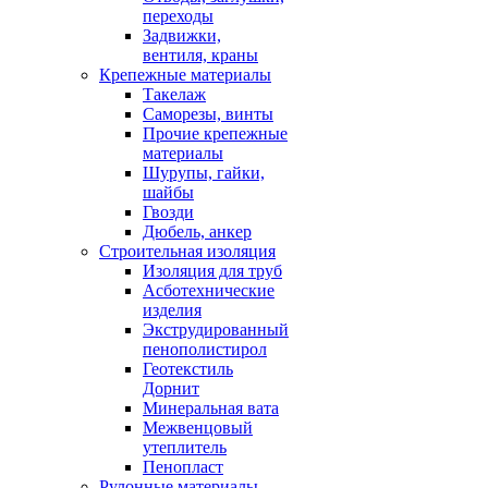
переходы
Задвижки,
вентиля, краны
Крепежные материалы
Такелаж
Саморезы, винты
Прочие крепежные
материалы
Шурупы, гайки,
шайбы
Гвозди
Дюбель, анкер
Строительная изоляция
Изоляция для труб
Асботехнические
изделия
Экструдированный
пенополистирол
Геотекстиль
Дорнит
Минеральная вата
Межвенцовый
утеплитель
Пенопласт
Рулонные материалы,