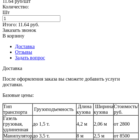
11.64 руб/Шт
Количество:
Шт
Итого:
11.64
руб.
Заказать звонок
В корзину
Доставка
Отзывы
Задать вопрос
Доставка
После оформления заказа вы сможете добавить услуги
доставки.
Базовые цены:
Тип
Длина
Ширина
Стоимость/
Грузоподъемность
транспорта
кузова
кузова
руб.
Газель
грузовая,
до 1,5 т.
4,2 м
2,06 м
от 2800
удлиненная
Манипулятор
до 3,5 т.
8 м
2,5 м
от 8500