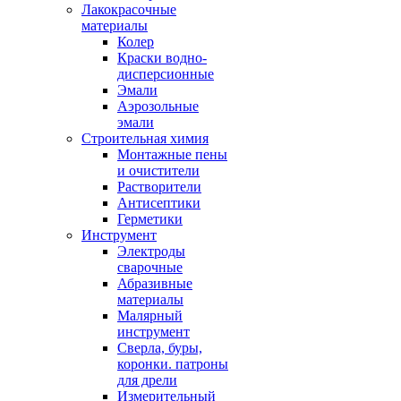
Лакокрасочные
материалы
Колер
Краски водно-
дисперсионные
Эмали
Аэрозольные
эмали
Строительная химия
Монтажные пены
и очистители
Растворители
Антисептики
Герметики
Инструмент
Электроды
сварочные
Абразивные
материалы
Малярный
инструмент
Сверла, буры,
коронки. патроны
для дрели
Измерительный