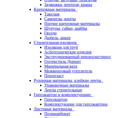
Задвижки, вентиля, краны
Крепежные материалы
Такелаж
Саморезы, винты
Прочие крепежные материалы
Шурупы, гайки, шайбы
Гвозди
Дюбель, анкер
Строительная изоляция
Изоляция для труб
Асботехнические изделия
Экструдированный пенополистирол
Геотекстиль Дорнит
Минеральная вата
Межвенцовый утеплитель
Пенопласт
Рулонные материалы, клейкие ленты
Упаковочные материалы
Ленты строительные
Гипсокартон и комплектующие
Гипсокартон
Комплектующие для гипсокартона
Листовые материалы
Поликарбонат