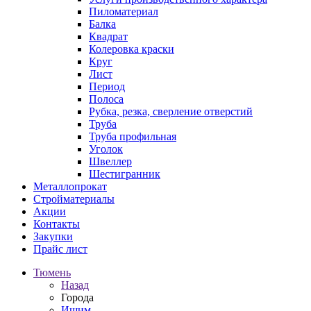
Пиломатериал
Балка
Квадрат
Колеровка краски
Круг
Лист
Период
Полоса
Рубка, резка, сверление отверстий
Труба
Труба профильная
Уголок
Швеллер
Шестигранник
Металлопрокат
Стройматериалы
Акции
Контакты
Закупки
Прайс лист
Тюмень
Назад
Города
Ишим