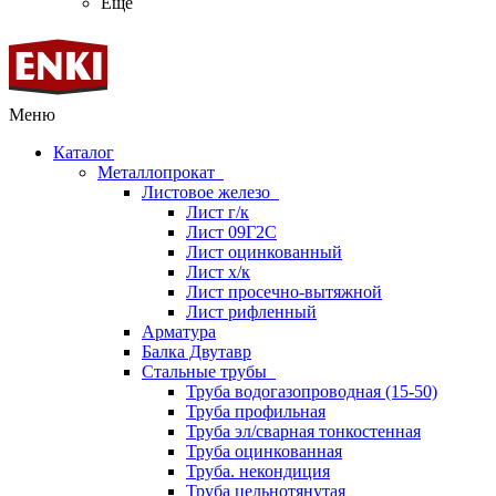
Ещё
Меню
Каталог
Металлопрокат
Листовое железо
Лист г/к
Лист 09Г2С
Лист оцинкованный
Лист х/к
Лист просечно-вытяжной
Лист рифленный
Арматура
Балка Двутавр
Стальные трубы
Труба водогазопроводная (15-50)
Труба профильная
Труба эл/сварная тонкостенная
Труба оцинкованная
Труба. некондиция
Труба цельнотянутая