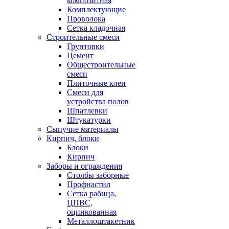
композитная
Комплектующие
Проволока
Сетка кладочная
Строительные смеси
Грунтовки
Цемент
Общестроительные
смеси
Плиточные клеи
Смеси для
устройства полов
Шпатлевки
Штукатурки
Сыпучие материалы
Кирпич, блоки
Блоки
Кирпич
Заборы и ограждения
Столбы заборные
Профнастил
Сетка рабица,
ЦПВС,
оцинкованная
Металлоштакетник