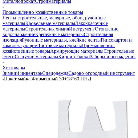
Металлопрокат
Стройматериалы
-
Промышленно-хозяйственные товары
Ленты строительные, малярные, обои, рулонные
материалы
Кровельные материалы
Лакокрасочные
материалы
Строительная химия
Инструмент
Отопление,
водоснабжение
Крепежные материалы
Строительная
изоляция
Рулонные материалы, клейкие ленты
Гипсокартон и
комплектующие
Листовые материалы
Промышленно-
хозяйственные товары
Армирующие материалы
Строительные
смеси
Сыпучие материалы
Кирпич, блоки
Заборы и ограждения
-
Хозтовары
Зимний инвентарь
Спецодежда
Садово-огородный инструмент
-
Пакет майка Фирменный 30+18*60 ПНД