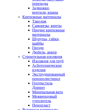
переходы
Задвижки,
вентиля, краны
Крепежные материалы
Такелаж
Саморезы, винты
Прочие крепежные
материалы
Шурупы, гайки,
шайбы
Гвозди
Дюбель, анкер
Строительная изоляция
Изоляция для труб
Асботехнические
изделия
Экструдированный
пенополистирол
Геотекстиль
Дорнит
Минеральная вата
Межвенцовый
утеплитель
Пенопласт
Рулонные материалы,