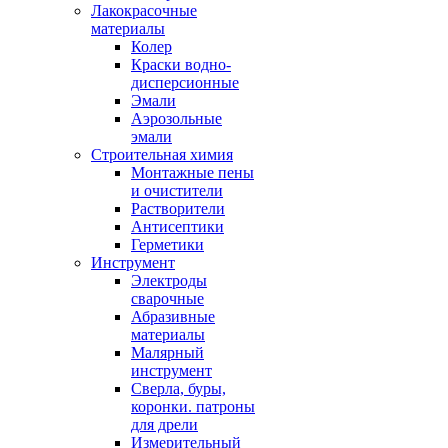
Лакокрасочные
материалы
Колер
Краски водно-
дисперсионные
Эмали
Аэрозольные
эмали
Строительная химия
Монтажные пены
и очистители
Растворители
Антисептики
Герметики
Инструмент
Электроды
сварочные
Абразивные
материалы
Малярный
инструмент
Сверла, буры,
коронки. патроны
для дрели
Измерительный