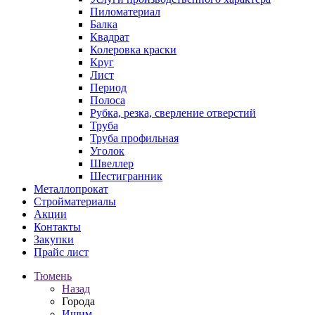
Пиломатериал
Балка
Квадрат
Колеровка краски
Круг
Лист
Период
Полоса
Рубка, резка, сверление отверстий
Труба
Труба профильная
Уголок
Швеллер
Шестигранник
Металлопрокат
Стройматериалы
Акции
Контакты
Закупки
Прайс лист
Тюмень
Назад
Города
Ишим