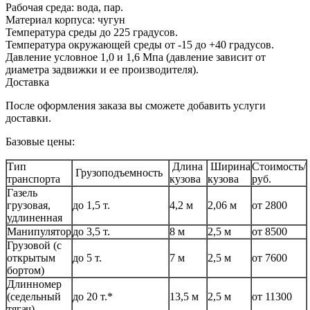
Рабочая среда: вода, пар.
Материал корпуса: чугун
Температура среды до 225 градусов.
Температура окружающей среды от -15 до +40 градусов.
Давление условное 1,0 и 1,6 Мпа (давление зависит от
диаметра задвижки и ее производителя).
Доставка
После оформления заказа вы сможете добавить услуги
доставки.
Базовые цены:
Тип
Длина
Ширина
Стоимость/
Грузоподъемность
транспорта
кузова
кузова
руб.
Газель
грузовая,
до 1,5 т.
4,2 м
2,06 м
от 2800
удлиненная
Манипулятор
до 3,5 т.
8 м
2,5 м
от 8500
Грузовой (с
открытым
до 5 т.
7 м
2,5 м
от 7600
бортом)
Длинномер
(седельный
до 20 т.*
13,5 м
2,5 м
от 11300
тягач)