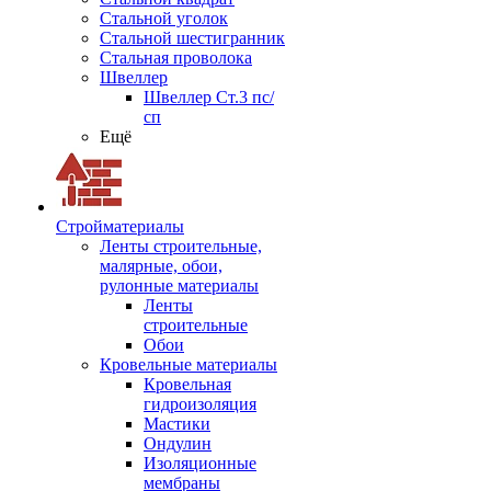
Стальной уголок
Стальной шестигранник
Стальная проволока
Швеллер
Швеллер Ст.3 пс/
сп
Ещё
Стройматериалы
Ленты строительные,
малярные, обои,
рулонные материалы
Ленты
строительные
Обои
Кровельные материалы
Кровельная
гидроизоляция
Мастики
Ондулин
Изоляционные
мембраны