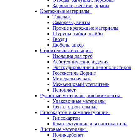
Задвижки, вентиля, краны
Крепежные материалы
Такелаж
Саморезы, винты
Прочие крепежные материалы
Шурупы, гайки, шайбы
Гвозди
Дюбель, анкер
Строительная изоляция
Изоляция для труб
Асботехнические изделия
Экструдированный пенополистирол
Геотекстиль Дорнит
Минеральная вата
Межвенцовый утеплитель
Пенопласт
Рулонные материалы, клейкие ленты
Упаковочные материалы
Ленты строительные
Гипсокартон и комплектующие
Гипсокартон
Комплектующие для гипсокартона
Листовые материалы
Поликарбонат