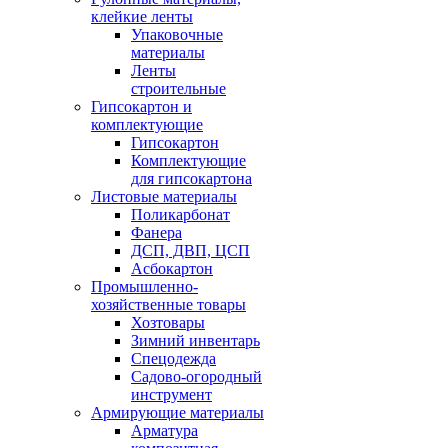
клейкие ленты
Упаковочные
материалы
Ленты
строительные
Гипсокартон и
комплектующие
Гипсокартон
Комплектующие
для гипсокартона
Листовые материалы
Поликарбонат
Фанера
ДСП, ДВП, ЦСП
Асбокартон
Промышленно-
хозяйственные товары
Хозтовары
Зимний инвентарь
Спецодежда
Садово-огородный
инструмент
Армирующие материалы
Арматура