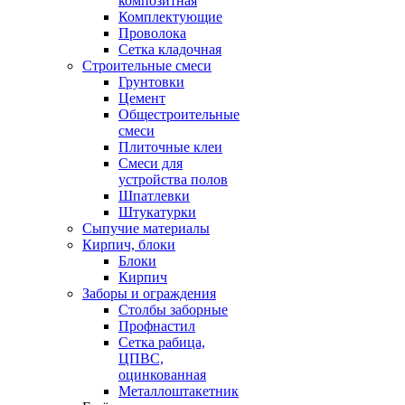
композитная
Комплектующие
Проволока
Сетка кладочная
Строительные смеси
Грунтовки
Цемент
Общестроительные
смеси
Плиточные клеи
Смеси для
устройства полов
Шпатлевки
Штукатурки
Сыпучие материалы
Кирпич, блоки
Блоки
Кирпич
Заборы и ограждения
Столбы заборные
Профнастил
Сетка рабица,
ЦПВС,
оцинкованная
Металлоштакетник