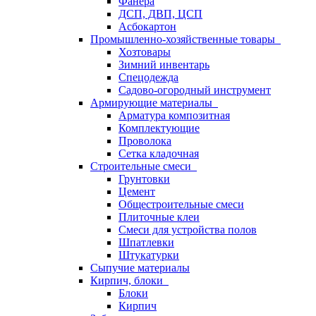
Фанера
ДСП, ДВП, ЦСП
Асбокартон
Промышленно-хозяйственные товары
Хозтовары
Зимний инвентарь
Спецодежда
Садово-огородный инструмент
Армирующие материалы
Арматура композитная
Комплектующие
Проволока
Сетка кладочная
Строительные смеси
Грунтовки
Цемент
Общестроительные смеси
Плиточные клеи
Смеси для устройства полов
Шпатлевки
Штукатурки
Сыпучие материалы
Кирпич, блоки
Блоки
Кирпич