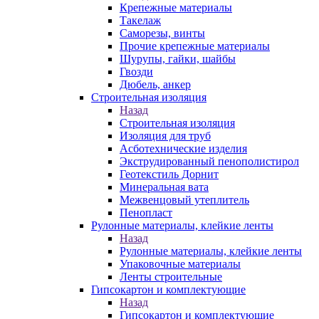
Крепежные материалы
Такелаж
Саморезы, винты
Прочие крепежные материалы
Шурупы, гайки, шайбы
Гвозди
Дюбель, анкер
Строительная изоляция
Назад
Строительная изоляция
Изоляция для труб
Асботехнические изделия
Экструдированный пенополистирол
Геотекстиль Дорнит
Минеральная вата
Межвенцовый утеплитель
Пенопласт
Рулонные материалы, клейкие ленты
Назад
Рулонные материалы, клейкие ленты
Упаковочные материалы
Ленты строительные
Гипсокартон и комплектующие
Назад
Гипсокартон и комплектующие