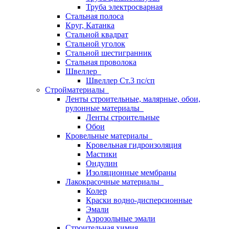
Труба электросварная
Стальная полоса
Круг, Катанка
Стальной квадрат
Стальной уголок
Стальной шестигранник
Стальная проволока
Швеллер
Швеллер Ст.3 пс/сп
Стройматериалы
Ленты строительные, малярные, обои,
рулонные материалы
Ленты строительные
Обои
Кровельные материалы
Кровельная гидроизоляция
Мастики
Ондулин
Изоляционные мембраны
Лакокрасочные материалы
Колер
Краски водно-дисперсионные
Эмали
Аэрозольные эмали
Строительная химия