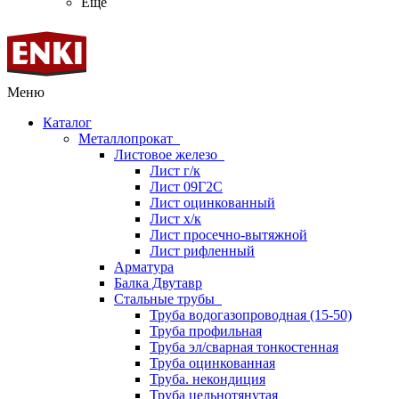
Ещё
Меню
Каталог
Металлопрокат
Листовое железо
Лист г/к
Лист 09Г2С
Лист оцинкованный
Лист х/к
Лист просечно-вытяжной
Лист рифленный
Арматура
Балка Двутавр
Стальные трубы
Труба водогазопроводная (15-50)
Труба профильная
Труба эл/сварная тонкостенная
Труба оцинкованная
Труба. некондиция
Труба цельнотянутая