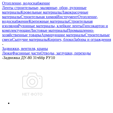
Отопление, водоснабжение
Ленты строительные, малярные, обои, рулонные
материалы
Кровельные материалы
Лакокрасочные
материалы
Строительная химия
Инструмент
Отопление,
водоснабжение
Крепежные материалы
Строительная
изоляция
Рулонные материалы, клейкие ленты
Гипсокартон и
комплектующие
Листовые материалы
Промышленно-
хозяйственные товары
Армирующие материалы
Строительные
смеси
Сыпучие материалы
Кирпич, блоки
Заборы и ограждения
-
Задвижки, вентиля, краны
Люки
Фасонные части
Отводы, заглушки, переходы
-
Задвижка ДУ-80 31ч6бр РУ10