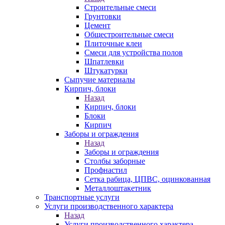
Строительные смеси
Грунтовки
Цемент
Общестроительные смеси
Плиточные клеи
Смеси для устройства полов
Шпатлевки
Штукатурки
Сыпучие материалы
Кирпич, блоки
Назад
Кирпич, блоки
Блоки
Кирпич
Заборы и ограждения
Назад
Заборы и ограждения
Столбы заборные
Профнастил
Сетка рабица, ЦПВС, оцинкованная
Металлоштакетник
Транспортные услуги
Услуги производственного характера
Назад
Услуги производственного характера