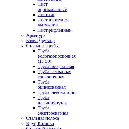
Лист
оцинкованный
Лист х/к
Лист просечно-
вытяжной
Лист рифленный
Арматура
Балка Двутавр
Стальные трубы
Труба
водогазопроводная
(15-50)
Труба профильная
Труба эл/сварная
тонкостенная
Труба
оцинкованная
Труба. некондиция
Труба
цельнотянутая
Труба
электросварная
Стальная полоса
Круг, Катанка
Стальной квадрат