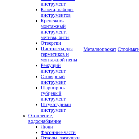
инструмент
Ключи, наборы
инструментов
Крепежно-
монтажный
инструмент,
метизы, биты
Отвертки
Пистолеты для
Металлопрокат
Строймат
герметиков и
монтажной пены
Режущий
инструмент
Столярный
инструмент
Шарнирно-
губцевый
инструмент
Штукатурный
инструмент
Отопление,
водоснабжение
Люки
Фасонные части
Отводы, заглушки,