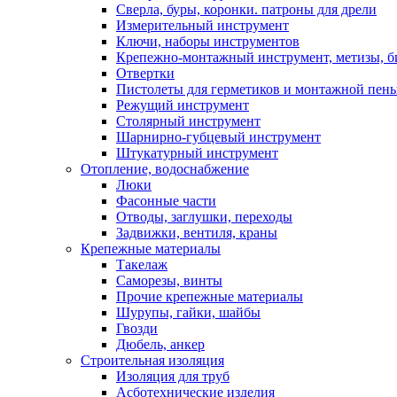
Сверла, буры, коронки. патроны для дрели
Измерительный инструмент
Ключи, наборы инструментов
Крепежно-монтажный инструмент, метизы, 
Отвертки
Пистолеты для герметиков и монтажной пен
Режущий инструмент
Столярный инструмент
Шарнирно-губцевый инструмент
Штукатурный инструмент
Отопление, водоснабжение
Люки
Фасонные части
Отводы, заглушки, переходы
Задвижки, вентиля, краны
Крепежные материалы
Такелаж
Саморезы, винты
Прочие крепежные материалы
Шурупы, гайки, шайбы
Гвозди
Дюбель, анкер
Строительная изоляция
Изоляция для труб
Асботехнические изделия