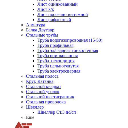
Лист оцинкованный
Лист х/к
Лист просечно-вытяжной
Лист рифленный
Арматура
Балка Двутавр
Стальные трубы
Труба водогазопроводная (15-50)
Труба профильная
Труба эл/сварная тонкостенная
Труба оцинкованная
Труба. некондиция
Труба цельнотянутая
Труба электросварная
Стальная полоса
Круг, Катанка
Стальной квадрат
Стальной уголок
Стальной шестигранник
Стальная проволока
Швеллер
Швеллер Ст.3 пс/сп
Ещё