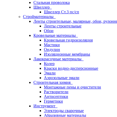
Стальная проволока
Швеллер
Швеллер Ст.3 пс/сп
Стройматериалы
Ленты строительные, малярные, обои, рулон
Ленты строительные
Обои
Кровельные материалы
Кровельная гидроизоляция
Мастики
Ондулин
Изоляционные мембраны
Лакокрасочные материалы
Колер
Краски водно-дисперсионные
Эмали
Аэрозольные эмали
Строительная химия
Монтажные пены и очистители
Растворители
Антисептики
Герметики
Инструмент
Электроды сварочные
Абразивные материалы