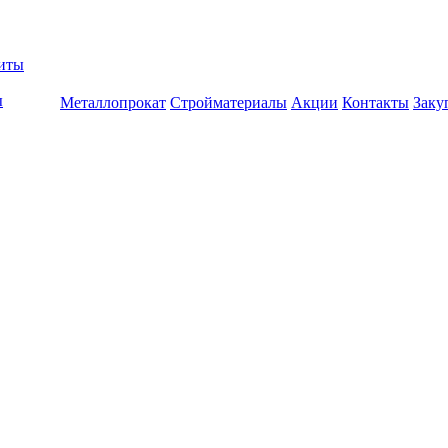
биты
ы
Металлопрокат
Стройматериалы
Акции
Контакты
Заку