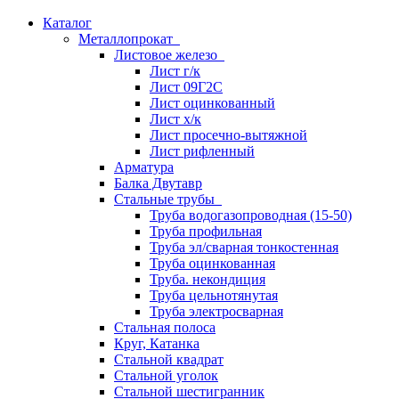
Каталог
Металлопрокат
Листовое железо
Лист г/к
Лист 09Г2С
Лист оцинкованный
Лист х/к
Лист просечно-вытяжной
Лист рифленный
Арматура
Балка Двутавр
Стальные трубы
Труба водогазопроводная (15-50)
Труба профильная
Труба эл/сварная тонкостенная
Труба оцинкованная
Труба. некондиция
Труба цельнотянутая
Труба электросварная
Стальная полоса
Круг, Катанка
Стальной квадрат
Стальной уголок
Стальной шестигранник