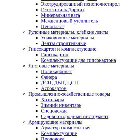
Экструдированный пенополистирол
Геотекстиль Дорнит
Минеральная вата
Межвенцовый утеплитель
Пенопласт
Рулонные материалы, клейкие ленты
Упаковочные материалы
Ленты строительные
Гипсокартон и комплектующие
Гипсокартон
Комплектующие для гипсокартона
Листовые материалы
Поликарбонат
Фанера
ДСП, ДВП, ЦСП
Асбокартон
Промышленно-хозяйственные товары
Хозтовары
Зимний инвентарь
Спецодежда
Садово-огородный инструмент
Армирующие материалы
Арматура композитная
Комплектующие
Проволока