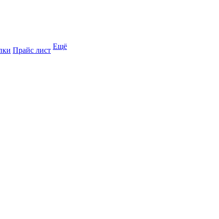
Ещё
пки
Прайс лист