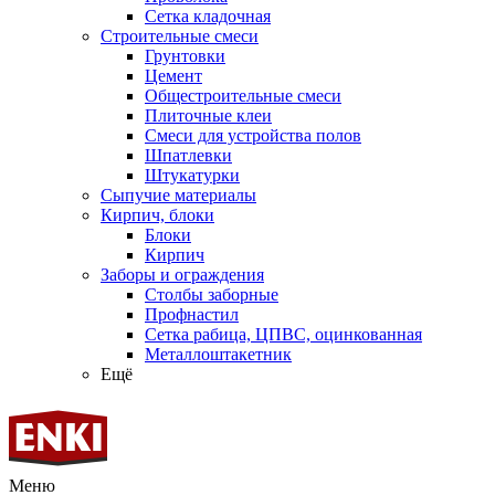
Сетка кладочная
Строительные смеси
Грунтовки
Цемент
Общестроительные смеси
Плиточные клеи
Смеси для устройства полов
Шпатлевки
Штукатурки
Сыпучие материалы
Кирпич, блоки
Блоки
Кирпич
Заборы и ограждения
Столбы заборные
Профнастил
Сетка рабица, ЦПВС, оцинкованная
Металлоштакетник
Ещё
Меню