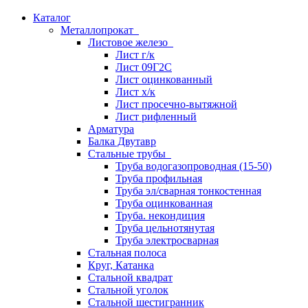
Каталог
Металлопрокат
Листовое железо
Лист г/к
Лист 09Г2С
Лист оцинкованный
Лист х/к
Лист просечно-вытяжной
Лист рифленный
Арматура
Балка Двутавр
Стальные трубы
Труба водогазопроводная (15-50)
Труба профильная
Труба эл/сварная тонкостенная
Труба оцинкованная
Труба. некондиция
Труба цельнотянутая
Труба электросварная
Стальная полоса
Круг, Катанка
Стальной квадрат
Стальной уголок
Стальной шестигранник