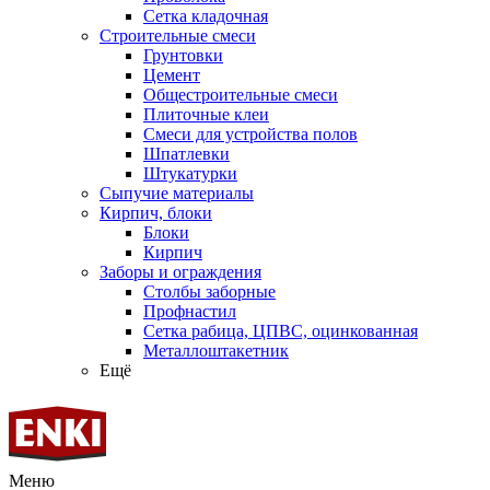
Сетка кладочная
Строительные смеси
Грунтовки
Цемент
Общестроительные смеси
Плиточные клеи
Смеси для устройства полов
Шпатлевки
Штукатурки
Сыпучие материалы
Кирпич, блоки
Блоки
Кирпич
Заборы и ограждения
Столбы заборные
Профнастил
Сетка рабица, ЦПВС, оцинкованная
Металлоштакетник
Ещё
Меню