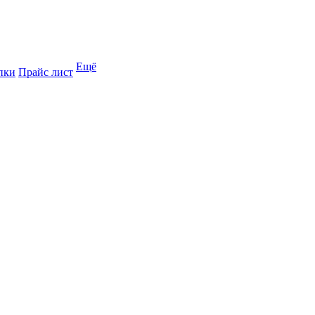
Ещё
пки
Прайс лист