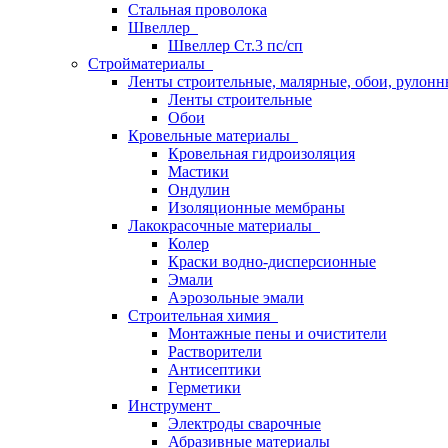
Стальная проволока
Швеллер
Швеллер Ст.3 пс/сп
Стройматериалы
Ленты строительные, малярные, обои, рулон
Ленты строительные
Обои
Кровельные материалы
Кровельная гидроизоляция
Мастики
Ондулин
Изоляционные мембраны
Лакокрасочные материалы
Колер
Краски водно-дисперсионные
Эмали
Аэрозольные эмали
Строительная химия
Монтажные пены и очистители
Растворители
Антисептики
Герметики
Инструмент
Электроды сварочные
Абразивные материалы