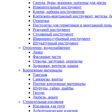
Сверла, буры, коронки. патроны для дрели
Измерительный инструмент
Ключи, наборы инструментов
Крепежно-монтажный инструмент, метизы, 
Отвертки
Пистолеты для герметиков и монтажной пен
Режущий инструмент
Столярный инструмент
Шарнирно-губцевый инструмент
Штукатурный инструмент
Отопление, водоснабжение
Люки
Фасонные части
Отводы, заглушки, переходы
Задвижки, вентиля, краны
Крепежные материалы
Такелаж
Саморезы, винты
Прочие крепежные материалы
Шурупы, гайки, шайбы
Гвозди
Дюбель, анкер
Строительная изоляция
Изоляция для труб
Асботехнические изделия