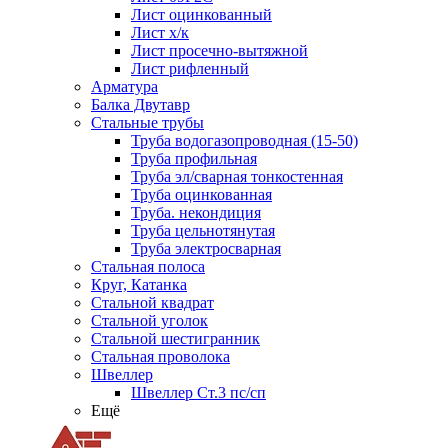
Лист оцинкованный
Лист х/к
Лист просечно-вытяжной
Лист рифленный
Арматура
Балка Двутавр
Стальные трубы
Труба водогазопроводная (15-50)
Труба профильная
Труба эл/сварная тонкостенная
Труба оцинкованная
Труба. некондиция
Труба цельнотянутая
Труба электросварная
Стальная полоса
Круг, Катанка
Стальной квадрат
Стальной уголок
Стальной шестигранник
Стальная проволока
Швеллер
Швеллер Ст.3 пс/сп
Ещё