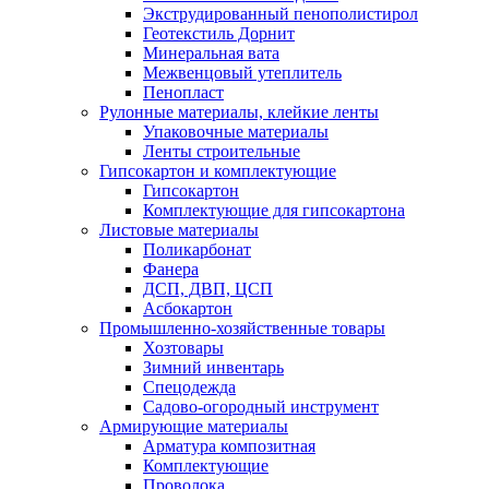
Экструдированный пенополистирол
Геотекстиль Дорнит
Минеральная вата
Межвенцовый утеплитель
Пенопласт
Рулонные материалы, клейкие ленты
Упаковочные материалы
Ленты строительные
Гипсокартон и комплектующие
Гипсокартон
Комплектующие для гипсокартона
Листовые материалы
Поликарбонат
Фанера
ДСП, ДВП, ЦСП
Асбокартон
Промышленно-хозяйственные товары
Хозтовары
Зимний инвентарь
Спецодежда
Садово-огородный инструмент
Армирующие материалы
Арматура композитная
Комплектующие
Проволока