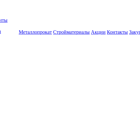
биты
ы
Металлопрокат
Стройматериалы
Акции
Контакты
Заку