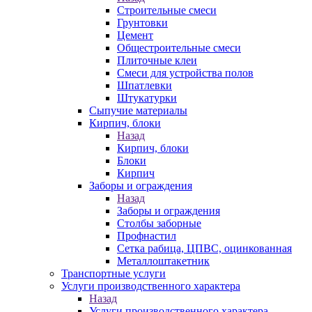
Строительные смеси
Грунтовки
Цемент
Общестроительные смеси
Плиточные клеи
Смеси для устройства полов
Шпатлевки
Штукатурки
Сыпучие материалы
Кирпич, блоки
Назад
Кирпич, блоки
Блоки
Кирпич
Заборы и ограждения
Назад
Заборы и ограждения
Столбы заборные
Профнастил
Сетка рабица, ЦПВС, оцинкованная
Металлоштакетник
Транспортные услуги
Услуги производственного характера
Назад
Услуги производственного характера