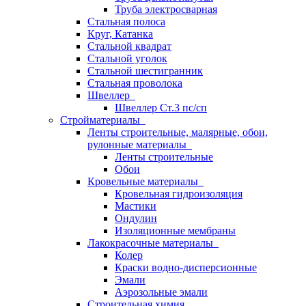
Труба электросварная
Стальная полоса
Круг, Катанка
Стальной квадрат
Стальной уголок
Стальной шестигранник
Стальная проволока
Швеллер
Швеллер Ст.3 пс/сп
Стройматериалы
Ленты строительные, малярные, обои,
рулонные материалы
Ленты строительные
Обои
Кровельные материалы
Кровельная гидроизоляция
Мастики
Ондулин
Изоляционные мембраны
Лакокрасочные материалы
Колер
Краски водно-дисперсионные
Эмали
Аэрозольные эмали
Строительная химия