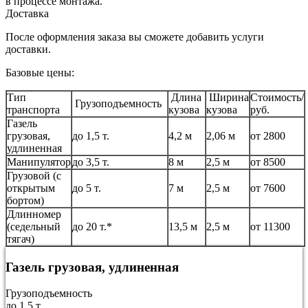
в процессе монтажа.
Доставка
После оформления заказа вы сможете добавить услуги
доставки.
Базовые цены:
Тип
Длина
Ширина
Стоимость/
Грузоподъемность
транспорта
кузова
кузова
руб.
Газель
грузовая,
до 1,5 т.
4,2 м
2,06 м
от 2800
удлиненная
Манипулятор
до 3,5 т.
8 м
2,5 м
от 8500
Грузовой (с
открытым
до 5 т.
7 м
2,5 м
от 7600
бортом)
Длинномер
(седельный
до 20 т.*
13,5 м
2,5 м
от 11300
тягач)
Газель грузовая, удлиненная
Грузоподъемность
до 1,5 т.