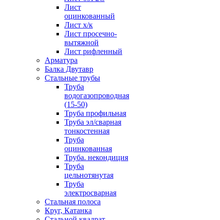
Лист
оцинкованный
Лист х/к
Лист просечно-
вытяжной
Лист рифленный
Арматура
Балка Двутавр
Стальные трубы
Труба
водогазопроводная
(15-50)
Труба профильная
Труба эл/сварная
тонкостенная
Труба
оцинкованная
Труба. некондиция
Труба
цельнотянутая
Труба
электросварная
Стальная полоса
Круг, Катанка
Стальной квадрат