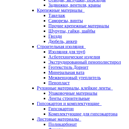
Задвижки, вентиля, краны
Крепежные материалы
Такелаж
Саморезы, винты
Прочие крепежные материалы
Шурупы, гайки, шайбы
Гвозди
Дюбель, анкер
Строительная изоляция
Изоляция для труб
Асботехнические изделия
Экструдированный пенополистирол
Геотекстиль Дорнит
Минеральная вата
Межвенцовый утеплитель
Пенопласт
Рулонные материалы, клейкие ленты
Упаковочные материалы
Ленты строительные
Гипсокартон и комплектующие
Гипсокартон
Комплектующие для гипсокартона
Листовые материалы
Поликарбонат