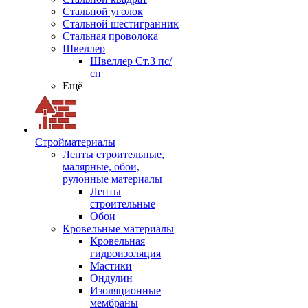
Стальной уголок
Стальной шестигранник
Стальная проволока
Швеллер
Швеллер Ст.3 пс/
сп
Ещё
Стройматериалы
Ленты строительные,
малярные, обои,
рулонные материалы
Ленты
строительные
Обои
Кровельные материалы
Кровельная
гидроизоляция
Мастики
Ондулин
Изоляционные
мембраны