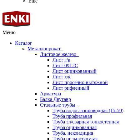
Ещё
Меню
Каталог
Металлопрокат
Листовое железо
Лист г/к
Лист 09Г2С
Лист оцинкованный
Лист х/к
Лист просечно-вытяжной
Лист рифленный
Арматура
Балка Двутавр
Стальные трубы
Труба водогазопроводная (15-50)
Труба профильная
Труба эл/сварная тонкостенная
Труба оцинкованная
Труба. некондиция
Труба цельнотянутая