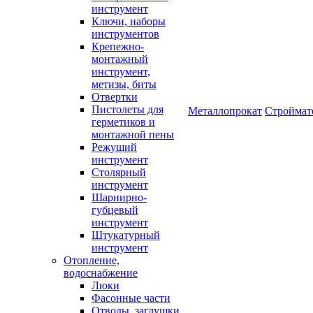
инструмент
Ключи, наборы
инструментов
Крепежно-
монтажный
инструмент,
метизы, биты
Отвертки
Пистолеты для
Металлопрокат
Строймат
герметиков и
монтажной пены
Режущий
инструмент
Столярный
инструмент
Шарнирно-
губцевый
инструмент
Штукатурный
инструмент
Отопление,
водоснабжение
Люки
Фасонные части
Отводы, заглушки,