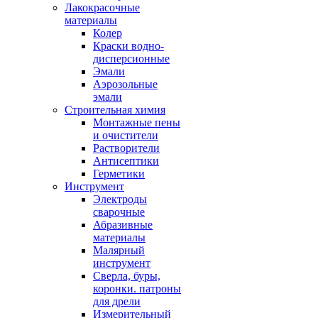
Лакокрасочные
материалы
Колер
Краски водно-
дисперсионные
Эмали
Аэрозольные
эмали
Строительная химия
Монтажные пены
и очистители
Растворители
Антисептики
Герметики
Инструмент
Электроды
сварочные
Абразивные
материалы
Малярный
инструмент
Сверла, буры,
коронки. патроны
для дрели
Измерительный