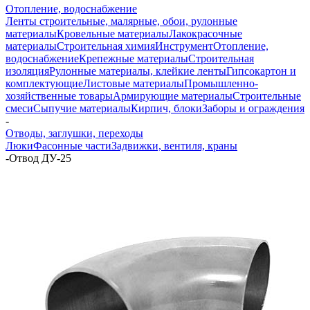
Отопление, водоснабжение
Ленты строительные, малярные, обои, рулонные
материалы
Кровельные материалы
Лакокрасочные
материалы
Строительная химия
Инструмент
Отопление,
водоснабжение
Крепежные материалы
Строительная
изоляция
Рулонные материалы, клейкие ленты
Гипсокартон и
комплектующие
Листовые материалы
Промышленно-
хозяйственные товары
Армирующие материалы
Строительные
смеси
Сыпучие материалы
Кирпич, блоки
Заборы и ограждения
-
Отводы, заглушки, переходы
Люки
Фасонные части
Задвижки, вентиля, краны
-
Отвод ДУ-25