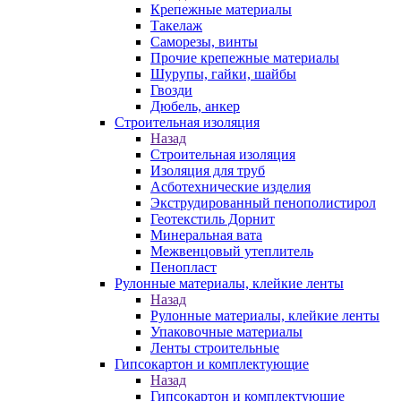
Крепежные материалы
Такелаж
Саморезы, винты
Прочие крепежные материалы
Шурупы, гайки, шайбы
Гвозди
Дюбель, анкер
Строительная изоляция
Назад
Строительная изоляция
Изоляция для труб
Асботехнические изделия
Экструдированный пенополистирол
Геотекстиль Дорнит
Минеральная вата
Межвенцовый утеплитель
Пенопласт
Рулонные материалы, клейкие ленты
Назад
Рулонные материалы, клейкие ленты
Упаковочные материалы
Ленты строительные
Гипсокартон и комплектующие
Назад
Гипсокартон и комплектующие