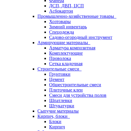
Фанера
ДСП, ДВП, ЦСП
Асбокартон
Промышленно-хозяйственные товары
Хозтовары
Зимний инвентарь
Спецодежда
Садово-огородный инструмент
Армирующие материалы
Арматура композитная
Комплектующие
Проволока
Сетка кладочная
Строительные смеси
Грунтовки
Цемент
Общестроительные смеси
Плиточные клеи
Смеси для устройства полов
Шпатлевки
Штукатурки
Сыпучие материалы
Кирпич, блоки
Блоки
Кирпич