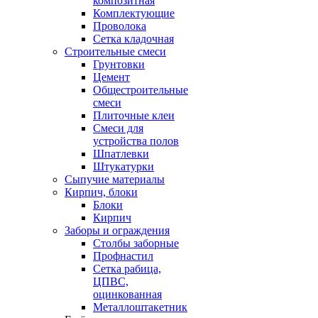
композитная
Комплектующие
Проволока
Сетка кладочная
Строительные смеси
Грунтовки
Цемент
Общестроительные
смеси
Плиточные клеи
Смеси для
устройства полов
Шпатлевки
Штукатурки
Сыпучие материалы
Кирпич, блоки
Блоки
Кирпич
Заборы и ограждения
Столбы заборные
Профнастил
Сетка рабица,
ЦПВС,
оцинкованная
Металлоштакетник