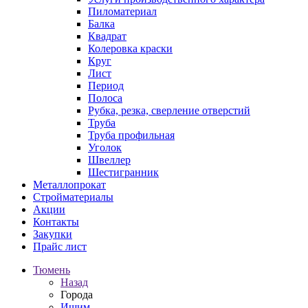
Пиломатериал
Балка
Квадрат
Колеровка краски
Круг
Лист
Период
Полоса
Рубка, резка, сверление отверстий
Труба
Труба профильная
Уголок
Швеллер
Шестигранник
Металлопрокат
Стройматериалы
Акции
Контакты
Закупки
Прайс лист
Тюмень
Назад
Города
Ишим