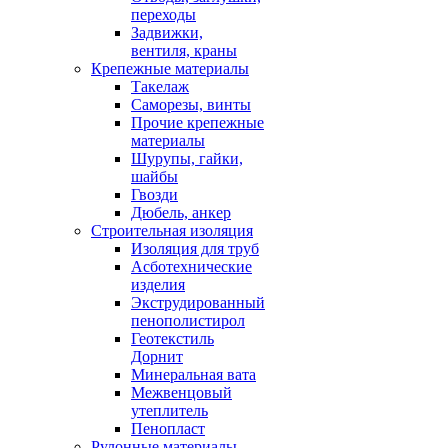
переходы
Задвижки,
вентиля, краны
Крепежные материалы
Такелаж
Саморезы, винты
Прочие крепежные
материалы
Шурупы, гайки,
шайбы
Гвозди
Дюбель, анкер
Строительная изоляция
Изоляция для труб
Асботехнические
изделия
Экструдированный
пенополистирол
Геотекстиль
Дорнит
Минеральная вата
Межвенцовый
утеплитель
Пенопласт
Рулонные материалы,