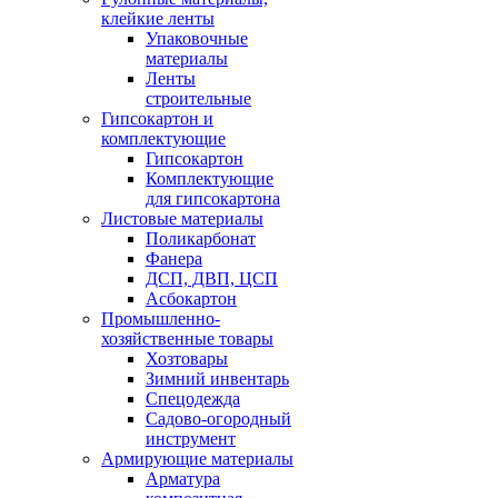
клейкие ленты
Упаковочные
материалы
Ленты
строительные
Гипсокартон и
комплектующие
Гипсокартон
Комплектующие
для гипсокартона
Листовые материалы
Поликарбонат
Фанера
ДСП, ДВП, ЦСП
Асбокартон
Промышленно-
хозяйственные товары
Хозтовары
Зимний инвентарь
Спецодежда
Садово-огородный
инструмент
Армирующие материалы
Арматура