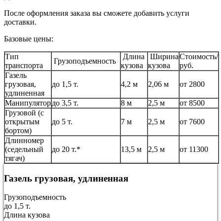
После оформления заказа вы сможете добавить услуги
доставки.
Базовые цены:
Тип
Длина
Ширина
Стоимость/
Грузоподъемность
транспорта
кузова
кузова
руб.
Газель
грузовая,
до 1,5 т.
4,2 м
2,06 м
от 2800
удлиненная
Манипулятор
до 3,5 т.
8 м
2,5 м
от 8500
Грузовой (с
открытым
до 5 т.
7 м
2,5 м
от 7600
бортом)
Длинномер
(седельный
до 20 т.*
13,5 м
2,5 м
от 11300
тягач)
Газель грузовая, удлиненная
Грузоподъемность
до 1,5 т.
Длина кузова