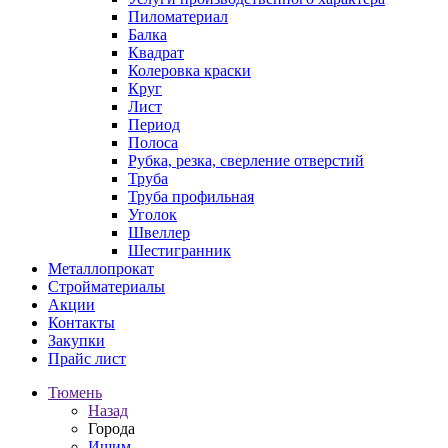
Пиломатериал
Балка
Квадрат
Колеровка краски
Круг
Лист
Период
Полоса
Рубка, резка, сверление отверстий
Труба
Труба профильная
Уголок
Швеллер
Шестигранник
Металлопрокат
Стройматериалы
Акции
Контакты
Закупки
Прайс лист
Тюмень
Назад
Города
Ишим