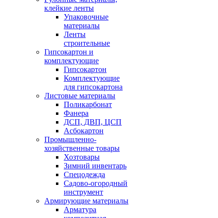
клейкие ленты
Упаковочные
материалы
Ленты
строительные
Гипсокартон и
комплектующие
Гипсокартон
Комплектующие
для гипсокартона
Листовые материалы
Поликарбонат
Фанера
ДСП, ДВП, ЦСП
Асбокартон
Промышленно-
хозяйственные товары
Хозтовары
Зимний инвентарь
Спецодежда
Садово-огородный
инструмент
Армирующие материалы
Арматура