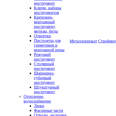
инструмент
Ключи, наборы
инструментов
Крепежно-
монтажный
инструмент,
метизы, биты
Отвертки
Пистолеты для
Металлопрокат
Строймат
герметиков и
монтажной пены
Режущий
инструмент
Столярный
инструмент
Шарнирно-
губцевый
инструмент
Штукатурный
инструмент
Отопление,
водоснабжение
Люки
Фасонные части
Отводы, заглушки,