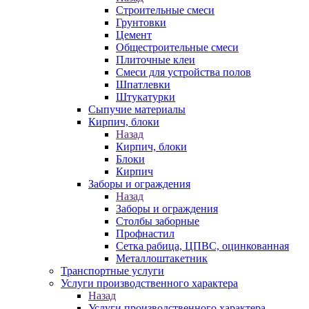
Строительные смеси
Грунтовки
Цемент
Общестроительные смеси
Плиточные клеи
Смеси для устройства полов
Шпатлевки
Штукатурки
Сыпучие материалы
Кирпич, блоки
Назад
Кирпич, блоки
Блоки
Кирпич
Заборы и ограждения
Назад
Заборы и ограждения
Столбы заборные
Профнастил
Сетка рабица, ЦПВС, оцинкованная
Металлоштакетник
Транспортные услуги
Услуги производственного характера
Назад
Услуги производственного характера