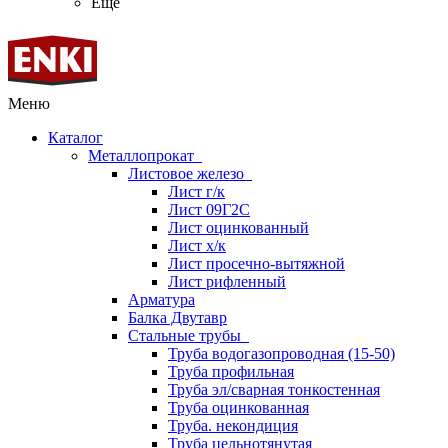
Ещё
Меню
Каталог
Металлопрокат
Листовое железо
Лист г/к
Лист 09Г2С
Лист оцинкованный
Лист х/к
Лист просечно-вытяжной
Лист рифленный
Арматура
Балка Двутавр
Стальные трубы
Труба водогазопроводная (15-50)
Труба профильная
Труба эл/сварная тонкостенная
Труба оцинкованная
Труба. некондиция
Труба цельнотянутая