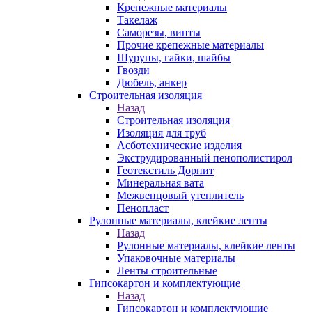
Крепежные материалы
Такелаж
Саморезы, винты
Прочие крепежные материалы
Шурупы, гайки, шайбы
Гвозди
Дюбель, анкер
Строительная изоляция
Назад
Строительная изоляция
Изоляция для труб
Асботехнические изделия
Экструдированный пенополистирол
Геотекстиль Дорнит
Минеральная вата
Межвенцовый утеплитель
Пенопласт
Рулонные материалы, клейкие ленты
Назад
Рулонные материалы, клейкие ленты
Упаковочные материалы
Ленты строительные
Гипсокартон и комплектующие
Назад
Гипсокартон и комплектующие