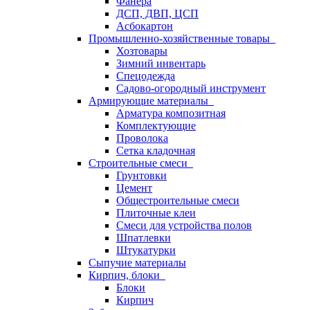
Фанера
ДСП, ДВП, ЦСП
Асбокартон
Промышленно-хозяйственные товары
Хозтовары
Зимний инвентарь
Спецодежда
Садово-огородный инструмент
Армирующие материалы
Арматура композитная
Комплектующие
Проволока
Сетка кладочная
Строительные смеси
Грунтовки
Цемент
Общестроительные смеси
Плиточные клеи
Смеси для устройства полов
Шпатлевки
Штукатурки
Сыпучие материалы
Кирпич, блоки
Блоки
Кирпич