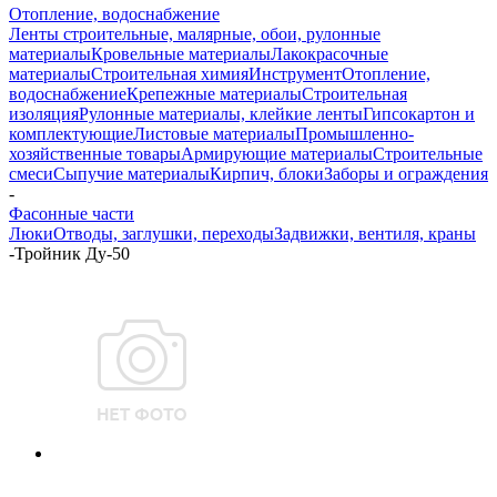
Отопление, водоснабжение
Ленты строительные, малярные, обои, рулонные
материалы
Кровельные материалы
Лакокрасочные
материалы
Строительная химия
Инструмент
Отопление,
водоснабжение
Крепежные материалы
Строительная
изоляция
Рулонные материалы, клейкие ленты
Гипсокартон и
комплектующие
Листовые материалы
Промышленно-
хозяйственные товары
Армирующие материалы
Строительные
смеси
Сыпучие материалы
Кирпич, блоки
Заборы и ограждения
-
Фасонные части
Люки
Отводы, заглушки, переходы
Задвижки, вентиля, краны
-
Тройник Ду-50