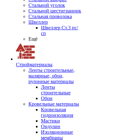
Стальной уголок
Стальной шестигранник
Стальная проволока
Швеллер
Швеллер Ст.3 пс/
сп
Ещё
Стройматериалы
Ленты строительные,
малярные, обои,
рулонные материалы
Ленты
строительные
Обои
Кровельные материалы
Кровельная
гидроизоляция
Мастики
Ондулин
Изоляционные
мембраны