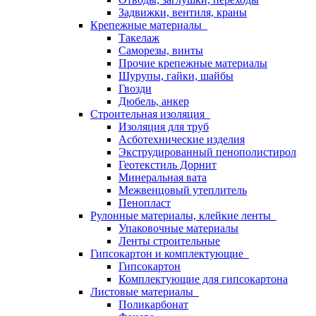
Задвижки, вентиля, краны
Крепежные материалы
Такелаж
Саморезы, винты
Прочие крепежные материалы
Шурупы, гайки, шайбы
Гвозди
Дюбель, анкер
Строительная изоляция
Изоляция для труб
Асботехнические изделия
Экструдированный пенополистирол
Геотекстиль Дорнит
Минеральная вата
Межвенцовый утеплитель
Пенопласт
Рулонные материалы, клейкие ленты
Упаковочные материалы
Ленты строительные
Гипсокартон и комплектующие
Гипсокартон
Комплектующие для гипсокартона
Листовые материалы
Поликарбонат