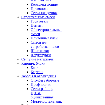
композитная
Комплектующие
Проволока
Сетка кладочная
Строительные смеси
Грунтовки
Цемент
Общестроительные
смеси
Плиточные клеи
Смеси для
устройства полов
Шпатлевки
Штукатурки
Сыпучие материалы
Кирпич, блоки
Блоки
Кирпич
Заборы и ограждения
Столбы заборные
Профнастил
Сетка рабица,
ЦПВС,
оцинкованная
Металлоштакетник