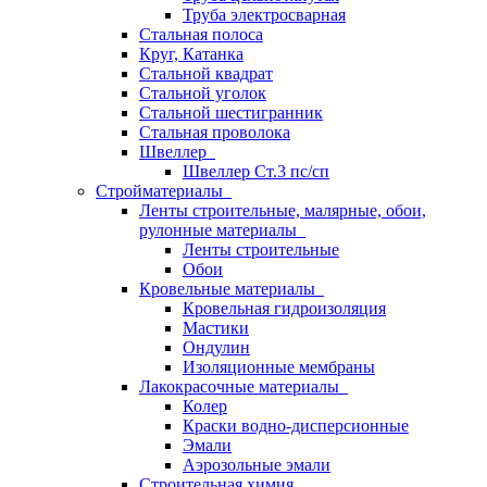
Труба электросварная
Стальная полоса
Круг, Катанка
Стальной квадрат
Стальной уголок
Стальной шестигранник
Стальная проволока
Швеллер
Швеллер Ст.3 пс/сп
Стройматериалы
Ленты строительные, малярные, обои,
рулонные материалы
Ленты строительные
Обои
Кровельные материалы
Кровельная гидроизоляция
Мастики
Ондулин
Изоляционные мембраны
Лакокрасочные материалы
Колер
Краски водно-дисперсионные
Эмали
Аэрозольные эмали
Строительная химия