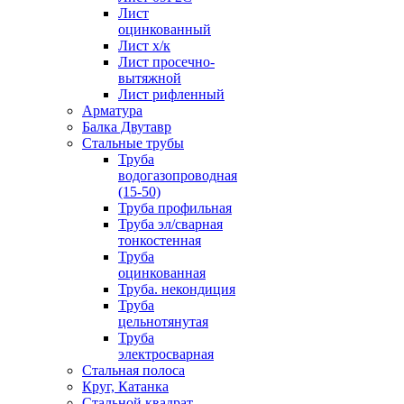
Лист
оцинкованный
Лист х/к
Лист просечно-
вытяжной
Лист рифленный
Арматура
Балка Двутавр
Стальные трубы
Труба
водогазопроводная
(15-50)
Труба профильная
Труба эл/сварная
тонкостенная
Труба
оцинкованная
Труба. некондиция
Труба
цельнотянутая
Труба
электросварная
Стальная полоса
Круг, Катанка
Стальной квадрат