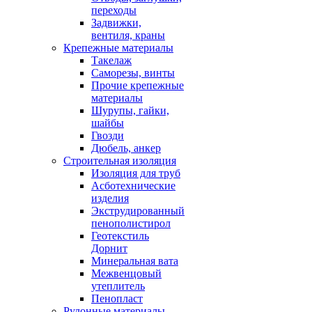
переходы
Задвижки,
вентиля, краны
Крепежные материалы
Такелаж
Саморезы, винты
Прочие крепежные
материалы
Шурупы, гайки,
шайбы
Гвозди
Дюбель, анкер
Строительная изоляция
Изоляция для труб
Асботехнические
изделия
Экструдированный
пенополистирол
Геотекстиль
Дорнит
Минеральная вата
Межвенцовый
утеплитель
Пенопласт
Рулонные материалы,