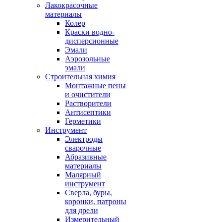
Лакокрасочные
материалы
Колер
Краски водно-
дисперсионные
Эмали
Аэрозольные
эмали
Строительная химия
Монтажные пены
и очистители
Растворители
Антисептики
Герметики
Инструмент
Электроды
сварочные
Абразивные
материалы
Малярный
инструмент
Сверла, буры,
коронки. патроны
для дрели
Измерительный