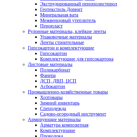
Экструдированный пенополистирол
Геотекстиль Дорнит
Минеральная вата
Межвенцовый утеплитель
Пенопласт
Рулонные материалы, клейкие ленты
Упаковочные материалы
Ленты строительные
Гипсокартон и комплектующие
Гипсокартон
Комплектующие для гипсокартона
Листовые материалы
Поликарбонат
Фанера
ДСП, ДВП, ЦСП
Асбокартон
Промышленно-хозяйственные товары
Хозтовары
Зимний инвентарь
Спецодежда
Садово-огородный инструмент
Армирующие материалы
Арматура композитная
Комплектующие
Проволока