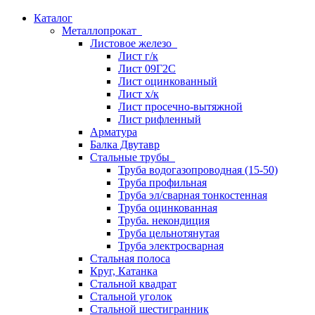
Каталог
Металлопрокат
Листовое железо
Лист г/к
Лист 09Г2С
Лист оцинкованный
Лист х/к
Лист просечно-вытяжной
Лист рифленный
Арматура
Балка Двутавр
Стальные трубы
Труба водогазопроводная (15-50)
Труба профильная
Труба эл/сварная тонкостенная
Труба оцинкованная
Труба. некондиция
Труба цельнотянутая
Труба электросварная
Стальная полоса
Круг, Катанка
Стальной квадрат
Стальной уголок
Стальной шестигранник