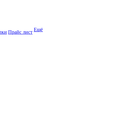
Ещё
пки
Прайс лист