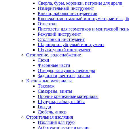
Сверла, буры, коронки. патроны для дрели
Измерительный инструмент
Ключи, наборы инструментов
Крепежно-монтажный инструмент, метизы, 
Отвертки
Пистолеты для герметиков и монтажной пен
Режущий инструмент
Столярный инструмент
Шарнирно-губцевый инструмент
Штукатурный инструмент
Отопление, водоснабжение
Люки
Фасонные части
Отводы, заглушки, переходы
Задвижки, вентиля, краны
Крепежные материалы
Такелаж
Саморезы, винты
Прочие крепежные материалы
Шурупы, гайки, шайбы
Гвозди
Дюбель, анкер
Строительная изоляция
Изоляция для труб
Асботехнические изделия