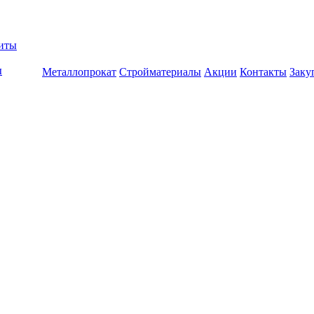
биты
ы
Металлопрокат
Стройматериалы
Акции
Контакты
Заку