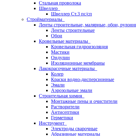
Стальная проволока
Швеллер
Швеллер Ст.3 пс/сп
Стройматериалы
Ленты строительные, малярные, обои, рулон
Ленты строительные
Обои
Кровельные материалы
Кровельная гидроизоляция
Мастики
Ондулин
Изоляционные мембраны
Лакокрасочные материалы
Колер
Краски водно-дисперсионные
Эмали
Аэрозольные эмали
Строительная химия
Монтажные пены и очистители
Растворители
Антисептики
Герметики
Инструмент
Электроды сварочные
Абразивные материалы