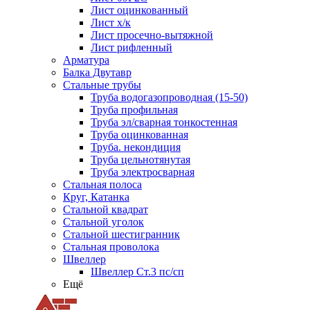
Лист оцинкованный
Лист х/к
Лист просечно-вытяжной
Лист рифленный
Арматура
Балка Двутавр
Стальные трубы
Труба водогазопроводная (15-50)
Труба профильная
Труба эл/сварная тонкостенная
Труба оцинкованная
Труба. некондиция
Труба цельнотянутая
Труба электросварная
Стальная полоса
Круг, Катанка
Стальной квадрат
Стальной уголок
Стальной шестигранник
Стальная проволока
Швеллер
Швеллер Ст.3 пс/сп
Ещё