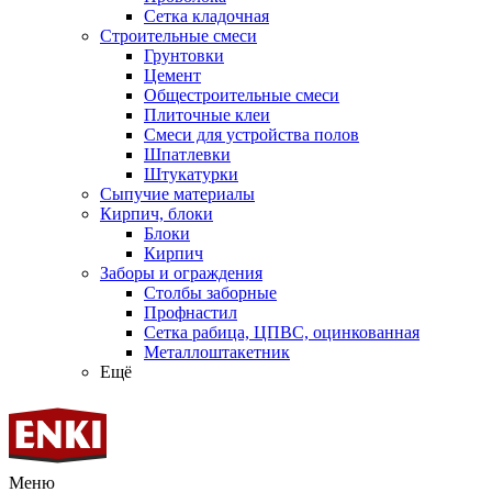
Сетка кладочная
Строительные смеси
Грунтовки
Цемент
Общестроительные смеси
Плиточные клеи
Смеси для устройства полов
Шпатлевки
Штукатурки
Сыпучие материалы
Кирпич, блоки
Блоки
Кирпич
Заборы и ограждения
Столбы заборные
Профнастил
Сетка рабица, ЦПВС, оцинкованная
Металлоштакетник
Ещё
Меню