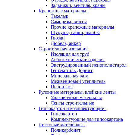
Задвижки, вентиля, краны
Крепежные материалы
Такелаж
Саморезы, винты
Прочие крепежные материалы
Шурупы, гайки, шайбы
Гвозди
Дюбель, анкер
Строительная изоляция
Изоляция для труб
Асботехнические изделия
Экструдированный пенополистирол
Геотекстиль Дорнит
Минеральная вата
Межвенцовый утеплитель
Пенопласт
Рулонные материалы, клейкие ленты
Упаковочные материалы
Ленты строительные
Гипсокартон и комплектующие
Гипсокартон
Комплектующие для гипсокартона
Листовые материалы
Поликарбонат