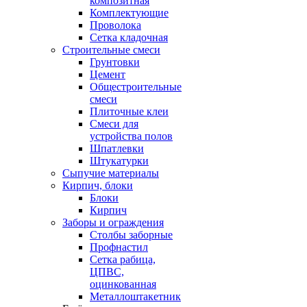
композитная
Комплектующие
Проволока
Сетка кладочная
Строительные смеси
Грунтовки
Цемент
Общестроительные
смеси
Плиточные клеи
Смеси для
устройства полов
Шпатлевки
Штукатурки
Сыпучие материалы
Кирпич, блоки
Блоки
Кирпич
Заборы и ограждения
Столбы заборные
Профнастил
Сетка рабица,
ЦПВС,
оцинкованная
Металлоштакетник