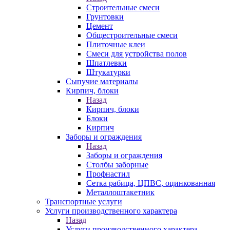
Строительные смеси
Грунтовки
Цемент
Общестроительные смеси
Плиточные клеи
Смеси для устройства полов
Шпатлевки
Штукатурки
Сыпучие материалы
Кирпич, блоки
Назад
Кирпич, блоки
Блоки
Кирпич
Заборы и ограждения
Назад
Заборы и ограждения
Столбы заборные
Профнастил
Сетка рабица, ЦПВС, оцинкованная
Металлоштакетник
Транспортные услуги
Услуги производственного характера
Назад
Услуги производственного характера