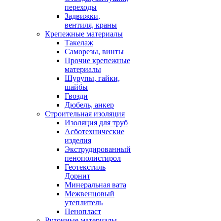
переходы
Задвижки,
вентиля, краны
Крепежные материалы
Такелаж
Саморезы, винты
Прочие крепежные
материалы
Шурупы, гайки,
шайбы
Гвозди
Дюбель, анкер
Строительная изоляция
Изоляция для труб
Асботехнические
изделия
Экструдированный
пенополистирол
Геотекстиль
Дорнит
Минеральная вата
Межвенцовый
утеплитель
Пенопласт
Рулонные материалы,