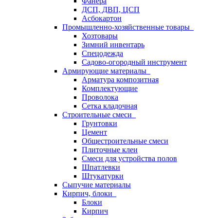
Фанера
ДСП, ДВП, ЦСП
Асбокартон
Промышленно-хозяйственные товары
Хозтовары
Зимний инвентарь
Спецодежда
Садово-огородный инструмент
Армирующие материалы
Арматура композитная
Комплектующие
Проволока
Сетка кладочная
Строительные смеси
Грунтовки
Цемент
Общестроительные смеси
Плиточные клеи
Смеси для устройства полов
Шпатлевки
Штукатурки
Сыпучие материалы
Кирпич, блоки
Блоки
Кирпич