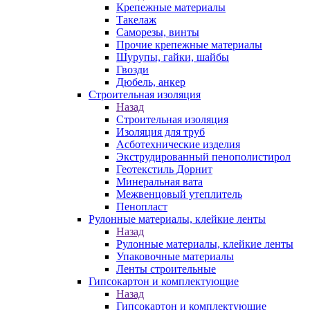
Крепежные материалы
Такелаж
Саморезы, винты
Прочие крепежные материалы
Шурупы, гайки, шайбы
Гвозди
Дюбель, анкер
Строительная изоляция
Назад
Строительная изоляция
Изоляция для труб
Асботехнические изделия
Экструдированный пенополистирол
Геотекстиль Дорнит
Минеральная вата
Межвенцовый утеплитель
Пенопласт
Рулонные материалы, клейкие ленты
Назад
Рулонные материалы, клейкие ленты
Упаковочные материалы
Ленты строительные
Гипсокартон и комплектующие
Назад
Гипсокартон и комплектующие