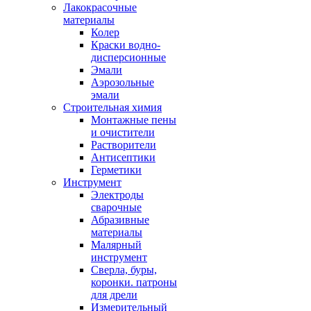
Лакокрасочные
материалы
Колер
Краски водно-
дисперсионные
Эмали
Аэрозольные
эмали
Строительная химия
Монтажные пены
и очистители
Растворители
Антисептики
Герметики
Инструмент
Электроды
сварочные
Абразивные
материалы
Малярный
инструмент
Сверла, буры,
коронки. патроны
для дрели
Измерительный