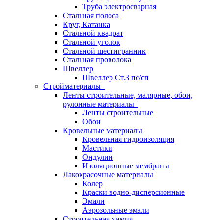
Труба электросварная
Стальная полоса
Круг, Катанка
Стальной квадрат
Стальной уголок
Стальной шестигранник
Стальная проволока
Швеллер
Швеллер Ст.3 пс/сп
Стройматериалы
Ленты строительные, малярные, обои,
рулонные материалы
Ленты строительные
Обои
Кровельные материалы
Кровельная гидроизоляция
Мастики
Ондулин
Изоляционные мембраны
Лакокрасочные материалы
Колер
Краски водно-дисперсионные
Эмали
Аэрозольные эмали
Строительная химия