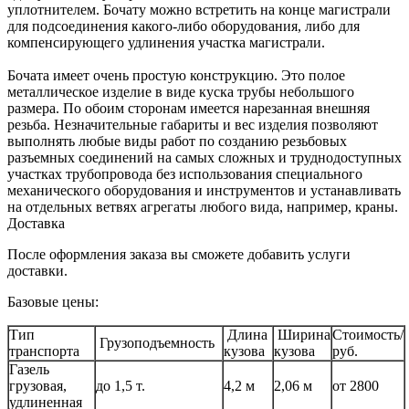
уплотнителем. Бочату можно встретить на конце магистрали
для подсоединения какого-либо оборудования, либо для
компенсирующего удлинения участка магистрали.
Бочата имеет очень простую конструкцию. Это полое
металлическое изделие в виде куска трубы небольшого
размера. По обоим сторонам имеется нарезанная внешняя
резьба. Незначительные габариты и вес изделия позволяют
выполнять любые виды работ по созданию резьбовых
разъемных соединений на самых сложных и труднодоступных
участках трубопровода без использования специального
механического оборудования и инструментов и устанавливать
на отдельных ветвях агрегаты любого вида, например, краны.
Доставка
После оформления заказа вы сможете добавить услуги
доставки.
Базовые цены:
Тип
Длина
Ширина
Стоимость/
Грузоподъемность
транспорта
кузова
кузова
руб.
Газель
грузовая,
до 1,5 т.
4,2 м
2,06 м
от 2800
удлиненная