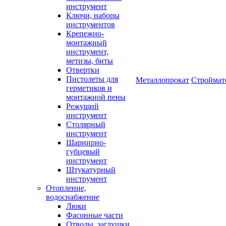
инструмент
Ключи, наборы
инструментов
Крепежно-
монтажный
инструмент,
метизы, биты
Отвертки
Пистолеты для
Металлопрокат
Строймат
герметиков и
монтажной пены
Режущий
инструмент
Столярный
инструмент
Шарнирно-
губцевый
инструмент
Штукатурный
инструмент
Отопление,
водоснабжение
Люки
Фасонные части
Отводы, заглушки,