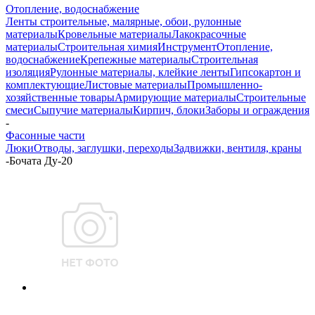
Отопление, водоснабжение
Ленты строительные, малярные, обои, рулонные
материалы
Кровельные материалы
Лакокрасочные
материалы
Строительная химия
Инструмент
Отопление,
водоснабжение
Крепежные материалы
Строительная
изоляция
Рулонные материалы, клейкие ленты
Гипсокартон и
комплектующие
Листовые материалы
Промышленно-
хозяйственные товары
Армирующие материалы
Строительные
смеси
Сыпучие материалы
Кирпич, блоки
Заборы и ограждения
-
Фасонные части
Люки
Отводы, заглушки, переходы
Задвижки, вентиля, краны
-
Бочата Ду-20