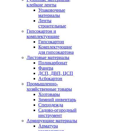
клейкие ленты
Упаковочные
материалы
Ленты
строительные
Гипсокартон и
комплектующие
Гипсокартон
Комплектующие
для гипсокартона
Листовые материалы
Поликарбонат
Фанера
ДСП, ДВП, ЦСП
Асбокартон
Промышленно-
хозяйственные товары
Хозтовары
Зимний инвентарь
Спецодежда
Садово-огородный
инструмент
Армирующие материалы
Арматура