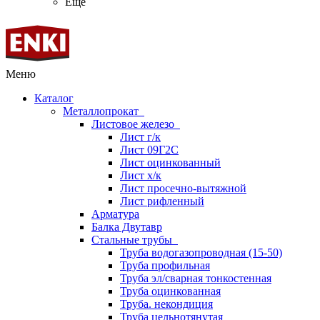
Ещё
Меню
Каталог
Металлопрокат
Листовое железо
Лист г/к
Лист 09Г2С
Лист оцинкованный
Лист х/к
Лист просечно-вытяжной
Лист рифленный
Арматура
Балка Двутавр
Стальные трубы
Труба водогазопроводная (15-50)
Труба профильная
Труба эл/сварная тонкостенная
Труба оцинкованная
Труба. некондиция
Труба цельнотянутая