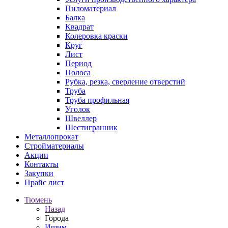
Пиломатериал
Балка
Квадрат
Колеровка краски
Круг
Лист
Период
Полоса
Рубка, резка, сверление отверстий
Труба
Труба профильная
Уголок
Швеллер
Шестигранник
Металлопрокат
Стройматериалы
Акции
Контакты
Закупки
Прайс лист
Тюмень
Назад
Города
Ишим