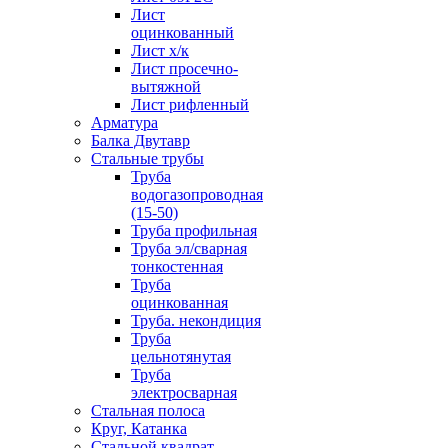
Лист
оцинкованный
Лист х/к
Лист просечно-
вытяжной
Лист рифленный
Арматура
Балка Двутавр
Стальные трубы
Труба
водогазопроводная
(15-50)
Труба профильная
Труба эл/сварная
тонкостенная
Труба
оцинкованная
Труба. некондиция
Труба
цельнотянутая
Труба
электросварная
Стальная полоса
Круг, Катанка
Стальной квадрат