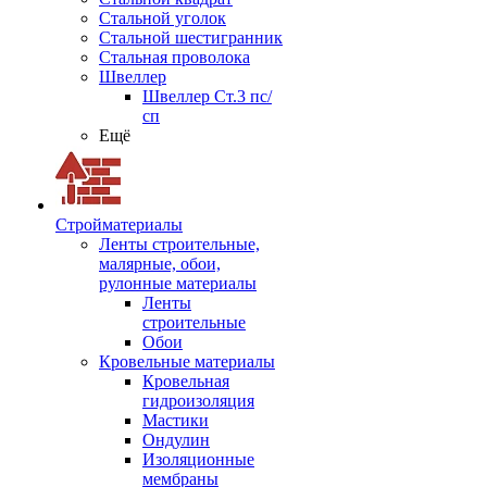
Стальной уголок
Стальной шестигранник
Стальная проволока
Швеллер
Швеллер Ст.3 пс/
сп
Ещё
Стройматериалы
Ленты строительные,
малярные, обои,
рулонные материалы
Ленты
строительные
Обои
Кровельные материалы
Кровельная
гидроизоляция
Мастики
Ондулин
Изоляционные
мембраны