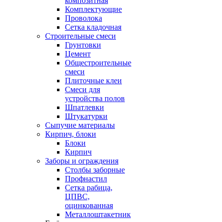
композитная
Комплектующие
Проволока
Сетка кладочная
Строительные смеси
Грунтовки
Цемент
Общестроительные
смеси
Плиточные клеи
Смеси для
устройства полов
Шпатлевки
Штукатурки
Сыпучие материалы
Кирпич, блоки
Блоки
Кирпич
Заборы и ограждения
Столбы заборные
Профнастил
Сетка рабица,
ЦПВС,
оцинкованная
Металлоштакетник