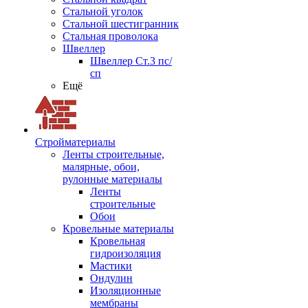
Стальной уголок
Стальной шестигранник
Стальная проволока
Швеллер
Швеллер Ст.3 пс/
сп
Ещё
Стройматериалы
Ленты строительные,
малярные, обои,
рулонные материалы
Ленты
строительные
Обои
Кровельные материалы
Кровельная
гидроизоляция
Мастики
Ондулин
Изоляционные
мембраны