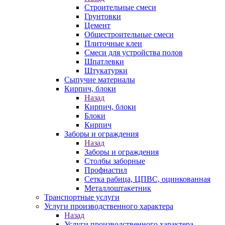
Строительные смеси
Грунтовки
Цемент
Общестроительные смеси
Плиточные клеи
Смеси для устройства полов
Шпатлевки
Штукатурки
Сыпучие материалы
Кирпич, блоки
Назад
Кирпич, блоки
Блоки
Кирпич
Заборы и ограждения
Назад
Заборы и ограждения
Столбы заборные
Профнастил
Сетка рабица, ЦПВС, оцинкованная
Металлоштакетник
Транспортные услуги
Услуги производственного характера
Назад
Услуги производственного характера