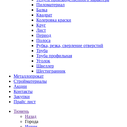
Пиломатериал
Балка
Квадрат
Колеровка краски
Круг
Лист
Период
Полоса
Рубка, резка, сверление отверстий
Труба
Труба профильная
Уголок
Швеллер
Шестигранник
Металлопрокат
Стройматериалы
Акции
Контакты
Закупки
Прайс лист
Тюмень
Назад
Города
Ишим