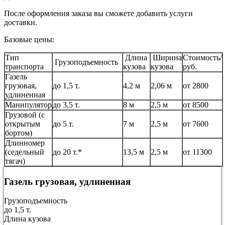
После оформления заказа вы сможете добавить услуги
доставки.
Базовые цены:
Тип
Длина
Ширина
Стоимость/
Грузоподъемность
транспорта
кузова
кузова
руб.
Газель
грузовая,
до 1,5 т.
4,2 м
2,06 м
от 2800
удлиненная
Манипулятор
до 3,5 т.
8 м
2,5 м
от 8500
Грузовой (с
открытым
до 5 т.
7 м
2,5 м
от 7600
бортом)
Длинномер
(седельный
до 20 т.*
13,5 м
2,5 м
от 11300
тягач)
Газель грузовая, удлиненная
Грузоподъемность
до 1,5 т.
Длина кузова