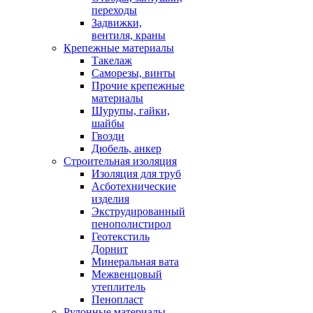
переходы
Задвижки,
вентиля, краны
Крепежные материалы
Такелаж
Саморезы, винты
Прочие крепежные
материалы
Шурупы, гайки,
шайбы
Гвозди
Дюбель, анкер
Строительная изоляция
Изоляция для труб
Асботехнические
изделия
Экструдированный
пенополистирол
Геотекстиль
Дорнит
Минеральная вата
Межвенцовый
утеплитель
Пенопласт
Рулонные материалы,