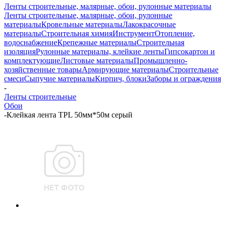
Ленты строительные, малярные, обои, рулонные материалы
Ленты строительные, малярные, обои, рулонные
материалы
Кровельные материалы
Лакокрасочные
материалы
Строительная химия
Инструмент
Отопление,
водоснабжение
Крепежные материалы
Строительная
изоляция
Рулонные материалы, клейкие ленты
Гипсокартон и
комплектующие
Листовые материалы
Промышленно-
хозяйственные товары
Армирующие материалы
Строительные
смеси
Сыпучие материалы
Кирпич, блоки
Заборы и ограждения
-
Ленты строительные
Обои
-
Клейкая лента TPL 50мм*50м серый