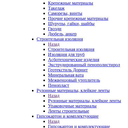
Крепежные материалы
Такелаж
Саморезы, винты
Прочие крепежные материалы
Шурупы, гайки, шайбы
Гвозди
Дюбель, анкер
Строительная изоляция
Назад
Строительная изоляция
Изоляция для труб
Асботехнические изделия
Экструдированный пенополистирол
Геотекстиль Дорнит
Минеральная вата
Межвенцовый утеплитель
Пенопласт
Рулонные материалы, клейкие ленты
Назад
Рулонные материалы, клейкие ленты
Упаковочные материалы
Ленты строительные
Гипсокартон и комплектующие
Назад
Гипсокартон и комплектующие