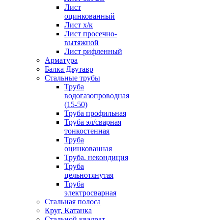
Лист
оцинкованный
Лист х/к
Лист просечно-
вытяжной
Лист рифленный
Арматура
Балка Двутавр
Стальные трубы
Труба
водогазопроводная
(15-50)
Труба профильная
Труба эл/сварная
тонкостенная
Труба
оцинкованная
Труба. некондиция
Труба
цельнотянутая
Труба
электросварная
Стальная полоса
Круг, Катанка
Стальной квадрат