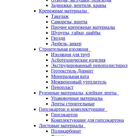
Задвижки, вентиля, краны
Крепежные материалы
Такелаж
Саморезы, винты
Прочие крепежные материалы
Шурупы, гайки, шайбы
Гвозди
Дюбель, анкер
Строительная изоляция
Изоляция для труб
Асботехнические изделия
Экструдированный пенополистирол
Геотекстиль Дорнит
Минеральная вата
Межвенцовый утеплитель
Пенопласт
Рулонные материалы, клейкие ленты
Упаковочные материалы
Ленты строительные
Гипсокартон и комплектующие
Гипсокартон
Комплектующие для гипсокартона
Листовые материалы
Поликарбонат