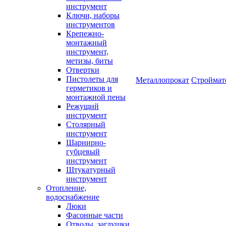
инструмент
Ключи, наборы
инструментов
Крепежно-
монтажный
инструмент,
метизы, биты
Отвертки
Пистолеты для
Металлопрокат
Строймат
герметиков и
монтажной пены
Режущий
инструмент
Столярный
инструмент
Шарнирно-
губцевый
инструмент
Штукатурный
инструмент
Отопление,
водоснабжение
Люки
Фасонные части
Отводы, заглушки,