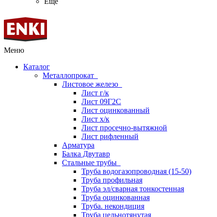
Ещё
Меню
Каталог
Металлопрокат
Листовое железо
Лист г/к
Лист 09Г2С
Лист оцинкованный
Лист х/к
Лист просечно-вытяжной
Лист рифленный
Арматура
Балка Двутавр
Стальные трубы
Труба водогазопроводная (15-50)
Труба профильная
Труба эл/сварная тонкостенная
Труба оцинкованная
Труба. некондиция
Труба цельнотянутая