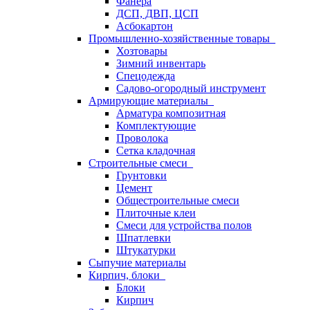
Фанера
ДСП, ДВП, ЦСП
Асбокартон
Промышленно-хозяйственные товары
Хозтовары
Зимний инвентарь
Спецодежда
Садово-огородный инструмент
Армирующие материалы
Арматура композитная
Комплектующие
Проволока
Сетка кладочная
Строительные смеси
Грунтовки
Цемент
Общестроительные смеси
Плиточные клеи
Смеси для устройства полов
Шпатлевки
Штукатурки
Сыпучие материалы
Кирпич, блоки
Блоки
Кирпич