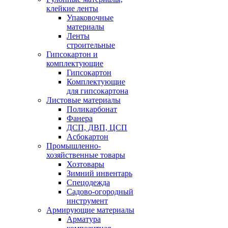
клейкие ленты
Упаковочные
материалы
Ленты
строительные
Гипсокартон и
комплектующие
Гипсокартон
Комплектующие
для гипсокартона
Листовые материалы
Поликарбонат
Фанера
ДСП, ДВП, ЦСП
Асбокартон
Промышленно-
хозяйственные товары
Хозтовары
Зимний инвентарь
Спецодежда
Садово-огородный
инструмент
Армирующие материалы
Арматура