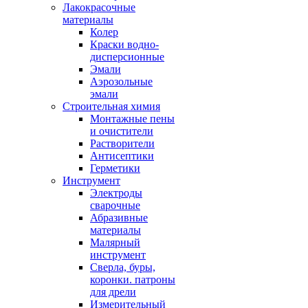
Лакокрасочные
материалы
Колер
Краски водно-
дисперсионные
Эмали
Аэрозольные
эмали
Строительная химия
Монтажные пены
и очистители
Растворители
Антисептики
Герметики
Инструмент
Электроды
сварочные
Абразивные
материалы
Малярный
инструмент
Сверла, буры,
коронки. патроны
для дрели
Измерительный