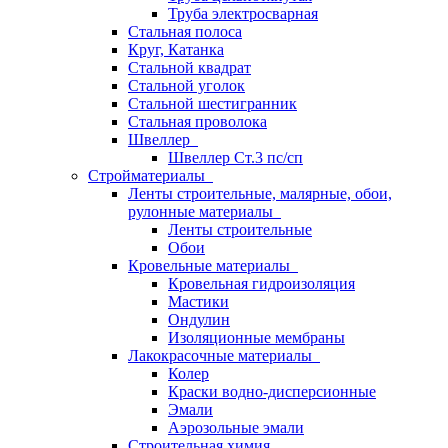
Труба электросварная
Стальная полоса
Круг, Катанка
Стальной квадрат
Стальной уголок
Стальной шестигранник
Стальная проволока
Швеллер
Швеллер Ст.3 пс/сп
Стройматериалы
Ленты строительные, малярные, обои,
рулонные материалы
Ленты строительные
Обои
Кровельные материалы
Кровельная гидроизоляция
Мастики
Ондулин
Изоляционные мембраны
Лакокрасочные материалы
Колер
Краски водно-дисперсионные
Эмали
Аэрозольные эмали
Строительная химия