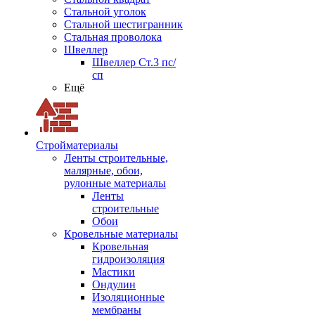
Стальной уголок
Стальной шестигранник
Стальная проволока
Швеллер
Швеллер Ст.3 пс/
сп
Ещё
Стройматериалы
Ленты строительные,
малярные, обои,
рулонные материалы
Ленты
строительные
Обои
Кровельные материалы
Кровельная
гидроизоляция
Мастики
Ондулин
Изоляционные
мембраны