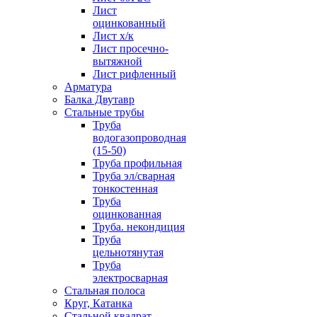
Лист
оцинкованный
Лист х/к
Лист просечно-
вытяжной
Лист рифленный
Арматура
Балка Двутавр
Стальные трубы
Труба
водогазопроводная
(15-50)
Труба профильная
Труба эл/сварная
тонкостенная
Труба
оцинкованная
Труба. некондиция
Труба
цельнотянутая
Труба
электросварная
Стальная полоса
Круг, Катанка
Стальной квадрат