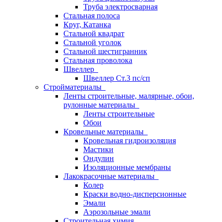
Труба электросварная
Стальная полоса
Круг, Катанка
Стальной квадрат
Стальной уголок
Стальной шестигранник
Стальная проволока
Швеллер
Швеллер Ст.3 пс/сп
Стройматериалы
Ленты строительные, малярные, обои,
рулонные материалы
Ленты строительные
Обои
Кровельные материалы
Кровельная гидроизоляция
Мастики
Ондулин
Изоляционные мембраны
Лакокрасочные материалы
Колер
Краски водно-дисперсионные
Эмали
Аэрозольные эмали
Строительная химия