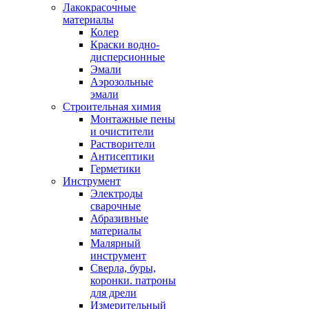
Лакокрасочные
материалы
Колер
Краски водно-
дисперсионные
Эмали
Аэрозольные
эмали
Строительная химия
Монтажные пены
и очистители
Растворители
Антисептики
Герметики
Инструмент
Электроды
сварочные
Абразивные
материалы
Малярный
инструмент
Сверла, буры,
коронки. патроны
для дрели
Измерительный