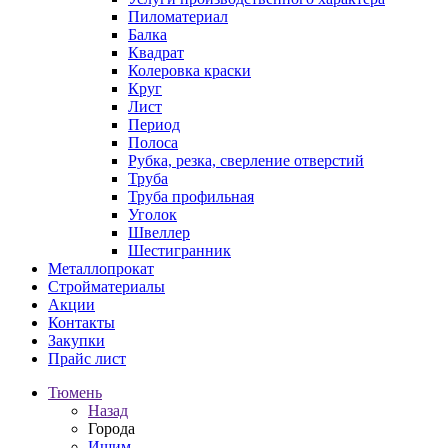
Пиломатериал
Балка
Квадрат
Колеровка краски
Круг
Лист
Период
Полоса
Рубка, резка, сверление отверстий
Труба
Труба профильная
Уголок
Швеллер
Шестигранник
Металлопрокат
Стройматериалы
Акции
Контакты
Закупки
Прайс лист
Тюмень
Назад
Города
Ишим