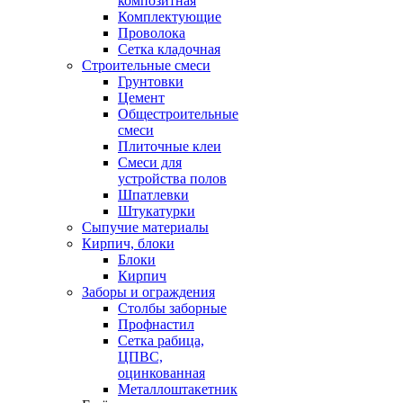
композитная
Комплектующие
Проволока
Сетка кладочная
Строительные смеси
Грунтовки
Цемент
Общестроительные
смеси
Плиточные клеи
Смеси для
устройства полов
Шпатлевки
Штукатурки
Сыпучие материалы
Кирпич, блоки
Блоки
Кирпич
Заборы и ограждения
Столбы заборные
Профнастил
Сетка рабица,
ЦПВС,
оцинкованная
Металлоштакетник