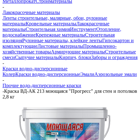
Металлопрокат
Стройматериалы
-
Лакокрасочные материалы
Ленты строительные, малярные, обои, рулонные
материалы
Кровельные материалы
Лакокрасочные
материалы
Строительная химия
Инструмент
Отопление,
водоснабжение
Крепежные материалы
Строительная
изоляция
Рулонные материалы, клейкие ленты
Гипсокартон и
комплектующие
Листовые материалы
Промышленно-
хозяйственные товары
Армирующие материалы
Строительные
смеси
Сыпучие материалы
Кирпич, блоки
Заборы и ограждения
-
Краски водно-дисперсионные
Колер
Краски водно-дисперсионные
Эмали
Аэрозольные эмали
-
Прочие водо-дисперсионные краски
-
Краска ВД-АК 213 моющаяся "Прогресс" для стен и потолков
2,8 кг