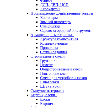
Фанера
ДСП, ДВП, ЦСП
Асбокартон
Промышленно-хозяйственные товары
Хозтовары
Зимний инвентарь
Спецодежда
Садово-огородный инструмент
Армирующие материалы
Арматура композитная
Комплектующие
Проволока
Сетка кладочная
Строительные смеси
Грунтовки
Цемент
Общестроительные смеси
Плиточные клеи
Смеси для устройства полов
Шпатлевки
Штукатурки
Сыпучие материалы
Кирпич, блоки
Блоки
Кирпич