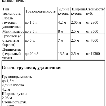
Базовые цены:
Тип
Длина
Ширина
Стоимость/
Грузоподъемность
транспорта
кузова
кузова
руб.
Газель
грузовая,
до 1,5 т.
4,2 м
2,06 м
от 2800
удлиненная
Манипулятор
до 3,5 т.
8 м
2,5 м
от 8500
Грузовой (с
открытым
до 5 т.
7 м
2,5 м
от 7600
бортом)
Длинномер
(седельный
до 20 т.*
13,5 м
2,5 м
от 11300
тягач)
Газель грузовая, удлиненная
Грузоподъемность
до 1,5 т.
Длина кузова
4,2 м
Ширина кузова
2,06 м
Стоимость/руб.