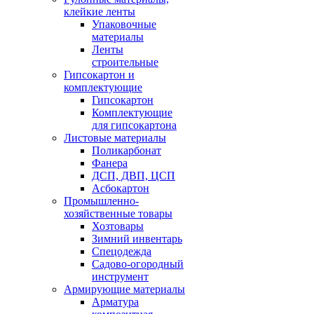
клейкие ленты
Упаковочные
материалы
Ленты
строительные
Гипсокартон и
комплектующие
Гипсокартон
Комплектующие
для гипсокартона
Листовые материалы
Поликарбонат
Фанера
ДСП, ДВП, ЦСП
Асбокартон
Промышленно-
хозяйственные товары
Хозтовары
Зимний инвентарь
Спецодежда
Садово-огородный
инструмент
Армирующие материалы
Арматура