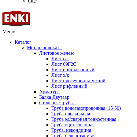
Ещё
Меню
Каталог
Металлопрокат
Листовое железо
Лист г/к
Лист 09Г2С
Лист оцинкованный
Лист х/к
Лист просечно-вытяжной
Лист рифленный
Арматура
Балка Двутавр
Стальные трубы
Труба водогазопроводная (15-50)
Труба профильная
Труба эл/сварная тонкостенная
Труба оцинкованная
Труба. некондиция
Труба цельнотянутая