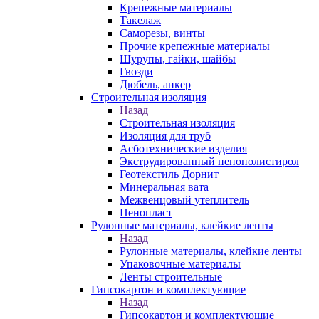
Крепежные материалы
Такелаж
Саморезы, винты
Прочие крепежные материалы
Шурупы, гайки, шайбы
Гвозди
Дюбель, анкер
Строительная изоляция
Назад
Строительная изоляция
Изоляция для труб
Асботехнические изделия
Экструдированный пенополистирол
Геотекстиль Дорнит
Минеральная вата
Межвенцовый утеплитель
Пенопласт
Рулонные материалы, клейкие ленты
Назад
Рулонные материалы, клейкие ленты
Упаковочные материалы
Ленты строительные
Гипсокартон и комплектующие
Назад
Гипсокартон и комплектующие