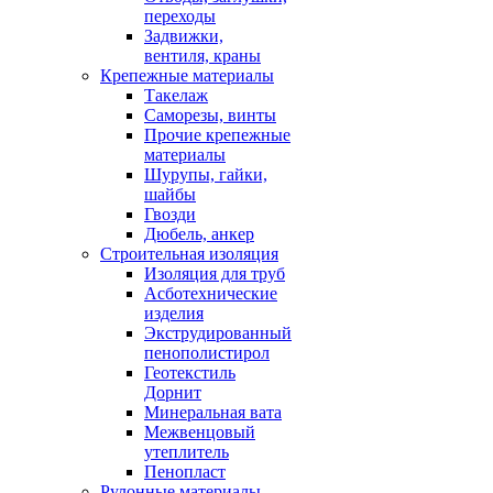
переходы
Задвижки,
вентиля, краны
Крепежные материалы
Такелаж
Саморезы, винты
Прочие крепежные
материалы
Шурупы, гайки,
шайбы
Гвозди
Дюбель, анкер
Строительная изоляция
Изоляция для труб
Асботехнические
изделия
Экструдированный
пенополистирол
Геотекстиль
Дорнит
Минеральная вата
Межвенцовый
утеплитель
Пенопласт
Рулонные материалы,