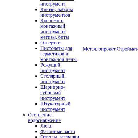
инструмент
Ключи, наборы
инструментов
Крепежно-
монтажный
инструмент,
метизы, биты
Отвертки
Пистолеты для
Металлопрокат
Строймат
герметиков и
монтажной пены
Режущий
инструмент
Столярный
инструмент
Шарнирно-
губцевый
инструмент
Штукатурный
инструмент
Отопление,
водоснабжение
Люки
Фасонные части
Отводы, заглушки,