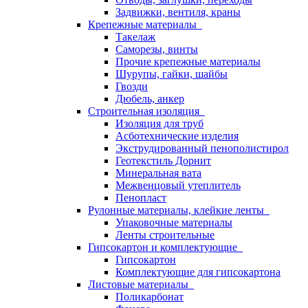
Задвижки, вентиля, краны
Крепежные материалы
Такелаж
Саморезы, винты
Прочие крепежные материалы
Шурупы, гайки, шайбы
Гвозди
Дюбель, анкер
Строительная изоляция
Изоляция для труб
Асботехнические изделия
Экструдированный пенополистирол
Геотекстиль Дорнит
Минеральная вата
Межвенцовый утеплитель
Пенопласт
Рулонные материалы, клейкие ленты
Упаковочные материалы
Ленты строительные
Гипсокартон и комплектующие
Гипсокартон
Комплектующие для гипсокартона
Листовые материалы
Поликарбонат