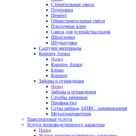
Строительные смеси
Грунтовки
Цемент
Общестроительные смеси
Плиточные клеи
Смеси для устройства полов
Шпатлевки
Штукатурки
Сыпучие материалы
Кирпич, блоки
Назад
Кирпич, блоки
Блоки
Кирпич
Заборы и ограждения
Назад
Заборы и ограждения
Столбы заборные
Профнастил
Сетка рабица, ЦПВС, оцинкованная
Металлоштакетник
Транспортные услуги
Услуги производственного характера
Назад
Услуги производственного характера