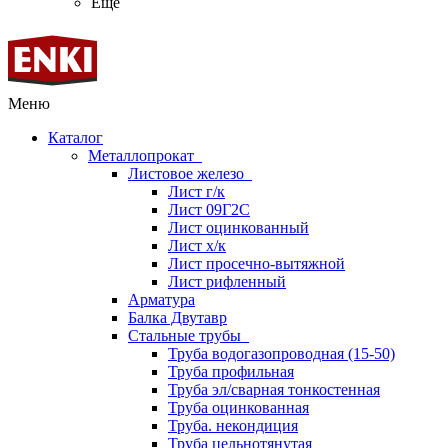
Ещё
Меню
Каталог
Металлопрокат
Листовое железо
Лист г/к
Лист 09Г2С
Лист оцинкованный
Лист х/к
Лист просечно-вытяжной
Лист рифленный
Арматура
Балка Двутавр
Стальные трубы
Труба водогазопроводная (15-50)
Труба профильная
Труба эл/сварная тонкостенная
Труба оцинкованная
Труба. некондиция
Труба цельнотянутая