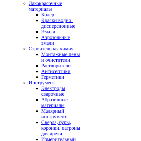
Лакокрасочные
материалы
Колер
Краски водно-
дисперсионные
Эмали
Аэрозольные
эмали
Строительная химия
Монтажные пены
и очистители
Растворители
Антисептики
Герметики
Инструмент
Электроды
сварочные
Абразивные
материалы
Малярный
инструмент
Сверла, буры,
коронки. патроны
для дрели
Измерительный