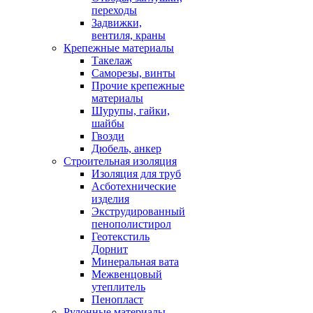
переходы
Задвижки,
вентиля, краны
Крепежные материалы
Такелаж
Саморезы, винты
Прочие крепежные
материалы
Шурупы, гайки,
шайбы
Гвозди
Дюбель, анкер
Строительная изоляция
Изоляция для труб
Асботехнические
изделия
Экструдированный
пенополистирол
Геотекстиль
Дорнит
Минеральная вата
Межвенцовый
утеплитель
Пенопласт
Рулонные материалы,