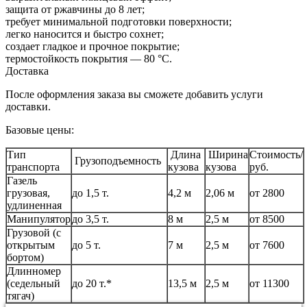
защита от ржавчины до 8 лет;
требует минимальной подготовки поверхности;
легко наносится и быстро сохнет;
создает гладкое и прочное покрытие;
термостойкость покрытия — 80 °С.
Доставка
После оформления заказа вы сможете добавить услуги
доставки.
Базовые цены:
Тип
Длина
Ширина
Стоимость/
Грузоподъемность
транспорта
кузова
кузова
руб.
Газель
грузовая,
до 1,5 т.
4,2 м
2,06 м
от 2800
удлиненная
Манипулятор
до 3,5 т.
8 м
2,5 м
от 8500
Грузовой (с
открытым
до 5 т.
7 м
2,5 м
от 7600
бортом)
Длинномер
(седельный
до 20 т.*
13,5 м
2,5 м
от 11300
тягач)