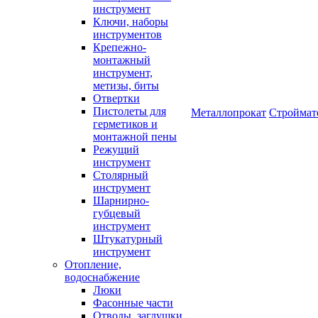
инструмент
Ключи, наборы
инструментов
Крепежно-
монтажный
инструмент,
метизы, биты
Отвертки
Пистолеты для
Металлопрокат
Строймат
герметиков и
монтажной пены
Режущий
инструмент
Столярный
инструмент
Шарнирно-
губцевый
инструмент
Штукатурный
инструмент
Отопление,
водоснабжение
Люки
Фасонные части
Отводы, заглушки,