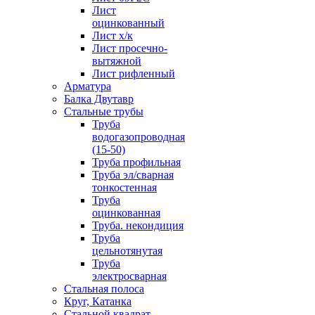
Лист
оцинкованный
Лист х/к
Лист просечно-
вытяжной
Лист рифленный
Арматура
Балка Двутавр
Стальные трубы
Труба
водогазопроводная
(15-50)
Труба профильная
Труба эл/сварная
тонкостенная
Труба
оцинкованная
Труба. некондиция
Труба
цельнотянутая
Труба
электросварная
Стальная полоса
Круг, Катанка
Стальной квадрат