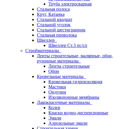
Труба электросварная
Стальная полоса
Круг, Катанка
Стальной квадрат
Стальной уголок
Стальной шестигранник
Стальная проволока
Швеллер
Швеллер Ст.3 пс/сп
Стройматериалы
Ленты строительные, малярные, обои,
рулонные материалы
Ленты строительные
Обои
Кровельные материалы
Кровельная гидроизоляция
Мастики
Ондулин
Изоляционные мембраны
Лакокрасочные материалы
Колер
Краски водно-дисперсионные
Эмали
Аэрозольные эмали
Строительная химия