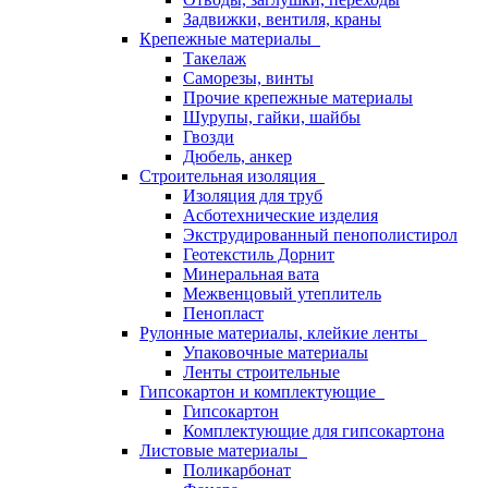
Задвижки, вентиля, краны
Крепежные материалы
Такелаж
Саморезы, винты
Прочие крепежные материалы
Шурупы, гайки, шайбы
Гвозди
Дюбель, анкер
Строительная изоляция
Изоляция для труб
Асботехнические изделия
Экструдированный пенополистирол
Геотекстиль Дорнит
Минеральная вата
Межвенцовый утеплитель
Пенопласт
Рулонные материалы, клейкие ленты
Упаковочные материалы
Ленты строительные
Гипсокартон и комплектующие
Гипсокартон
Комплектующие для гипсокартона
Листовые материалы
Поликарбонат