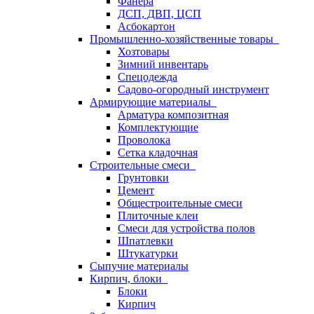
Фанера
ДСП, ДВП, ЦСП
Асбокартон
Промышленно-хозяйственные товары
Хозтовары
Зимний инвентарь
Спецодежда
Садово-огородный инструмент
Армирующие материалы
Арматура композитная
Комплектующие
Проволока
Сетка кладочная
Строительные смеси
Грунтовки
Цемент
Общестроительные смеси
Плиточные клеи
Смеси для устройства полов
Шпатлевки
Штукатурки
Сыпучие материалы
Кирпич, блоки
Блоки
Кирпич