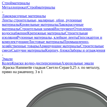
Стройматериалы
Металлопрокат
Стройматериалы
-
Лакокрасочные материалы
Ленты строительные, малярные, обои, рулонные
материалы
Кровельные материалы
Лакокрасочные
материалы
Строительная химия
Инструмент
Отопление,
водоснабжение
Крепежные материалы
Строительная
изоляция
Рулонные материалы, клейкие ленты
Гипсокартон и
комплектующие
Листовые материалы
Промышленно-
хозяйственные товары
Армирующие материалы
Строительные
смеси
Сыпучие материалы
Кирпич, блоки
Заборы и ограждения
-
Эмали
Колер
Краски водно-дисперсионные
Аэрозольные эмали
-
Краска Hammerite гладкая Светло-Серая 0,25 л. по металлу,
прямо на ржавчину, 3 в 1