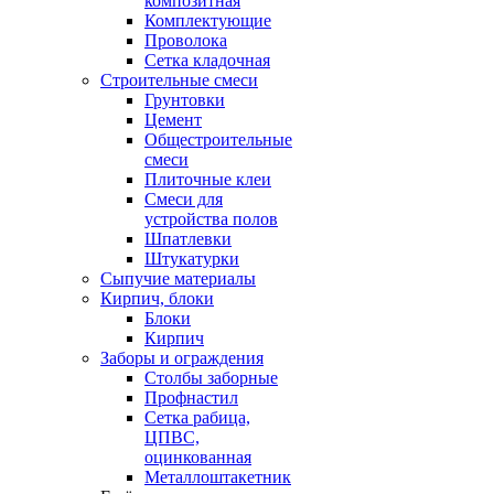
композитная
Комплектующие
Проволока
Сетка кладочная
Строительные смеси
Грунтовки
Цемент
Общестроительные
смеси
Плиточные клеи
Смеси для
устройства полов
Шпатлевки
Штукатурки
Сыпучие материалы
Кирпич, блоки
Блоки
Кирпич
Заборы и ограждения
Столбы заборные
Профнастил
Сетка рабица,
ЦПВС,
оцинкованная
Металлоштакетник