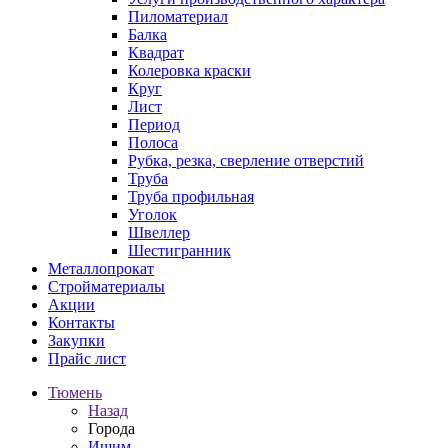
Пиломатериал
Балка
Квадрат
Колеровка краски
Круг
Лист
Период
Полоса
Рубка, резка, сверление отверстий
Труба
Труба профильная
Уголок
Швеллер
Шестигранник
Металлопрокат
Стройматериалы
Акции
Контакты
Закупки
Прайс лист
Тюмень
Назад
Города
Ишим