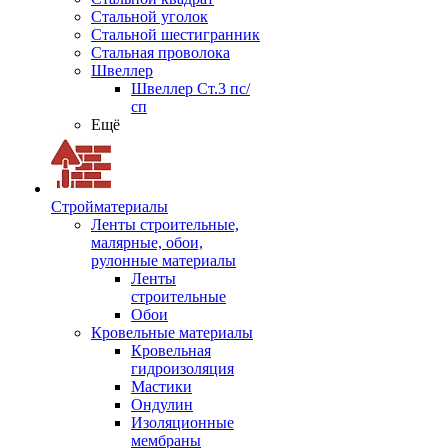
Стальной уголок
Стальной шестигранник
Стальная проволока
Швеллер
Швеллер Ст.3 пс/
сп
Ещё
Стройматериалы
Ленты строительные,
малярные, обои,
рулонные материалы
Ленты
строительные
Обои
Кровельные материалы
Кровельная
гидроизоляция
Мастики
Ондулин
Изоляционные
мембраны