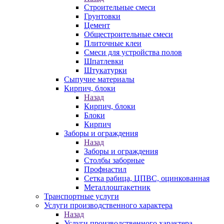
Строительные смеси
Грунтовки
Цемент
Общестроительные смеси
Плиточные клеи
Смеси для устройства полов
Шпатлевки
Штукатурки
Сыпучие материалы
Кирпич, блоки
Назад
Кирпич, блоки
Блоки
Кирпич
Заборы и ограждения
Назад
Заборы и ограждения
Столбы заборные
Профнастил
Сетка рабица, ЦПВС, оцинкованная
Металлоштакетник
Транспортные услуги
Услуги производственного характера
Назад
Услуги производственного характера