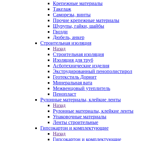
Крепежные материалы
Такелаж
Саморезы, винты
Прочие крепежные материалы
Шурупы, гайки, шайбы
Гвозди
Дюбель, анкер
Строительная изоляция
Назад
Строительная изоляция
Изоляция для труб
Асботехнические изделия
Экструдированный пенополистирол
Геотекстиль Дорнит
Минеральная вата
Межвенцовый утеплитель
Пенопласт
Рулонные материалы, клейкие ленты
Назад
Рулонные материалы, клейкие ленты
Упаковочные материалы
Ленты строительные
Гипсокартон и комплектующие
Назад
Гипсокартон и комплектующие