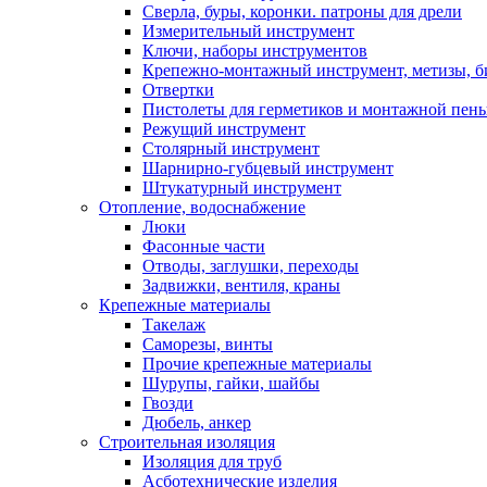
Сверла, буры, коронки. патроны для дрели
Измерительный инструмент
Ключи, наборы инструментов
Крепежно-монтажный инструмент, метизы, 
Отвертки
Пистолеты для герметиков и монтажной пен
Режущий инструмент
Столярный инструмент
Шарнирно-губцевый инструмент
Штукатурный инструмент
Отопление, водоснабжение
Люки
Фасонные части
Отводы, заглушки, переходы
Задвижки, вентиля, краны
Крепежные материалы
Такелаж
Саморезы, винты
Прочие крепежные материалы
Шурупы, гайки, шайбы
Гвозди
Дюбель, анкер
Строительная изоляция
Изоляция для труб
Асботехнические изделия