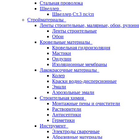
Стальная проволока
Швеллер
Швеллер Ст.3 пс/сп
Стройматериалы
Ленты строительные, малярные, обои, рулон
Ленты строительные
Обои
Кровельные материалы
Кровельная гидроизоляция
Мастики
Ондулин
Изоляционные мембраны
Лакокрасочные материалы
Колер
Краски водно-дисперсионные
Эмали
Аэрозольные эмали
Строительная химия
Монтажные пены и очистители
Растворители
Антисептики
Герметики
Инструмент
Электроды сварочные
Абразивные материалы