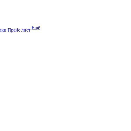
Ещё
пки
Прайс лист