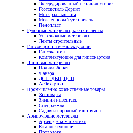
Экструдированный пенополистирол
Геотекстиль Дорнит
Минеральная вата
Межвенцовый утеплитель
Пенопласт
Рулонные материалы, клейкие ленты
Упаковочные материалы
Ленты строительные
Гипсокартон и комплектующие
Гипсокартон
Комплектующие для гипсокартона
Листовые материалы
Поликарбонат
Фанера
ДСП, ДВП, ЦСП
Асбокартон
Промышленно-хозяйственные товары
Хозтовары
Зимний инвентарь
Спецодежда
Садово-огородный инструмент
Армирующие материалы
Арматура композитная
Комплектующие
Проволока