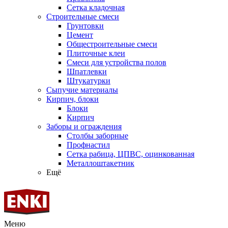
Сетка кладочная
Строительные смеси
Грунтовки
Цемент
Общестроительные смеси
Плиточные клеи
Смеси для устройства полов
Шпатлевки
Штукатурки
Сыпучие материалы
Кирпич, блоки
Блоки
Кирпич
Заборы и ограждения
Столбы заборные
Профнастил
Сетка рабица, ЦПВС, оцинкованная
Металлоштакетник
Ещё
Меню