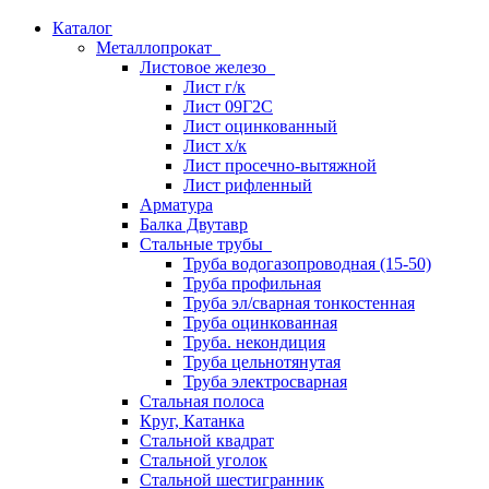
Каталог
Металлопрокат
Листовое железо
Лист г/к
Лист 09Г2С
Лист оцинкованный
Лист х/к
Лист просечно-вытяжной
Лист рифленный
Арматура
Балка Двутавр
Стальные трубы
Труба водогазопроводная (15-50)
Труба профильная
Труба эл/сварная тонкостенная
Труба оцинкованная
Труба. некондиция
Труба цельнотянутая
Труба электросварная
Стальная полоса
Круг, Катанка
Стальной квадрат
Стальной уголок
Стальной шестигранник