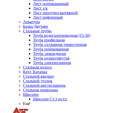
Лист оцинкованный
Лист х/к
Лист просечно-вытяжной
Лист рифленный
Арматура
Балка Двутавр
Стальные трубы
Труба водогазопроводная (15-50)
Труба профильная
Труба эл/сварная тонкостенная
Труба оцинкованная
Труба. некондиция
Труба цельнотянутая
Труба электросварная
Стальная полоса
Круг, Катанка
Стальной квадрат
Стальной уголок
Стальной шестигранник
Стальная проволока
Швеллер
Швеллер Ст.3 пс/сп
Ещё