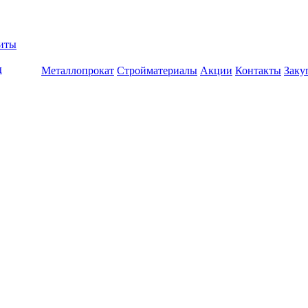
биты
ы
Металлопрокат
Стройматериалы
Акции
Контакты
Заку