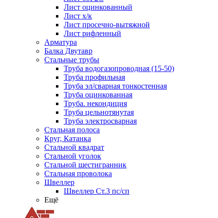
Лист оцинкованный
Лист х/к
Лист просечно-вытяжной
Лист рифленный
Арматура
Балка Двутавр
Стальные трубы
Труба водогазопроводная (15-50)
Труба профильная
Труба эл/сварная тонкостенная
Труба оцинкованная
Труба. некондиция
Труба цельнотянутая
Труба электросварная
Стальная полоса
Круг, Катанка
Стальной квадрат
Стальной уголок
Стальной шестигранник
Стальная проволока
Швеллер
Швеллер Ст.3 пс/сп
Ещё