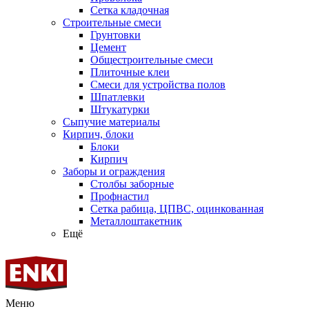
Сетка кладочная
Строительные смеси
Грунтовки
Цемент
Общестроительные смеси
Плиточные клеи
Смеси для устройства полов
Шпатлевки
Штукатурки
Сыпучие материалы
Кирпич, блоки
Блоки
Кирпич
Заборы и ограждения
Столбы заборные
Профнастил
Сетка рабица, ЦПВС, оцинкованная
Металлоштакетник
Ещё
Меню