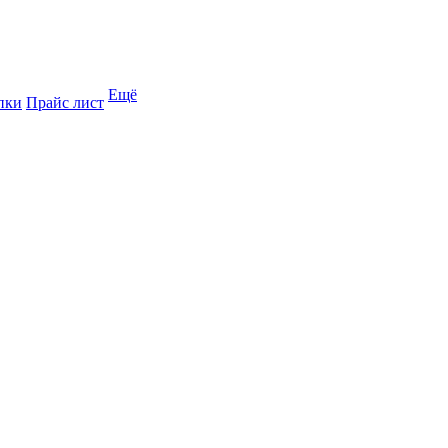
Ещё
пки
Прайс лист