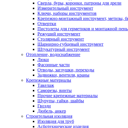
Сверла, буры, коронки. патроны для дрели
Измерительный инструмент
Ключи, наборы инструментов
Крепежно-монтажный инструмент, метизы, 
Отвертки
Пистолеты для герметиков и монтажной пен
Режущий инструмент
Столярный инструмент
Шарнирно-губцевый инструмент
Штукатурный инструмент
Отопление, водоснабжение
Люки
Фасонные части
Отводы, заглушки, переходы
Задвижки, вентиля, краны
Крепежные материалы
Такелаж
Саморезы, винты
Прочие крепежные материалы
Шурупы, гайки, шайбы
Гвозди
Дюбель, анкер
Строительная изоляция
Изоляция для труб
Асботехнические изделия