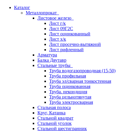
Каталог
Металлопрокат
Листовое железо
Лист г/к
Лист 09Г2С
Лист оцинкованный
Лист х/к
Лист просечно-вытяжной
Лист рифленный
Арматура
Балка Двутавр
Стальные трубы
Труба водогазопроводная (15-50)
Труба профильная
Труба эл/сварная тонкостенная
Труба оцинкованная
Труба. некондиция
Труба цельнотянутая
Труба электросварная
Стальная полоса
Круг, Катанка
Стальной квадрат
Стальной уголок
Стальной шестигранник