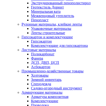
Экструдированный пенополистирол
Геотекстиль Дорнит
Минеральная вата
Межвенцовый утеплитель
Пенопласт
Рулонные материалы, клейкие ленты
Упаковочные материалы
Ленты строительные
Гипсокартон и комплектующие
Гипсокартон
Комплектующие для гипсокартона
Листовые материалы
Поликарбонат
Фанера
ДСП, ДВП, ЦСП
Асбокартон
Промышленно-хозяйственные товары
Хозтовары
Зимний инвентарь
Спецодежда
Садово-огородный инструмент
Армирующие материалы
Арматура композитная
Комплектующие
Проволока