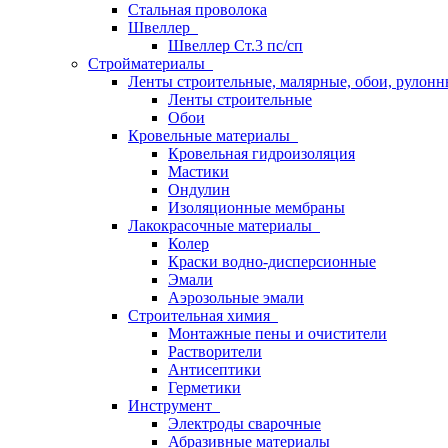
Стальная проволока
Швеллер
Швеллер Ст.3 пс/сп
Стройматериалы
Ленты строительные, малярные, обои, рулон
Ленты строительные
Обои
Кровельные материалы
Кровельная гидроизоляция
Мастики
Ондулин
Изоляционные мембраны
Лакокрасочные материалы
Колер
Краски водно-дисперсионные
Эмали
Аэрозольные эмали
Строительная химия
Монтажные пены и очистители
Растворители
Антисептики
Герметики
Инструмент
Электроды сварочные
Абразивные материалы