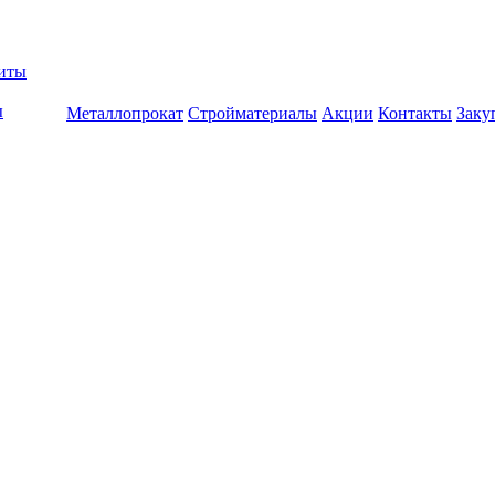
биты
ы
Металлопрокат
Стройматериалы
Акции
Контакты
Заку