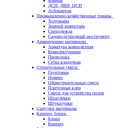
Фанера
ДСП, ДВП, ЦСП
Асбокартон
Промышленно-хозяйственные товары
Хозтовары
Зимний инвентарь
Спецодежда
Садово-огородный инструмент
Армирующие материалы
Арматура композитная
Комплектующие
Проволока
Сетка кладочная
Строительные смеси
Грунтовки
Цемент
Общестроительные смеси
Плиточные клеи
Смеси для устройства полов
Шпатлевки
Штукатурки
Сыпучие материалы
Кирпич, блоки
Блоки
Кирпич