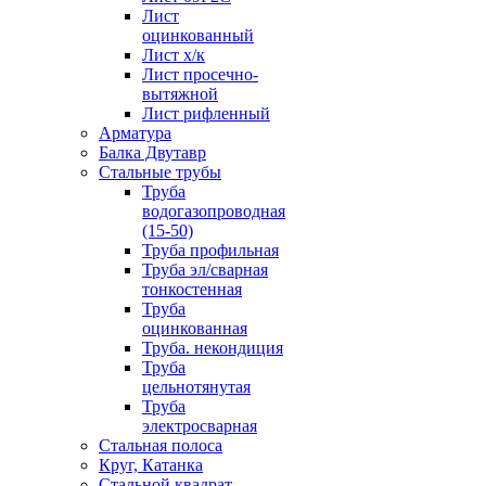
Лист
оцинкованный
Лист х/к
Лист просечно-
вытяжной
Лист рифленный
Арматура
Балка Двутавр
Стальные трубы
Труба
водогазопроводная
(15-50)
Труба профильная
Труба эл/сварная
тонкостенная
Труба
оцинкованная
Труба. некондиция
Труба
цельнотянутая
Труба
электросварная
Стальная полоса
Круг, Катанка
Стальной квадрат