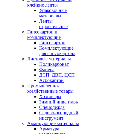
клейкие ленты
Упаковочные
материалы
Ленты
строительные
Гипсокартон и
комплектующие
Гипсокартон
Комплектующие
для гипсокартона
Листовые материалы
Поликарбонат
Фанера
ДСП, ДВП, ЦСП
Асбокартон
Промышленно-
хозяйственные товары
Хозтовары
Зимний инвентарь
Спецодежда
Садово-огородный
инструмент
Армирующие материалы
Арматура