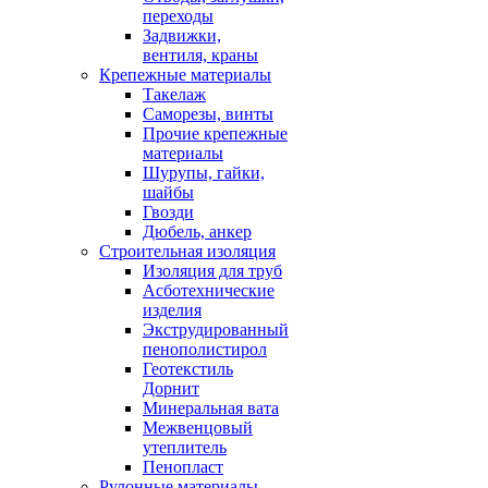
переходы
Задвижки,
вентиля, краны
Крепежные материалы
Такелаж
Саморезы, винты
Прочие крепежные
материалы
Шурупы, гайки,
шайбы
Гвозди
Дюбель, анкер
Строительная изоляция
Изоляция для труб
Асботехнические
изделия
Экструдированный
пенополистирол
Геотекстиль
Дорнит
Минеральная вата
Межвенцовый
утеплитель
Пенопласт
Рулонные материалы,