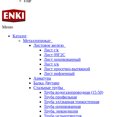
Ещё
Меню
Каталог
Металлопрокат
Листовое железо
Лист г/к
Лист 09Г2С
Лист оцинкованный
Лист х/к
Лист просечно-вытяжной
Лист рифленный
Арматура
Балка Двутавр
Стальные трубы
Труба водогазопроводная (15-50)
Труба профильная
Труба эл/сварная тонкостенная
Труба оцинкованная
Труба. некондиция
Труба цельнотянутая