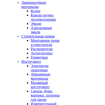
Лакокрасочные
материалы
Колер
Краски водно-
дисперсионные
Эмали
Аэрозольные
эмали
Строительная химия
Монтажные пены
и очистители
Растворители
Антисептики
Герметики
Инструмент
Электроды
сварочные
Абразивные
материалы
Малярный
инструмент
Сверла, буры,
коронки. патроны
для дрели
Измерительный