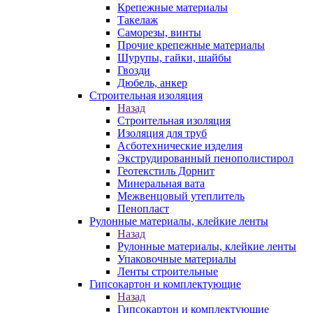
Крепежные материалы
Такелаж
Саморезы, винты
Прочие крепежные материалы
Шурупы, гайки, шайбы
Гвозди
Дюбель, анкер
Строительная изоляция
Назад
Строительная изоляция
Изоляция для труб
Асботехнические изделия
Экструдированный пенополистирол
Геотекстиль Дорнит
Минеральная вата
Межвенцовый утеплитель
Пенопласт
Рулонные материалы, клейкие ленты
Назад
Рулонные материалы, клейкие ленты
Упаковочные материалы
Ленты строительные
Гипсокартон и комплектующие
Назад
Гипсокартон и комплектующие