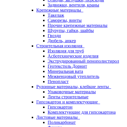
Задвижки, вентиля, краны
Крепежные материалы
Такелаж
Саморезы, винты
Прочие крепежные материалы
Шурупы, гайки, шайбы
Гвозди
Дюбель, анкер
Строительная изоляция
Изоляция для труб
Асботехнические изделия
Экструдированный пенополистирол
Геотекстиль Дорнит
Минеральная вата
Межвенцовый утеплитель
Пенопласт
Рулонные материалы, клейкие ленты
Упаковочные материалы
Ленты строительные
Гипсокартон и комплектующие
Гипсокартон
Комплектующие для гипсокартона
Листовые материалы
Поликарбонат