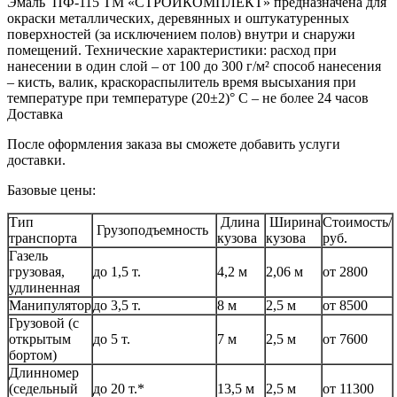
Эмаль ПФ-115 ТМ «СТРОЙКОМПЛЕКТ» предназначена для
окраски металлических, деревянных и оштукатуренных
поверхностей (за исключением полов) внутри и снаружи
помещений. Технические характеристики: расход при
нанесении в один слой – от 100 до 300 г/м² способ нанесения
– кисть, валик, краскораспылитель время высыхания при
температуре при температуре (20±2)° С – не более 24 часов
Доставка
После оформления заказа вы сможете добавить услуги
доставки.
Базовые цены:
Тип
Длина
Ширина
Стоимость/
Грузоподъемность
транспорта
кузова
кузова
руб.
Газель
грузовая,
до 1,5 т.
4,2 м
2,06 м
от 2800
удлиненная
Манипулятор
до 3,5 т.
8 м
2,5 м
от 8500
Грузовой (с
открытым
до 5 т.
7 м
2,5 м
от 7600
бортом)
Длинномер
(седельный
до 20 т.*
13,5 м
2,5 м
от 11300