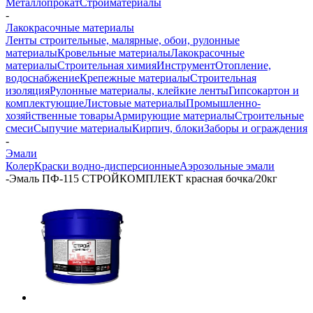
Металлопрокат
Стройматериалы
-
Лакокрасочные материалы
Ленты строительные, малярные, обои, рулонные
материалы
Кровельные материалы
Лакокрасочные
материалы
Строительная химия
Инструмент
Отопление,
водоснабжение
Крепежные материалы
Строительная
изоляция
Рулонные материалы, клейкие ленты
Гипсокартон и
комплектующие
Листовые материалы
Промышленно-
хозяйственные товары
Армирующие материалы
Строительные
смеси
Сыпучие материалы
Кирпич, блоки
Заборы и ограждения
-
Эмали
Колер
Краски водно-дисперсионные
Аэрозольные эмали
-
Эмаль ПФ-115 СТРОЙКОМПЛЕКТ красная бочка/20кг