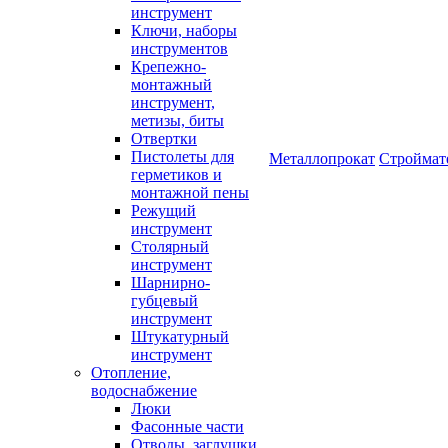
инструмент
Ключи, наборы
инструментов
Крепежно-
монтажный
инструмент,
метизы, биты
Отвертки
Пистолеты для
Металлопрокат
Строймат
герметиков и
монтажной пены
Режущий
инструмент
Столярный
инструмент
Шарнирно-
губцевый
инструмент
Штукатурный
инструмент
Отопление,
водоснабжение
Люки
Фасонные части
Отводы, заглушки,