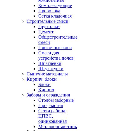
композитная
Комплектующие
Проволока
Сетка кладочная
Строительные смеси
Грунтовки
Цемент
Общестроительные
смеси
Плиточные клеи
Смеси для
устройства полов
Шпатлевки
Штукатурки
Сыпучие материалы
Кирпич, блоки
Блоки
Кирпич
Заборы и ограждения
Столбы заборные
Профнастил
Сетка рабица,
ЦПВС,
оцинкованная
Металлоштакетник