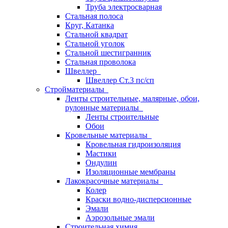
Труба электросварная
Стальная полоса
Круг, Катанка
Стальной квадрат
Стальной уголок
Стальной шестигранник
Стальная проволока
Швеллер
Швеллер Ст.3 пс/сп
Стройматериалы
Ленты строительные, малярные, обои,
рулонные материалы
Ленты строительные
Обои
Кровельные материалы
Кровельная гидроизоляция
Мастики
Ондулин
Изоляционные мембраны
Лакокрасочные материалы
Колер
Краски водно-дисперсионные
Эмали
Аэрозольные эмали
Строительная химия