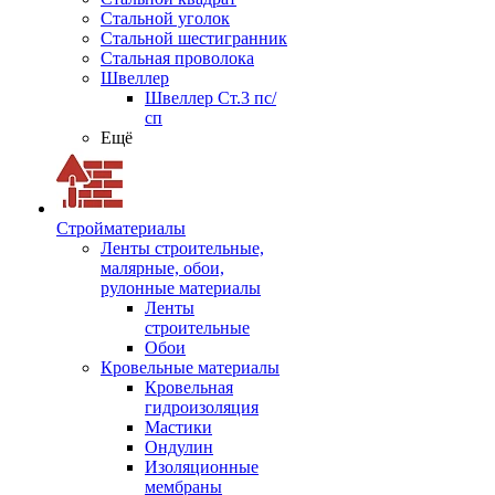
Стальной уголок
Стальной шестигранник
Стальная проволока
Швеллер
Швеллер Ст.3 пс/
сп
Ещё
Стройматериалы
Ленты строительные,
малярные, обои,
рулонные материалы
Ленты
строительные
Обои
Кровельные материалы
Кровельная
гидроизоляция
Мастики
Ондулин
Изоляционные
мембраны