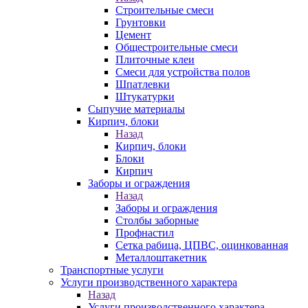
Строительные смеси
Грунтовки
Цемент
Общестроительные смеси
Плиточные клеи
Смеси для устройства полов
Шпатлевки
Штукатурки
Сыпучие материалы
Кирпич, блоки
Назад
Кирпич, блоки
Блоки
Кирпич
Заборы и ограждения
Назад
Заборы и ограждения
Столбы заборные
Профнастил
Сетка рабица, ЦПВС, оцинкованная
Металлоштакетник
Транспортные услуги
Услуги производственного характера
Назад
Услуги производственного характера