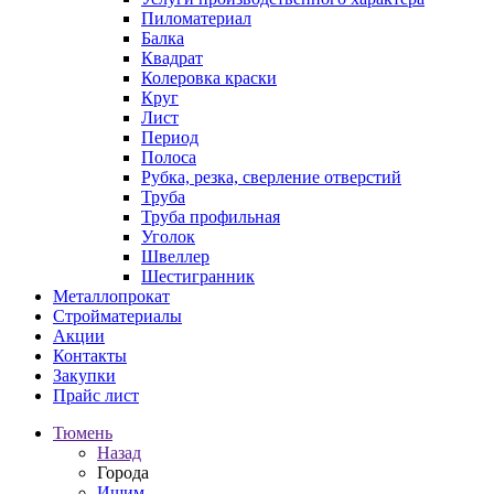
Пиломатериал
Балка
Квадрат
Колеровка краски
Круг
Лист
Период
Полоса
Рубка, резка, сверление отверстий
Труба
Труба профильная
Уголок
Швеллер
Шестигранник
Металлопрокат
Стройматериалы
Акции
Контакты
Закупки
Прайс лист
Тюмень
Назад
Города
Ишим