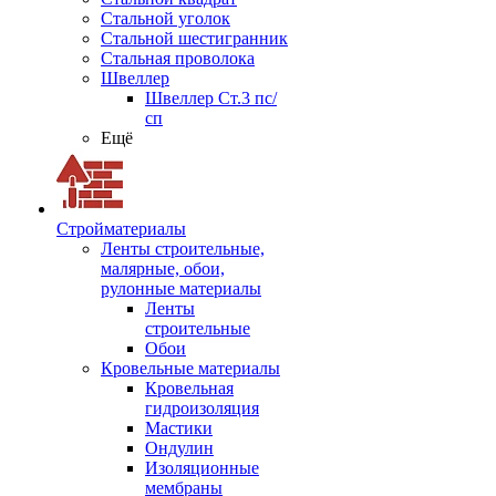
Стальной уголок
Стальной шестигранник
Стальная проволока
Швеллер
Швеллер Ст.3 пс/
сп
Ещё
Стройматериалы
Ленты строительные,
малярные, обои,
рулонные материалы
Ленты
строительные
Обои
Кровельные материалы
Кровельная
гидроизоляция
Мастики
Ондулин
Изоляционные
мембраны