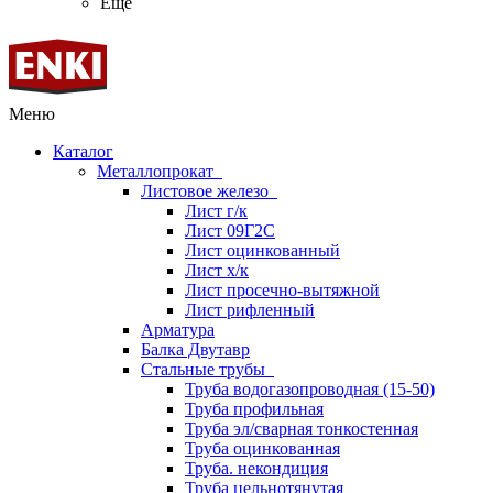
Ещё
Меню
Каталог
Металлопрокат
Листовое железо
Лист г/к
Лист 09Г2С
Лист оцинкованный
Лист х/к
Лист просечно-вытяжной
Лист рифленный
Арматура
Балка Двутавр
Стальные трубы
Труба водогазопроводная (15-50)
Труба профильная
Труба эл/сварная тонкостенная
Труба оцинкованная
Труба. некондиция
Труба цельнотянутая