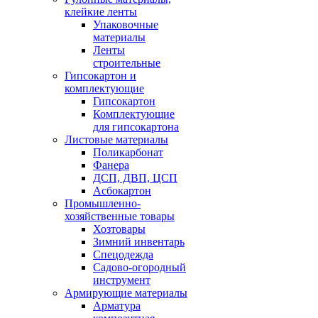
клейкие ленты
Упаковочные
материалы
Ленты
строительные
Гипсокартон и
комплектующие
Гипсокартон
Комплектующие
для гипсокартона
Листовые материалы
Поликарбонат
Фанера
ДСП, ДВП, ЦСП
Асбокартон
Промышленно-
хозяйственные товары
Хозтовары
Зимний инвентарь
Спецодежда
Садово-огородный
инструмент
Армирующие материалы
Арматура