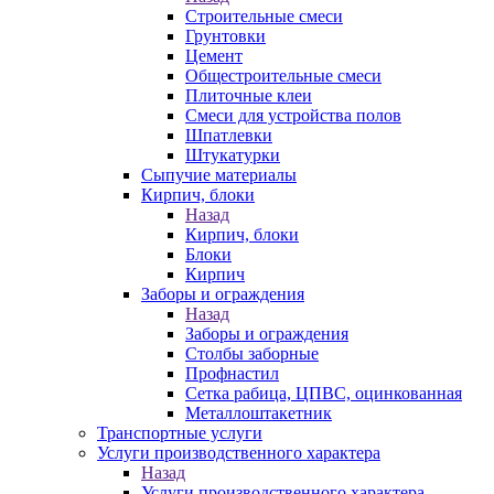
Строительные смеси
Грунтовки
Цемент
Общестроительные смеси
Плиточные клеи
Смеси для устройства полов
Шпатлевки
Штукатурки
Сыпучие материалы
Кирпич, блоки
Назад
Кирпич, блоки
Блоки
Кирпич
Заборы и ограждения
Назад
Заборы и ограждения
Столбы заборные
Профнастил
Сетка рабица, ЦПВС, оцинкованная
Металлоштакетник
Транспортные услуги
Услуги производственного характера
Назад
Услуги производственного характера