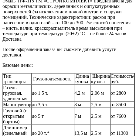
Эмаль ПФ-115 ТМ «СТРОЙКОМПЛЕКТ» предназначена для
окраски металлических, деревянных и оштукатуренных
поверхностей (за исключением полов) внутри и снаружи
помещений. Технические характеристики: расход при
нанесении в один слой – от 100 до 300 г/м² способ нанесения
– кисть, валик, краскораспылитель время высыхания при
температуре при температуре (20±2)° С – не более 24 часов
Доставка
После оформления заказа вы сможете добавить услуги
доставки.
Базовые цены:
Тип
Длина
Ширина
Стоимость/
Грузоподъемность
транспорта
кузова
кузова
руб.
Газель
грузовая,
до 1,5 т.
4,2 м
2,06 м
от 2800
удлиненная
Манипулятор
до 3,5 т.
8 м
2,5 м
от 8500
Грузовой (с
открытым
до 5 т.
7 м
2,5 м
от 7600
бортом)
Длинномер
(седельный
до 20 т.*
13,5 м
2,5 м
от 11300