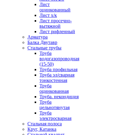
Лист
оцинкованный
Лист х/к
Лист просечно-
вытяжной
Лист рифленный
Арматура
Балка Двутавр
Стальные трубы
Труба
водогазопроводная
(15-50)
Труба профильная
Труба эл/сварная
тонкостенная
Труба
оцинкованная
Труба. некондиция
Труба
цельнотянутая
Труба
электросварная
Стальная полоса
Круг, Катанка
Стальной квадрат