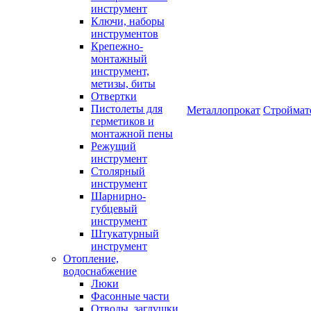
инструмент
Ключи, наборы
инструментов
Крепежно-
монтажный
инструмент,
метизы, биты
Отвертки
Пистолеты для
Металлопрокат
Строймат
герметиков и
монтажной пены
Режущий
инструмент
Столярный
инструмент
Шарнирно-
губцевый
инструмент
Штукатурный
инструмент
Отопление,
водоснабжение
Люки
Фасонные части
Отводы, заглушки,