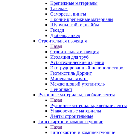
Крепежные материалы
Такелаж
Саморезы, винты
Прочие крепежные материалы
Шурупы, гайки, шайбы
Гвозди
Дюбель, анкер
Строительная изоляция
Назад
Строительная изоляция
Изоляция для труб
Асботехнические изделия
Экструдированный пенополистирол
Геотекстиль Дорнит
Минеральная вата
Межвенцовый утеплитель
Пенопласт
Рулонные материалы, клейкие ленты
Назад
Рулонные материалы, клейкие ленты
Упаковочные материалы
Ленты строительные
Гипсокартон и комплектующие
Назад
Гипсокартон и комплектующие