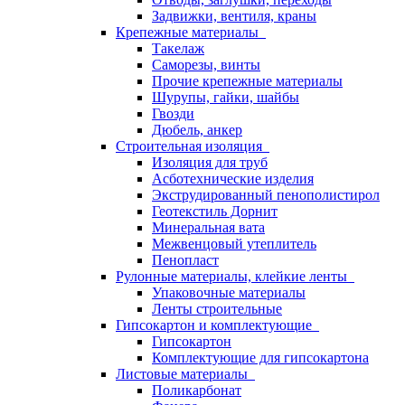
Задвижки, вентиля, краны
Крепежные материалы
Такелаж
Саморезы, винты
Прочие крепежные материалы
Шурупы, гайки, шайбы
Гвозди
Дюбель, анкер
Строительная изоляция
Изоляция для труб
Асботехнические изделия
Экструдированный пенополистирол
Геотекстиль Дорнит
Минеральная вата
Межвенцовый утеплитель
Пенопласт
Рулонные материалы, клейкие ленты
Упаковочные материалы
Ленты строительные
Гипсокартон и комплектующие
Гипсокартон
Комплектующие для гипсокартона
Листовые материалы
Поликарбонат