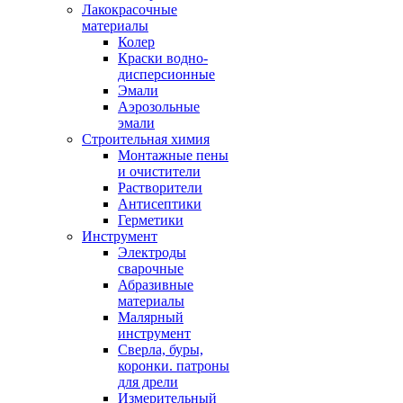
Лакокрасочные
материалы
Колер
Краски водно-
дисперсионные
Эмали
Аэрозольные
эмали
Строительная химия
Монтажные пены
и очистители
Растворители
Антисептики
Герметики
Инструмент
Электроды
сварочные
Абразивные
материалы
Малярный
инструмент
Сверла, буры,
коронки. патроны
для дрели
Измерительный