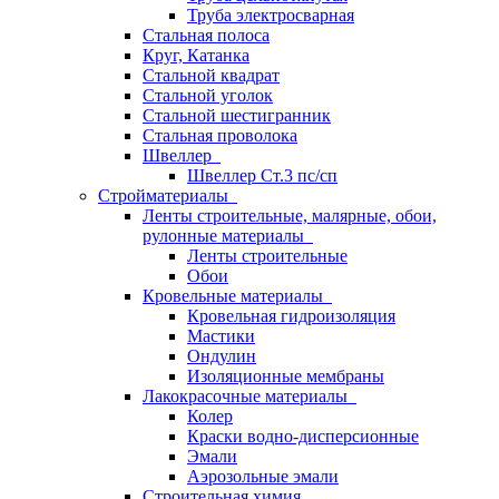
Труба электросварная
Стальная полоса
Круг, Катанка
Стальной квадрат
Стальной уголок
Стальной шестигранник
Стальная проволока
Швеллер
Швеллер Ст.3 пс/сп
Стройматериалы
Ленты строительные, малярные, обои,
рулонные материалы
Ленты строительные
Обои
Кровельные материалы
Кровельная гидроизоляция
Мастики
Ондулин
Изоляционные мембраны
Лакокрасочные материалы
Колер
Краски водно-дисперсионные
Эмали
Аэрозольные эмали
Строительная химия