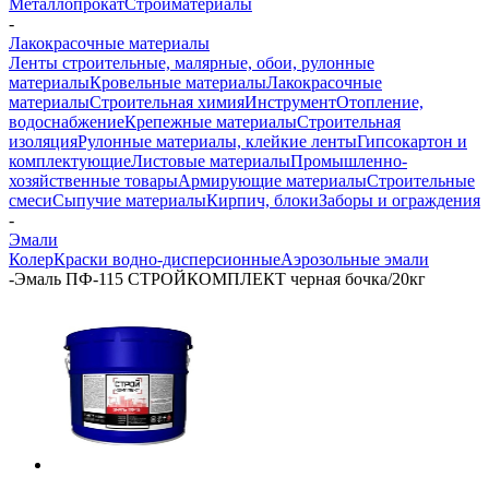
Металлопрокат
Стройматериалы
-
Лакокрасочные материалы
Ленты строительные, малярные, обои, рулонные
материалы
Кровельные материалы
Лакокрасочные
материалы
Строительная химия
Инструмент
Отопление,
водоснабжение
Крепежные материалы
Строительная
изоляция
Рулонные материалы, клейкие ленты
Гипсокартон и
комплектующие
Листовые материалы
Промышленно-
хозяйственные товары
Армирующие материалы
Строительные
смеси
Сыпучие материалы
Кирпич, блоки
Заборы и ограждения
-
Эмали
Колер
Краски водно-дисперсионные
Аэрозольные эмали
-
Эмаль ПФ-115 СТРОЙКОМПЛЕКТ черная бочка/20кг