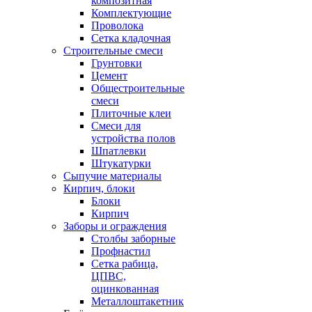
композитная
Комплектующие
Проволока
Сетка кладочная
Строительные смеси
Грунтовки
Цемент
Общестроительные
смеси
Плиточные клеи
Смеси для
устройства полов
Шпатлевки
Штукатурки
Сыпучие материалы
Кирпич, блоки
Блоки
Кирпич
Заборы и ограждения
Столбы заборные
Профнастил
Сетка рабица,
ЦПВС,
оцинкованная
Металлоштакетник