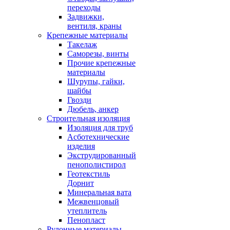
переходы
Задвижки,
вентиля, краны
Крепежные материалы
Такелаж
Саморезы, винты
Прочие крепежные
материалы
Шурупы, гайки,
шайбы
Гвозди
Дюбель, анкер
Строительная изоляция
Изоляция для труб
Асботехнические
изделия
Экструдированный
пенополистирол
Геотекстиль
Дорнит
Минеральная вата
Межвенцовый
утеплитель
Пенопласт
Рулонные материалы,