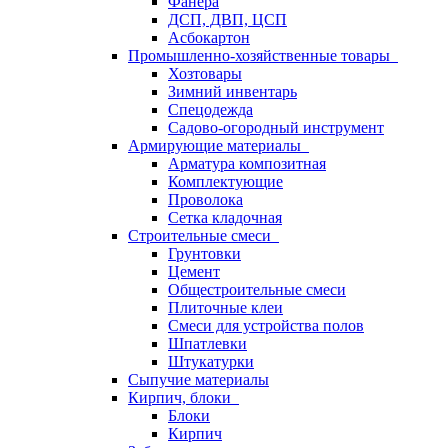
Фанера
ДСП, ДВП, ЦСП
Асбокартон
Промышленно-хозяйственные товары
Хозтовары
Зимний инвентарь
Спецодежда
Садово-огородный инструмент
Армирующие материалы
Арматура композитная
Комплектующие
Проволока
Сетка кладочная
Строительные смеси
Грунтовки
Цемент
Общестроительные смеси
Плиточные клеи
Смеси для устройства полов
Шпатлевки
Штукатурки
Сыпучие материалы
Кирпич, блоки
Блоки
Кирпич