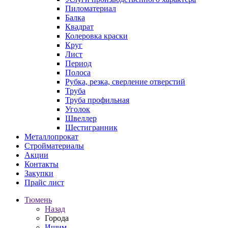
Пиломатериал
Балка
Квадрат
Колеровка краски
Круг
Лист
Период
Полоса
Рубка, резка, сверление отверстий
Труба
Труба профильная
Уголок
Швеллер
Шестигранник
Металлопрокат
Стройматериалы
Акции
Контакты
Закупки
Прайс лист
Тюмень
Назад
Города
Ишим