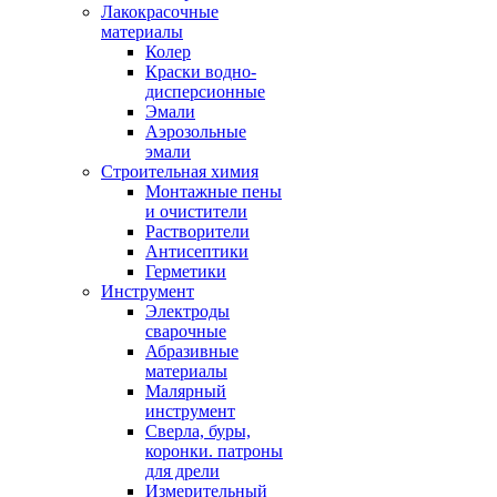
Лакокрасочные
материалы
Колер
Краски водно-
дисперсионные
Эмали
Аэрозольные
эмали
Строительная химия
Монтажные пены
и очистители
Растворители
Антисептики
Герметики
Инструмент
Электроды
сварочные
Абразивные
материалы
Малярный
инструмент
Сверла, буры,
коронки. патроны
для дрели
Измерительный