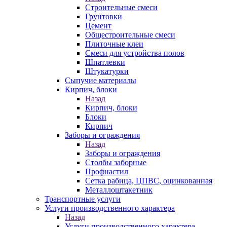
Строительные смеси
Грунтовки
Цемент
Общестроительные смеси
Плиточные клеи
Смеси для устройства полов
Шпатлевки
Штукатурки
Сыпучие материалы
Кирпич, блоки
Назад
Кирпич, блоки
Блоки
Кирпич
Заборы и ограждения
Назад
Заборы и ограждения
Столбы заборные
Профнастил
Сетка рабица, ЦПВС, оцинкованная
Металлоштакетник
Транспортные услуги
Услуги производственного характера
Назад
Услуги производственного характера