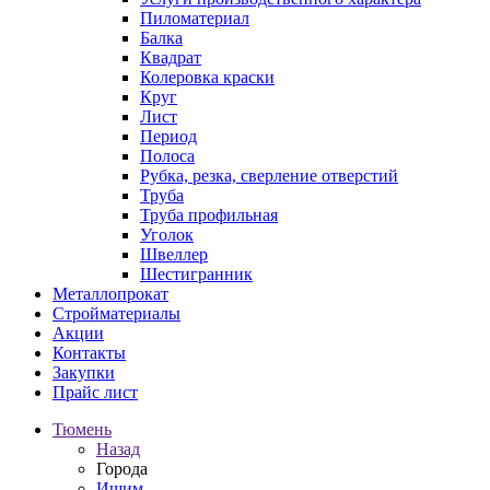
Пиломатериал
Балка
Квадрат
Колеровка краски
Круг
Лист
Период
Полоса
Рубка, резка, сверление отверстий
Труба
Труба профильная
Уголок
Швеллер
Шестигранник
Металлопрокат
Стройматериалы
Акции
Контакты
Закупки
Прайс лист
Тюмень
Назад
Города
Ишим