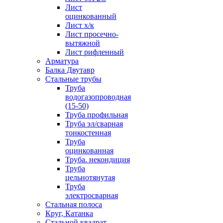
Лист
оцинкованный
Лист х/к
Лист просечно-
вытяжной
Лист рифленный
Арматура
Балка Двутавр
Стальные трубы
Труба
водогазопроводная
(15-50)
Труба профильная
Труба эл/сварная
тонкостенная
Труба
оцинкованная
Труба. некондиция
Труба
цельнотянутая
Труба
электросварная
Стальная полоса
Круг, Катанка
Стальной квадрат