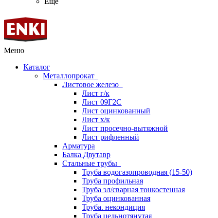
Ещё
Меню
Каталог
Металлопрокат
Листовое железо
Лист г/к
Лист 09Г2С
Лист оцинкованный
Лист х/к
Лист просечно-вытяжной
Лист рифленный
Арматура
Балка Двутавр
Стальные трубы
Труба водогазопроводная (15-50)
Труба профильная
Труба эл/сварная тонкостенная
Труба оцинкованная
Труба. некондиция
Труба цельнотянутая