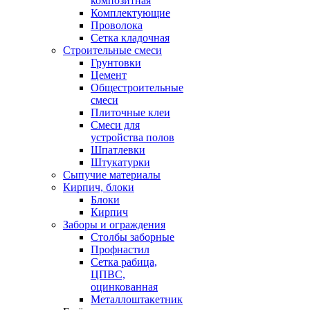
композитная
Комплектующие
Проволока
Сетка кладочная
Строительные смеси
Грунтовки
Цемент
Общестроительные
смеси
Плиточные клеи
Смеси для
устройства полов
Шпатлевки
Штукатурки
Сыпучие материалы
Кирпич, блоки
Блоки
Кирпич
Заборы и ограждения
Столбы заборные
Профнастил
Сетка рабица,
ЦПВС,
оцинкованная
Металлоштакетник