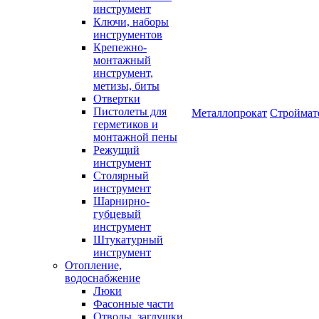
инструмент
Ключи, наборы
инструментов
Крепежно-
монтажный
инструмент,
метизы, биты
Отвертки
Пистолеты для
Металлопрокат
Строймат
герметиков и
монтажной пены
Режущий
инструмент
Столярный
инструмент
Шарнирно-
губцевый
инструмент
Штукатурный
инструмент
Отопление,
водоснабжение
Люки
Фасонные части
Отводы, заглушки,