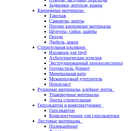
Задвижки, вентиля, краны
Крепежные материалы
Такелаж
Саморезы, винты
Прочие крепежные материалы
Шурупы, гайки, шайбы
Гвозди
Дюбель, анкер
Строительная изоляция
Изоляция для труб
Асботехнические изделия
Экструдированный пенополистирол
Геотекстиль Дорнит
Минеральная вата
Межвенцовый утеплитель
Пенопласт
Рулонные материалы, клейкие ленты
Упаковочные материалы
Ленты строительные
Гипсокартон и комплектующие
Гипсокартон
Комплектующие для гипсокартона
Листовые материалы
Поликарбонат