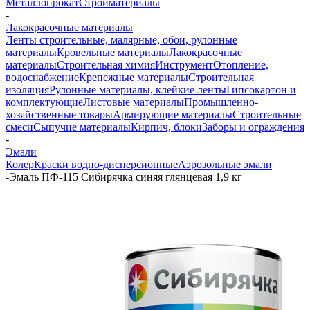
Металлопрокат
Стройматериалы
-
Лакокрасочные материалы
Ленты строительные, малярные, обои, рулонные
материалы
Кровельные материалы
Лакокрасочные
материалы
Строительная химия
Инструмент
Отопление,
водоснабжение
Крепежные материалы
Строительная
изоляция
Рулонные материалы, клейкие ленты
Гипсокартон и
комплектующие
Листовые материалы
Промышленно-
хозяйственные товары
Армирующие материалы
Строительные
смеси
Сыпучие материалы
Кирпич, блоки
Заборы и ограждения
-
Эмали
Колер
Краски водно-дисперсионные
Аэрозольные эмали
-
Эмаль ПФ-115 Сибирячка синяя глянцевая 1,9 кг