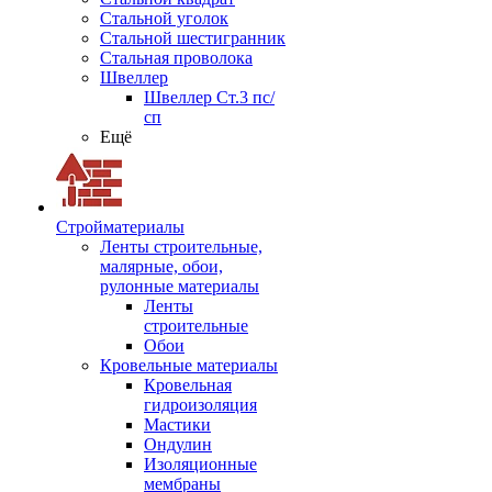
Стальной уголок
Стальной шестигранник
Стальная проволока
Швеллер
Швеллер Ст.3 пс/
сп
Ещё
Стройматериалы
Ленты строительные,
малярные, обои,
рулонные материалы
Ленты
строительные
Обои
Кровельные материалы
Кровельная
гидроизоляция
Мастики
Ондулин
Изоляционные
мембраны