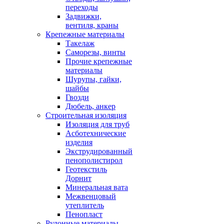
переходы
Задвижки,
вентиля, краны
Крепежные материалы
Такелаж
Саморезы, винты
Прочие крепежные
материалы
Шурупы, гайки,
шайбы
Гвозди
Дюбель, анкер
Строительная изоляция
Изоляция для труб
Асботехнические
изделия
Экструдированный
пенополистирол
Геотекстиль
Дорнит
Минеральная вата
Межвенцовый
утеплитель
Пенопласт
Рулонные материалы,