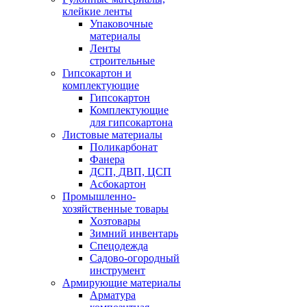
клейкие ленты
Упаковочные
материалы
Ленты
строительные
Гипсокартон и
комплектующие
Гипсокартон
Комплектующие
для гипсокартона
Листовые материалы
Поликарбонат
Фанера
ДСП, ДВП, ЦСП
Асбокартон
Промышленно-
хозяйственные товары
Хозтовары
Зимний инвентарь
Спецодежда
Садово-огородный
инструмент
Армирующие материалы
Арматура