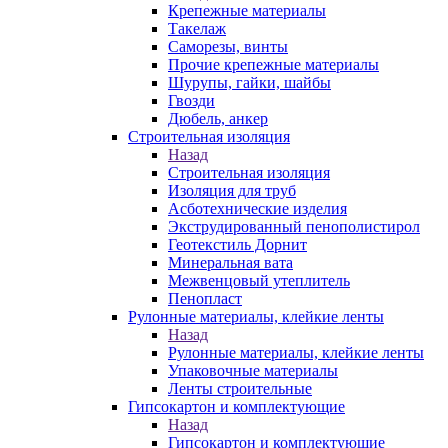
Крепежные материалы
Такелаж
Саморезы, винты
Прочие крепежные материалы
Шурупы, гайки, шайбы
Гвозди
Дюбель, анкер
Строительная изоляция
Назад
Строительная изоляция
Изоляция для труб
Асботехнические изделия
Экструдированный пенополистирол
Геотекстиль Дорнит
Минеральная вата
Межвенцовый утеплитель
Пенопласт
Рулонные материалы, клейкие ленты
Назад
Рулонные материалы, клейкие ленты
Упаковочные материалы
Ленты строительные
Гипсокартон и комплектующие
Назад
Гипсокартон и комплектующие