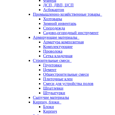
Фанера
ДСП, ДВП, ЦСП
Асбокартон
Промышленно-хозяйственные товары
Хозтовары
Зимний инвентарь
Спецодежда
Садово-огородный инструмент
Армирующие материалы
Арматура композитная
Комплектующие
Проволока
Сетка кладочная
Строительные смеси
Грунтовки
Цемент
Общестроительные смеси
Плиточные клеи
Смеси для устройства полов
Шпатлевки
Штукатурки
Сыпучие материалы
Кирпич, блоки
Блоки
Кирпич