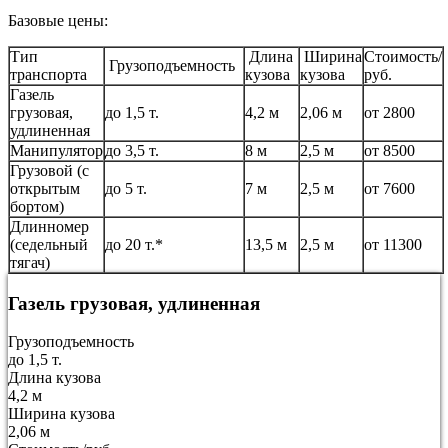
Базовые цены:
Тип
Длина
Ширина
Стоимость/
Грузоподъемность
транспорта
кузова
кузова
руб.
Газель
грузовая,
до 1,5 т.
4,2 м
2,06 м
от 2800
удлиненная
Манипулятор
до 3,5 т.
8 м
2,5 м
от 8500
Грузовой (с
открытым
до 5 т.
7 м
2,5 м
от 7600
бортом)
Длинномер
(седельный
до 20 т.*
13,5 м
2,5 м
от 11300
тягач)
Газель грузовая, удлиненная
Грузоподъемность
до 1,5 т.
Длина кузова
4,2 м
Ширина кузова
2,06 м