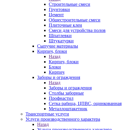
Строительные смеси
Грунтовки
Цемент
Общестроительные смеси
Плиточные клеи
Смеси для устройства полов
Шпатлевки
Штукатурки
Сыпучие материалы
Кирпич, блоки
Назад
Кирпич, блоки
Блоки
Кирпич
Заборы и ограждения
Назад
Заборы и ограждения
Столбы заборные
Профнастил
Сетка рабица, ЦПВС, оцинкованная
Металлоштакетник
Транспортные услуги
Услуги производственного характера
Назад
Услуги производственного характера