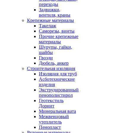
переходы
Задвижки,
вентиля, краны
Крепежные материалы
Такелаж
Саморезы, винты
Прочие крепежные
материалы
Шурупы, гайки,
шайбы
Гвозди
Дюбель, анкер
Строительная изоляция
Изоляция для труб
Асботехнические
изделия
Экструдированный
пенополистирол
Геотекстиль
Дорнит
Минеральная вата
Межвенцовый
утеплитель
Пенопласт
Рулонные материалы,