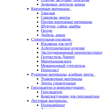
Задвижки, вентиля, краны
Крепежные материалы
Такелаж
Саморезы, винты
Прочие крепежные материалы
Шурупы, гайки, шайбы
Гвозди
Дюбель, анкер
Строительная изоляция
Изоляция для труб
Асботехнические изделия
Экструдированный пенополистирол
Геотекстиль Дорнит
Минеральная вата
Межвенцовый утеплитель
Пенопласт
Рулонные материалы, клейкие ленты
Упаковочные материалы
Ленты строительные
Гипсокартон и комплектующие
Гипсокартон
Комплектующие для гипсокартона
Листовые материалы
Поликарбонат