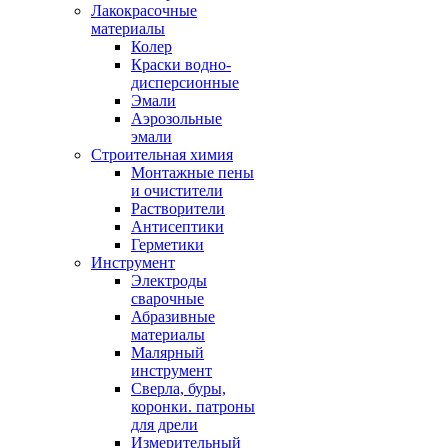
Лакокрасочные
материалы
Колер
Краски водно-
дисперсионные
Эмали
Аэрозольные
эмали
Строительная химия
Монтажные пены
и очистители
Растворители
Антисептики
Герметики
Инструмент
Электроды
сварочные
Абразивные
материалы
Малярный
инструмент
Сверла, буры,
коронки. патроны
для дрели
Измерительный