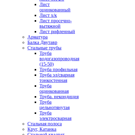
Лист
оцинкованный
Лист х/к
Лист просечно-
вытяжной
Лист рифленный
Арматура
Балка Двутавр
Стальные трубы
Труба
водогазопроводная
(15-50)
Труба профильная
Труба эл/сварная
тонкостенная
Труба
оцинкованная
Труба. некондиция
Труба
цельнотянутая
Труба
электросварная
Стальная полоса
Круг, Катанка
Стальной квадрат