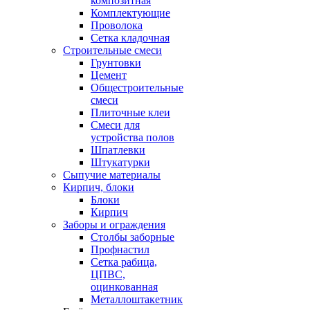
композитная
Комплектующие
Проволока
Сетка кладочная
Строительные смеси
Грунтовки
Цемент
Общестроительные
смеси
Плиточные клеи
Смеси для
устройства полов
Шпатлевки
Штукатурки
Сыпучие материалы
Кирпич, блоки
Блоки
Кирпич
Заборы и ограждения
Столбы заборные
Профнастил
Сетка рабица,
ЦПВС,
оцинкованная
Металлоштакетник