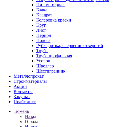
Пиломатериал
Балка
Квадрат
Колеровка краски
Круг
Лист
Период
Полоса
Рубка, резка, сверление отверстий
Труба
Труба профильная
Уголок
Швеллер
Шестигранник
Металлопрокат
Стройматериалы
Акции
Контакты
Закупки
Прайс лист
Тюмень
Назад
Города
Ишим