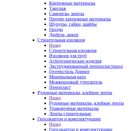
Крепежные материалы
Такелаж
Саморезы, винты
Прочие крепежные материалы
Шурупы, гайки, шайбы
Гвозди
Дюбель, анкер
Строительная изоляция
Назад
Строительная изоляция
Изоляция для труб
Асботехнические изделия
Экструдированный пенополистирол
Геотекстиль Дорнит
Минеральная вата
Межвенцовый утеплитель
Пенопласт
Рулонные материалы, клейкие ленты
Назад
Рулонные материалы, клейкие ленты
Упаковочные материалы
Ленты строительные
Гипсокартон и комплектующие
Назад
Гипсокартон и комплектующие