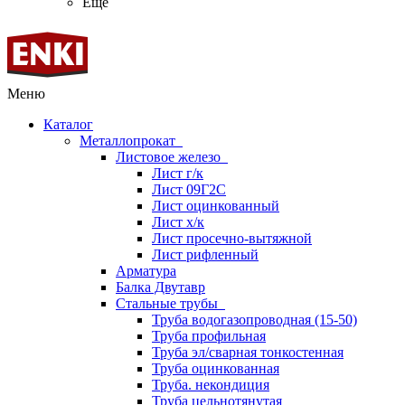
Ещё
Меню
Каталог
Металлопрокат
Листовое железо
Лист г/к
Лист 09Г2С
Лист оцинкованный
Лист х/к
Лист просечно-вытяжной
Лист рифленный
Арматура
Балка Двутавр
Стальные трубы
Труба водогазопроводная (15-50)
Труба профильная
Труба эл/сварная тонкостенная
Труба оцинкованная
Труба. некондиция
Труба цельнотянутая