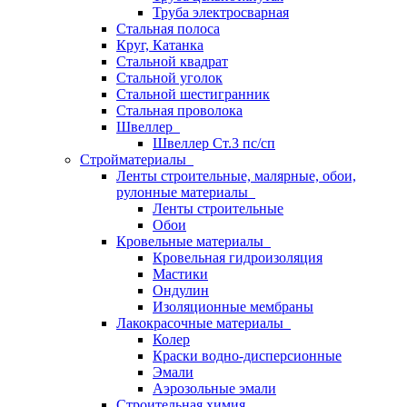
Труба электросварная
Стальная полоса
Круг, Катанка
Стальной квадрат
Стальной уголок
Стальной шестигранник
Стальная проволока
Швеллер
Швеллер Ст.3 пс/сп
Стройматериалы
Ленты строительные, малярные, обои,
рулонные материалы
Ленты строительные
Обои
Кровельные материалы
Кровельная гидроизоляция
Мастики
Ондулин
Изоляционные мембраны
Лакокрасочные материалы
Колер
Краски водно-дисперсионные
Эмали
Аэрозольные эмали
Строительная химия