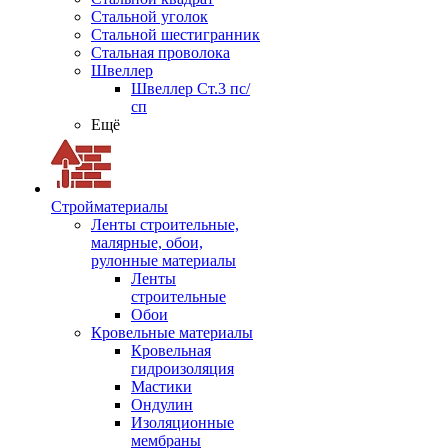
Стальной уголок
Стальной шестигранник
Стальная проволока
Швеллер
Швеллер Ст.3 пс/
сп
Ещё
Стройматериалы
Ленты строительные,
малярные, обои,
рулонные материалы
Ленты
строительные
Обои
Кровельные материалы
Кровельная
гидроизоляция
Мастики
Ондулин
Изоляционные
мембраны