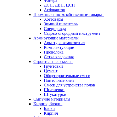
Фанера
ДСП, ДВП, ЦСП
Асбокартон
Промышленно-хозяйственные товары
Хозтовары
Зимний инвентарь
Спецодежда
Садово-огородный инструмент
Армирующие материалы
Арматура композитная
Комплектующие
Проволока
Сетка кладочная
Строительные смеси
Грунтовки
Цемент
Общестроительные смеси
Плиточные клеи
Смеси для устройства полов
Шпатлевки
Штукатурки
Сыпучие материалы
Кирпич, блоки
Блоки
Кирпич