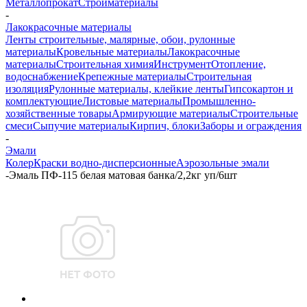
Металлопрокат
Стройматериалы
-
Лакокрасочные материалы
Ленты строительные, малярные, обои, рулонные
материалы
Кровельные материалы
Лакокрасочные
материалы
Строительная химия
Инструмент
Отопление,
водоснабжение
Крепежные материалы
Строительная
изоляция
Рулонные материалы, клейкие ленты
Гипсокартон и
комплектующие
Листовые материалы
Промышленно-
хозяйственные товары
Армирующие материалы
Строительные
смеси
Сыпучие материалы
Кирпич, блоки
Заборы и ограждения
-
Эмали
Колер
Краски водно-дисперсионные
Аэрозольные эмали
-
Эмаль ПФ-115 белая матовая банка/2,2кг уп/6шт