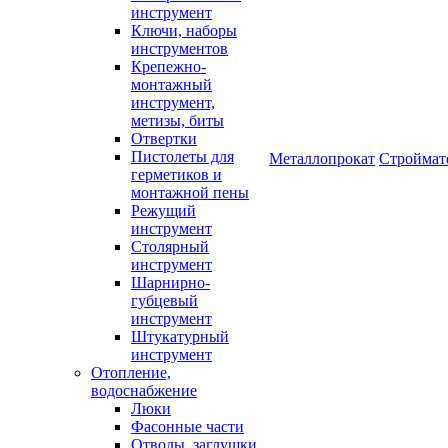
инструмент
Ключи, наборы
инструментов
Крепежно-
монтажный
инструмент,
метизы, биты
Отвертки
Пистолеты для
Металлопрокат
Строймат
герметиков и
монтажной пены
Режущий
инструмент
Столярный
инструмент
Шарнирно-
губцевый
инструмент
Штукатурный
инструмент
Отопление,
водоснабжение
Люки
Фасонные части
Отводы, заглушки,