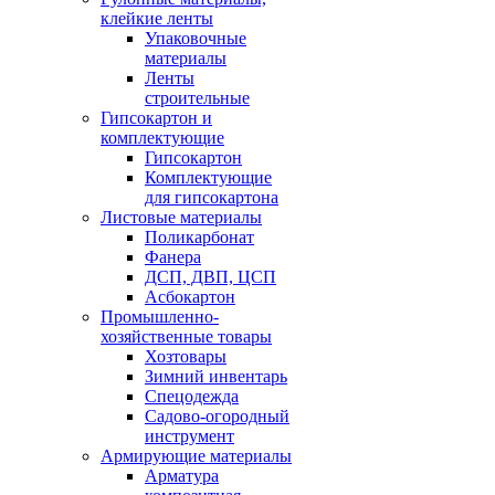
клейкие ленты
Упаковочные
материалы
Ленты
строительные
Гипсокартон и
комплектующие
Гипсокартон
Комплектующие
для гипсокартона
Листовые материалы
Поликарбонат
Фанера
ДСП, ДВП, ЦСП
Асбокартон
Промышленно-
хозяйственные товары
Хозтовары
Зимний инвентарь
Спецодежда
Садово-огородный
инструмент
Армирующие материалы
Арматура