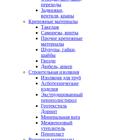
переходы
Задвижки,
вентиля, краны
Крепежные материалы
Такелаж
Саморезы, винты
Прочие крепежные
материалы
Шурупы, гайки,
шайбы
Гвозди
Дюбель, анкер
Строительная изоляция
Изоляция для труб
Асботехнические
изделия
Экструдированный
пенополистирол
Геотекстиль
Дорнит
Минеральная вата
Межвенцовый
утеплитель
Пенопласт
Рулонные материалы,