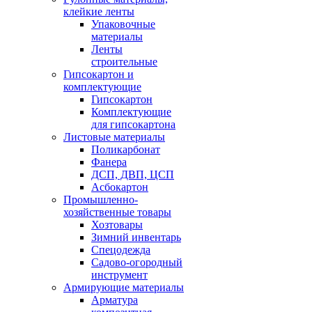
клейкие ленты
Упаковочные
материалы
Ленты
строительные
Гипсокартон и
комплектующие
Гипсокартон
Комплектующие
для гипсокартона
Листовые материалы
Поликарбонат
Фанера
ДСП, ДВП, ЦСП
Асбокартон
Промышленно-
хозяйственные товары
Хозтовары
Зимний инвентарь
Спецодежда
Садово-огородный
инструмент
Армирующие материалы
Арматура