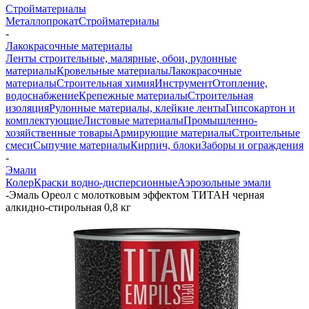
Стройматериалы
Металлопрокат
Стройматериалы
-
Лакокрасочные материалы
Ленты строительные, малярные, обои, рулонные
материалы
Кровельные материалы
Лакокрасочные
материалы
Строительная химия
Инструмент
Отопление,
водоснабжение
Крепежные материалы
Строительная
изоляция
Рулонные материалы, клейкие ленты
Гипсокартон и
комплектующие
Листовые материалы
Промышленно-
хозяйственные товары
Армирующие материалы
Строительные
смеси
Сыпучие материалы
Кирпич, блоки
Заборы и ограждения
-
Эмали
Колер
Краски водно-дисперсионные
Аэрозольные эмали
-
Эмаль Ореол с молотковым эффектом ТИТАН черная
алкидно-стирольная 0,8 кг