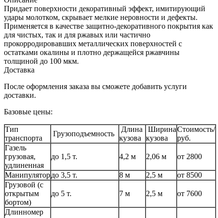
Придает поверхности декоративный эффект, имитирующий
удары молотком, скрывает мелкие неровности и дефекты.
Применяется в качестве защитно-декоративного покрытия как
для чистых, так и для ржавых или частично
прокорродировавших металлических поверхностей с
остатками окалины и плотно держащейся ржавчины
толщиной до 100 мкм.
Доставка
После оформления заказа вы сможете добавить услуги
доставки.
Базовые цены:
Тип
Длина
Ширина
Стоимость/
Грузоподъемность
транспорта
кузова
кузова
руб.
Газель
грузовая,
до 1,5 т.
4,2 м
2,06 м
от 2800
удлиненная
Манипулятор
до 3,5 т.
8 м
2,5 м
от 8500
Грузовой (с
открытым
до 5 т.
7 м
2,5 м
от 7600
бортом)
Длинномер