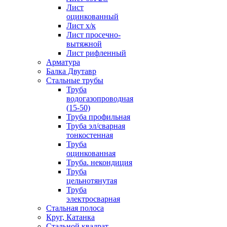
Лист
оцинкованный
Лист х/к
Лист просечно-
вытяжной
Лист рифленный
Арматура
Балка Двутавр
Стальные трубы
Труба
водогазопроводная
(15-50)
Труба профильная
Труба эл/сварная
тонкостенная
Труба
оцинкованная
Труба. некондиция
Труба
цельнотянутая
Труба
электросварная
Стальная полоса
Круг, Катанка
Стальной квадрат