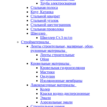
Труба электросварная
Стальная полоса
Круг, Катанка
Стальной квадрат
Стальной уголок
Стальной шестигранник
Стальная проволока
Швеллер
Швеллер Ст.3 пс/сп
Стройматериалы
Ленты строительные, малярные, обои,
рулонные материалы
Ленты строительные
Обои
Кровельные материалы
Кровельная гидроизоляция
Мастики
Ондулин
Изоляционные мембраны
Лакокрасочные материалы
Колер
Краски водно-дисперсионные
Эмали
Аэрозольные эмали
Строительная химия