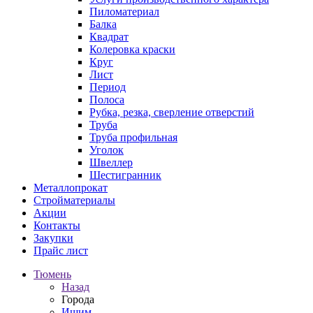
Пиломатериал
Балка
Квадрат
Колеровка краски
Круг
Лист
Период
Полоса
Рубка, резка, сверление отверстий
Труба
Труба профильная
Уголок
Швеллер
Шестигранник
Металлопрокат
Стройматериалы
Акции
Контакты
Закупки
Прайс лист
Тюмень
Назад
Города
Ишим