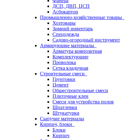
Фанера
ДСП, ДВП, ЦСП
Асбокартон
Промышленно-хозяйственные товары
Хозтовары
Зимний инвентарь
Спецодежда
Садово-огородный инструмент
Армирующие материалы
Арматура композитная
Комплектующие
Проволока
Сетка кладочная
Строительные смеси
Грунтовки
Цемент
Общестроительные смеси
Плиточные клеи
Смеси для устройства полов
Шпатлевки
Штукатурки
Сыпучие материалы
Кирпич, блоки
Блоки
Кирпич