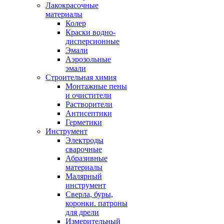
Лакокрасочные
материалы
Колер
Краски водно-
дисперсионные
Эмали
Аэрозольные
эмали
Строительная химия
Монтажные пены
и очистители
Растворители
Антисептики
Герметики
Инструмент
Электроды
сварочные
Абразивные
материалы
Малярный
инструмент
Сверла, буры,
коронки. патроны
для дрели
Измерительный