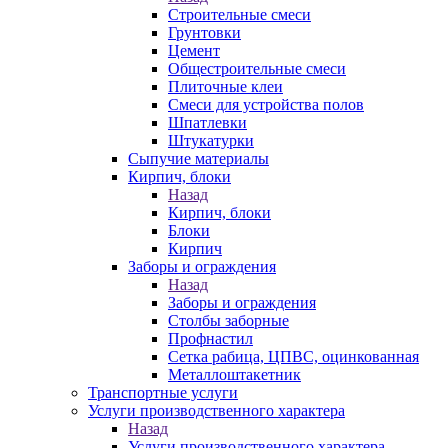
Строительные смеси
Грунтовки
Цемент
Общестроительные смеси
Плиточные клеи
Смеси для устройства полов
Шпатлевки
Штукатурки
Сыпучие материалы
Кирпич, блоки
Назад
Кирпич, блоки
Блоки
Кирпич
Заборы и ограждения
Назад
Заборы и ограждения
Столбы заборные
Профнастил
Сетка рабица, ЦПВС, оцинкованная
Металлоштакетник
Транспортные услуги
Услуги производственного характера
Назад
Услуги производственного характера