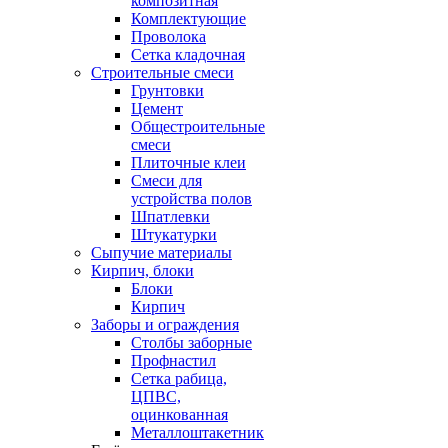
композитная
Комплектующие
Проволока
Сетка кладочная
Строительные смеси
Грунтовки
Цемент
Общестроительные
смеси
Плиточные клеи
Смеси для
устройства полов
Шпатлевки
Штукатурки
Сыпучие материалы
Кирпич, блоки
Блоки
Кирпич
Заборы и ограждения
Столбы заборные
Профнастил
Сетка рабица,
ЦПВС,
оцинкованная
Металлоштакетник