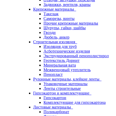
Задвижки, вентиля, краны
Крепежные материалы
Такелаж
Саморезы, винты
Прочие крепежные материалы
Шурупы, гайки, шайбы
Гвозди
Дюбель, анкер
Строительная изоляция
Изоляция для труб
Асботехнические изделия
Экструдированный пенополистирол
Геотекстиль Дорнит
Минеральная вата
Межвенцовый утеплитель
Пенопласт
Рулонные материалы, клейкие ленты
Упаковочные материалы
Ленты строительные
Гипсокартон и комплектующие
Гипсокартон
Комплектующие для гипсокартона
Листовые материалы
Поликарбонат