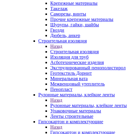
Крепежные материалы
Такелаж
Саморезы, винты
Прочие крепежные материалы
Шурупы, гайки, шайбы
Гвозди
Дюбель, анкер
Строительная изоляция
Назад
Строительная изоляция
Изоляция для труб
Асботехнические изделия
Экструдированный пенополистирол
Геотекстиль Дорнит
Минеральная вата
Межвенцовый утеплитель
Пенопласт
Рулонные материалы, клейкие ленты
Назад
Рулонные материалы, клейкие ленты
Упаковочные материалы
Ленты строительные
Гипсокартон и комплектующие
Назад
Гипсокартон и комплектующие