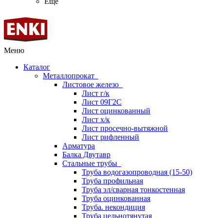
Ещё
Меню
Каталог
Металлопрокат
Листовое железо
Лист г/к
Лист 09Г2С
Лист оцинкованный
Лист х/к
Лист просечно-вытяжной
Лист рифленный
Арматура
Балка Двутавр
Стальные трубы
Труба водогазопроводная (15-50)
Труба профильная
Труба эл/сварная тонкостенная
Труба оцинкованная
Труба. некондиция
Труба цельнотянутая