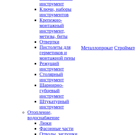
инструмент
Ключи, наборы
инструментов
Крепежно-
монтажный
инструмент,
метизы, биты
Отвертки
Пистолеты для
Металлопрокат
Строймат
герметиков и
монтажной пены
Режущий
инструмент
Столярный
инструмент
Шарнирно-
губцевый
инструмент
Штукатурный
инструмент
Отопление,
водоснабжение
Люки
Фасонные части
Отводы, заглушки,