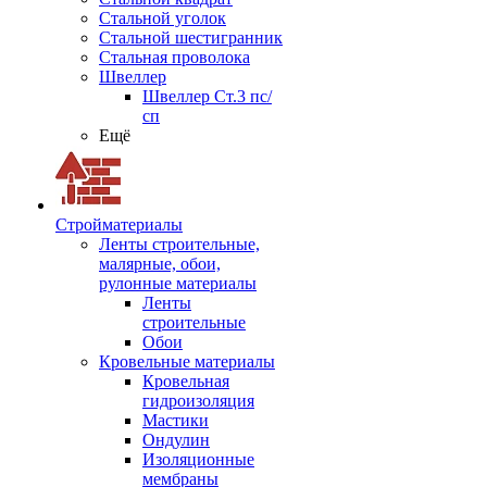
Стальной уголок
Стальной шестигранник
Стальная проволока
Швеллер
Швеллер Ст.3 пс/
сп
Ещё
Стройматериалы
Ленты строительные,
малярные, обои,
рулонные материалы
Ленты
строительные
Обои
Кровельные материалы
Кровельная
гидроизоляция
Мастики
Ондулин
Изоляционные
мембраны