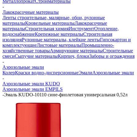
Металлопрокат
Стройматериалы
-
Лакокрасочные материалы
Ленты строительные, малярные, обои, рулонные
материалы
Кровельные материалы
Лакокрасочные
материалы
Строительная химия
Инструмент
Отопление,
водоснабжение
Крепежные материалы
Строительная
изоляция
Рулонные материалы, клейкие ленты
Гипсокартон и
комплектующие
Листовые материалы
Промышленно-
хозяйственные товары
Армирующие материалы
Строительные
смеси
Сыпучие материалы
Кирпич, блоки
Заборы и ограждения
-
Аэрозольные эмали
Колер
Краски водно-дисперсионные
Эмали
Аэрозольные эмали
-
Аэрозольные эмали KUDO
Аэрозольные эмали EMPILS
-
Эмаль KUDO-10110 сине-фиолетовая универсальная 0,52л