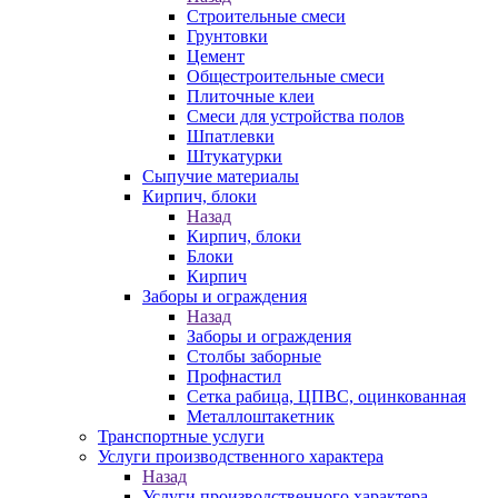
Строительные смеси
Грунтовки
Цемент
Общестроительные смеси
Плиточные клеи
Смеси для устройства полов
Шпатлевки
Штукатурки
Сыпучие материалы
Кирпич, блоки
Назад
Кирпич, блоки
Блоки
Кирпич
Заборы и ограждения
Назад
Заборы и ограждения
Столбы заборные
Профнастил
Сетка рабица, ЦПВС, оцинкованная
Металлоштакетник
Транспортные услуги
Услуги производственного характера
Назад
Услуги производственного характера