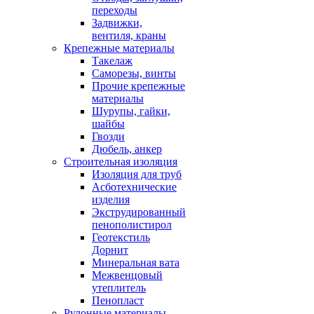
переходы
Задвижки,
вентиля, краны
Крепежные материалы
Такелаж
Саморезы, винты
Прочие крепежные
материалы
Шурупы, гайки,
шайбы
Гвозди
Дюбель, анкер
Строительная изоляция
Изоляция для труб
Асботехнические
изделия
Экструдированный
пенополистирол
Геотекстиль
Дорнит
Минеральная вата
Межвенцовый
утеплитель
Пенопласт
Рулонные материалы,