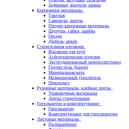
Задвижки, вентиля, краны
Крепежные материалы
Такелаж
Саморезы, винты
Прочие крепежные материалы
Шурупы, гайки, шайбы
Гвозди
Дюбель, анкер
Строительная изоляция
Изоляция для труб
Асботехнические изделия
Экструдированный пенополистирол
Геотекстиль Дорнит
Минеральная вата
Межвенцовый утеплитель
Пенопласт
Рулонные материалы, клейкие ленты
Упаковочные материалы
Ленты строительные
Гипсокартон и комплектующие
Гипсокартон
Комплектующие для гипсокартона
Листовые материалы
Поликарбонат