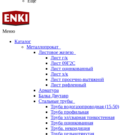
Ещё
Меню
Каталог
Металлопрокат
Листовое железо
Лист г/к
Лист 09Г2С
Лист оцинкованный
Лист х/к
Лист просечно-вытяжной
Лист рифленный
Арматура
Балка Двутавр
Стальные трубы
Труба водогазопроводная (15-50)
Труба профильная
Труба эл/сварная тонкостенная
Труба оцинкованная
Труба. некондиция
Труба цельнотянутая