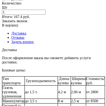
Количество:
Шт
Итого:
167.4
руб.
Заказать звонок
В корзину
Доставка
Отзывы
Задать вопрос
Доставка
После оформления заказа вы сможете добавить услуги
доставки.
Базовые цены:
Тип
Длина
Ширина
Стоимость/
Грузоподъемность
транспорта
кузова
кузова
руб.
Газель
грузовая,
до 1,5 т.
4,2 м
2,06 м
от 2800
удлиненная
Манипулятор
до 3,5 т.
8 м
2,5 м
от 8500
Грузовой (с