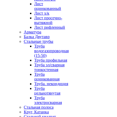
Лист
оцинкованный
Лист х/к
Лист просечно-
вытяжной
Лист рифленный
Арматура
Балка Двутавр
Стальные трубы
Труба
водогазопроводная
(15-50)
Труба профильная
Труба эл/сварная
тонкостенная
Труба
оцинкованная
Труба. некондиция
Труба
цельнотянутая
Труба
электросварная
Стальная полоса
Круг, Катанка
Стальной квадрат