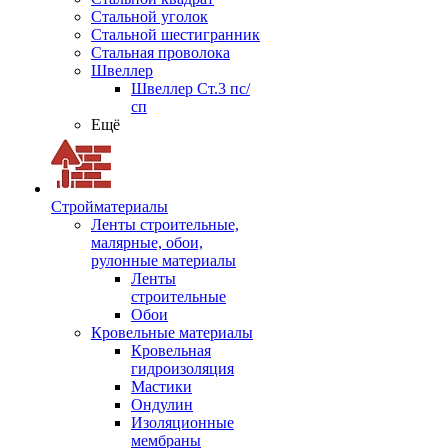
Стальной уголок
Стальной шестигранник
Стальная проволока
Швеллер
Швеллер Ст.3 пс/
сп
Ещё
Стройматериалы
Ленты строительные,
малярные, обои,
рулонные материалы
Ленты
строительные
Обои
Кровельные материалы
Кровельная
гидроизоляция
Мастики
Ондулин
Изоляционные
мембраны