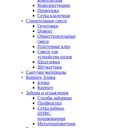
композитная
Комплектующие
Проволока
Сетка кладочная
Строительные смеси
Грунтовки
Цемент
Общестроительные
смеси
Плиточные клеи
Смеси для
устройства полов
Шпатлевки
Штукатурки
Сыпучие материалы
Кирпич, блоки
Блоки
Кирпич
Заборы и ограждения
Столбы заборные
Профнастил
Сетка рабица,
ЦПВС,
оцинкованная
Металлоштакетник