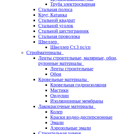
Труба электросварная
Стальная полоса
Круг, Катанка
Стальной квадрат
Стальной уголок
Стальной шестигранник
Стальная проволока
Швеллер
Швеллер Ст.3 пс/сп
Стройматериалы
Ленты строительные, малярные, обои,
рулонные материалы
Ленты строительные
Обои
Кровельные материалы
Кровельная гидроизоляция
Мастики
Ондулин
Изоляционные мембраны
Лакокрасочные материалы
Колер
Краски водно-дисперсионные
Эмали
Аэрозольные эмали
Строительная химия