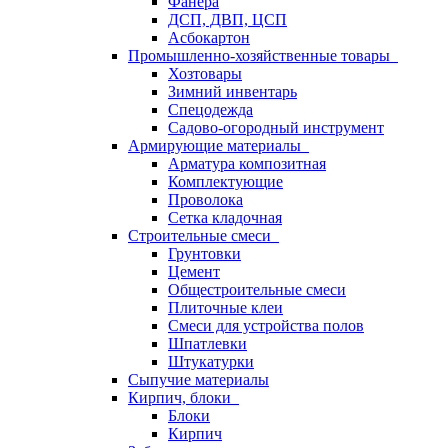
Фанера
ДСП, ДВП, ЦСП
Асбокартон
Промышленно-хозяйственные товары
Хозтовары
Зимний инвентарь
Спецодежда
Садово-огородный инструмент
Армирующие материалы
Арматура композитная
Комплектующие
Проволока
Сетка кладочная
Строительные смеси
Грунтовки
Цемент
Общестроительные смеси
Плиточные клеи
Смеси для устройства полов
Шпатлевки
Штукатурки
Сыпучие материалы
Кирпич, блоки
Блоки
Кирпич