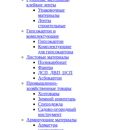
клейкие ленты
Упаковочные
материалы
Ленты
строительные
Гипсокартон и
комплектующие
Гипсокартон
Комплектующие
для гипсокартона
Листовые материалы
Поликарбонат
Фанера
ДСП, ДВП, ЦСП
Асбокартон
Промышленно-
хозяйственные товары
Хозтовары
Зимний инвентарь
Спецодежда
Садово-огородный
инструмент
Армирующие материалы
Арматура