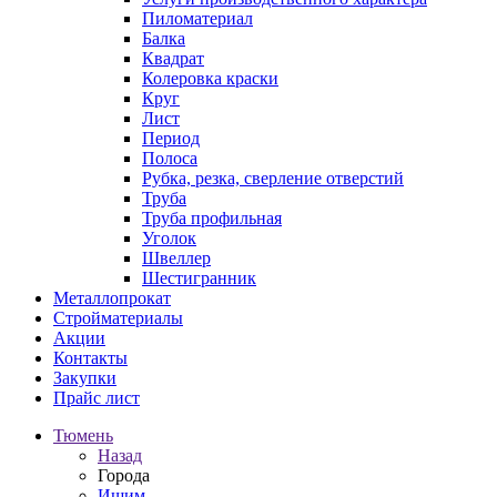
Пиломатериал
Балка
Квадрат
Колеровка краски
Круг
Лист
Период
Полоса
Рубка, резка, сверление отверстий
Труба
Труба профильная
Уголок
Швеллер
Шестигранник
Металлопрокат
Стройматериалы
Акции
Контакты
Закупки
Прайс лист
Тюмень
Назад
Города
Ишим