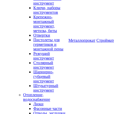
инструмент
Ключи, наборы
инструментов
Крепежно-
монтажный
инструмент,
метизы, биты
Отвертки
Пистолеты для
Металлопрокат
Строймат
герметиков и
монтажной пены
Режущий
инструмент
Столярный
инструмент
Шарнирно-
губцевый
инструмент
Штукатурный
инструмент
Отопление,
водоснабжение
Люки
Фасонные части
Отводы, заглушки,