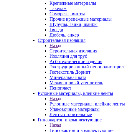
Крепежные материалы
Такелаж
Саморезы, винты
Прочие крепежные материалы
Шурупы, гайки, шайбы
Гвозди
Дюбель, анкер
Строительная изоляция
Назад
Строительная изоляция
Изоляция для труб
Асботехнические изделия
Экструдированный пенополистирол
Геотекстиль Дорнит
Минеральная вата
Межвенцовый утеплитель
Пенопласт
Рулонные материалы, клейкие ленты
Назад
Рулонные материалы, клейкие ленты
Упаковочные материалы
Ленты строительные
Гипсокартон и комплектующие
Назад
Гипсокартон и комплектующие