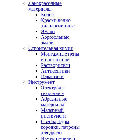
Лакокрасочные
материалы
Колер
Краски водно-
дисперсионные
Эмали
Аэрозольные
эмали
Строительная химия
Монтажные пены
и очистители
Растворители
Антисептики
Герметики
Инструмент
Электроды
сварочные
Абразивные
материалы
Малярный
инструмент
Сверла, буры,
коронки. патроны
для дрели
Измерительный