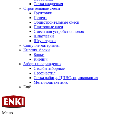
Сетка кладочная
Строительные смеси
Грунтовки
Цемент
Общестроительные смеси
Плиточные клеи
Смеси для устройства полов
Шпатлевки
Штукатурки
Сыпучие материалы
Кирпич, блоки
Блоки
Кирпич
Заборы и ограждения
Столбы заборные
Профнастил
Сетка рабица, ЦПВС, оцинкованная
Металлоштакетник
Ещё
Меню