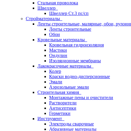
Стальная проволока
Швеллер
Швеллер Ст.3 пс/сп
Стройматериалы
Ленты строительные, малярные, обои, рулон
Ленты строительные
Обои
Кровельные материалы
Кровельная гидроизоляция
Мастики
Ондулин
Изоляционные мембраны
Лакокрасочные материалы
Колер
Краски водно-дисперсионные
Эмали
Аэрозольные эмали
Строительная химия
Монтажные пены и очистители
Растворители
Антисептики
Герметики
Инструмент
Электроды сварочные
Абразивные материалы