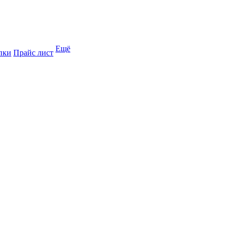
Ещё
пки
Прайс лист