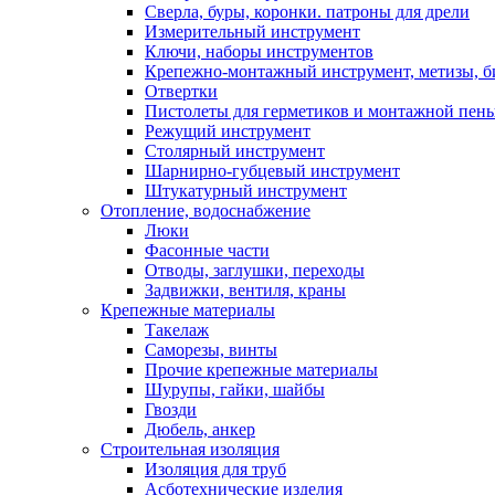
Сверла, буры, коронки. патроны для дрели
Измерительный инструмент
Ключи, наборы инструментов
Крепежно-монтажный инструмент, метизы, 
Отвертки
Пистолеты для герметиков и монтажной пен
Режущий инструмент
Столярный инструмент
Шарнирно-губцевый инструмент
Штукатурный инструмент
Отопление, водоснабжение
Люки
Фасонные части
Отводы, заглушки, переходы
Задвижки, вентиля, краны
Крепежные материалы
Такелаж
Саморезы, винты
Прочие крепежные материалы
Шурупы, гайки, шайбы
Гвозди
Дюбель, анкер
Строительная изоляция
Изоляция для труб
Асботехнические изделия