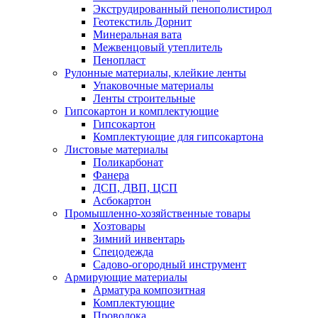
Экструдированный пенополистирол
Геотекстиль Дорнит
Минеральная вата
Межвенцовый утеплитель
Пенопласт
Рулонные материалы, клейкие ленты
Упаковочные материалы
Ленты строительные
Гипсокартон и комплектующие
Гипсокартон
Комплектующие для гипсокартона
Листовые материалы
Поликарбонат
Фанера
ДСП, ДВП, ЦСП
Асбокартон
Промышленно-хозяйственные товары
Хозтовары
Зимний инвентарь
Спецодежда
Садово-огородный инструмент
Армирующие материалы
Арматура композитная
Комплектующие
Проволока