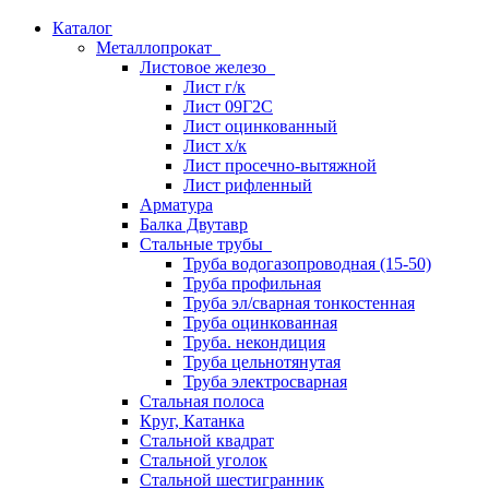
Каталог
Металлопрокат
Листовое железо
Лист г/к
Лист 09Г2С
Лист оцинкованный
Лист х/к
Лист просечно-вытяжной
Лист рифленный
Арматура
Балка Двутавр
Стальные трубы
Труба водогазопроводная (15-50)
Труба профильная
Труба эл/сварная тонкостенная
Труба оцинкованная
Труба. некондиция
Труба цельнотянутая
Труба электросварная
Стальная полоса
Круг, Катанка
Стальной квадрат
Стальной уголок
Стальной шестигранник