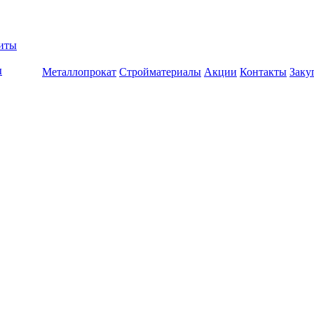
биты
ы
Металлопрокат
Стройматериалы
Акции
Контакты
Заку