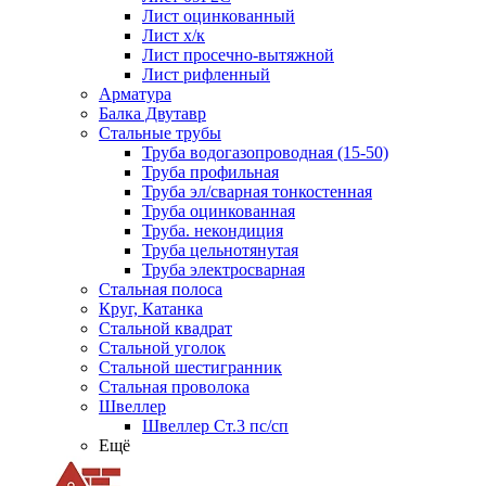
Лист оцинкованный
Лист х/к
Лист просечно-вытяжной
Лист рифленный
Арматура
Балка Двутавр
Стальные трубы
Труба водогазопроводная (15-50)
Труба профильная
Труба эл/сварная тонкостенная
Труба оцинкованная
Труба. некондиция
Труба цельнотянутая
Труба электросварная
Стальная полоса
Круг, Катанка
Стальной квадрат
Стальной уголок
Стальной шестигранник
Стальная проволока
Швеллер
Швеллер Ст.3 пс/сп
Ещё