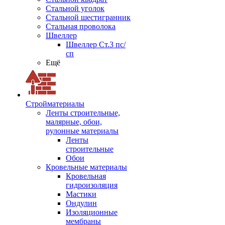
Стальной уголок
Стальной шестигранник
Стальная проволока
Швеллер
Швеллер Ст.3 пс/
сп
Ещё
Стройматериалы
Ленты строительные,
малярные, обои,
рулонные материалы
Ленты
строительные
Обои
Кровельные материалы
Кровельная
гидроизоляция
Мастики
Ондулин
Изоляционные
мембраны