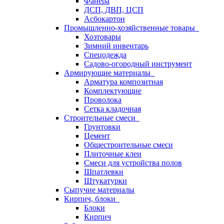
Фанера
ДСП, ДВП, ЦСП
Асбокартон
Промышленно-хозяйственные товары
Хозтовары
Зимний инвентарь
Спецодежда
Садово-огородный инструмент
Армирующие материалы
Арматура композитная
Комплектующие
Проволока
Сетка кладочная
Строительные смеси
Грунтовки
Цемент
Общестроительные смеси
Плиточные клеи
Смеси для устройства полов
Шпатлевки
Штукатурки
Сыпучие материалы
Кирпич, блоки
Блоки
Кирпич