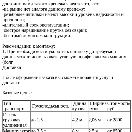
достоинствами такого крепежа является то, что:
-на рынке нет аналога данному крепежу;
-резьбовые шпильки имеют высокий уровень надёжности и
прочности;
-длительный срок эксплуатации;
-быстрое наращивание прутка без сварки;
-быстрый демонтаж конструкции.
Рекомендации к монтажу:
1. При необходимости укоротить шпильку до требуемой
длины можно использовать угловую шлифовальную машину
(болг
Доставка
После оформления заказа вы сможете добавить услуги
доставки.
Базовые цены:
Тип
Длина
Ширина
Стоимость/
Грузоподъемность
транспорта
кузова
кузова
руб.
Газель
грузовая,
до 1,5 т.
4,2 м
2,06 м
от 2800
удлиненная
Манипулятор
до 3,5 т.
8 м
2,5 м
от 8500