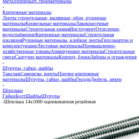
Металлопрокат
Стройматериалы
-
Крепежные материалы
Ленты строительные, малярные, обои, рулонные
материалы
Кровельные материалы
Лакокрасочные
материалы
Строительная химия
Инструмент
Отопление,
водоснабжение
Крепежные материалы
Строительная
изоляция
Рулонные материалы, клейкие ленты
Гипсокартон и
комплектующие
Листовые материалы
Промышленно-
хозяйственные товары
Армирующие материалы
Строительные
смеси
Сыпучие материалы
Кирпич, блоки
Заборы и ограждения
-
Шурупы, гайки, шайбы
Такелаж
Саморезы, винты
Прочие крепежные
материалы
Шурупы, гайки, шайбы
Гвозди
Дюбель, анкер
-
Шпильки
Гайки
Болт
Шайбы
Шурупы
-
Шпилька 14х1000 оцинкованная резьбовая