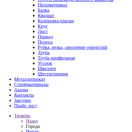
Пиломатериал
Балка
Квадрат
Колеровка краски
Круг
Лист
Период
Полоса
Рубка, резка, сверление отверстий
Труба
Труба профильная
Уголок
Швеллер
Шестигранник
Металлопрокат
Стройматериалы
Акции
Контакты
Закупки
Прайс лист
Тюмень
Назад
Города
Ишим