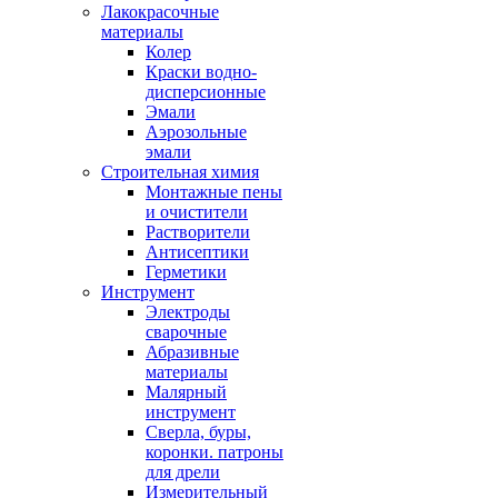
Лакокрасочные
материалы
Колер
Краски водно-
дисперсионные
Эмали
Аэрозольные
эмали
Строительная химия
Монтажные пены
и очистители
Растворители
Антисептики
Герметики
Инструмент
Электроды
сварочные
Абразивные
материалы
Малярный
инструмент
Сверла, буры,
коронки. патроны
для дрели
Измерительный