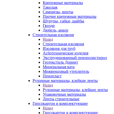
Крепежные материалы
Такелаж
Саморезы, винты
Прочие крепежные материалы
Шурупы, гайки, шайбы
Гвозди
Дюбель, анкер
Строительная изоляция
Назад
Строительная изоляция
Изоляция для труб
Асботехнические изделия
Экструдированный пенополистирол
Геотекстиль Дорнит
Минеральная вата
Межвенцовый утеплитель
Пенопласт
Рулонные материалы, клейкие ленты
Назад
Рулонные материалы, клейкие ленты
Упаковочные материалы
Ленты строительные
Гипсокартон и комплектующие
Назад
Гипсокартон и комплектующие