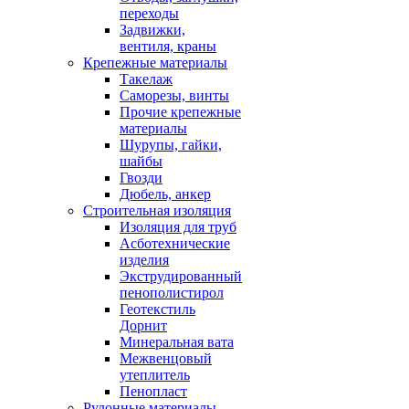
переходы
Задвижки,
вентиля, краны
Крепежные материалы
Такелаж
Саморезы, винты
Прочие крепежные
материалы
Шурупы, гайки,
шайбы
Гвозди
Дюбель, анкер
Строительная изоляция
Изоляция для труб
Асботехнические
изделия
Экструдированный
пенополистирол
Геотекстиль
Дорнит
Минеральная вата
Межвенцовый
утеплитель
Пенопласт
Рулонные материалы,