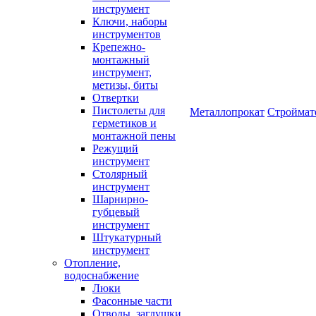
инструмент
Ключи, наборы
инструментов
Крепежно-
монтажный
инструмент,
метизы, биты
Отвертки
Пистолеты для
Металлопрокат
Строймат
герметиков и
монтажной пены
Режущий
инструмент
Столярный
инструмент
Шарнирно-
губцевый
инструмент
Штукатурный
инструмент
Отопление,
водоснабжение
Люки
Фасонные части
Отводы, заглушки,