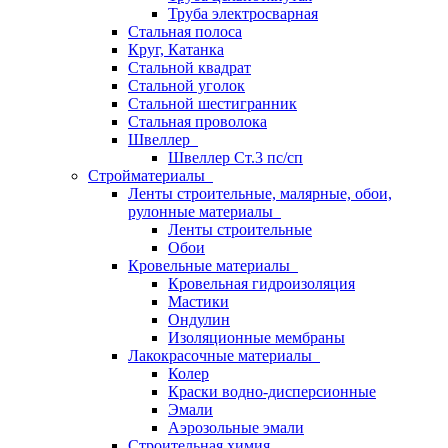
Труба электросварная
Стальная полоса
Круг, Катанка
Стальной квадрат
Стальной уголок
Стальной шестигранник
Стальная проволока
Швеллер
Швеллер Ст.3 пс/сп
Стройматериалы
Ленты строительные, малярные, обои,
рулонные материалы
Ленты строительные
Обои
Кровельные материалы
Кровельная гидроизоляция
Мастики
Ондулин
Изоляционные мембраны
Лакокрасочные материалы
Колер
Краски водно-дисперсионные
Эмали
Аэрозольные эмали
Строительная химия