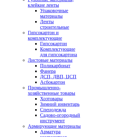
клейкие ленты
Упаковочные
материалы
Ленты
строительные
Гипсокартон и
комплектующие
Гипсокартон
Комплектующие
для гипсокартона
Листовые материалы
Поликарбонат
Фанера
ДСП, ДВП, ЦСП
Асбокартон
Промышленно-
хозяйственные товары
Хозтовары
Зимний инвентарь
Спецодежда
Садово-огородный
инструмент
Армирующие материалы
Арматура