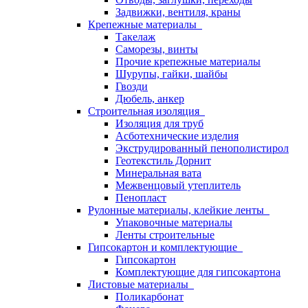
Задвижки, вентиля, краны
Крепежные материалы
Такелаж
Саморезы, винты
Прочие крепежные материалы
Шурупы, гайки, шайбы
Гвозди
Дюбель, анкер
Строительная изоляция
Изоляция для труб
Асботехнические изделия
Экструдированный пенополистирол
Геотекстиль Дорнит
Минеральная вата
Межвенцовый утеплитель
Пенопласт
Рулонные материалы, клейкие ленты
Упаковочные материалы
Ленты строительные
Гипсокартон и комплектующие
Гипсокартон
Комплектующие для гипсокартона
Листовые материалы
Поликарбонат