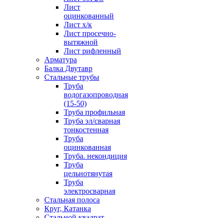
Лист
оцинкованный
Лист х/к
Лист просечно-
вытяжной
Лист рифленный
Арматура
Балка Двутавр
Стальные трубы
Труба
водогазопроводная
(15-50)
Труба профильная
Труба эл/сварная
тонкостенная
Труба
оцинкованная
Труба. некондиция
Труба
цельнотянутая
Труба
электросварная
Стальная полоса
Круг, Катанка
Стальной квадрат