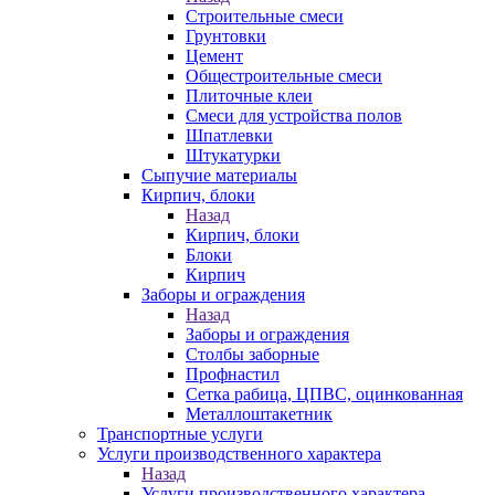
Строительные смеси
Грунтовки
Цемент
Общестроительные смеси
Плиточные клеи
Смеси для устройства полов
Шпатлевки
Штукатурки
Сыпучие материалы
Кирпич, блоки
Назад
Кирпич, блоки
Блоки
Кирпич
Заборы и ограждения
Назад
Заборы и ограждения
Столбы заборные
Профнастил
Сетка рабица, ЦПВС, оцинкованная
Металлоштакетник
Транспортные услуги
Услуги производственного характера
Назад
Услуги производственного характера