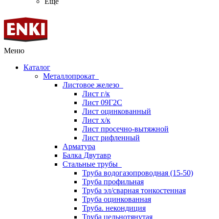
Ещё
Меню
Каталог
Металлопрокат
Листовое железо
Лист г/к
Лист 09Г2С
Лист оцинкованный
Лист х/к
Лист просечно-вытяжной
Лист рифленный
Арматура
Балка Двутавр
Стальные трубы
Труба водогазопроводная (15-50)
Труба профильная
Труба эл/сварная тонкостенная
Труба оцинкованная
Труба. некондиция
Труба цельнотянутая