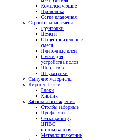
композитная
Комплектующие
Проволока
Сетка кладочная
Строительные смеси
Грунтовки
Цемент
Общестроительные
смеси
Плиточные клеи
Смеси для
устройства полов
Шпатлевки
Штукатурки
Сыпучие материалы
Кирпич, блоки
Блоки
Кирпич
Заборы и ограждения
Столбы заборные
Профнастил
Сетка рабица,
ЦПВС,
оцинкованная
Металлоштакетник