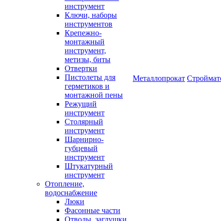
инструмент
Ключи, наборы
инструментов
Крепежно-
монтажный
инструмент,
метизы, биты
Отвертки
Пистолеты для
Металлопрокат
Строймат
герметиков и
монтажной пены
Режущий
инструмент
Столярный
инструмент
Шарнирно-
губцевый
инструмент
Штукатурный
инструмент
Отопление,
водоснабжение
Люки
Фасонные части
Отводы, заглушки,