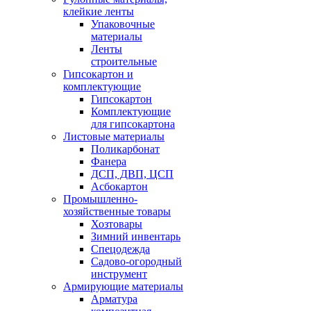
клейкие ленты
Упаковочные
материалы
Ленты
строительные
Гипсокартон и
комплектующие
Гипсокартон
Комплектующие
для гипсокартона
Листовые материалы
Поликарбонат
Фанера
ДСП, ДВП, ЦСП
Асбокартон
Промышленно-
хозяйственные товары
Хозтовары
Зимний инвентарь
Спецодежда
Садово-огородный
инструмент
Армирующие материалы
Арматура