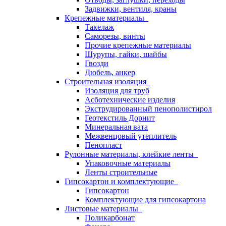
Задвижки, вентиля, краны
Крепежные материалы
Такелаж
Саморезы, винты
Прочие крепежные материалы
Шурупы, гайки, шайбы
Гвозди
Дюбель, анкер
Строительная изоляция
Изоляция для труб
Асботехнические изделия
Экструдированный пенополистирол
Геотекстиль Дорнит
Минеральная вата
Межвенцовый утеплитель
Пенопласт
Рулонные материалы, клейкие ленты
Упаковочные материалы
Ленты строительные
Гипсокартон и комплектующие
Гипсокартон
Комплектующие для гипсокартона
Листовые материалы
Поликарбонат