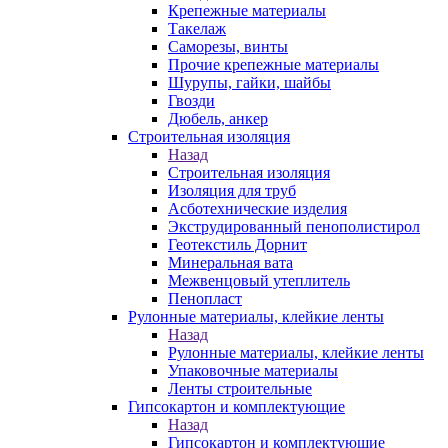
Крепежные материалы
Такелаж
Саморезы, винты
Прочие крепежные материалы
Шурупы, гайки, шайбы
Гвозди
Дюбель, анкер
Строительная изоляция
Назад
Строительная изоляция
Изоляция для труб
Асботехнические изделия
Экструдированный пенополистирол
Геотекстиль Дорнит
Минеральная вата
Межвенцовый утеплитель
Пенопласт
Рулонные материалы, клейкие ленты
Назад
Рулонные материалы, клейкие ленты
Упаковочные материалы
Ленты строительные
Гипсокартон и комплектующие
Назад
Гипсокартон и комплектующие