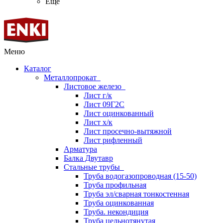
Ещё
Меню
Каталог
Металлопрокат
Листовое железо
Лист г/к
Лист 09Г2С
Лист оцинкованный
Лист х/к
Лист просечно-вытяжной
Лист рифленный
Арматура
Балка Двутавр
Стальные трубы
Труба водогазопроводная (15-50)
Труба профильная
Труба эл/сварная тонкостенная
Труба оцинкованная
Труба. некондиция
Труба цельнотянутая