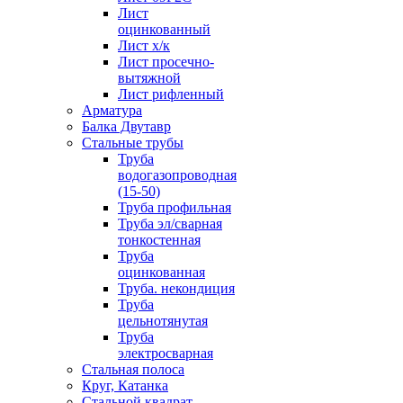
Лист
оцинкованный
Лист х/к
Лист просечно-
вытяжной
Лист рифленный
Арматура
Балка Двутавр
Стальные трубы
Труба
водогазопроводная
(15-50)
Труба профильная
Труба эл/сварная
тонкостенная
Труба
оцинкованная
Труба. некондиция
Труба
цельнотянутая
Труба
электросварная
Стальная полоса
Круг, Катанка
Стальной квадрат