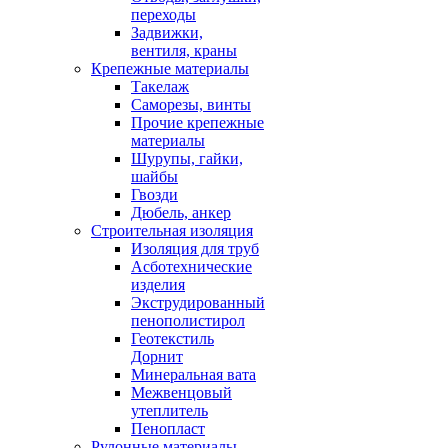
переходы
Задвижки,
вентиля, краны
Крепежные материалы
Такелаж
Саморезы, винты
Прочие крепежные
материалы
Шурупы, гайки,
шайбы
Гвозди
Дюбель, анкер
Строительная изоляция
Изоляция для труб
Асботехнические
изделия
Экструдированный
пенополистирол
Геотекстиль
Дорнит
Минеральная вата
Межвенцовый
утеплитель
Пенопласт
Рулонные материалы,