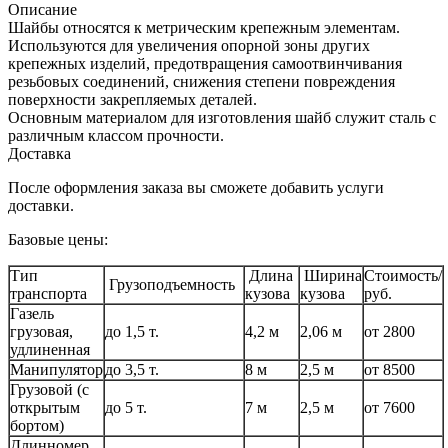
Описание
Шайбы относятся к метрическим крепежным элементам.
Используются для увеличения опорной зоны других
крепежных изделий, предотвращения самоотвинчивания
резьбовых соединений, снижения степени повреждения
поверхности закрепляемых деталей.
Основным материалом для изготовления шайб служит сталь с
различным классом прочности.
Доставка
После оформления заказа вы сможете добавить услуги
доставки.
Базовые цены:
Тип
Длина
Ширина
Стоимость/
Грузоподъемность
транспорта
кузова
кузова
руб.
Газель
грузовая,
до 1,5 т.
4,2 м
2,06 м
от 2800
удлиненная
Манипулятор
до 3,5 т.
8 м
2,5 м
от 8500
Грузовой (с
открытым
до 5 т.
7 м
2,5 м
от 7600
бортом)
Длинномер