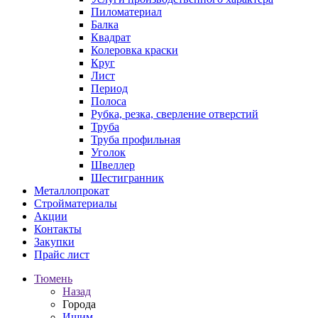
Пиломатериал
Балка
Квадрат
Колеровка краски
Круг
Лист
Период
Полоса
Рубка, резка, сверление отверстий
Труба
Труба профильная
Уголок
Швеллер
Шестигранник
Металлопрокат
Стройматериалы
Акции
Контакты
Закупки
Прайс лист
Тюмень
Назад
Города
Ишим