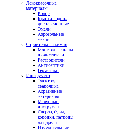
Лакокрасочные
материалы
Колер
Краски водно-
дисперсионные
Эмали
Аэрозольные
эмали
Строительная химия
Монтажные пены
и очистители
Растворители
Антисептики
Герметики
Инструмент
Электроды
сварочные
Абразивные
материалы
Малярный
инструмент
Сверла, буры,
коронки. патроны
для дрели
Измерительный