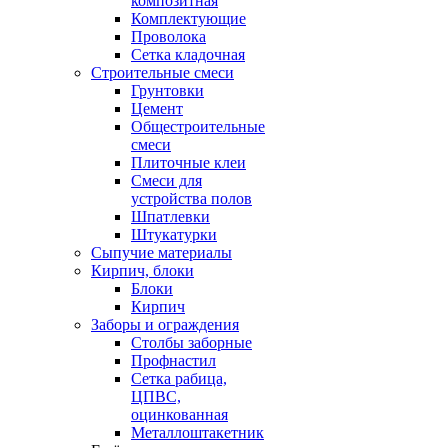
композитная
Комплектующие
Проволока
Сетка кладочная
Строительные смеси
Грунтовки
Цемент
Общестроительные
смеси
Плиточные клеи
Смеси для
устройства полов
Шпатлевки
Штукатурки
Сыпучие материалы
Кирпич, блоки
Блоки
Кирпич
Заборы и ограждения
Столбы заборные
Профнастил
Сетка рабица,
ЦПВС,
оцинкованная
Металлоштакетник