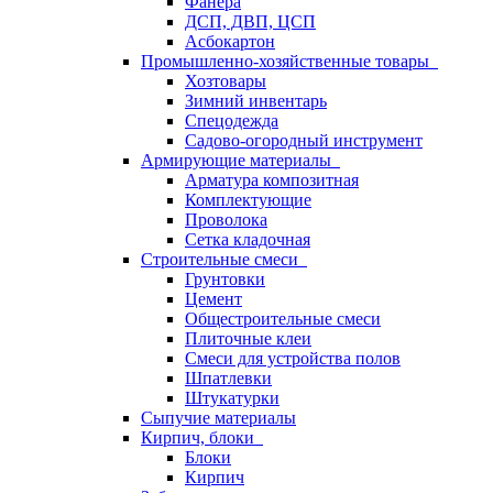
Фанера
ДСП, ДВП, ЦСП
Асбокартон
Промышленно-хозяйственные товары
Хозтовары
Зимний инвентарь
Спецодежда
Садово-огородный инструмент
Армирующие материалы
Арматура композитная
Комплектующие
Проволока
Сетка кладочная
Строительные смеси
Грунтовки
Цемент
Общестроительные смеси
Плиточные клеи
Смеси для устройства полов
Шпатлевки
Штукатурки
Сыпучие материалы
Кирпич, блоки
Блоки
Кирпич