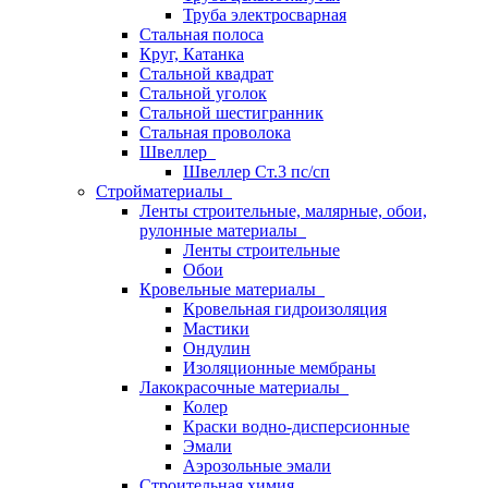
Труба электросварная
Стальная полоса
Круг, Катанка
Стальной квадрат
Стальной уголок
Стальной шестигранник
Стальная проволока
Швеллер
Швеллер Ст.3 пс/сп
Стройматериалы
Ленты строительные, малярные, обои,
рулонные материалы
Ленты строительные
Обои
Кровельные материалы
Кровельная гидроизоляция
Мастики
Ондулин
Изоляционные мембраны
Лакокрасочные материалы
Колер
Краски водно-дисперсионные
Эмали
Аэрозольные эмали
Строительная химия