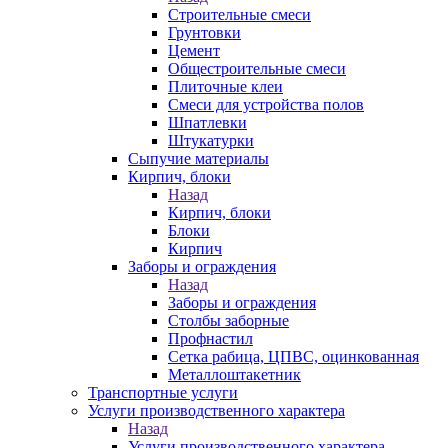
Строительные смеси
Грунтовки
Цемент
Общестроительные смеси
Плиточные клеи
Смеси для устройства полов
Шпатлевки
Штукатурки
Сыпучие материалы
Кирпич, блоки
Назад
Кирпич, блоки
Блоки
Кирпич
Заборы и ограждения
Назад
Заборы и ограждения
Столбы заборные
Профнастил
Сетка рабица, ЦПВС, оцинкованная
Металлоштакетник
Транспортные услуги
Услуги производственного характера
Назад
Услуги производственного характера