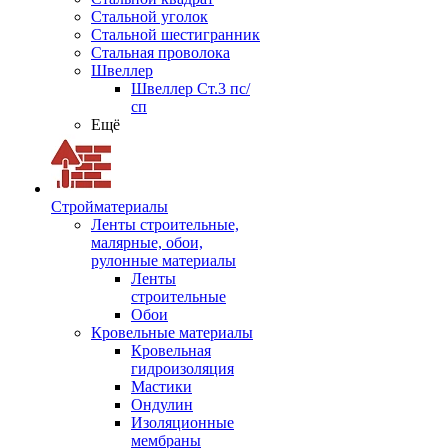
Стальной уголок
Стальной шестигранник
Стальная проволока
Швеллер
Швеллер Ст.3 пс/
сп
Ещё
Стройматериалы
Ленты строительные,
малярные, обои,
рулонные материалы
Ленты
строительные
Обои
Кровельные материалы
Кровельная
гидроизоляция
Мастики
Ондулин
Изоляционные
мембраны