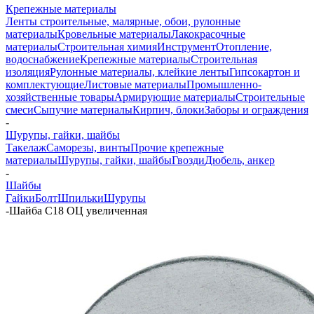
Крепежные материалы
Ленты строительные, малярные, обои, рулонные
материалы
Кровельные материалы
Лакокрасочные
материалы
Строительная химия
Инструмент
Отопление,
водоснабжение
Крепежные материалы
Строительная
изоляция
Рулонные материалы, клейкие ленты
Гипсокартон и
комплектующие
Листовые материалы
Промышленно-
хозяйственные товары
Армирующие материалы
Строительные
смеси
Сыпучие материалы
Кирпич, блоки
Заборы и ограждения
-
Шурупы, гайки, шайбы
Такелаж
Саморезы, винты
Прочие крепежные
материалы
Шурупы, гайки, шайбы
Гвозди
Дюбель, анкер
-
Шайбы
Гайки
Болт
Шпильки
Шурупы
-
Шайба С18 ОЦ увеличенная