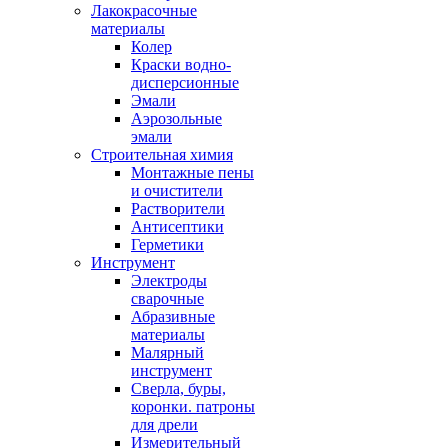
Лакокрасочные
материалы
Колер
Краски водно-
дисперсионные
Эмали
Аэрозольные
эмали
Строительная химия
Монтажные пены
и очистители
Растворители
Антисептики
Герметики
Инструмент
Электроды
сварочные
Абразивные
материалы
Малярный
инструмент
Сверла, буры,
коронки. патроны
для дрели
Измерительный