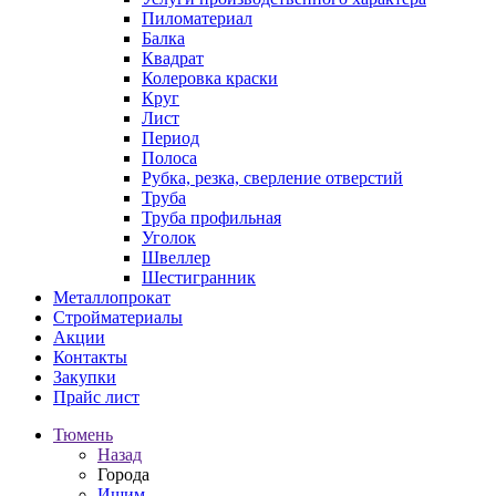
Пиломатериал
Балка
Квадрат
Колеровка краски
Круг
Лист
Период
Полоса
Рубка, резка, сверление отверстий
Труба
Труба профильная
Уголок
Швеллер
Шестигранник
Металлопрокат
Стройматериалы
Акции
Контакты
Закупки
Прайс лист
Тюмень
Назад
Города
Ишим