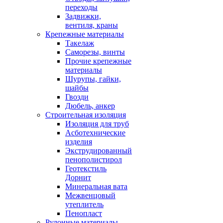
переходы
Задвижки,
вентиля, краны
Крепежные материалы
Такелаж
Саморезы, винты
Прочие крепежные
материалы
Шурупы, гайки,
шайбы
Гвозди
Дюбель, анкер
Строительная изоляция
Изоляция для труб
Асботехнические
изделия
Экструдированный
пенополистирол
Геотекстиль
Дорнит
Минеральная вата
Межвенцовый
утеплитель
Пенопласт
Рулонные материалы,