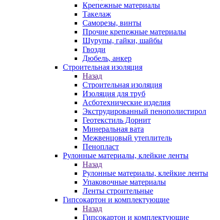
Крепежные материалы
Такелаж
Саморезы, винты
Прочие крепежные материалы
Шурупы, гайки, шайбы
Гвозди
Дюбель, анкер
Строительная изоляция
Назад
Строительная изоляция
Изоляция для труб
Асботехнические изделия
Экструдированный пенополистирол
Геотекстиль Дорнит
Минеральная вата
Межвенцовый утеплитель
Пенопласт
Рулонные материалы, клейкие ленты
Назад
Рулонные материалы, клейкие ленты
Упаковочные материалы
Ленты строительные
Гипсокартон и комплектующие
Назад
Гипсокартон и комплектующие