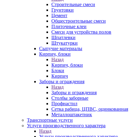
Строительные смеси
Грунтовки
Цемент
Общестроительные смеси
Плиточные клеи
Смеси для устройства полов
Шпатлевки
Штукатурки
Сыпучие материалы
Кирпич, блоки
Назад
Кирпич, блоки
Блоки
Кирпич
Заборы и ограждения
Назад
Заборы и ограждения
Столбы заборные
Профнастил
Сетка рабица, ЦПВС, оцинкованная
Металлоштакетник
Транспортные услуги
Услуги производственного характера
Назад
Услуги производственного характера