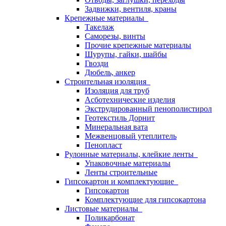
Задвижки, вентиля, краны
Крепежные материалы
Такелаж
Саморезы, винты
Прочие крепежные материалы
Шурупы, гайки, шайбы
Гвозди
Дюбель, анкер
Строительная изоляция
Изоляция для труб
Асботехнические изделия
Экструдированный пенополистирол
Геотекстиль Дорнит
Минеральная вата
Межвенцовый утеплитель
Пенопласт
Рулонные материалы, клейкие ленты
Упаковочные материалы
Ленты строительные
Гипсокартон и комплектующие
Гипсокартон
Комплектующие для гипсокартона
Листовые материалы
Поликарбонат