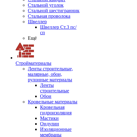
Стальной уголок
Стальной шестигранник
Стальная проволока
Швеллер
Швеллер Ст.3 пс/
сп
Ещё
Стройматериалы
Ленты строительные,
малярные, обои,
рулонные материалы
Ленты
строительные
Обои
Кровельные материалы
Кровельная
гидроизоляция
Мастики
Ондулин
Изоляционные
мембраны