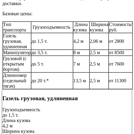
доставки.
Базовые цены:
Тип
Длина
Ширина
Стоимость/
Грузоподъемность
транспорта
кузова
кузова
руб.
Газель
грузовая,
до 1,5 т.
4,2 м
2,06 м
от 2800
удлиненная
Манипулятор
до 3,5 т.
8 м
2,5 м
от 8500
Грузовой (с
открытым
до 5 т.
7 м
2,5 м
от 7600
бортом)
Длинномер
(седельный
до 20 т.*
13,5 м
2,5 м
от 11300
тягач)
Газель грузовая, удлиненная
Грузоподъемность
до 1,5 т.
Длина кузова
4,2 м
Ширина кузова