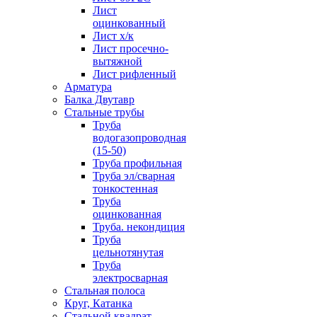
Лист
оцинкованный
Лист х/к
Лист просечно-
вытяжной
Лист рифленный
Арматура
Балка Двутавр
Стальные трубы
Труба
водогазопроводная
(15-50)
Труба профильная
Труба эл/сварная
тонкостенная
Труба
оцинкованная
Труба. некондиция
Труба
цельнотянутая
Труба
электросварная
Стальная полоса
Круг, Катанка
Стальной квадрат