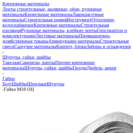
Крепежные материалы
Ленты строительные, малярные, обои, рулонные
материалы
Кровельные материалы
Лакокрасочные
материалы
Строительная химия
Инструмент
Отопление,
водоснабжение
Крепежные материалы
Строительная
изоляция
Рулонные материалы, клейкие ленты
Гипсокартон и
комплектующие
Листовые материалы
Промышленно-
хозяйственные товары
Армирующие материалы
Строительные
смеси
Сыпучие материалы
Кирпич, блоки
Заборы и ограждения
-
Шурупы, гайки, шайбы
Такелаж
Саморезы, винты
Прочие крепежные
материалы
Шурупы, гайки, шайбы
Гвозди
Дюбель, анкер
-
Гайки
Болт
Шайбы
Шпильки
Шурупы
-
Гайка М18 ОЦ