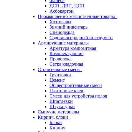
Фанера
ДСП, ДВП, ЦСП
Асбокартон
Промышленно-хозяйственные товары
Хозтовары
Зимний инвентарь
Спецодежда
Садово-огородный инструмент
Армирующие материалы
Арматура композитная
Комплектующие
Проволока
Сетка кладочная
Строительные смеси
Грунтовки
Цемент
Общестроительные смеси
Плиточные клеи
Смеси для устройства полов
Шпатлевки
Штукатурки
Сыпучие материалы
Кирпич, блоки
Блоки
Кирпич