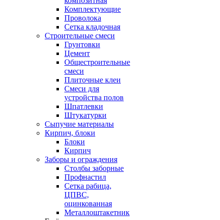
композитная
Комплектующие
Проволока
Сетка кладочная
Строительные смеси
Грунтовки
Цемент
Общестроительные
смеси
Плиточные клеи
Смеси для
устройства полов
Шпатлевки
Штукатурки
Сыпучие материалы
Кирпич, блоки
Блоки
Кирпич
Заборы и ограждения
Столбы заборные
Профнастил
Сетка рабица,
ЦПВС,
оцинкованная
Металлоштакетник