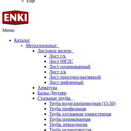
Ещё
Меню
Каталог
Металлопрокат
Листовое железо
Лист г/к
Лист 09Г2С
Лист оцинкованный
Лист х/к
Лист просечно-вытяжной
Лист рифленный
Арматура
Балка Двутавр
Стальные трубы
Труба водогазопроводная (15-50)
Труба профильная
Труба эл/сварная тонкостенная
Труба оцинкованная
Труба. некондиция
Труба цельнотянутая