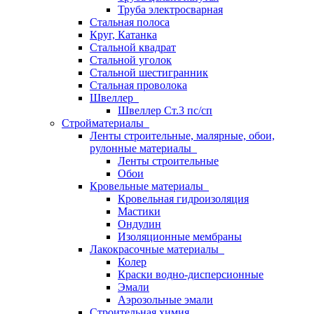
Труба электросварная
Стальная полоса
Круг, Катанка
Стальной квадрат
Стальной уголок
Стальной шестигранник
Стальная проволока
Швеллер
Швеллер Ст.3 пс/сп
Стройматериалы
Ленты строительные, малярные, обои,
рулонные материалы
Ленты строительные
Обои
Кровельные материалы
Кровельная гидроизоляция
Мастики
Ондулин
Изоляционные мембраны
Лакокрасочные материалы
Колер
Краски водно-дисперсионные
Эмали
Аэрозольные эмали
Строительная химия