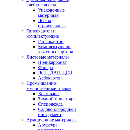
клейкие ленты
Упаковочные
материалы
Ленты
строительные
Гипсокартон и
комплектующие
Гипсокартон
Комплектующие
для гипсокартона
Листовые материалы
Поликарбонат
Фанера
ДСП, ДВП, ЦСП
Асбокартон
Промышленно-
хозяйственные товары
Хозтовары
Зимний инвентарь
Спецодежда
Садово-огородный
инструмент
Армирующие материалы
Арматура