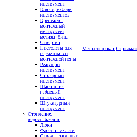
инструмент
Ключи, наборы
инструментов
Крепежно-
монтажный
инструмент,
метизы, биты
Отвертки
Пистолеты для
Металлопрокат
Строймат
герметиков и
монтажной пены
Режущий
инструмент
Столярный
инструмент
Шарнирно-
губцевый
инструмент
Штукатурный
инструмент
Отопление,
водоснабжение
Люки
Фасонные части
Отводы, заглушки,