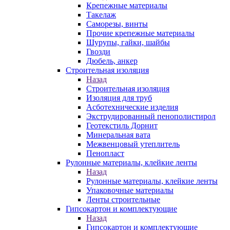
Крепежные материалы
Такелаж
Саморезы, винты
Прочие крепежные материалы
Шурупы, гайки, шайбы
Гвозди
Дюбель, анкер
Строительная изоляция
Назад
Строительная изоляция
Изоляция для труб
Асботехнические изделия
Экструдированный пенополистирол
Геотекстиль Дорнит
Минеральная вата
Межвенцовый утеплитель
Пенопласт
Рулонные материалы, клейкие ленты
Назад
Рулонные материалы, клейкие ленты
Упаковочные материалы
Ленты строительные
Гипсокартон и комплектующие
Назад
Гипсокартон и комплектующие