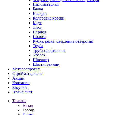
Пиломатериал
Балка
Квадрат
Колеровка краски
Круг
Лист
Период
Полоса
Рубка, резка, сверление отверстий
Труба
Труба профильная
Уголок
Швеллер
Шестигранник
Металлопрокат
Стройматериалы
Акции
Контакты
Закупки
Прайс лист
Тюмень
Назад
Города
Ишим