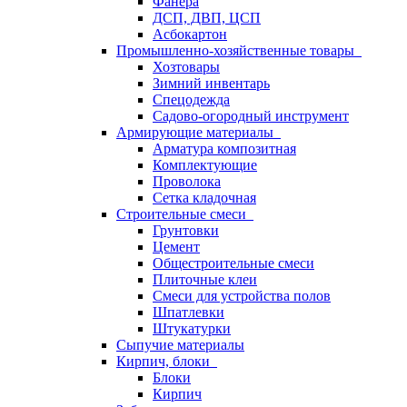
Фанера
ДСП, ДВП, ЦСП
Асбокартон
Промышленно-хозяйственные товары
Хозтовары
Зимний инвентарь
Спецодежда
Садово-огородный инструмент
Армирующие материалы
Арматура композитная
Комплектующие
Проволока
Сетка кладочная
Строительные смеси
Грунтовки
Цемент
Общестроительные смеси
Плиточные клеи
Смеси для устройства полов
Шпатлевки
Штукатурки
Сыпучие материалы
Кирпич, блоки
Блоки
Кирпич