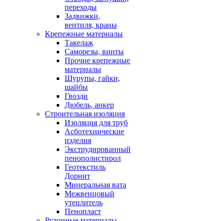
переходы
Задвижки,
вентиля, краны
Крепежные материалы
Такелаж
Саморезы, винты
Прочие крепежные
материалы
Шурупы, гайки,
шайбы
Гвозди
Дюбель, анкер
Строительная изоляция
Изоляция для труб
Асботехнические
изделия
Экструдированный
пенополистирол
Геотекстиль
Дорнит
Минеральная вата
Межвенцовый
утеплитель
Пенопласт
Рулонные материалы,