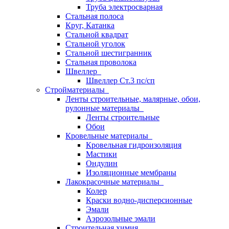
Труба электросварная
Стальная полоса
Круг, Катанка
Стальной квадрат
Стальной уголок
Стальной шестигранник
Стальная проволока
Швеллер
Швеллер Ст.3 пс/сп
Стройматериалы
Ленты строительные, малярные, обои,
рулонные материалы
Ленты строительные
Обои
Кровельные материалы
Кровельная гидроизоляция
Мастики
Ондулин
Изоляционные мембраны
Лакокрасочные материалы
Колер
Краски водно-дисперсионные
Эмали
Аэрозольные эмали
Строительная химия