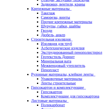
Задвижки, вентиля, краны
Крепежные материалы
Такелаж
Саморезы, винты
Прочие крепежные материалы
Шурупы, гайки, шайбы
Гвозди
Дюбель, анкер
Строительная изоляция
Изоляция для труб
Асботехнические изделия
Экструдированный пенополистирол
Геотекстиль Дорнит
Минеральная вата
Межвенцовый утеплитель
Пенопласт
Рулонные материалы, клейкие ленты
Упаковочные материалы
Ленты строительные
Гипсокартон и комплектующие
Гипсокартон
Комплектующие для гипсокартона
Листовые материалы
Поликарбонат