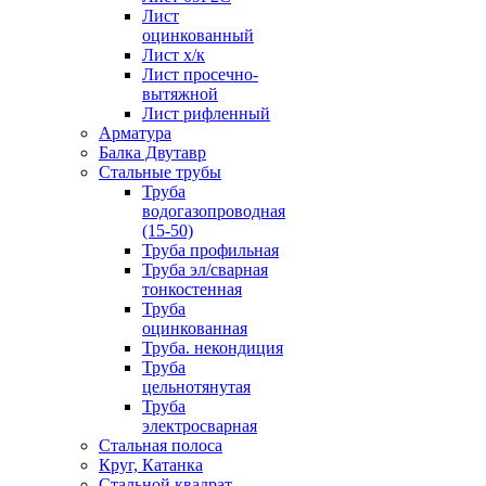
Лист
оцинкованный
Лист х/к
Лист просечно-
вытяжной
Лист рифленный
Арматура
Балка Двутавр
Стальные трубы
Труба
водогазопроводная
(15-50)
Труба профильная
Труба эл/сварная
тонкостенная
Труба
оцинкованная
Труба. некондиция
Труба
цельнотянутая
Труба
электросварная
Стальная полоса
Круг, Катанка
Стальной квадрат