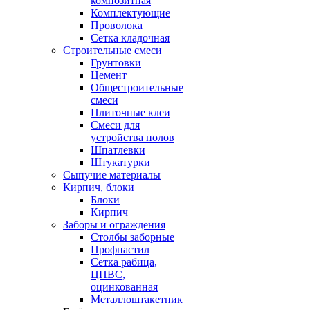
композитная
Комплектующие
Проволока
Сетка кладочная
Строительные смеси
Грунтовки
Цемент
Общестроительные
смеси
Плиточные клеи
Смеси для
устройства полов
Шпатлевки
Штукатурки
Сыпучие материалы
Кирпич, блоки
Блоки
Кирпич
Заборы и ограждения
Столбы заборные
Профнастил
Сетка рабица,
ЦПВС,
оцинкованная
Металлоштакетник