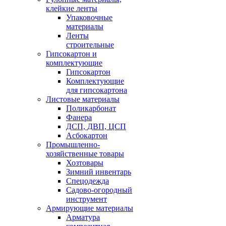
клейкие ленты
Упаковочные
материалы
Ленты
строительные
Гипсокартон и
комплектующие
Гипсокартон
Комплектующие
для гипсокартона
Листовые материалы
Поликарбонат
Фанера
ДСП, ДВП, ЦСП
Асбокартон
Промышленно-
хозяйственные товары
Хозтовары
Зимний инвентарь
Спецодежда
Садово-огородный
инструмент
Армирующие материалы
Арматура