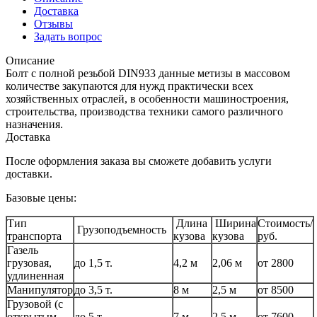
Доставка
Отзывы
Задать вопрос
Описание
Болт с полной резьбой DIN933 данные метизы в массовом
количестве закупаются для нужд практически всех
хозяйственных отраслей, в особенности машиностроения,
строительства, производства техники самого различного
назначения.
Доставка
После оформления заказа вы сможете добавить услуги
доставки.
Базовые цены:
Тип
Длина
Ширина
Стоимость/
Грузоподъемность
транспорта
кузова
кузова
руб.
Газель
грузовая,
до 1,5 т.
4,2 м
2,06 м
от 2800
удлиненная
Манипулятор
до 3,5 т.
8 м
2,5 м
от 8500
Грузовой (с
открытым
до 5 т.
7 м
2,5 м
от 7600