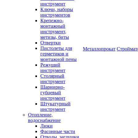
инструмент
Ключи, наборы
инструментов
Крепежно-
монтажный
инструмент,
метизы, биты
Отвертки
Пистолеты для
Металлопрокат
Строймат
герметиков и
монтажной пены
Режущий
инструмент
Столярный
инструмент
Шарнирно-
губцевый
инструмент
Штукатурный
инструмент
Отопление,
водоснабжение
Люки
Фасонные части
Отводы, заглушки,