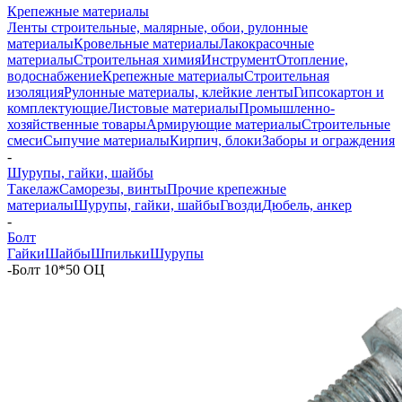
Крепежные материалы
Ленты строительные, малярные, обои, рулонные
материалы
Кровельные материалы
Лакокрасочные
материалы
Строительная химия
Инструмент
Отопление,
водоснабжение
Крепежные материалы
Строительная
изоляция
Рулонные материалы, клейкие ленты
Гипсокартон и
комплектующие
Листовые материалы
Промышленно-
хозяйственные товары
Армирующие материалы
Строительные
смеси
Сыпучие материалы
Кирпич, блоки
Заборы и ограждения
-
Шурупы, гайки, шайбы
Такелаж
Саморезы, винты
Прочие крепежные
материалы
Шурупы, гайки, шайбы
Гвозди
Дюбель, анкер
-
Болт
Гайки
Шайбы
Шпильки
Шурупы
-
Болт 10*50 ОЦ