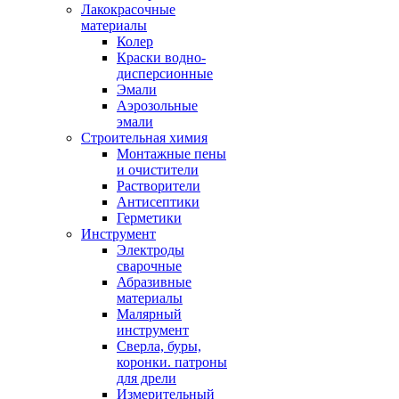
Лакокрасочные
материалы
Колер
Краски водно-
дисперсионные
Эмали
Аэрозольные
эмали
Строительная химия
Монтажные пены
и очистители
Растворители
Антисептики
Герметики
Инструмент
Электроды
сварочные
Абразивные
материалы
Малярный
инструмент
Сверла, буры,
коронки. патроны
для дрели
Измерительный