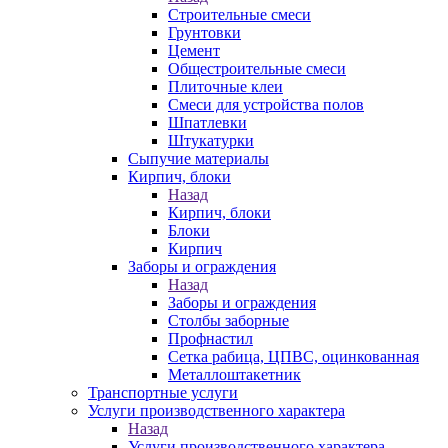
Строительные смеси
Грунтовки
Цемент
Общестроительные смеси
Плиточные клеи
Смеси для устройства полов
Шпатлевки
Штукатурки
Сыпучие материалы
Кирпич, блоки
Назад
Кирпич, блоки
Блоки
Кирпич
Заборы и ограждения
Назад
Заборы и ограждения
Столбы заборные
Профнастил
Сетка рабица, ЦПВС, оцинкованная
Металлоштакетник
Транспортные услуги
Услуги производственного характера
Назад
Услуги производственного характера