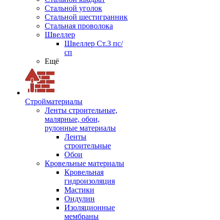
Стальной уголок
Стальной шестигранник
Стальная проволока
Швеллер
Швеллер Ст.3 пс/
сп
Ещё
Стройматериалы
Ленты строительные,
малярные, обои,
рулонные материалы
Ленты
строительные
Обои
Кровельные материалы
Кровельная
гидроизоляция
Мастики
Ондулин
Изоляционные
мембраны