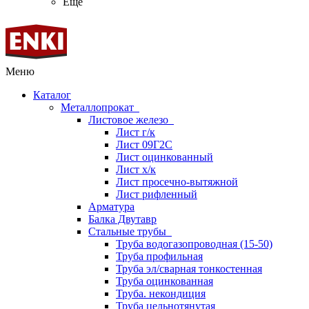
Ещё
Меню
Каталог
Металлопрокат
Листовое железо
Лист г/к
Лист 09Г2С
Лист оцинкованный
Лист х/к
Лист просечно-вытяжной
Лист рифленный
Арматура
Балка Двутавр
Стальные трубы
Труба водогазопроводная (15-50)
Труба профильная
Труба эл/сварная тонкостенная
Труба оцинкованная
Труба. некондиция
Труба цельнотянутая