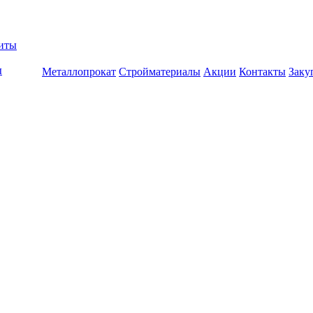
биты
ы
Металлопрокат
Стройматериалы
Акции
Контакты
Заку