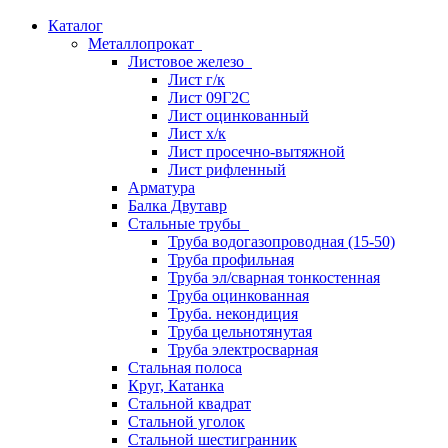
Каталог
Металлопрокат
Листовое железо
Лист г/к
Лист 09Г2С
Лист оцинкованный
Лист х/к
Лист просечно-вытяжной
Лист рифленный
Арматура
Балка Двутавр
Стальные трубы
Труба водогазопроводная (15-50)
Труба профильная
Труба эл/сварная тонкостенная
Труба оцинкованная
Труба. некондиция
Труба цельнотянутая
Труба электросварная
Стальная полоса
Круг, Катанка
Стальной квадрат
Стальной уголок
Стальной шестигранник