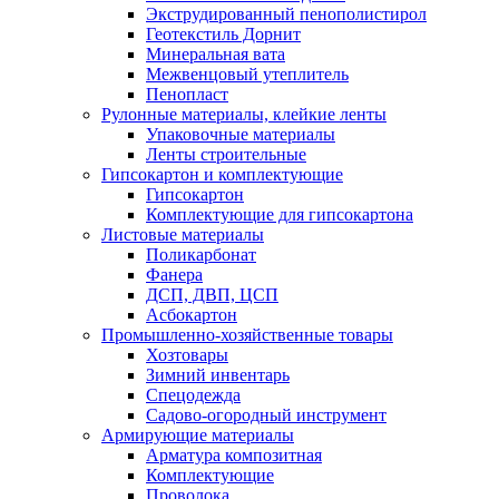
Экструдированный пенополистирол
Геотекстиль Дорнит
Минеральная вата
Межвенцовый утеплитель
Пенопласт
Рулонные материалы, клейкие ленты
Упаковочные материалы
Ленты строительные
Гипсокартон и комплектующие
Гипсокартон
Комплектующие для гипсокартона
Листовые материалы
Поликарбонат
Фанера
ДСП, ДВП, ЦСП
Асбокартон
Промышленно-хозяйственные товары
Хозтовары
Зимний инвентарь
Спецодежда
Садово-огородный инструмент
Армирующие материалы
Арматура композитная
Комплектующие
Проволока