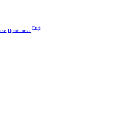
Ещё
пки
Прайс лист