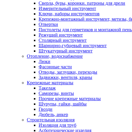
Сверла, буры, коронки. патроны для дрели
Измерительный инструмент
Ключи, наборы инструментов
Крепежно-монтажный инструмент, метизы, 
Отвертки
Пистолеты для герметиков и монтажной пен
Режущий инструмент
Столярный инструмент
Шарнирно-губцевый инструмент
Штукатурный инструмент
Отопление, водоснабжение
Люки
Фасонные части
Отводы, заглушки, переходы
Задвижки, вентиля, краны
Крепежные материалы
Такелаж
Саморезы, винты
Прочие крепежные материалы
Шурупы, гайки, шайбы
Гвозди
Дюбель, анкер
Строительная изоляция
Изоляция для труб
Асботехнические изделия