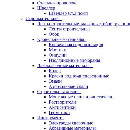
Стальная проволока
Швеллер
Швеллер Ст.3 пс/сп
Стройматериалы
Ленты строительные, малярные, обои, рулон
Ленты строительные
Обои
Кровельные материалы
Кровельная гидроизоляция
Мастики
Ондулин
Изоляционные мембраны
Лакокрасочные материалы
Колер
Краски водно-дисперсионные
Эмали
Аэрозольные эмали
Строительная химия
Монтажные пены и очистители
Растворители
Антисептики
Герметики
Инструмент
Электроды сварочные
Абразивные материалы