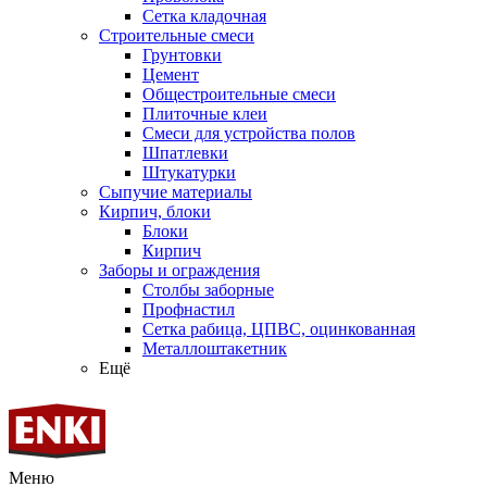
Сетка кладочная
Строительные смеси
Грунтовки
Цемент
Общестроительные смеси
Плиточные клеи
Смеси для устройства полов
Шпатлевки
Штукатурки
Сыпучие материалы
Кирпич, блоки
Блоки
Кирпич
Заборы и ограждения
Столбы заборные
Профнастил
Сетка рабица, ЦПВС, оцинкованная
Металлоштакетник
Ещё
Меню