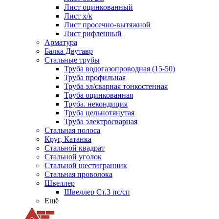
Лист оцинкованный
Лист х/к
Лист просечно-вытяжной
Лист рифленный
Арматура
Балка Двутавр
Стальные трубы
Труба водогазопроводная (15-50)
Труба профильная
Труба эл/сварная тонкостенная
Труба оцинкованная
Труба. некондиция
Труба цельнотянутая
Труба электросварная
Стальная полоса
Круг, Катанка
Стальной квадрат
Стальной уголок
Стальной шестигранник
Стальная проволока
Швеллер
Швеллер Ст.3 пс/сп
Ещё