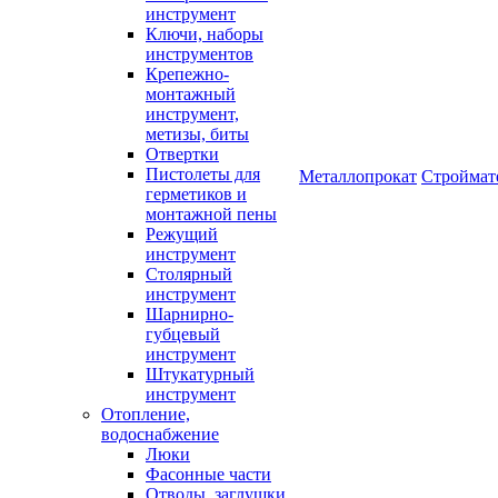
инструмент
Ключи, наборы
инструментов
Крепежно-
монтажный
инструмент,
метизы, биты
Отвертки
Пистолеты для
Металлопрокат
Строймат
герметиков и
монтажной пены
Режущий
инструмент
Столярный
инструмент
Шарнирно-
губцевый
инструмент
Штукатурный
инструмент
Отопление,
водоснабжение
Люки
Фасонные части
Отводы, заглушки,