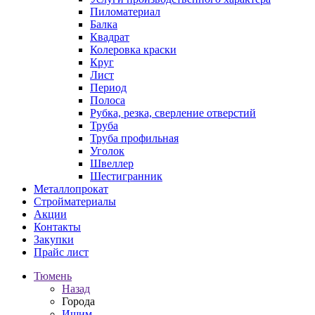
Пиломатериал
Балка
Квадрат
Колеровка краски
Круг
Лист
Период
Полоса
Рубка, резка, сверление отверстий
Труба
Труба профильная
Уголок
Швеллер
Шестигранник
Металлопрокат
Стройматериалы
Акции
Контакты
Закупки
Прайс лист
Тюмень
Назад
Города
Ишим