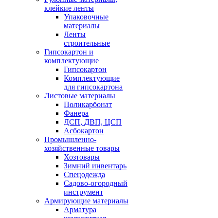
клейкие ленты
Упаковочные
материалы
Ленты
строительные
Гипсокартон и
комплектующие
Гипсокартон
Комплектующие
для гипсокартона
Листовые материалы
Поликарбонат
Фанера
ДСП, ДВП, ЦСП
Асбокартон
Промышленно-
хозяйственные товары
Хозтовары
Зимний инвентарь
Спецодежда
Садово-огородный
инструмент
Армирующие материалы
Арматура