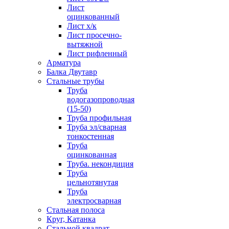
Лист
оцинкованный
Лист х/к
Лист просечно-
вытяжной
Лист рифленный
Арматура
Балка Двутавр
Стальные трубы
Труба
водогазопроводная
(15-50)
Труба профильная
Труба эл/сварная
тонкостенная
Труба
оцинкованная
Труба. некондиция
Труба
цельнотянутая
Труба
электросварная
Стальная полоса
Круг, Катанка
Стальной квадрат