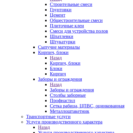
Строительные смеси
Грунтовки
Цемент
Общестроительные смеси
Плиточные клеи
Смеси для устройства полов
Шпатлевки
Штукатурки
Сыпучие материалы
Кирпич, блоки
Назад
Кирпич, блоки
Блоки
Кирпич
Заборы и ограждения
Назад
Заборы и ограждения
Столбы заборные
Профнастил
Сетка рабица, ЦПВС, оцинкованная
Металлоштакетник
Транспортные услуги
Услуги производственного характера
Назад
Услуги производственного характера