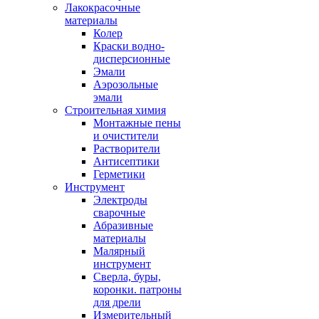
Лакокрасочные
материалы
Колер
Краски водно-
дисперсионные
Эмали
Аэрозольные
эмали
Строительная химия
Монтажные пены
и очистители
Растворители
Антисептики
Герметики
Инструмент
Электроды
сварочные
Абразивные
материалы
Малярный
инструмент
Сверла, буры,
коронки. патроны
для дрели
Измерительный