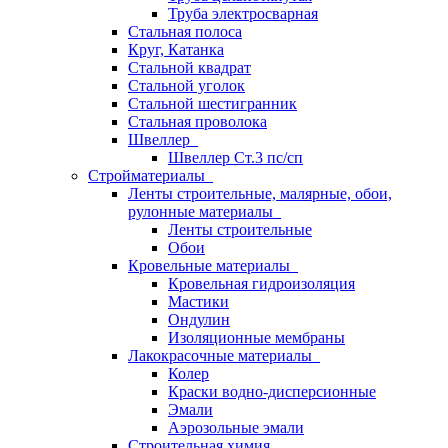
Труба электросварная
Стальная полоса
Круг, Катанка
Стальной квадрат
Стальной уголок
Стальной шестигранник
Стальная проволока
Швеллер
Швеллер Ст.3 пс/сп
Стройматериалы
Ленты строительные, малярные, обои,
рулонные материалы
Ленты строительные
Обои
Кровельные материалы
Кровельная гидроизоляция
Мастики
Ондулин
Изоляционные мембраны
Лакокрасочные материалы
Колер
Краски водно-дисперсионные
Эмали
Аэрозольные эмали
Строительная химия