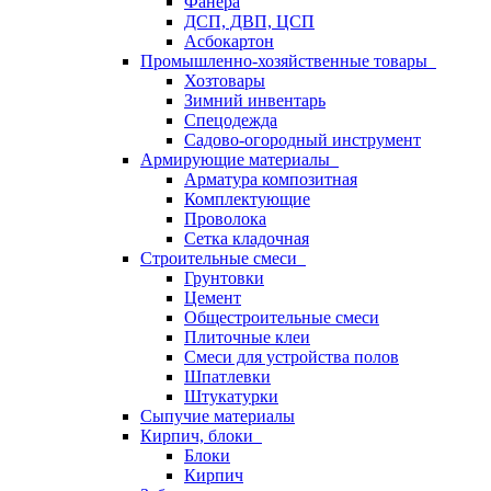
Фанера
ДСП, ДВП, ЦСП
Асбокартон
Промышленно-хозяйственные товары
Хозтовары
Зимний инвентарь
Спецодежда
Садово-огородный инструмент
Армирующие материалы
Арматура композитная
Комплектующие
Проволока
Сетка кладочная
Строительные смеси
Грунтовки
Цемент
Общестроительные смеси
Плиточные клеи
Смеси для устройства полов
Шпатлевки
Штукатурки
Сыпучие материалы
Кирпич, блоки
Блоки
Кирпич