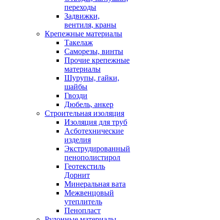
переходы
Задвижки,
вентиля, краны
Крепежные материалы
Такелаж
Саморезы, винты
Прочие крепежные
материалы
Шурупы, гайки,
шайбы
Гвозди
Дюбель, анкер
Строительная изоляция
Изоляция для труб
Асботехнические
изделия
Экструдированный
пенополистирол
Геотекстиль
Дорнит
Минеральная вата
Межвенцовый
утеплитель
Пенопласт
Рулонные материалы,