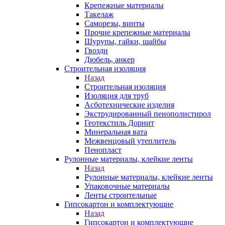
Крепежные материалы
Такелаж
Саморезы, винты
Прочие крепежные материалы
Шурупы, гайки, шайбы
Гвозди
Дюбель, анкер
Строительная изоляция
Назад
Строительная изоляция
Изоляция для труб
Асботехнические изделия
Экструдированный пенополистирол
Геотекстиль Дорнит
Минеральная вата
Межвенцовый утеплитель
Пенопласт
Рулонные материалы, клейкие ленты
Назад
Рулонные материалы, клейкие ленты
Упаковочные материалы
Ленты строительные
Гипсокартон и комплектующие
Назад
Гипсокартон и комплектующие