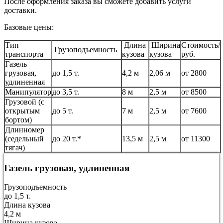
После оформления заказа вы сможете добавить услуги
доставки.
Базовые цены:
Тип
Длина
Ширина
Стоимость/
Грузоподъемность
транспорта
кузова
кузова
руб.
Газель
грузовая,
до 1,5 т.
4,2 м
2,06 м
от 2800
удлиненная
Манипулятор
до 3,5 т.
8 м
2,5 м
от 8500
Грузовой (с
открытым
до 5 т.
7 м
2,5 м
от 7600
бортом)
Длинномер
(седельный
до 20 т.*
13,5 м
2,5 м
от 11300
тягач)
Газель грузовая, удлиненная
Грузоподъемность
до 1,5 т.
Длина кузова
4,2 м
Ширина кузова