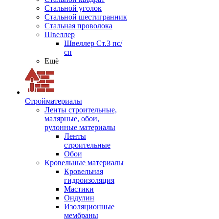
Стальной уголок
Стальной шестигранник
Стальная проволока
Швеллер
Швеллер Ст.3 пс/
сп
Ещё
Стройматериалы
Ленты строительные,
малярные, обои,
рулонные материалы
Ленты
строительные
Обои
Кровельные материалы
Кровельная
гидроизоляция
Мастики
Ондулин
Изоляционные
мембраны