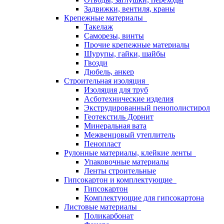
Задвижки, вентиля, краны
Крепежные материалы
Такелаж
Саморезы, винты
Прочие крепежные материалы
Шурупы, гайки, шайбы
Гвозди
Дюбель, анкер
Строительная изоляция
Изоляция для труб
Асботехнические изделия
Экструдированный пенополистирол
Геотекстиль Дорнит
Минеральная вата
Межвенцовый утеплитель
Пенопласт
Рулонные материалы, клейкие ленты
Упаковочные материалы
Ленты строительные
Гипсокартон и комплектующие
Гипсокартон
Комплектующие для гипсокартона
Листовые материалы
Поликарбонат