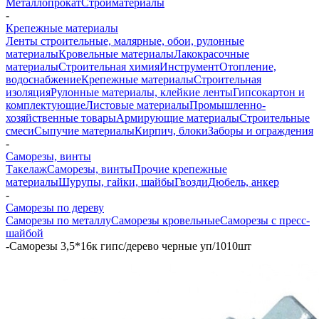
Металлопрокат
Стройматериалы
-
Крепежные материалы
Ленты строительные, малярные, обои, рулонные
материалы
Кровельные материалы
Лакокрасочные
материалы
Строительная химия
Инструмент
Отопление,
водоснабжение
Крепежные материалы
Строительная
изоляция
Рулонные материалы, клейкие ленты
Гипсокартон и
комплектующие
Листовые материалы
Промышленно-
хозяйственные товары
Армирующие материалы
Строительные
смеси
Сыпучие материалы
Кирпич, блоки
Заборы и ограждения
-
Саморезы, винты
Такелаж
Саморезы, винты
Прочие крепежные
материалы
Шурупы, гайки, шайбы
Гвозди
Дюбель, анкер
-
Саморезы по дереву
Саморезы по металлу
Саморезы кровельные
Саморезы с пресс-
шайбой
-
Саморезы 3,5*16к гипс/дерево черные уп/1010шт