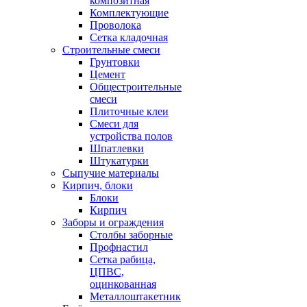
композитная
Комплектующие
Проволока
Сетка кладочная
Строительные смеси
Грунтовки
Цемент
Общестроительные
смеси
Плиточные клеи
Смеси для
устройства полов
Шпатлевки
Штукатурки
Сыпучие материалы
Кирпич, блоки
Блоки
Кирпич
Заборы и ограждения
Столбы заборные
Профнастил
Сетка рабица,
ЦПВС,
оцинкованная
Металлоштакетник