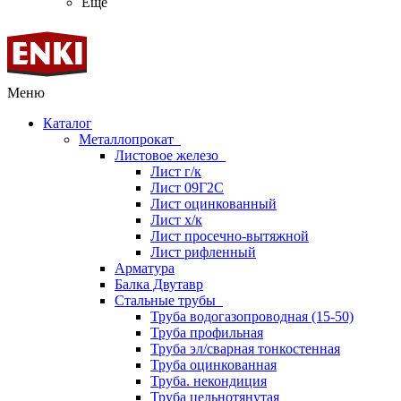
Ещё
Меню
Каталог
Металлопрокат
Листовое железо
Лист г/к
Лист 09Г2С
Лист оцинкованный
Лист х/к
Лист просечно-вытяжной
Лист рифленный
Арматура
Балка Двутавр
Стальные трубы
Труба водогазопроводная (15-50)
Труба профильная
Труба эл/сварная тонкостенная
Труба оцинкованная
Труба. некондиция
Труба цельнотянутая