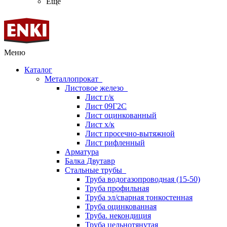
Ещё
Меню
Каталог
Металлопрокат
Листовое железо
Лист г/к
Лист 09Г2С
Лист оцинкованный
Лист х/к
Лист просечно-вытяжной
Лист рифленный
Арматура
Балка Двутавр
Стальные трубы
Труба водогазопроводная (15-50)
Труба профильная
Труба эл/сварная тонкостенная
Труба оцинкованная
Труба. некондиция
Труба цельнотянутая