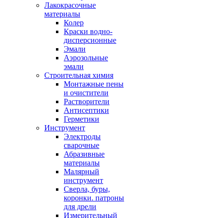
Лакокрасочные
материалы
Колер
Краски водно-
дисперсионные
Эмали
Аэрозольные
эмали
Строительная химия
Монтажные пены
и очистители
Растворители
Антисептики
Герметики
Инструмент
Электроды
сварочные
Абразивные
материалы
Малярный
инструмент
Сверла, буры,
коронки. патроны
для дрели
Измерительный