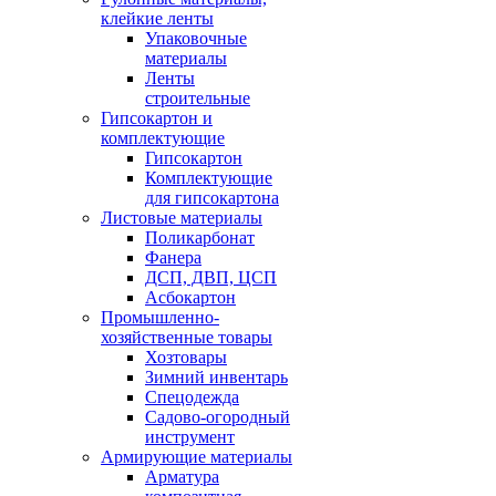
клейкие ленты
Упаковочные
материалы
Ленты
строительные
Гипсокартон и
комплектующие
Гипсокартон
Комплектующие
для гипсокартона
Листовые материалы
Поликарбонат
Фанера
ДСП, ДВП, ЦСП
Асбокартон
Промышленно-
хозяйственные товары
Хозтовары
Зимний инвентарь
Спецодежда
Садово-огородный
инструмент
Армирующие материалы
Арматура