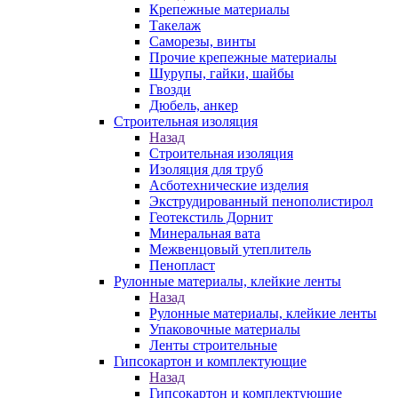
Крепежные материалы
Такелаж
Саморезы, винты
Прочие крепежные материалы
Шурупы, гайки, шайбы
Гвозди
Дюбель, анкер
Строительная изоляция
Назад
Строительная изоляция
Изоляция для труб
Асботехнические изделия
Экструдированный пенополистирол
Геотекстиль Дорнит
Минеральная вата
Межвенцовый утеплитель
Пенопласт
Рулонные материалы, клейкие ленты
Назад
Рулонные материалы, клейкие ленты
Упаковочные материалы
Ленты строительные
Гипсокартон и комплектующие
Назад
Гипсокартон и комплектующие