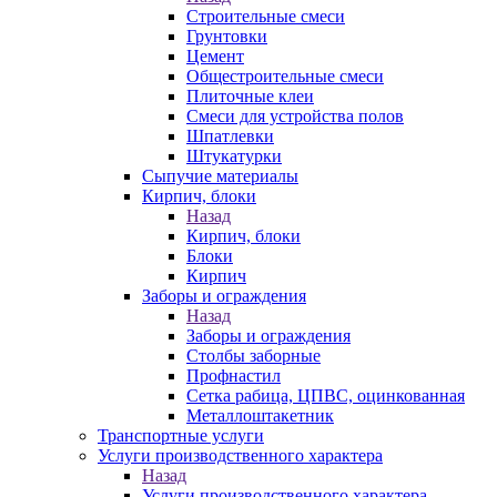
Строительные смеси
Грунтовки
Цемент
Общестроительные смеси
Плиточные клеи
Смеси для устройства полов
Шпатлевки
Штукатурки
Сыпучие материалы
Кирпич, блоки
Назад
Кирпич, блоки
Блоки
Кирпич
Заборы и ограждения
Назад
Заборы и ограждения
Столбы заборные
Профнастил
Сетка рабица, ЦПВС, оцинкованная
Металлоштакетник
Транспортные услуги
Услуги производственного характера
Назад
Услуги производственного характера