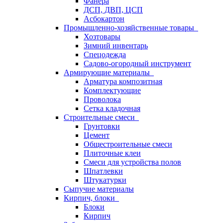
Фанера
ДСП, ДВП, ЦСП
Асбокартон
Промышленно-хозяйственные товары
Хозтовары
Зимний инвентарь
Спецодежда
Садово-огородный инструмент
Армирующие материалы
Арматура композитная
Комплектующие
Проволока
Сетка кладочная
Строительные смеси
Грунтовки
Цемент
Общестроительные смеси
Плиточные клеи
Смеси для устройства полов
Шпатлевки
Штукатурки
Сыпучие материалы
Кирпич, блоки
Блоки
Кирпич