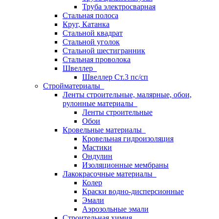
Труба электросварная
Стальная полоса
Круг, Катанка
Стальной квадрат
Стальной уголок
Стальной шестигранник
Стальная проволока
Швеллер
Швеллер Ст.3 пс/сп
Стройматериалы
Ленты строительные, малярные, обои,
рулонные материалы
Ленты строительные
Обои
Кровельные материалы
Кровельная гидроизоляция
Мастики
Ондулин
Изоляционные мембраны
Лакокрасочные материалы
Колер
Краски водно-дисперсионные
Эмали
Аэрозольные эмали
Строительная химия