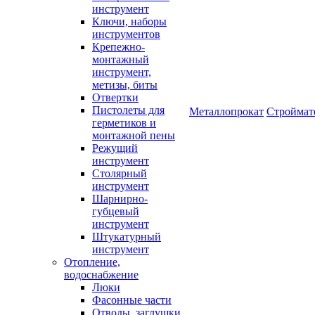
инструмент
Ключи, наборы
инструментов
Крепежно-
монтажный
инструмент,
метизы, биты
Отвертки
Пистолеты для
Металлопрокат
Строймат
герметиков и
монтажной пены
Режущий
инструмент
Столярный
инструмент
Шарнирно-
губцевый
инструмент
Штукатурный
инструмент
Отопление,
водоснабжение
Люки
Фасонные части
Отводы, заглушки,