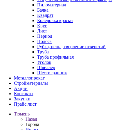
Пиломатериал
Балка
Квадрат
Колеровка краски
Круг
Лист
Период
Полоса
Рубка, резка, сверление отверстий
Труба
Труба профильная
Уголок
Швеллер
Шестигранник
Металлопрокат
Стройматериалы
Акции
Контакты
Закупки
Прайс лист
Тюмень
Назад
Города
Ишим