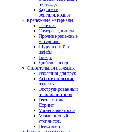
переходы
Задвижки,
вентиля, краны
Крепежные материалы
Такелаж
Саморезы, винты
Прочие крепежные
материалы
Шурупы, гайки,
шайбы
Гвозди
Дюбель, анкер
Строительная изоляция
Изоляция для труб
Асботехнические
изделия
Экструдированный
пенополистирол
Геотекстиль
Дорнит
Минеральная вата
Межвенцовый
утеплитель
Пенопласт
Рулонные материалы,