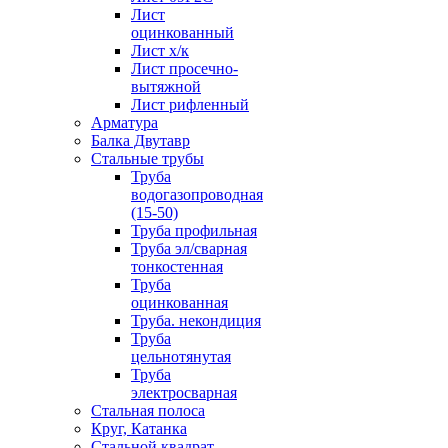
Лист
оцинкованный
Лист х/к
Лист просечно-
вытяжной
Лист рифленный
Арматура
Балка Двутавр
Стальные трубы
Труба
водогазопроводная
(15-50)
Труба профильная
Труба эл/сварная
тонкостенная
Труба
оцинкованная
Труба. некондиция
Труба
цельнотянутая
Труба
электросварная
Стальная полоса
Круг, Катанка
Стальной квадрат