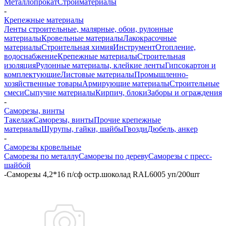
Металлопрокат
Стройматериалы
-
Крепежные материалы
Ленты строительные, малярные, обои, рулонные
материалы
Кровельные материалы
Лакокрасочные
материалы
Строительная химия
Инструмент
Отопление,
водоснабжение
Крепежные материалы
Строительная
изоляция
Рулонные материалы, клейкие ленты
Гипсокартон и
комплектующие
Листовые материалы
Промышленно-
хозяйственные товары
Армирующие материалы
Строительные
смеси
Сыпучие материалы
Кирпич, блоки
Заборы и ограждения
-
Саморезы, винты
Такелаж
Саморезы, винты
Прочие крепежные
материалы
Шурупы, гайки, шайбы
Гвозди
Дюбель, анкер
-
Саморезы кровельные
Саморезы по металлу
Саморезы по дереву
Саморезы с пресс-
шайбой
-
Саморезы 4,2*16 п/сф остр.шоколад RAL6005 уп/200шт