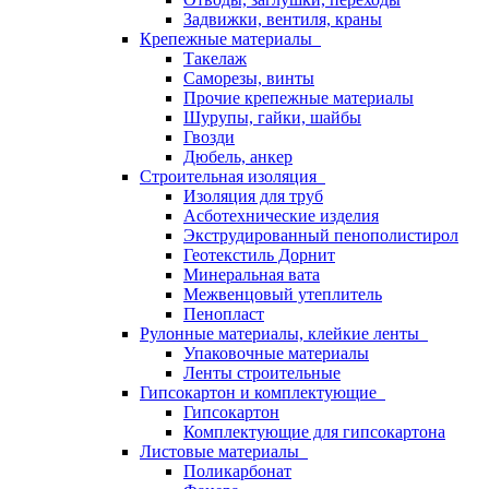
Задвижки, вентиля, краны
Крепежные материалы
Такелаж
Саморезы, винты
Прочие крепежные материалы
Шурупы, гайки, шайбы
Гвозди
Дюбель, анкер
Строительная изоляция
Изоляция для труб
Асботехнические изделия
Экструдированный пенополистирол
Геотекстиль Дорнит
Минеральная вата
Межвенцовый утеплитель
Пенопласт
Рулонные материалы, клейкие ленты
Упаковочные материалы
Ленты строительные
Гипсокартон и комплектующие
Гипсокартон
Комплектующие для гипсокартона
Листовые материалы
Поликарбонат