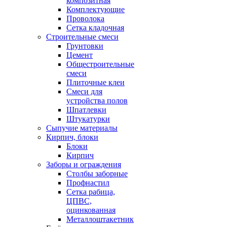
композитная
Комплектующие
Проволока
Сетка кладочная
Строительные смеси
Грунтовки
Цемент
Общестроительные
смеси
Плиточные клеи
Смеси для
устройства полов
Шпатлевки
Штукатурки
Сыпучие материалы
Кирпич, блоки
Блоки
Кирпич
Заборы и ограждения
Столбы заборные
Профнастил
Сетка рабица,
ЦПВС,
оцинкованная
Металлоштакетник