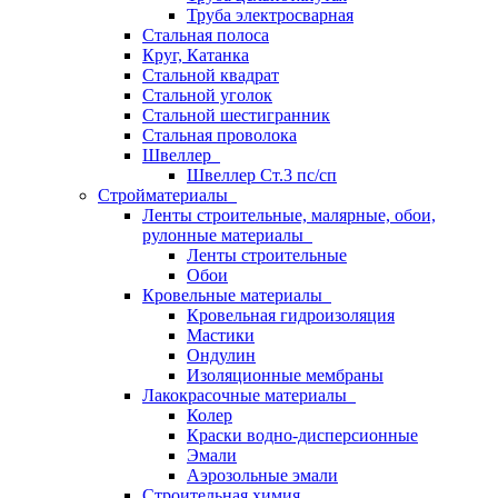
Труба электросварная
Стальная полоса
Круг, Катанка
Стальной квадрат
Стальной уголок
Стальной шестигранник
Стальная проволока
Швеллер
Швеллер Ст.3 пс/сп
Стройматериалы
Ленты строительные, малярные, обои,
рулонные материалы
Ленты строительные
Обои
Кровельные материалы
Кровельная гидроизоляция
Мастики
Ондулин
Изоляционные мембраны
Лакокрасочные материалы
Колер
Краски водно-дисперсионные
Эмали
Аэрозольные эмали
Строительная химия