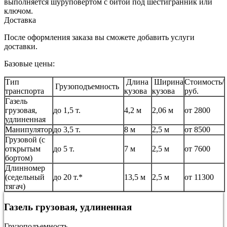
выполняется шуруповертом с битой под шестигранник или
ключом.
Доставка
После оформления заказа вы сможете добавить услуги
доставки.
Базовые цены:
Тип
Длина
Ширина
Стоимость/
Грузоподъемность
транспорта
кузова
кузова
руб.
Газель
грузовая,
до 1,5 т.
4,2 м
2,06 м
от 2800
удлиненная
Манипулятор
до 3,5 т.
8 м
2,5 м
от 8500
Грузовой (с
открытым
до 5 т.
7 м
2,5 м
от 7600
бортом)
Длинномер
(седельный
до 20 т.*
13,5 м
2,5 м
от 11300
тягач)
Газель грузовая, удлиненная
Грузоподъемность