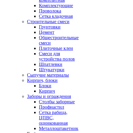
композитная
Комплектующие
Проволока
Сетка кладочная
Строительные смеси
Грунтовки
Цемент
Общестроительные
смеси
Плиточные клеи
Смеси для
устройства полов
Шпатлевки
Штукатурки
Сыпучие материалы
Кирпич, блоки
Блоки
Кирпич
Заборы и ограждения
Столбы заборные
Профнастил
Сетка рабица,
ЦПВС,
оцинкованная
Металлоштакетник