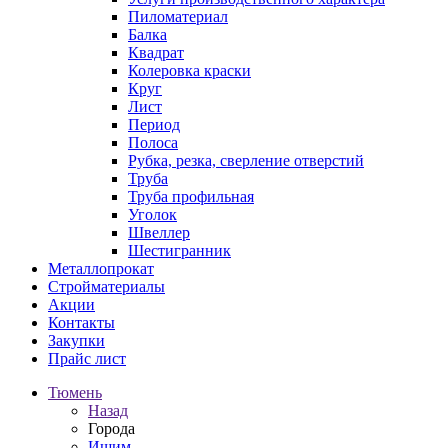
Пиломатериал
Балка
Квадрат
Колеровка краски
Круг
Лист
Период
Полоса
Рубка, резка, сверление отверстий
Труба
Труба профильная
Уголок
Швеллер
Шестигранник
Металлопрокат
Стройматериалы
Акции
Контакты
Закупки
Прайс лист
Тюмень
Назад
Города
Ишим