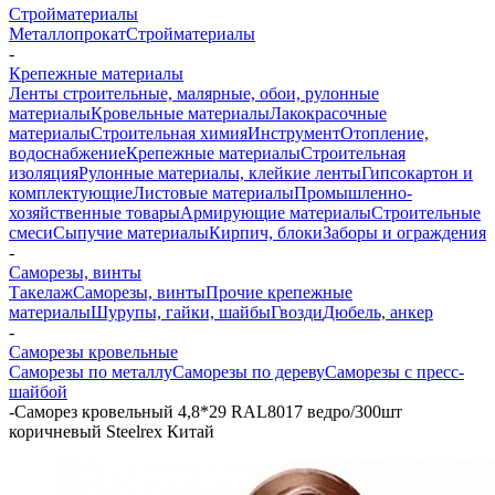
Стройматериалы
Металлопрокат
Стройматериалы
-
Крепежные материалы
Ленты строительные, малярные, обои, рулонные
материалы
Кровельные материалы
Лакокрасочные
материалы
Строительная химия
Инструмент
Отопление,
водоснабжение
Крепежные материалы
Строительная
изоляция
Рулонные материалы, клейкие ленты
Гипсокартон и
комплектующие
Листовые материалы
Промышленно-
хозяйственные товары
Армирующие материалы
Строительные
смеси
Сыпучие материалы
Кирпич, блоки
Заборы и ограждения
-
Саморезы, винты
Такелаж
Саморезы, винты
Прочие крепежные
материалы
Шурупы, гайки, шайбы
Гвозди
Дюбель, анкер
-
Саморезы кровельные
Саморезы по металлу
Саморезы по дереву
Саморезы с пресс-
шайбой
-
Саморез кровельный 4,8*29 RAL8017 ведро/300шт
коричневый Steelrex Китай