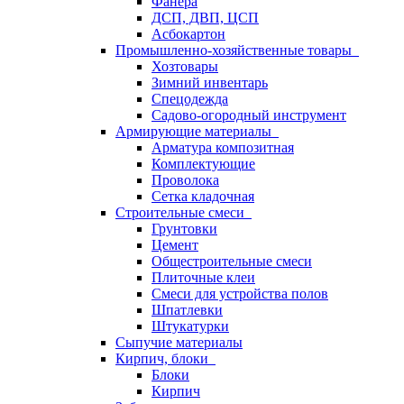
Фанера
ДСП, ДВП, ЦСП
Асбокартон
Промышленно-хозяйственные товары
Хозтовары
Зимний инвентарь
Спецодежда
Садово-огородный инструмент
Армирующие материалы
Арматура композитная
Комплектующие
Проволока
Сетка кладочная
Строительные смеси
Грунтовки
Цемент
Общестроительные смеси
Плиточные клеи
Смеси для устройства полов
Шпатлевки
Штукатурки
Сыпучие материалы
Кирпич, блоки
Блоки
Кирпич