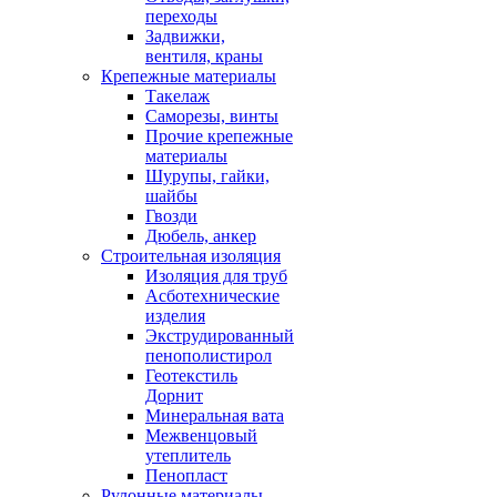
переходы
Задвижки,
вентиля, краны
Крепежные материалы
Такелаж
Саморезы, винты
Прочие крепежные
материалы
Шурупы, гайки,
шайбы
Гвозди
Дюбель, анкер
Строительная изоляция
Изоляция для труб
Асботехнические
изделия
Экструдированный
пенополистирол
Геотекстиль
Дорнит
Минеральная вата
Межвенцовый
утеплитель
Пенопласт
Рулонные материалы,