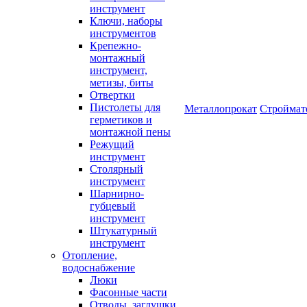
инструмент
Ключи, наборы
инструментов
Крепежно-
монтажный
инструмент,
метизы, биты
Отвертки
Пистолеты для
Металлопрокат
Строймат
герметиков и
монтажной пены
Режущий
инструмент
Столярный
инструмент
Шарнирно-
губцевый
инструмент
Штукатурный
инструмент
Отопление,
водоснабжение
Люки
Фасонные части
Отводы, заглушки,