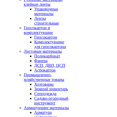
клейкие ленты
Упаковочные
материалы
Ленты
строительные
Гипсокартон и
комплектующие
Гипсокартон
Комплектующие
для гипсокартона
Листовые материалы
Поликарбонат
Фанера
ДСП, ДВП, ЦСП
Асбокартон
Промышленно-
хозяйственные товары
Хозтовары
Зимний инвентарь
Спецодежда
Садово-огородный
инструмент
Армирующие материалы
Арматура