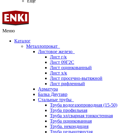
Ещё
Меню
Каталог
Металлопрокат
Листовое железо
Лист г/к
Лист 09Г2С
Лист оцинкованный
Лист х/к
Лист просечно-вытяжной
Лист рифленный
Арматура
Балка Двутавр
Стальные трубы
Труба водогазопроводная (15-50)
Труба профильная
Труба эл/сварная тонкостенная
Труба оцинкованная
Труба. некондиция
Труба цельнотянутая