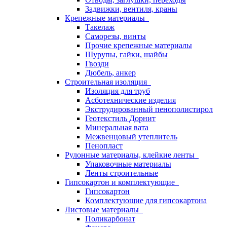
Задвижки, вентиля, краны
Крепежные материалы
Такелаж
Саморезы, винты
Прочие крепежные материалы
Шурупы, гайки, шайбы
Гвозди
Дюбель, анкер
Строительная изоляция
Изоляция для труб
Асботехнические изделия
Экструдированный пенополистирол
Геотекстиль Дорнит
Минеральная вата
Межвенцовый утеплитель
Пенопласт
Рулонные материалы, клейкие ленты
Упаковочные материалы
Ленты строительные
Гипсокартон и комплектующие
Гипсокартон
Комплектующие для гипсокартона
Листовые материалы
Поликарбонат