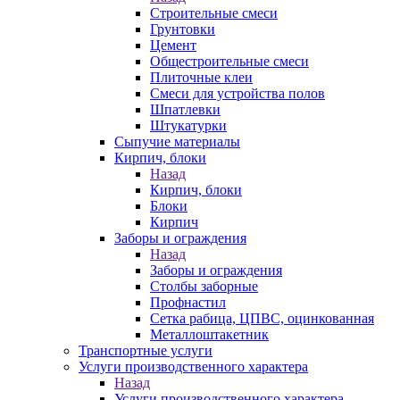
Строительные смеси
Грунтовки
Цемент
Общестроительные смеси
Плиточные клеи
Смеси для устройства полов
Шпатлевки
Штукатурки
Сыпучие материалы
Кирпич, блоки
Назад
Кирпич, блоки
Блоки
Кирпич
Заборы и ограждения
Назад
Заборы и ограждения
Столбы заборные
Профнастил
Сетка рабица, ЦПВС, оцинкованная
Металлоштакетник
Транспортные услуги
Услуги производственного характера
Назад
Услуги производственного характера