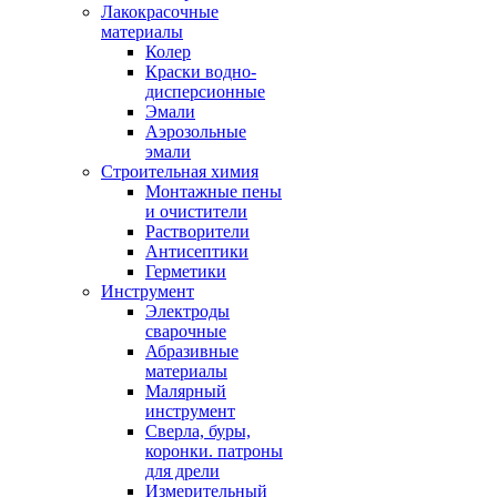
Лакокрасочные
материалы
Колер
Краски водно-
дисперсионные
Эмали
Аэрозольные
эмали
Строительная химия
Монтажные пены
и очистители
Растворители
Антисептики
Герметики
Инструмент
Электроды
сварочные
Абразивные
материалы
Малярный
инструмент
Сверла, буры,
коронки. патроны
для дрели
Измерительный