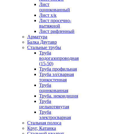
Лист
оцинкованный
Лист х/к
Лист просечно-
вытяжной
Лист рифленный
Арматура
Балка Двутавр
Стальные трубы
Труба
водогазопроводная
(15-50)
Труба профильная
Труба эл/сварная
тонкостенная
Труба
оцинкованная
Труба. некондиция
Труба
цельнотянутая
Труба
электросварная
Стальная полоса
Круг, Катанка
Стальной квадрат