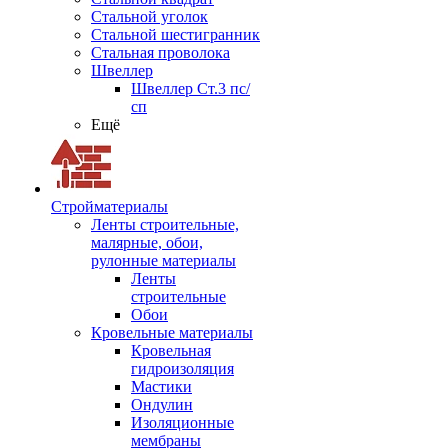
Стальной уголок
Стальной шестигранник
Стальная проволока
Швеллер
Швеллер Ст.3 пс/
сп
Ещё
Стройматериалы
Ленты строительные,
малярные, обои,
рулонные материалы
Ленты
строительные
Обои
Кровельные материалы
Кровельная
гидроизоляция
Мастики
Ондулин
Изоляционные
мембраны