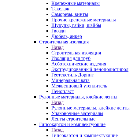
Крепежные материалы
Такелаж
Саморезы, винты
Прочие крепежные материалы
Шурупы, гайки, шайбы
Гвозди
Дюбель, анкер
Строительная изоляция
Назад
Строительная изоляция
Изоляция для труб
Асботехнические изделия
Экструдированный пенополистирол
Геотекстиль Дорнит
Минеральная вата
Межвенцовый утеплитель
Пенопласт
Рулонные материалы, клейкие ленты
Назад
Рулонные материалы, клейкие ленты
Упаковочные материалы
Ленты строительные
Гипсокартон и комплектующие
Назад
Гипсокартон и комплектующие