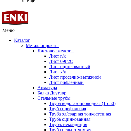
Ещё
Меню
Каталог
Металлопрокат
Листовое железо
Лист г/к
Лист 09Г2С
Лист оцинкованный
Лист х/к
Лист просечно-вытяжной
Лист рифленный
Арматура
Балка Двутавр
Стальные трубы
Труба водогазопроводная (15-50)
Труба профильная
Труба эл/сварная тонкостенная
Труба оцинкованная
Труба. некондиция
Труба цельнотянутая