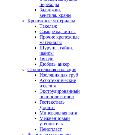
переходы
Задвижки,
вентиля, краны
Крепежные материалы
Такелаж
Саморезы, винты
Прочие крепежные
материалы
Шурупы, гайки,
шайбы
Гвозди
Дюбель, анкер
Строительная изоляция
Изоляция для труб
Асботехнические
изделия
Экструдированный
пенополистирол
Геотекстиль
Дорнит
Минеральная вата
Межвенцовый
утеплитель
Пенопласт
Рулонные материалы,