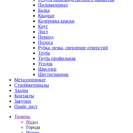
Пиломатериал
Балка
Квадрат
Колеровка краски
Круг
Лист
Период
Полоса
Рубка, резка, сверление отверстий
Труба
Труба профильная
Уголок
Швеллер
Шестигранник
Металлопрокат
Стройматериалы
Акции
Контакты
Закупки
Прайс лист
Тюмень
Назад
Города
Ишим