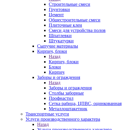
Строительные смеси
Грунтовки
Цемент
Общестроительные смеси
Плиточные клеи
Смеси для устройства полов
Шпатлевки
Штукатурки
Сыпучие материалы
Кирпич, блоки
Назад
Кирпич, блоки
Блоки
Кирпич
Заборы и ограждения
Назад
Заборы и ограждения
Столбы заборные
Профнастил
Сетка рабица, ЦПВС, оцинкованная
Металлоштакетник
Транспортные услуги
Услуги производственного характера
Назад
Услуги производственного характера