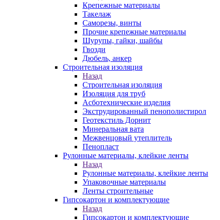
Крепежные материалы
Такелаж
Саморезы, винты
Прочие крепежные материалы
Шурупы, гайки, шайбы
Гвозди
Дюбель, анкер
Строительная изоляция
Назад
Строительная изоляция
Изоляция для труб
Асботехнические изделия
Экструдированный пенополистирол
Геотекстиль Дорнит
Минеральная вата
Межвенцовый утеплитель
Пенопласт
Рулонные материалы, клейкие ленты
Назад
Рулонные материалы, клейкие ленты
Упаковочные материалы
Ленты строительные
Гипсокартон и комплектующие
Назад
Гипсокартон и комплектующие