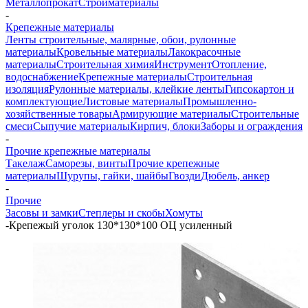
Металлопрокат
Стройматериалы
-
Крепежные материалы
Ленты строительные, малярные, обои, рулонные
материалы
Кровельные материалы
Лакокрасочные
материалы
Строительная химия
Инструмент
Отопление,
водоснабжение
Крепежные материалы
Строительная
изоляция
Рулонные материалы, клейкие ленты
Гипсокартон и
комплектующие
Листовые материалы
Промышленно-
хозяйственные товары
Армирующие материалы
Строительные
смеси
Сыпучие материалы
Кирпич, блоки
Заборы и ограждения
-
Прочие крепежные материалы
Такелаж
Саморезы, винты
Прочие крепежные
материалы
Шурупы, гайки, шайбы
Гвозди
Дюбель, анкер
-
Прочие
Засовы и замки
Степлеры и скобы
Хомуты
-
Крепежый уголок 130*130*100 ОЦ усиленный