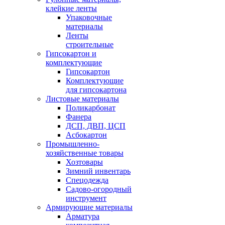
клейкие ленты
Упаковочные
материалы
Ленты
строительные
Гипсокартон и
комплектующие
Гипсокартон
Комплектующие
для гипсокартона
Листовые материалы
Поликарбонат
Фанера
ДСП, ДВП, ЦСП
Асбокартон
Промышленно-
хозяйственные товары
Хозтовары
Зимний инвентарь
Спецодежда
Садово-огородный
инструмент
Армирующие материалы
Арматура