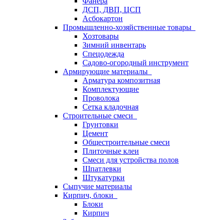
Фанера
ДСП, ДВП, ЦСП
Асбокартон
Промышленно-хозяйственные товары
Хозтовары
Зимний инвентарь
Спецодежда
Садово-огородный инструмент
Армирующие материалы
Арматура композитная
Комплектующие
Проволока
Сетка кладочная
Строительные смеси
Грунтовки
Цемент
Общестроительные смеси
Плиточные клеи
Смеси для устройства полов
Шпатлевки
Штукатурки
Сыпучие материалы
Кирпич, блоки
Блоки
Кирпич