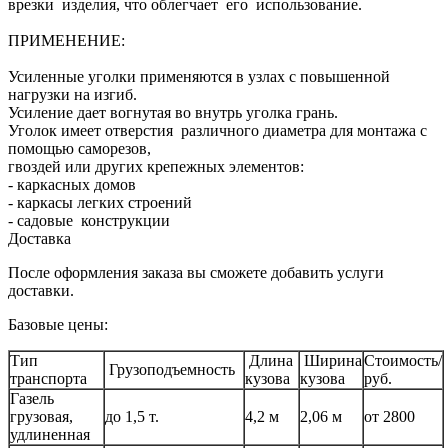
врезки изделия, что облегчает его использование.
ПРИМЕНЕНИЕ:
Усиленные уголки применяются в узлах с повышенной
нагрузки на изгиб.
Усиление дает вогнутая во внутрь уголка грань.
Уголок имеет отверстия различного диаметра для монтажа с
помощью саморезов,
гвоздей или других крепежных элементов:
- каркасных домов
- каркасы легких строений
- садовые конструкции
Доставка
После оформления заказа вы сможете добавить услуги
доставки.
Базовые цены:
Тип
Длина
Ширина
Стоимость/
Грузоподъемность
транспорта
кузова
кузова
руб.
Газель
грузовая,
до 1,5 т.
4,2 м
2,06 м
от 2800
удлиненная