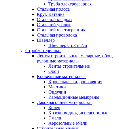
Труба электросварная
Стальная полоса
Круг, Катанка
Стальной квадрат
Стальной уголок
Стальной шестигранник
Стальная проволока
Швеллер
Швеллер Ст.3 пс/сп
Стройматериалы
Ленты строительные, малярные, обои,
рулонные материалы
Ленты строительные
Обои
Кровельные материалы
Кровельная гидроизоляция
Мастики
Ондулин
Изоляционные мембраны
Лакокрасочные материалы
Колер
Краски водно-дисперсионные
Эмали
Аэрозольные эмали
Строительная химия