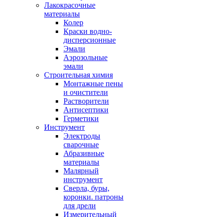
Лакокрасочные
материалы
Колер
Краски водно-
дисперсионные
Эмали
Аэрозольные
эмали
Строительная химия
Монтажные пены
и очистители
Растворители
Антисептики
Герметики
Инструмент
Электроды
сварочные
Абразивные
материалы
Малярный
инструмент
Сверла, буры,
коронки. патроны
для дрели
Измерительный