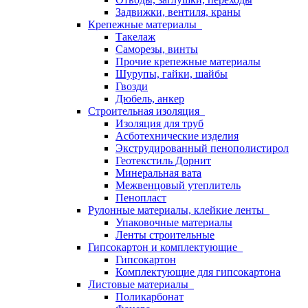
Задвижки, вентиля, краны
Крепежные материалы
Такелаж
Саморезы, винты
Прочие крепежные материалы
Шурупы, гайки, шайбы
Гвозди
Дюбель, анкер
Строительная изоляция
Изоляция для труб
Асботехнические изделия
Экструдированный пенополистирол
Геотекстиль Дорнит
Минеральная вата
Межвенцовый утеплитель
Пенопласт
Рулонные материалы, клейкие ленты
Упаковочные материалы
Ленты строительные
Гипсокартон и комплектующие
Гипсокартон
Комплектующие для гипсокартона
Листовые материалы
Поликарбонат