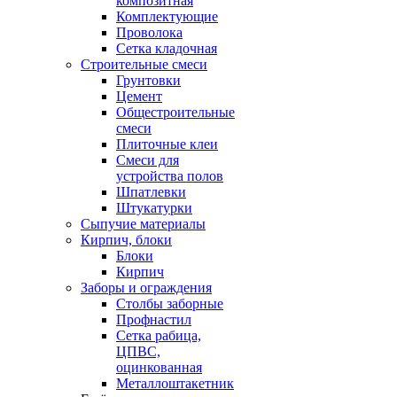
композитная
Комплектующие
Проволока
Сетка кладочная
Строительные смеси
Грунтовки
Цемент
Общестроительные
смеси
Плиточные клеи
Смеси для
устройства полов
Шпатлевки
Штукатурки
Сыпучие материалы
Кирпич, блоки
Блоки
Кирпич
Заборы и ограждения
Столбы заборные
Профнастил
Сетка рабица,
ЦПВС,
оцинкованная
Металлоштакетник