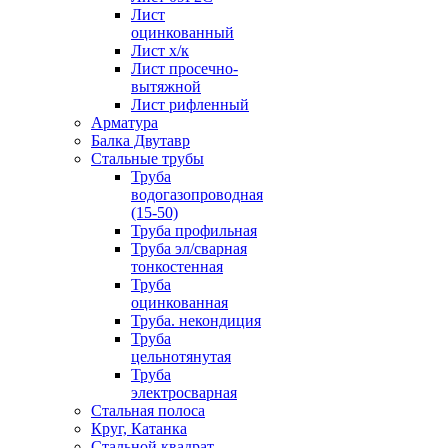
Лист
оцинкованный
Лист х/к
Лист просечно-
вытяжной
Лист рифленный
Арматура
Балка Двутавр
Стальные трубы
Труба
водогазопроводная
(15-50)
Труба профильная
Труба эл/сварная
тонкостенная
Труба
оцинкованная
Труба. некондиция
Труба
цельнотянутая
Труба
электросварная
Стальная полоса
Круг, Катанка
Стальной квадрат