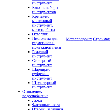
инструмент
Ключи, наборы
инструментов
Крепежно-
монтажный
инструмент,
метизы, биты
Отвертки
Пистолеты для
Металлопрокат
Строймат
герметиков и
монтажной пены
Режущий
инструмент
Столярный
инструмент
Шарнирно-
губцевый
инструмент
Штукатурный
инструмент
Отопление,
водоснабжение
Люки
Фасонные части
Отводы, заглушки,