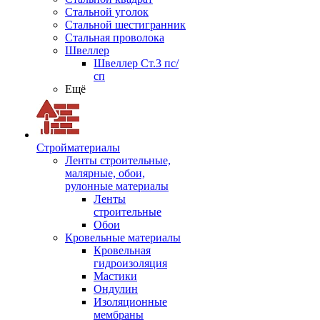
Стальной уголок
Стальной шестигранник
Стальная проволока
Швеллер
Швеллер Ст.3 пс/
сп
Ещё
Стройматериалы
Ленты строительные,
малярные, обои,
рулонные материалы
Ленты
строительные
Обои
Кровельные материалы
Кровельная
гидроизоляция
Мастики
Ондулин
Изоляционные
мембраны